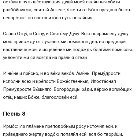
оста́ви в путь ше́ствующия души́ моея́ окая́нныя уби́ти
разбо́йником, святы́й А́нгеле, я́же ти от Бо́га предана́ бысть
непоро́чне, но наста́ви ю́на путь покая́ния.
Сла́ва Отцу́, и Сы́ну, и Свято́му Ду́ху. Всю посра́млену ду́шу
мою́ привожду́ от лука́вых ми по́мысл и дел; но предвари́,
наста́вниче мой, и исцеле́ние ми пода́ждь благи́ми по́мыслы,
уклоня́ти ми ся всегда́ на пра́выя стези́.
И ны́не и при́сно, и во ве́ки веко́в. Ами́нь. Прему́дрости
испо́лни всех и кре́пости Боже́ственныя, Ипоста́сная
Прему́дросте Вы́шняго, Богоро́дицы ра́ди, ве́рою вопию́щих:
оте́ц на́ших Бо́же, благослове́н еси́.
Песнь 8
Ирмо́с: Из пла́мене преподо́бным ро́су источи́л еси́, и
пра́веднаго же́ртву водо́ю попали́л еси́: вся́ бо твори́ши,