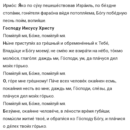
Икос
Ирмо́с:
Я́
ко по су́ху пешеше́ствовав Изра́иль, по бе́здне
Песнь 7
стопа́ми, гони́теля фарао́на ви́дя потопля́ема, Бо́гу побе́дную
Песнь 8
песнь пои́м, вопия́ше.
Песнь 9
Господу Иисусу Христу
Молитва ко Господу нашему Иисусу Христу
Поми́луй мя, Бо́же, поми́луй мя.
Молитвы ко Пресвятой Богородице
Н
ы́не приступи́х аз гре́шный и обремене́нный к Тебе́,
Молитва Ангелу хранителю
Влады́це и Бо́гу моему́; не сме́ю же взира́ти на не́бо, то́кмо
Окончание молитв
молю́ся, глаго́ля: даждь ми, Го́споди, ум, да пла́чуся дел
мои́х го́рько.
Поми́луй мя, Бо́же, поми́луй мя.
О
, го́ре мне гре́шному! Па́че всех челове́к окая́нен есмь,
покая́ния несть во мне; даждь ми, Го́споди, сле́зы, да
пла́чуся дел мои́х го́рько.
Поми́луй мя, Бо́же, поми́луй мя.
Б
езу́мне, окая́нне челове́че, в ле́ности вре́мя губи́ши;
помы́сли житие́ твое́, и обрати́ся ко Го́споду Бо́гу, и пла́чися
о де́лех твои́х го́рько.