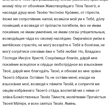
моему́ те́лу от обоня́ния Животворя́щаго Те́ла Твоего́, и
наслади́ ду́шу мою́ Твое́ю Честно́ю Кро́вию, от го́рести,
е́юже мя сопроти́вник напои́; возвы́си мой ум к Тебе́, до́лу
пони́кший, и возведи́ от про́пасти поги́бели, я́ко не и́мам
покая́ния, не и́мам умиле́ния, не и́мам слезы́ уте́шительныя,
возводя́щия ча́да ко своему́ насле́дию. Омрачи́хся умо́м в
жите́йских страсте́х, не могу́ воззре́ти к Тебе́ в боле́зни, не
могу́ согре́тися слеза́ми я́же к Тебе́ любве́. Но, Влады́ко
Го́споди Иису́се Христе́, Сокро́вище благи́х, да́руй мне
покая́ние всеце́лое и се́рдце люботру́дное во взыска́ние
Твое́, да́руй мне благода́ть Твою́, и обнови́ во мне зра́ки
Твоего́ о́браза. Оста́вих Тя, не оста́ви мене́; изы́ди на
взыска́ние мое́, возведи́ к па́жити Твое́й, и сопричти́ мя
овца́м избра́ннаго Твоего́ ста́да, воспита́й мя с ни́ми от
зла́ка Боже́ственных Твои́х Та́инств, моли́твами Пречи́стыя
Твоея́ Ма́тере, и всех святы́х Твои́х. Ами́нь.