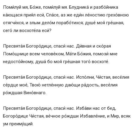
Поми́луй мя, Бо́же, поми́луй мя. Блудника́ и разбо́йника
ка́ющася прия́л еси́, Спа́се, аз же еди́н ле́ностию грехо́вною
отягчи́хся, и злым дело́м порабо́тихся; душе́ моя́ гре́шная,
сего́ ли восхоте́ла еси́?
Пресвята́я Богоро́дице, спаси́ нас. Ди́вная и ско́рая
Помо́щнице всем челове́ком, Ма́ти Бо́жия, помози́ мне
недосто́йному, душа́ бо моя́ гре́шная того́ восхоте́.
Пресвята́я Богоро́дице, спаси́ нас. Испо́лни, Чи́стая, весе́лия
се́рдце мое́, Твою́ нетле́нную даю́щи ра́дость, весе́лия
ро́ждшая Вино́внаго.
Пресвята́я Богоро́дице, спаси́ нас. Изба́ви нас от бед,
Богоро́дице Чи́стая, ве́чное ро́ждши Избавле́ние, и Мир, всяк
ум преиму́щий.