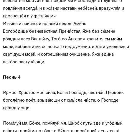
всесвяты́й мой Áнгеле: покры́й мя и соблюди́ от лука́ваго
ловле́ния всегда́, и к жи́зни наста́ви небе́сней, вразумля́я и
просвеща́я и укрепля́я мя.
И ны́не и при́сно, и во ве́ки веко́в. Ами́нь.
Бо­го­ро́­ди­це безневе́стная Пре­чи́с­тая, Я́же без се́мене
ро́ждши всех Вла­ды́ку, Того́ со А́н­ге­лом храни́телем мои́м
моли́, изба́вити ми ся вся́каго недоуме́ния, и да́ти умиле́ние и
свет души́ мое́й, и согреше́нием очище́ние, Я́же еди́на
вско́ре заступа́ющи.
Песнь 4
Ирмо́с: Христо́с моя́ си́ла, Бог и Госпо́дь, честна́я Це́рковь
боголе́пно пое́т, взыва́ющи от смы́сла чи́ста, о Го́споде
пра́зднующи.
Поми́луй мя, Бо́же, поми́луй мя. Широ́к путь зде и уго́дный
сла́сти твори́ти, но го́рько бу́дет в после́дний день, егда́