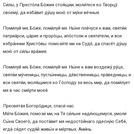
Си́лы, у Престо́ла Бо́жия стоя́щии, моли́теся ко Творцу́
своему́, да изба́вит ду́шу мою́ от му́ки ве́чныя.
Поми́луй мя, Бо́же, поми́луй мя. Ны́не пла́чуся к вам, святи́и
патриа́рси, ца́рие и проро́цы, апо́столи и святи́тели, и вси
избра́ннии Христо́вы: помози́те ми на Суде́, да спасе́т ду́шу
мою́ от си́лы вра́жия.
Поми́луй мя, Бо́же, поми́луй мя. Ны́не к вам воздежу́ ру́це,
святи́и му́ченицы, пусты́нницы, де́вственницы, пра́ведницы, и
вси святи́и, моля́щиися ко Го́споду за весь мир, да поми́лует
мя в час сме́рти моея́.
Пресвята́я Богоро́дице, спаси́ нас.
Ма́ти Бо́жия, помози́ ми, на Тя си́льне наде́ющемуся, умоли́
Сы́на Своего́, да поста́вит мя недосто́йнаго одесну́ю Себе́,
егда́ ся́дет судя́й живы́х и ме́ртвых. Ами́нь.