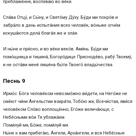
преблаже́нне, воспева́ю во ве́ки.
Сла́ва Отцу́, и Сы́ну, и Свято́му Ду́ху. Бу́ди ми покро́в и
забра́ло в день испыта́ния всех челове́к, во́ньже огне́м
искуша́ются дела́ блага́я же и зла́я.
И ны́не и при́сно, и во ве́ки веко́в. Ами́нь. Бу́ди ми
помо́щница и тишина́, Богоро́дице Присноде́во, рабу́ Твоему́,
и не оста́ви мене́ лише́на бы́ти Твоего́ влады́чества.
Песнь 9
Ирмо́с: Бо́га челове́ком невозмо́жно ви́дети, на Него́же не
сме́ют чи́ни А́нгельстии взира́ти; Тобо́ю же, Всечи́стая, яви́ся
челове́ком Сло́во воплоще́нно; Его́же велича́юще, с
Небе́сными во́и Тя ублажа́ем.
Поми́луй мя, Бо́же, поми́луй мя.
Ны́не к вам прибега́ю, А́нгели, Арха́нгели, и вся Небе́сныя