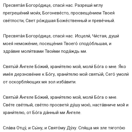
Пресвята́я Богоро́дице, спаси́ нас. Разреши́ мглу
прегреше́ний мои́х, Богоневе́сто, просвеще́нием Твоея́
све́тлости, Свет ро́ждшая Боже́ственный и преве́чный.
Пресвята́я Богоро́дице, спаси́ нас. Исцели́, Чи́стая, души́
моея́ неможе́ние, посеще́ния Твоего́ сподо́бльшая, и
здра́вие моли́твами Твои́ми пода́ждь ми.
Святы́й А́нгеле Бо́жий, храни́телю мой, моли́ Бо́га о мне. Я́ко
име́я дерзнове́ние к Бо́гу, храни́телю мой святы́й, Сего́ умоли́
от оскорбля́ющих мя зол изба́вити.
Святы́й А́нгеле Бо́жий, храни́телю мой, моли́ Бо́га о мне.
Све́те све́тлый, све́тло просвети́ ду́шу мою́, наста́вниче мой и
храни́телю, от Бо́га да́нный ми А́нгеле.
Сла́ва Отцу́, и Сы́ну, и Свято́му Ду́ху. Спя́ща мя зле тягото́ю