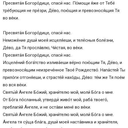
Пресвята́я Богоро́дице, спаси́ нас. По́мощи я́же от Тебе́
тре́бующия не пре́зри, Де́во, пою́щия и превознося́щия Тя
во ве́ки.
Пресвята́я Богоро́дице, спаси́ нас.
Неможе́ние души́ моея́ исцеля́еши, и теле́сныя боле́зни,
Де́во, да Тя просла́влю, Чи́стая, во ве́ки.
Пресвята́я Богоро́дице, спаси́ нас.
Исцеле́ний бога́тство излива́еши ве́рно пою́щим Тя, Де́во, и
превознося́щим неизрече́нное Твое́ Рождество́. Напа́стей Ты
прило́ги отгоня́еши, и страсте́й нахо́ды, Де́во: те́м же Тя пое́м
во вся ве́ки.
Святы́й А́нгеле Бо́жий, храни́телю мой, моли́ Бо́га о мне.
От Бо́га по́сланный, утверди́ живо́т мой, раба́ твоего́,
преблаги́й А́нгеле, и не оста́ви мене́ во ве́ки.
Святы́й А́нгеле Бо́жий, храни́телю мой, моли́ Бо́га о мне.
А́нгела тя су́ща бла́га, души́ моея́ наста́вника и храни́теля,