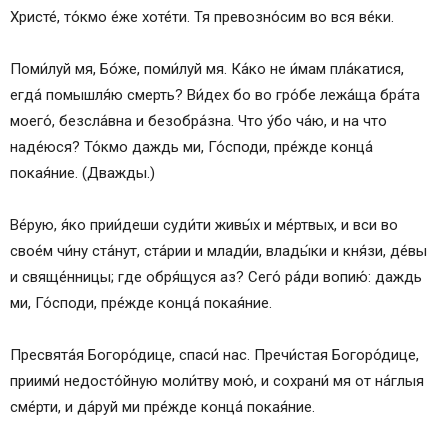
Христе́, то́кмо е́же хоте́ти. Тя превозно́сим во вся ве́ки.
Поми́луй мя, Бо́же, поми́луй мя. Ка́ко не и́мам пла́катися,
егда́ помышля́ю смерть? Ви́дех бо во гро́бе лежа́ща бра́та
моего́, безсла́вна и безобра́зна. Что у́бо ча́ю, и на что
наде́юся? То́кмо даждь ми, Го́споди, пре́жде конца́
покая́ние. (Дважды.)
Ве́рую, я́ко прии́деши суди́ти живы́х и ме́ртвых, и вси во
свое́м чи́ну ста́нут, ста́рии и млади́и, влады́ки и кня́зи, де́вы
и свяще́нницы; где обря́щуся аз? Сего́ ра́ди вопию́: даждь
ми, Го́споди, пре́жде конца́ покая́ние.
Пресвята́я Богоро́дице, спаси́ нас. Пречи́стая Богоро́дице,
приими́ недосто́йную моли́тву мою́, и сохрани́ мя от на́глыя
сме́рти, и да́руй ми пре́жде конца́ покая́ние.