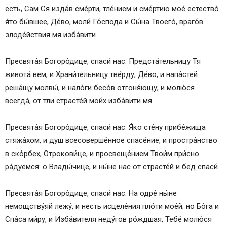
есть, Сам Ся изда́в сме́рти, тле́нием и сме́ртию мое́ естество́
я́то бы́вшее, Де́во, моли́ Го́спода и Сы́на Твоего́, враго́в
злоде́йствия мя изба́вити.
Пресвята́я Богоро́дице, спаси́ нас. Предста́тельницу Тя
живота́ вем, и Храни́тельницу тве́рду, Де́во, и напа́стей
реша́щу молвы́, и нало́ги бесо́в отгоня́ющу; и молю́ся
всегда́, от тли страсте́й мои́х изба́вити мя.
Пресвята́я Богоро́дице, спаси́ нас. Я́ко сте́ну прибе́жища
стяжа́хом, и душ всесоверше́нное спасе́ние, и простра́нство
в ско́рбех, Отрокови́це, и просвеще́нием Твои́м при́сно
ра́дуемся: о Влады́чице, и ны́не нас от страсте́й и бед спаси́.
Пресвята́я Богоро́дице, спаси́ нас. На одре́ ны́не
немощству́яй лежу́, и несть исцеле́ния пло́ти мое́й; но Бо́га и
Спа́са ми́ру, и Изба́вителя неду́гов ро́ждшая, Тебе́ молю́ся