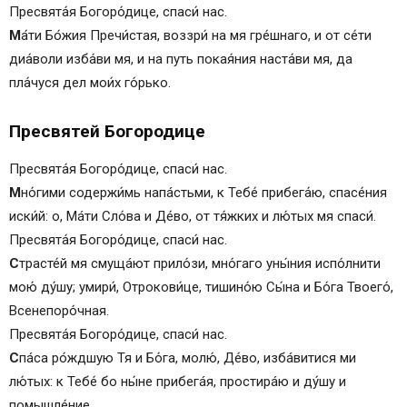
Пресвята́я Богоро́дице, спаси́ нас.
М
а́ти Бо́жия Пречи́стая, воззри́ на мя гре́шнаго, и от се́ти
диа́воли изба́ви мя, и на путь покая́ния наста́ви мя, да
пла́чуся дел мои́х го́рько.
Пресвятей Богородице
Пресвята́я Богоро́дице, спаси́ нас.
М
но́гими содержи́мь напáстьми, к Тебе́ прибега́ю, спасе́ния
иски́й: о, Мáти Сло́ва и Де́во, от тя́жких и лю́тых мя спаси́.
Пресвята́я Богоро́дице, спаси́ нас.
С
трасте́й мя смущáют прило́зи, мно́гаго уны́ния испо́лнити
мою́ ду́шу; умири́, Отрокови́це, тишино́ю Сы́на и Бо́га Твоего́,
Всенепоро́чная.
Пресвята́я Богоро́дице, спаси́ нас.
С
пáса ро́ждшую Тя и Бо́га, молю́, Де́во, избáвитися ми
лю́тых: к Тебе́ бо ны́не прибегáя, простирáю и ду́шу и
помышле́ние.