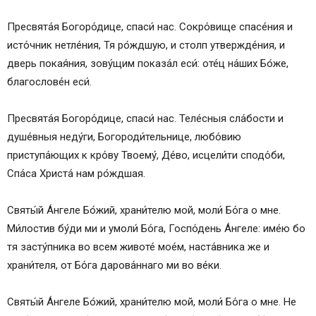
Пресвята́я Богоро́дице, спаси́ нас. Сокро́вище спасе́ния и
исто́чник нетле́ния, Тя ро́ждшую, и столп утвержде́ния, и
дверь покая́ния, зову́щим показа́л еси́: оте́ц на́ших Бо́же,
благослове́н еси́.
Пресвята́я Богоро́дице, спаси́ нас. Теле́сныя сла́бости и
душе́вныя неду́ги, Богороди́тельнице, любо́вию
приступа́ющих к кро́ву Твоему́, Де́во, исцели́ти сподо́би,
Спа́са Христа́ нам ро́ждшая.
Святы́й А́нгеле Бо́жий, храни́телю мой, моли́ Бо́га о мне.
Ми́лостив бу́ди ми и умоли́ Бо́га, Госпо́день А́нгеле: име́ю бо
тя засту́пника во всем животе́ мое́м, наста́вника же и
храни́теля, от Бо́га дарова́ннаго ми во ве́ки.
Святы́й А́нгеле Бо́жий, храни́телю мой, моли́ Бо́га о мне. Не