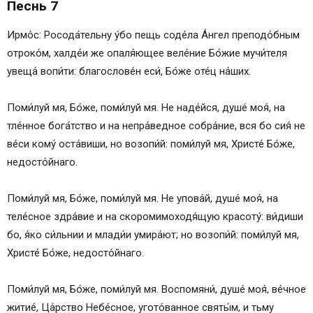
Песнь 7
Ирмо́с: Росода́тельну у́бо пещь соде́ла А́нгел преподо́бным
отроко́м, халде́и же опаля́ющее веле́ние Бо́жие мучи́теля
увеща́ вопи́ти: благослове́н еси́, Бо́же оте́ц на́ших.
Поми́луй мя, Бо́же, поми́луй мя. Не наде́йся, душе́ моя́, на
тле́нное бога́тство и на непра́ведное собра́ние, вся бо сия́ не
ве́си кому́ оста́виши, но возопи́й: поми́луй мя, Христе́ Бо́же,
недосто́йнаго.
Поми́луй мя, Бо́же, поми́луй мя. Не упова́й, душе́ моя́, на
теле́сное здра́вие и на скоромимоходя́щую красоту́: ви́диши
бо, я́ко си́льнии и млади́и умира́ют; но возопи́й: поми́луй мя,
Христе́ Бо́же, недосто́йнаго.
Поми́луй мя, Бо́же, поми́луй мя. Воспомяни́, душе́ моя́, ве́чное
житие́, Ца́рство Небе́сное, угото́ванное святы́м, и тьму