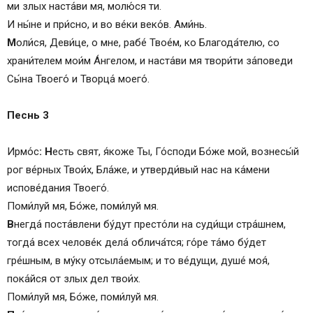
ми злых наста́ви мя, молю́ся ти.
И ны́не и при́сно, и во ве́ки веко́в. Ами́нь.
М
оли́ся, Деви́це, о мне, рабе́ Твое́м, ко Благода́телю, со
храни́телем мои́м Áнгелом, и наста́ви мя твори́ти за́поведи
Сы́на Твоего́ и Творца́ моего́.
Песнь 3
Ирмо́с
: Н
есть свят, я́коже Ты, Го́споди Бо́же мой, вознесы́й
рог ве́рных Твои́х, Бла́же, и утверди́вый нас на ка́мени
испове́дания Твоего́.
Поми́луй мя, Бо́же, поми́луй мя.
В
негда́ поста́влени бу́дут престо́ли на суди́щи стра́шнем,
тогда́ всех челове́к дела́ облича́тся; го́ре та́мо бу́дет
гре́шным, в му́ку отсыла́емым; и то ве́дущи, душе́ моя́,
пока́йся от злых дел твои́х.
Поми́луй мя, Бо́же, поми́луй мя.