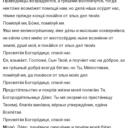
П
ра́ведницы возра́дуются, а гре́шнии воспла́чутся, тогда́
никто́же возмо́жет помощи́ нам, но дела́ на́ша осу́дят нас,
те́мже пре́жде конца́ пока́йся от злых дел твои́х.
Поми́луй мя, Бо́же, поми́луй мя.
У
вы́ мне великогре́шному, и́же де́лы и мы́сльми оскверни́вся,
ни ка́пли слез име́ю от жестосе́рдия; ны́не возни́кни от
земли́, душе́ моя́, и пока́йся от злых дел твои́х.
Пресвята́я Богоро́дице, спаси́ нас.
С
е, взыва́ет, Госпоже́, Сын Твой, и поуча́ет нас на до́брое, аз
же гре́шный добра́ всегда́ бе́гаю; но Ты, Ми́лостивая,
поми́луй мя, да пока́юся от злых мои́х дел.
Пресвята́я Богоро́дице, спаси́ нас.
П
редстáтельство и покро́в жи́зни моея́ полагáю Тя,
Богороди́тельнице Де́во: Ты мя окорми́ ко пристáнищу
Твоему́, благи́х вино́вна, ве́рных утвержде́ние, еди́на
Всепе́тая.
Пресвята́я Богоро́дице, спаси́ нас.
М
олю́, Де́во, душе́вное смуще́ние и печа́ли моея́ бу́рю