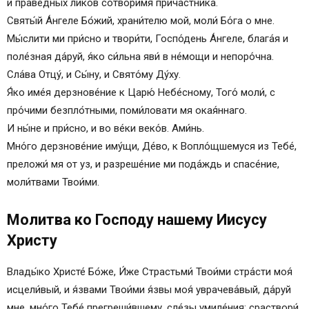
и пра́ведных лико́в сотвори́мя прича́стника.
Святы́й А́нгеле Бо́жий, храни́телю мой, моли́ Бо́га о мне.
Мы́слити ми при́сно и твори́ти, Госпо́день А́нгеле, блага́я и
поле́зная да́руй, я́ко си́льна яви́ в не́мощи и непоро́чна.
Сла́ва Отцу́, и Сы́ну, и Свято́му Ду́ху.
Я́ко име́я дерзнове́ние к Царю́ Небе́сному, Того́ моли́, с
про́чими безпло́тными, поми́ловати мя окая́ннаго.
И ны́не и при́сно, и во ве́ки веко́в. Ами́нь.
Мно́го дерзнове́ние иму́щи, Де́во, к Вопло́щшемуся из Тебе́,
преложи́ мя от уз, и разреше́ние ми пода́ждь и спасе́ние,
моли́твами Твои́ми.
Молитва ко Господу нашему Иисусу
Христу
Влады́ко Христе́ Бо́же, И́же Страстьми́ Твои́ми стра́сти моя́
исцели́вый, и я́звами Твои́ми я́звы моя́ уврачева́вый, да́руй
мне, мно́го Тебе́ прегреши́вшему, сле́зы умиле́ния; сраствори́