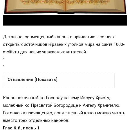
Детально: совмещенный канон ко причастию - со всех
открытых источников и разных уголков мира на сайте 1000-
molitv.ru для наших уважаемых читателей.
'
'
Оглавление [Показать]
Пресвятей Богородице
Канон покаянный ко Господу нашему Иисусу Христу,
Ангелу хранителю
молебный ко Пресвятой Богородице и Ангелу Хранителю.
Седален, глас 6-й
Готовясь к причащению, совмещенный канон можно читать
Песнь 6
вместо трех отдельных канонов.
Кондак покаянного канона
Глас 6-й, песнь 1