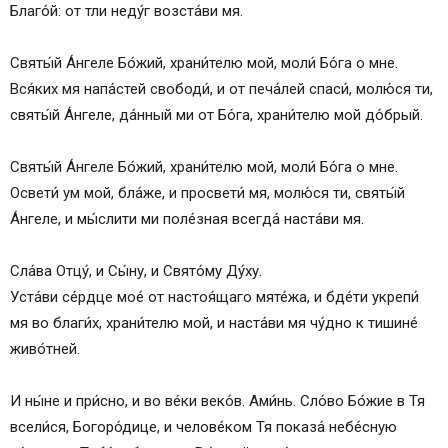
Благо́й: от тли неду́г возста́ви мя.
Святы́й А́нгеле Бо́жий, храни́телю мой, моли́ Бо́га о мне.
Вся́ких мя напа́стей свободи́, и от печа́лей спаси́, молю́ся ти,
святы́й А́нгеле, да́нный ми от Бо́га, храни́телю мой до́брый.
Святы́й А́нгеле Бо́жий, храни́телю мой, моли́ Бо́га о мне.
Освети́ ум мой, бла́же, и просвети́ мя, молю́ся ти, святы́й
А́нгеле, и мы́слити ми поле́зная всегда́ наста́ви мя.
Сла́ва Отцу́, и Сы́ну, и Свято́му Ду́ху.
Уста́ви се́рдце мое́ от настоя́щаго мяте́жа, и бде́ти укрепи́
мя во благи́х, храни́телю мой, и наста́ви мя чу́дно к тишине́
живо́тней.
И ны́не и при́сно, и во ве́ки веко́в. Ами́нь. Сло́во Бо́жие в Тя
всели́ся, Богоро́дице, и челове́ком Тя показа́ небе́сную