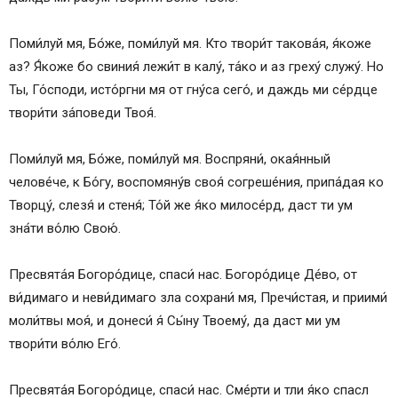
Поми́луй мя, Бо́же, поми́луй мя. Кто твори́т такова́я, я́коже
аз? Я́коже бо свиния́ лежи́т в калу́, та́ко и аз греху́ служу́. Но
Ты, Го́споди, исто́ргни мя от гну́са сего́, и даждь ми се́рдце
твори́ти за́поведи Твоя́.
Поми́луй мя, Бо́же, поми́луй мя. Воспряни́, окая́нный
челове́че, к Бо́гу, воспомяну́в своя́ согреше́ния, припа́дая ко
Творцу́, слезя́ и стеня́; То́й же я́ко милосе́рд, даст ти ум
зна́ти во́лю Свою́.
Пресвята́я Богоро́дице, спаси́ нас. Богоро́дице Де́во, от
ви́димаго и неви́димаго зла сохрани́ мя, Пречи́стая, и приими́
моли́твы моя́, и донеси́ я́ Сы́ну Твоему́, да даст ми ум
твори́ти во́лю Его́.
Пресвята́я Богоро́дице, спаси́ нас. Сме́рти и тли я́ко спасл