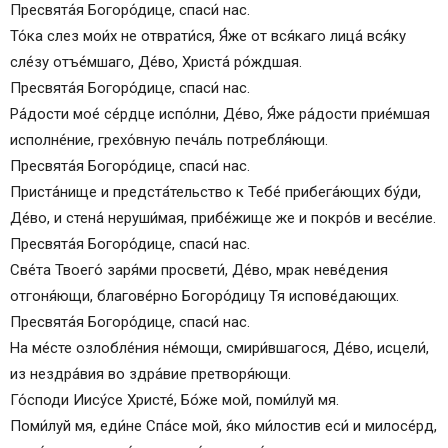
Пресвята́я Богоро́дице, спаси́ нас.
То́ка слез мои́х не отврати́ся, Я́же от вся́каго лица́ вся́ку
сле́зу отъе́мшаго, Де́во, Христа́ ро́ждшая.
Пресвята́я Богоро́дице, спаси́ нас.
Ра́дости мое́ се́рдце испо́лни, Де́во, Я́же ра́дости прие́мшая
исполне́ние, грехо́вную печа́ль потребля́ющи.
Пресвята́я Богоро́дице, спаси́ нас.
Приста́нище и предста́тельство к Тебе́ прибега́ющих бу́ди,
Де́во, и стена́ неруши́мая, прибе́жище же и покро́в и весе́лие.
Пресвята́я Богоро́дице, спаси́ нас.
Све́та Твоего́ заря́ми просвети́, Де́во, мрак неве́дения
отгоня́ющи, благове́рно Богоро́дицу Тя испове́дающих.
Пресвята́я Богоро́дице, спаси́ нас.
На ме́сте озлобле́ния не́мощи, смири́вшагося, Де́во, исцели́,
из нездра́вия во здра́вие претворя́ющи.
Го́споди Иису́се Христе́, Бо́же мой, поми́луй мя.
Поми́луй мя, еди́не Спа́се мой, я́ко ми́лостив еси́ и милосе́рд,