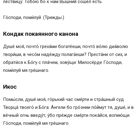
ле́ствицу: Тобо́ю бо к нам Вы́шний соше́л есть.
Го́споди, поми́луй. (Трижды.)
Кондак покаянного канона
Душе́ моя́, почто́ греха́ми богате́еши, почто́ во́лю диа́волю
твори́ши, в чесо́м наде́жду полага́еши? Преста́ни от сих, и
обрати́ся к Бо́гу с пла́чем, зову́щи: Милосе́рде Го́споди,
поми́луй мя гре́шнаго.
Икос
Помы́сли, душе́ моя́, го́рький час сме́рти и стра́шный суд
Творца́ твоего́ и Бо́га: А́нгели бо гро́знии по́ймут тя, душе́, и в
ве́чный огнь введу́т; у́бо пре́жде сме́рти пока́йся, вопию́щи:
Го́споди, поми́луй мя гре́шнаго.