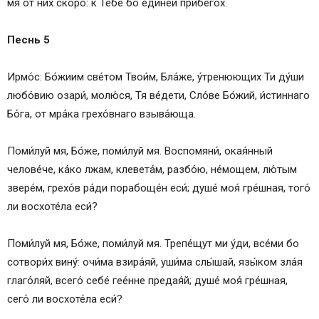
мя от них ско́ро: к Тебе́ бо еди́ней прибего́х.
Песнь 5
Ирмо́с: Бо́жиим све́том Твои́м, Бла́же, у́тренюющих Ти ду́ши
любо́вию озари́, молю́ся, Тя ве́дети, Сло́ве Бо́жий, и́стиннаго
Бо́га, от мра́ка грехо́внаго взыва́юща.
Поми́луй мя, Бо́же, поми́луй мя. Воспомяни́, окая́нный
челове́че, ка́ко лжам, клевета́м, разбо́ю, не́мощем, лю́тым
звере́м, грехо́в ра́ди порабоще́н еси́; душе́ моя́ гре́шная, того́
ли восхоте́ла еси́?
Поми́луй мя, Бо́же, поми́луй мя. Трепе́щут ми у́ди, все́ми бо
сотвори́х вину́: очи́ма взира́яй, уши́ма слы́шай, язы́ком зла́я
глаго́ляй, всего́ себе́ гее́нне предая́й; душе́ моя́ гре́шная,
сего́ ли восхоте́ла еси́?