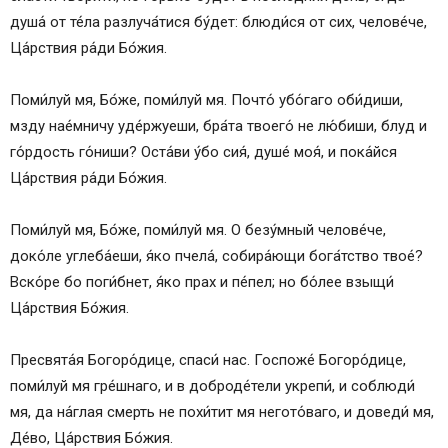
душа́ от те́ла разлуча́тися бу́дет: блюди́ся от сих, челове́че,
Ца́рствия ра́ди Бо́жия.
Поми́луй мя, Бо́же, поми́луй мя. Почто́ убо́гаго оби́диши,
мзду нае́мничу уде́ржуеши, бра́та твоего́ не лю́биши, блуд и
го́рдость го́ниши? Оста́ви у́бо сия́, душе́ моя́, и пока́йся
Ца́рствия ра́ди Бо́жия.
Поми́луй мя, Бо́же, поми́луй мя. О безу́мный челове́че,
доко́ле углеба́еши, я́ко пчела́, собира́ющи бога́тство твое́?
Вско́ре бо поги́бнет, я́ко прах и пе́пел; но бо́лее взыщи́
Ца́рствия Бо́жия.
Пресвята́я Богоро́дице, спаси́ нас. Госпоже́ Богоро́дице,
поми́луй мя гре́шнаго, и в доброде́тели укрепи́, и соблюди́
мя, да на́глая смерть не похи́тит мя негото́ваго, и доведи́ мя,
Де́во, Ца́рствия Бо́жия.