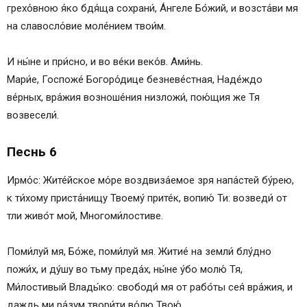
грехо́вною я́ко бдя́ща сохрани́, А́нгеле Бо́жий, и возста́ви мя
на славосло́вие моле́нием твои́м.
И ны́не и при́сно, и во ве́ки веко́в. Ами́нь.
Мари́е, Госпоже́ Богоро́дице безневе́стная, Наде́ждо
ве́рных, вра́жия возноше́ния низложи́, пою́щия же Тя
возвесели́.
Песнь 6
Ирмо́с: Жите́йское мо́ре воздвиза́емое зря напа́стей бу́рею,
к ти́хому приста́нищу Твоему́ прите́к, вопию́ Ти: возведи́ от
тли живо́т мой, Многоми́лостиве.
Поми́луй мя, Бо́же, поми́луй мя. Житие́ на земли́ блу́дно
пожи́х, и ду́шу во тьму преда́х, ны́не у́бо молю́ Тя,
Ми́лостивый Влады́ко: свободи́ мя от рабо́ты сея́ вра́жия, и
даждь ми ра́зум твори́ти во́лю Твою́.