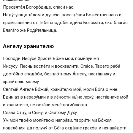
Пресвята́я Богоро́дице, спаси́ нас.
Н
еду́гующа те́лом и душе́ю, посеще́ния Боже́ственнаго и
промышле́ния от Тебе́ сподо́би, еди́на Богомáти, я́ко блага́я,
Благáго же Роди́тельница.
Ангелу хранителю
Го́споди Иису́се Христе́ Бо́же мой, поми́луй мя.
Иисусу:
П
еснь воспе́ти и восхвали́ти, Спа́се, Твоего́ раба́
досто́йно сподо́би, безпло́тному Áнгелу, наста́внику и
храни́телю моему́.
Святы́й Áнгеле Бо́жий, храни́телю мой, моли́ Бо́га о мне.
Е
ди́н аз в неразу́мии и в ле́ности ны́не лежу́, наста́вниче мой
и храни́телю, не оста́ви мене́ погиба́юща.
Сла́ва Отцу́, и Сы́ну, и Свято́му Ду́ху.
У
м мой твое́ю моли́твою напра́ви, твори́ти ми Бо́жия
повеле́ния, да получу́ от Бо́га отда́ние грехо́в, и ненави́дети