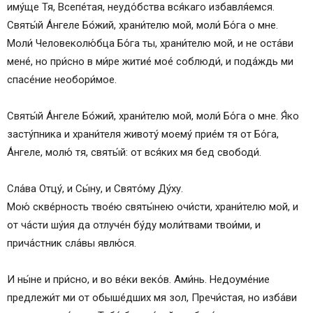
иму́ще Тя, Всепе́тая, неудо́бства вся́каго избавля́емся.
Святы́й А́нгеле Бо́жий, храни́телю мой, моли́ Бо́га о мне.
Моли́ Человеколю́бца Бо́га ты, храни́телю мой, и не оста́ви
мене́, но при́сно в ми́ре житие́ мое́ соблюди́, и пода́ждь ми
спасе́ние необори́мое.
Святы́й А́нгеле Бо́жий, храни́телю мой, моли́ Бо́га о мне. Я́ко
засту́пника и храни́теля животу́ моему́ прие́м тя от Бо́га,
А́нгеле, молю́ тя, святы́й: от вся́ких мя бед свободи́.
Сла́ва Отцу́, и Сы́ну, и Свято́му Ду́ху.
Мою́ скве́рность твое́ю святы́нею очи́сти, храни́телю мой, и
от ча́сти шу́ия да отлуче́н бу́ду моли́твами твои́ми, и
прича́стник сла́вы явлю́ся.
И ны́не и при́сно, и во ве́ки веко́в. Ами́нь. Недоуме́ние
предлежи́т ми от обыше́дших мя зол, Пречи́стая, но изба́ви