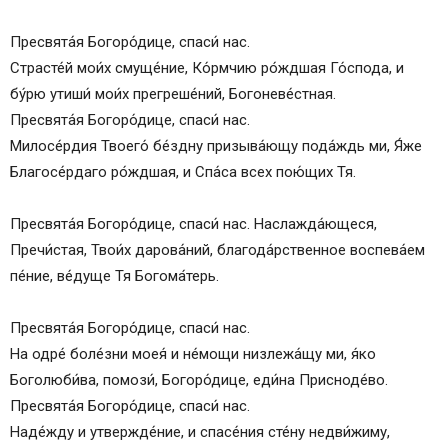
Пресвята́я Богоро́дице, спаси́ нас.
Страсте́й мои́х смуще́ние, Ко́рмчию ро́ждшая Го́спода, и
бу́рю утиши́ мои́х прегреше́ний, Богоневе́стная.
Пресвята́я Богоро́дице, спаси́ нас.
Милосе́рдия Твоего́ бе́здну призыва́ющу пода́ждь ми, Я́же
Благосе́рдаго ро́ждшая, и Спа́са всех пою́щих Тя.
Пресвята́я Богоро́дице, спаси́ нас. Наслажда́ющеся,
Пречи́стая, Твои́х дарова́ний, благода́рственное воспева́ем
пе́ние, ве́дуще Тя Богома́терь.
Пресвята́я Богоро́дице, спаси́ нас.
На одре́ боле́зни моея́ и не́мощи низлежа́щу ми, я́ко
Боголюби́ва, помози́, Богоро́дице, еди́на Присноде́во.
Пресвята́я Богоро́дице, спаси́ нас.
Наде́жду и утвержде́ние, и спасе́ния сте́ну недви́жиму,