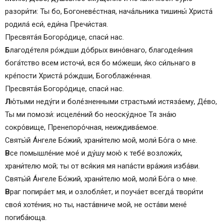
разори́ти: Ты бо, Богоневе́стная, нача́льника тишины́ Христа́
родилá еси́, еди́на Пречи́стая.
Пресвята́я Богоро́дице, спаси́ нас.
Б
лагоде́теля ро́ждши до́брых вино́внаго, благодея́ния
бога́тство всем источи́, вся бо мо́жеши, я́ко си́льнаго в
кре́пости Христа́ ро́ждши, Богоблаже́нная.
Пресвята́я Богоро́дице, спаси́ нас.
Л
ю́тыми неду́ги и боле́зненными страстьми́ истязáему, Де́во,
Ты ми помози́: исцеле́ний бо неоску́дное Тя зна́ю
сокро́вище, Пренепоро́чная, неиждивáемое.
Святы́й Áнгеле Бо́жий, храни́телю мой, моли́ Бо́га о мне.
В
се помышле́ние мое́ и ду́шу мою́ к тебе́ возложи́х,
храни́телю мой; ты от вся́кия мя напа́сти вра́жия изба́ви.
Святы́й Áнгеле Бо́жий, храни́телю мой, моли́ Бо́га о мне.
В
раг попира́ет мя, и озлобля́ет, и поуча́ет всегда́ твори́ти
своя́ хоте́ния; но ты, наста́вниче мой, не оста́ви мене́
погиба́юща.