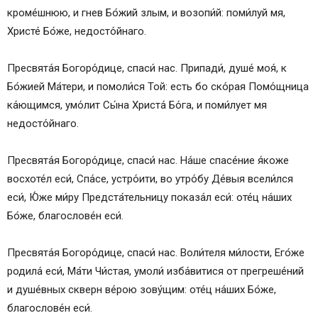
кроме́шнюю, и гнев Бо́жий злым, и возопи́й: поми́луй мя,
Христе́ Бо́же, недосто́йнаго.
Пресвята́я Богоро́дице, спаси́ нас. Припади́, душе́ моя́, к
Бо́жией Ма́тери, и помоли́ся Той: есть бо ско́рая Помо́щница
ка́ющимся, умо́лит Сы́на Христа́ Бо́га, и поми́лует мя
недосто́йнаго.
Пресвята́я Богоро́дице, спаси́ нас. На́ше спасе́ние я́коже
восхоте́л еси́, Спа́се, устро́ити, во утро́бу Де́выя всели́лся
еси́, Ю́же ми́ру Предста́тельницу показа́л еси́: оте́ц на́ших
Бо́же, благослове́н еси́.
Пресвята́я Богоро́дице, спаси́ нас. Воли́теля ми́лости, Его́же
родила́ еси́, Ма́ти Чи́стая, умоли́ изба́витися от прегреше́ний
и душе́вных скверн ве́рою зову́щим: оте́ц на́ших Бо́же,
благослове́н еси́.