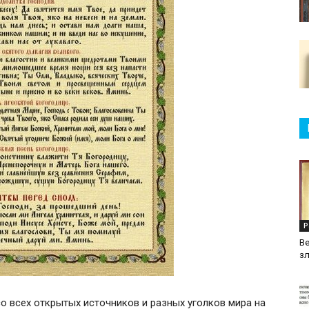
Р
Ве
зл
 со всех открытых источников и разных уголков мира на