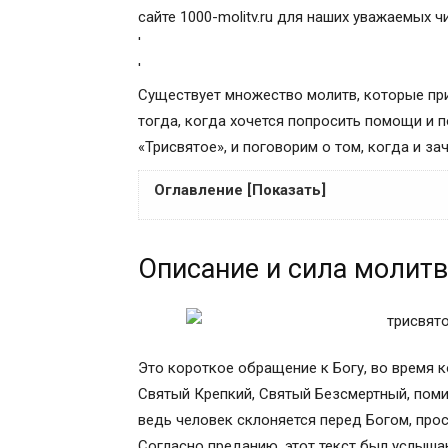
сайте 1000-molitv.ru для наших уважаемых ч
'
'
Существует множество молитв, которые при
тогда, когда хочется попросить помощи и 
«Трисвятое», и поговорим о том, когда и за
Оглавление [Показать]
Описание и сила молитвы
Описание и сила молит
Видео «Молитва «Святый Боже» (Трисвя
Текст молитвы «Трисвятое по Отче наш»
Трисвято́е по Отче наш. Текст, перевод
Молитва трисвятое и по отче наш
Это короткое обращение к Богу, во время 
Православная молитва «Трисвятое» (тек
Святый Крепкий, Святый Безсмертный, поми
Сила молитвы в жизни каждого
ведь человек склоняется перед Богом, прос
Текст молитвы
Согласно преданию, этот текст был услыша