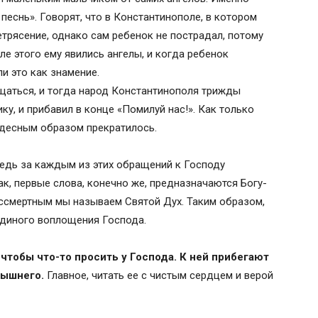
 песнь». Говорят, что в Константинополе, в котором
етрясение, однако сам ребенок не пострадал, потому
ле этого ему явились ангелы, и когда ребенок
и это как знамение.
т
щаться, и тогда народ Константинополя трижды
ий, Святый Безсмертный…”
ку, и прибавил в конце «Помилуй нас!». Как только
удесным образом прекратилось.
ведь за каждым из этих обращений к Господу
ак, первые слова, конечно же, предназначаются Богу-
ессмертным мы называем Святой Дух. Таким образом,
диного воплощения Господа.
 чтобы что-то просить у Господа. К ней прибегают
вышнего.
Главное, читать ее с чистым сердцем и верой