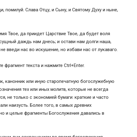
и, помилуй. Слава Отцу, и Сыну, и Святому Духу и ныне,
имя Твое, да приидет Царствие Твое, да будет воля
насущный даждь нам днесь; и остави нам долги наша,
е введи нас во искушение, но избави нас от лукаваго.
 фрагмент текста и нажмите Ctrl+Enter.
ик, канонник или иную старопечатную богослужебную
значения тех или иных молитв, которые не всегда
я, не только с экономией бумаги: краткие и часто
ли наизусть. Более того, в самых древних
но и целые фрагменты Богослужения давались в