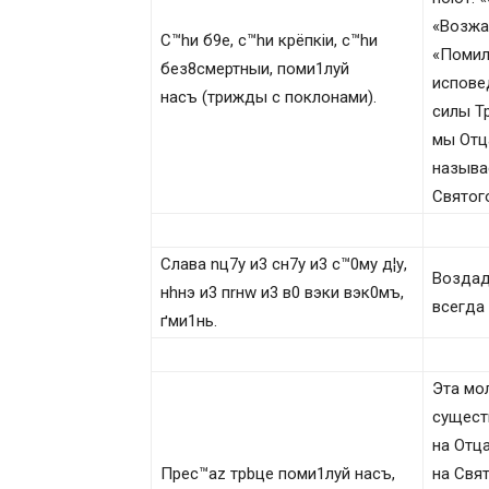
«Возжад
С™hи б9е, с™hи крёпкіи, с™hи
«Помилу
без8смeртныи, поми1луй
испове
нaсъ (трижды с поклонами).
силы Т
мы Отц
называ
Святог
Слaва nц7у и3 сн7у и3 с™0му д¦у,
Воздад
нhнэ и3 пrнw и3 в0 вэки вэк0мъ,
всегда 
ґми1нь.
Эта мо
сущест
на Отца
Прес™az трbце поми1луй нaсъ,
на Свя