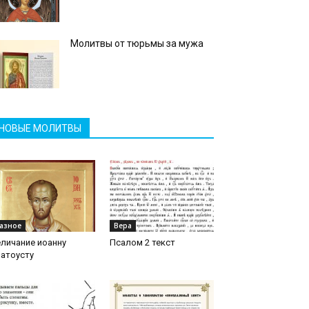
Молитвы от тюрьмы за мужа
НОВЫЕ МОЛИТВЫ
азное
Вера
личание иоанну
Псалом 2 текст
атоусту