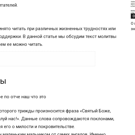
итателей.
О
О 
нято читать при различных жизненных трудностях или
з
поддержки. В данной статье мы обсудим текст молитвы
чем ее можно читать.
вы
тое)»
 и значение молитвы
которого трижды произносится фраза «Святый Боже,
ст на русском языке)
луй нас!». Данные слова сопровождаются поклонами,
я его о милости и покровительстве.
н маленьким мальчиком от самих ангелов. Именно