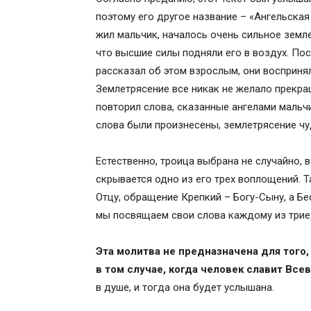
История Молитвы «Трисвятое»
поэтому его другое название – «Ангельская
Положение тела при молитве
жил мальчик, началось очень сильное земл
Статьи на похожие темы:
что высшие силы подняли его в воздух. Пос
Комментарии посетителей сайта
рассказал об этом взрослым, они воспринял
Добавить комментарий Отменить отве
Землетрясение все никак не желало прекра
О молитве “Святый Боже, Святый Крепк
повторил слова, сказанные ангелами мальчи
Молитва трисвятое и по отче наш
слова были произнесены, землетрясение ч
Молитва трисвятое и по отче наш
НАЧАЛЬНЫЕ МОЛИТВЫ
Естественно, троица выбрана не случайно, 
Молитва Святому Духу
скрывается одно из его трех воплощений. Т
Молитва Святой Троице
Отцу, обращение Крепкий – Богу-Сыну, а Б
Молитва Господня
мы посвящаем свои слова каждому из трие
Примечания
Предначинательные молитвы
Эта молитва не предназначена для того,
в том случае, когда человек славит Все
в душе, и тогда она будет услышана.