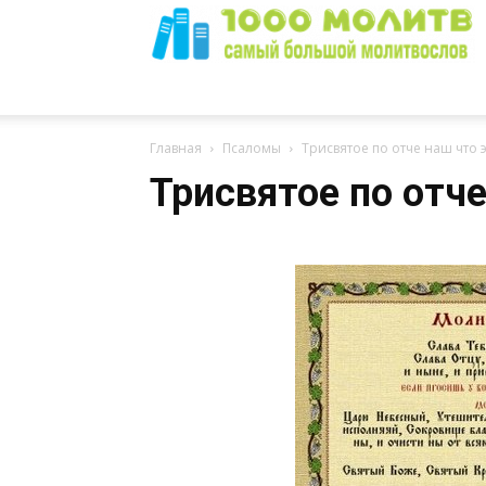
1000
Главная
Псаломы
Трисвятое по отче наш что 
Трисвятое по отче
Молитв