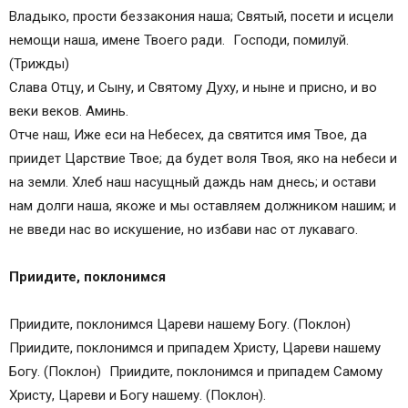
Владыко, прости беззакония наша; Святый, посети и исцели
немощи наша, имене Твоего ради. Господи, помилуй.
(Трижды)
Слава Отцу, и Сыну, и Святому Духу, и ныне и присно, и во
веки веков. Аминь.
Отче наш, Иже еси на Небесех, да святится имя Твое, да
приидет Царствие Твое; да будет воля Твоя, яко на небеси и
на земли. Хлеб наш насущный даждь нам днесь; и остави
нам долги наша, якоже и мы оставляем должником нашим; и
не введи нас во искушение, но избави нас от лукаваго.
Приидите, поклонимся
Приидите, поклонимся Цареви нашему Богу. (Поклон)
Приидите, поклонимся и припадем Христу, Цареви нашему
Богу. (Поклон) Приидите, поклонимся и припадем Самому
Христу, Цареви и Богу нашему. (Поклон).