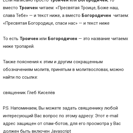
Если написано просто
Троичен
или
Богородичен
, то
вместо
Троичен
читаем: «Пресвятая Троице, Боже наш,
слава Тебе» — и текст ниже, а вместо
Богородичен
читаем:
«Пресвятая Богородице, спаси нас» — и текст ниже
То есть
Троичен
или
Богородичен
— это название читаемх
ниже тропарей.
Также пояснения к этим и другим сокращенным
обозначениям молитв, принятым в молитвословах, можно
найти по ссылке:
священник Глеб Киселёв
P.S. Напоминаем, Вы можете задать священнику любой
интересующий Вас вопрос по этому адресу: Этот e-mail
адрес защищен от спам-ботов, для его просмотра у Вас
должен быть включен Javascript