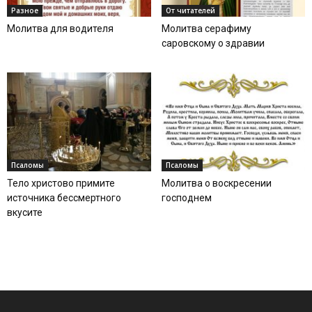
Разное
От читателей
Молитва для водителя
Молитва серафиму
саровскому о здравии
Псаломы
Псаломы
Тело христово примите
Молитва о воскресении
источника бессмертного
господнем
вкусите