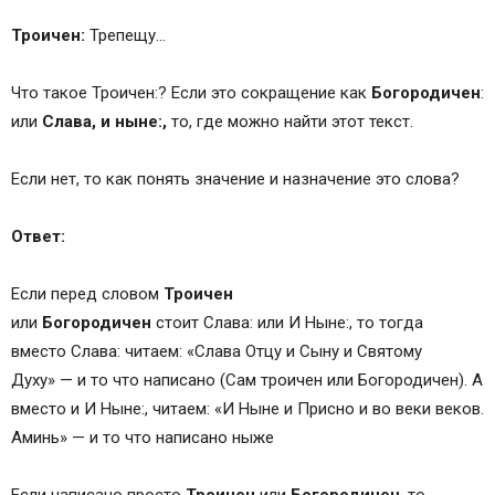
Троичен:
Трепещу…
Что такое Троичен:? Если это сокращение как
Богородичен
:
или
Слава, и ныне:,
то, где можно найти этот текст.
Если нет, то как понять значение и назначение это слова?
Ответ:
Если перед словом
Троичен
или
Богородичен
стоит Слава: или И Ныне:, то тогда
вместо Слава: читаем: «Слава Отцу и Сыну и Святому
Духу» — и то что написано (Сам троичен или Богородичен). А
вместо и И Ныне:, читаем: «И Ныне и Присно и во веки веков.
Аминь» — и то что написано ныже