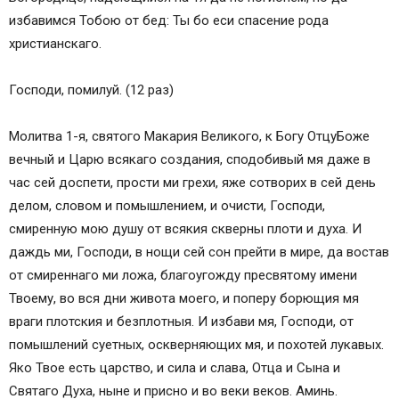
избавимся Тобою от бед: Ты бо еси спасение рода
христианскаго.
Господи, помилуй. (12 раз)
Молитва 1-я, святого Макария Великого, к Богу ОтцуБоже
вечный и Царю всякаго создания, сподобивый мя даже в
час сей доспети, прости ми грехи, яже сотворих в сей день
делом, словом и помышлением, и очисти, Господи,
смиренную мою душу от всякия скверны плоти и духа. И
даждь ми, Господи, в нощи сей сон прейти в мире, да востав
от смиреннаго ми ложа, благоугожду пресвятому имени
Твоему, во вся дни живота моего, и поперу борющия мя
враги плотския и безплотныя. И избави мя, Господи, от
помышлений суетных, оскверняющих мя, и похотей лукавых.
Яко Твое есть царство, и сила и слава, Отца и Сына и
Святаго Духа, ныне и присно и во веки веков. Аминь.