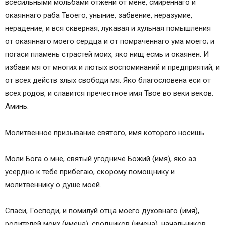
всесильными мольбами отжени от мене, смиреннаго и
окаяннаго раба Твоего, уныние, забвение, неразумие,
нерадение, и вся скверная, лукавая и хульная помышления
от окаяннаго моего сердца и от помраченнаго ума моего; и
погаси пламень страстей моих, яко нищ есмь и окаянен. И
избави мя от многих и лютых воспоминаний и предприятий, и
от всех действ злых свободи мя. Яко благословена еси от
всех родов, и славится пречестное имя Твое во веки веков.
Аминь.
Молитвенное призывание святого, имя которого носишь
Моли Бога о мне, святый угодниче Божий (имя), яко аз
усердно к тебе прибегаю, скорому помощнику и
молитвеннику о душе моей.
Спаси, Господи, и помилуй отца моего духовнаго (имя),
родителей моих (имена), сродников (имена), начальников,