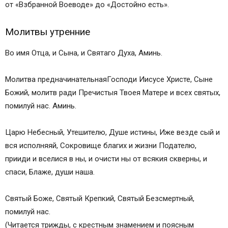
от «Взбранной Воеводе» до «Достойно есть».
Молитвы утренние
Во имя Отца, и Сына, и Святаго Духа, Аминь.
Молитва предначинательнаяГосподи Иисусе Христе, Сыне
Божий, молитв ради Пречистыя Твоея Матере и всех святых,
помилуй нас. Аминь.
Царю Небесный, Утешителю, Душе истины, Иже везде сый и
вся исполняяй, Сокровище благих и жизни Подателю,
прииди и вселися в ны, и очисти ны от всякия скверны, и
спаси, Блаже, души наша.
Святый Боже, Святый Крепкий, Святый Безсмертный,
помилуй нас.
(Читается трижды, с крестным знамением и поясным