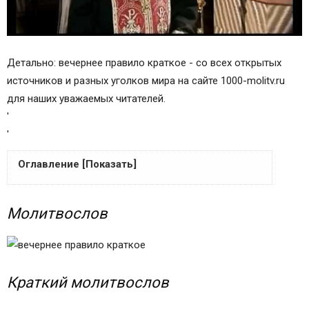
Детально: вечернее правило краткое - со всех открытых
источников и разных уголков мира на сайте 1000-molitv.ru
для наших уважаемых читателей.
'
'
Оглавление [Показать]
Молитвослов
Молитвослов
Краткий молитвослов
Молитвы утренние
Молитвы на сон грядущим
Начало молитв
Краткий молитвослов
Тропари
Молитва 1-я, святого Макария Великого, к Богу