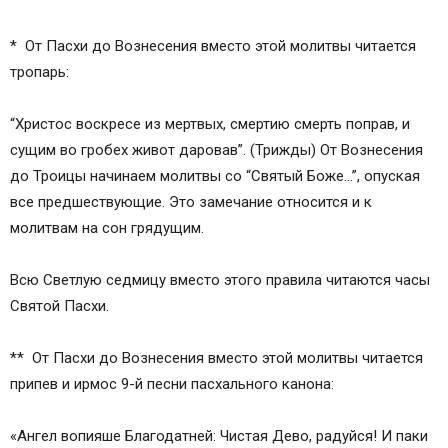
* От Пасхи до Вознесения вместо этой молитвы читается
тропарь:
“Христос воскресе из мертвых, смертию смерть поправ, и
сущим во гробех живот даровав”. (Трижды) От Вознесения
до Троицы начинаем молитвы со “Святый Боже…”, опуская
все предшествующие. Это замечание относится и к
молитвам на сон грядущим.
Всю Светлую седмицу вместо этого правила читаются часы
Святой Пасхи.
** От Пасхи до Вознесения вместо этой молитвы читается
припев и ирмос 9-й песни пасхального канона:
«Ангел вопияше Благодатней: Чистая Дево, радуйся! И паки