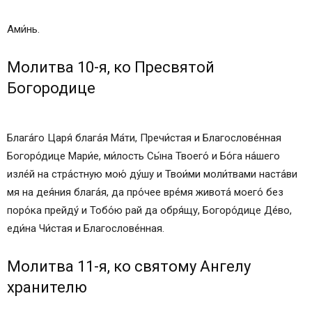
Ами́нь.
Молитва 10-я, ко Пресвятой
Богородице
Блага́го Царя́ блага́я Ма́ти, Пречи́стая и Благослове́нная
Богоро́дице Мари́е, ми́лость Сы́на Твоего́ и Бо́га на́шего
изле́й на стра́стную мою́ ду́шу и Твои́ми моли́твами наста́ви
мя на дея́ния блага́я, да про́чее вре́мя живота́ моего́ без
поро́ка прейду́ и Тобо́ю рай да обря́щу, Богоро́дице Де́во,
еди́на Чи́стая и Благослове́нная.
Молитва 11-я, ко святому Ангелу
хранителю