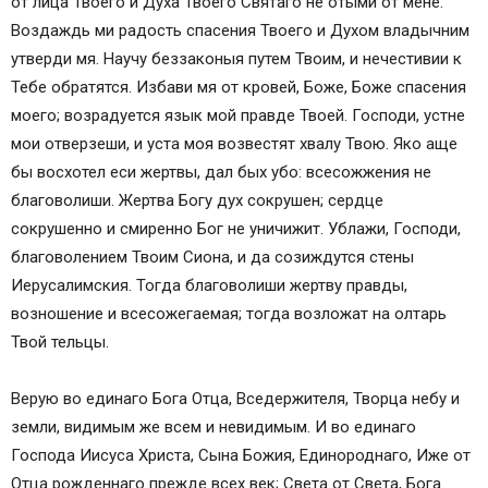
от лица Твоего и Духа Твоего Святаго не отыми от мене.
Воздаждь ми радость спасения Твоего и Духом владычним
утверди мя. Научу беззаконыя путем Твоим, и нечестивии к
Тебе обратятся. Избави мя от кровей, Боже, Боже спасения
моего; возрадуется язык мой правде Твоей. Господи, устне
мои отверзеши, и уста моя возвестят хвалу Твою. Яко аще
бы восхотел еси жертвы, дал бых убо: всесожжения не
благоволиши. Жертва Богу дух сокрушен; сердце
сокрушенно и смиренно Бог не уничижит. Ублажи, Господи,
благоволением Твоим Сиона, и да созиждутся стены
Иерусалимския. Тогда благоволиши жертву правды,
возношение и всесожегаемая; тогда возложат на oлтарь
Твой тельцы.
Верую во единаго Бога Отца, Вседержителя, Творца небу и
земли, видимым же всем и невидимым. И во единаго
Господа Иисуса Христа, Сына Божия, Единороднаго, Иже от
Отца рожденнаго прежде всех век; Света от Света, Бога