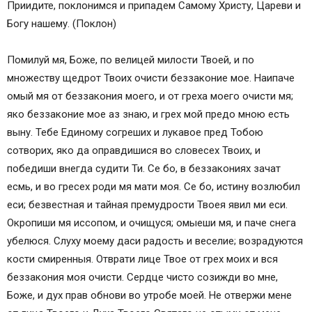
Приидите, поклонимся и припадем Самому Христу, Цареви и
Богу нашему. (Поклон)
Помилуй мя, Боже, по велицей милости Твоей, и по
множеству щедрот Твоих очисти беззаконие мое. Наипаче
омый мя от беззакония моего, и от греха моего очисти мя;
яко беззаконие мое аз знаю, и грех мой предо мною есть
выну. Тебе Единому согреших и лукавое пред Тобою
сотворих, яко да оправдишися во словесех Твоих, и
победиши внегда судити Ти. Се бо, в беззакониях зачат
есмь, и во гресех роди мя мати моя. Се бо, истину возлюбил
еси; безвестная и тайная премудрости Твоея явил ми еси.
Окропиши мя иссопом, и очищуся; омыеши мя, и паче снега
убелюся. Слуху моему даси радость и веселие; возрадуются
кости смиренныя. Отврати лице Твое от грех моих и вся
беззакония моя очисти. Сердце чисто созижди во мне,
Боже, и дух прав обнови во утробе моей. Не отвержи мене