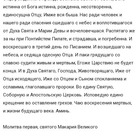
истинна от Бога истинна, рожденна, несотворенна,
единосущна Отцу, Имже вся быша. Нас ради человек и
нашего ради спасения сшедшаго с небес и воплотившагося
от Духа Свята и Марии Девы и вочеловечшася. Распятаго же
за ны при Понтийстем Пилате, и страдавша, и погребенна. И
воскресшаго в третий день по Писанием. И возшедшаго на
небеса, и седяща одесную Отца. И паки грядущаго со
славою судити живым и мертвым, Егоже Царствию не будет
конца. И в Духа Святаго, Господа, Животворящаго, Иже от
Отца исходящего, Иже со Отцем и Сыном спокланяема и
сславима, глаголавшаго пророки. Во едину Святую,
Соборную и Апостольскую Церковь. Исповедую едино
крещение во оставление грехов. Чаю воскресения мертвых,
и жизни будущаго века. Аминь.
Молитва первая, святого Макария Великого