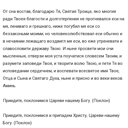
От сна востав, благодарю Тя, Святая Троице, яко многия
ради Твоея благости и долготерпения не прогневался еси на
мя, лениваго и грешнаго, ниже погубил мя еси со
беззаконьми моими; но человеколюбствовал еси обычно и
в нечаянии лежащаго воздвигл мя еси, во еже утреневати и
славословити державу Твою. И ныне просвети мои очи
мысленныя, отверзи моя уста поучатися словесем Твоим, и
разумети заповеди Твоя, и творити волю Твою, и пети Тя во
исповедании сердечнем, и воспевати всесвятое имя Твое,
Отца и Сына и Святаго Духа, ныне и присно и во веки веков.
Аминь.
Приидите, поклонимся Цареви нашему Богу. (Поклон)
Приидите, поклонимся и припадем Христу, Цареви нашему
Богу. (Поклон)