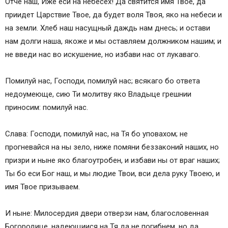
Отче наш, Иже еси на небесех! Да святится имя Твое, да
приидет Царствие Твое, да будет воля Твоя, яко на небеси и
на земли. Хлеб наш насущный даждь нам днесь; и остави
нам долги наша, якоже и мы оставляем должником нашим; и
не введи нас во искушение, но избави нас от лукаваго.
Помилуй нас, Господи, помилуй нас; всякаго бо ответа
недоумеюще, сию Ти молитву яко Владыце грешнии
приносим: помилуй нас.
Слава: Господи, помилуй нас, на Тя бо уповахом; не
прогневайся на ны зело, ниже помяни беззаконий наших, но
призри и ныне яко благоутробен, и избави ны от враг наших;
Ты бо еси Бог наш, и мы людие Твои, вси дела руку Твоею, и
имя Твое призываем.
И ныне: Милосердия двери отверзи нам, благословенная
Богородице, надеющиися на Тя да не погибнем, но да