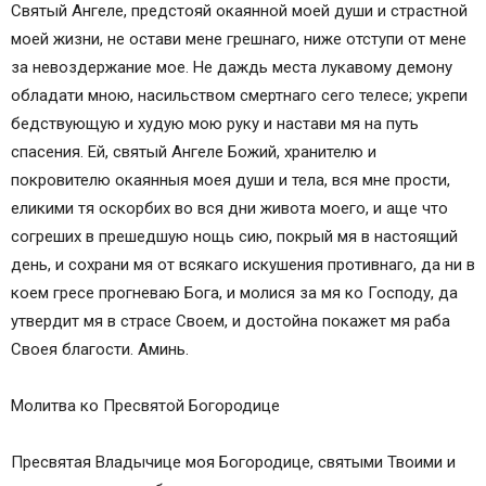
Святый Ангеле, предстояй окаянной моей души и страстной
моей жизни, не остави мене грешнаго, ниже отступи от мене
за невоздержание мое. Не даждь места лукавому демону
обладати мною, насильством смертнаго сего телесе; укрепи
бедствующую и худую мою руку и настави мя на путь
спасения. Ей, святый Ангеле Божий, хранителю и
покровителю окаянныя моея души и тела, вся мне прости,
еликими тя оскорбих во вся дни живота моего, и аще что
согреших в прешедшую нощь сию, покрый мя в настоящий
день, и сохрани мя от всякаго искушения противнаго, да ни в
коем гресе прогневаю Бога, и молися за мя ко Господу, да
утвердит мя в страсе Своем, и достойна покажет мя раба
Своея благости. Аминь.
Молитва ко Пресвятой Богородице
Пресвятая Владычице моя Богородице, святыми Твоими и