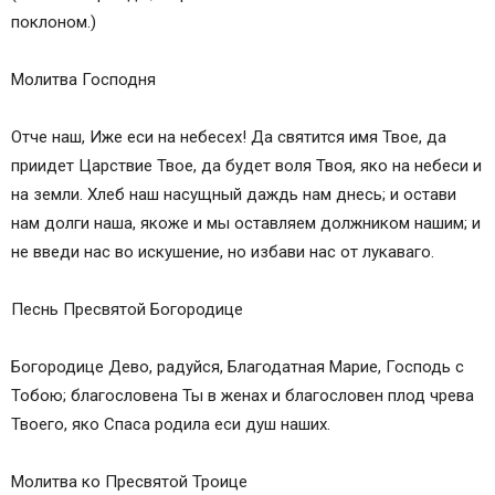
поклоном.)
Молитва Господня
Отче наш, Иже еси на небесех! Да святится имя Твое, да
приидет Царствие Твое, да будет воля Твоя, яко на небеси и
на земли. Хлеб наш насущный даждь нам днесь; и остави
нам долги наша, якоже и мы оставляем должником нашим; и
не введи нас во искушение, но избави нас от лукаваго.
Песнь Пресвятой Богородице
Богородице Дево, радуйся, Благодатная Марие, Господь с
Тобою; благословена Ты в женах и благословен плод чрева
Твоего, яко Спаса родила еси душ наших.
Молитва ко Пресвятой Троице