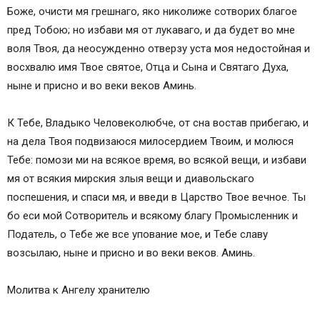
Боже, очисти мя грешнаго, яко николиже сотворих благое
пред Тобою; но избави мя от лукаваго, и да будет во мне
воля Твоя, да неосужденно отверзу уста моя недостойная и
восхвалю имя Твое святое, Отца и Сына и Святаго Духа,
ныне и присно и во веки веков Аминь.
К Тебе, Владыко Человеколюбче, от сна востав прибегаю, и
на дела Твоя подвизаюся милосердием Твоим, и молюся
Тебе: помози ми на всякое время, во всякой вещи, и избави
мя от всякия мирския злыя вещи и диавольскаго
поспешения, и спаси мя, и введи в Царство Твое вечное. Ты
бо еси мой Сотворитель и всякому благу Промысленник и
Податель, о Тебе же все упование мое, и Тебе славу
возсылаю, ныне и присно и во веки веков. Аминь.
Молитва к Ангелу хранителю