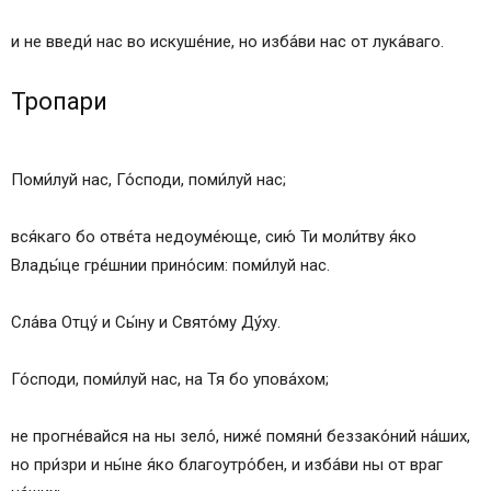
и не введи́ нас во искуше́ние, но изба́ви нас от лука́ваго.
Тропари
Поми́луй нас, Го́споди, поми́луй нас;
вся́каго бо отве́та недоуме́юще, сию́ Ти моли́тву я́ко
Влады́це гре́шнии прино́сим: поми́луй нас.
Сла́ва Отцу́ и Сы́ну и Свято́му Ду́ху.
Го́споди, поми́луй нас, на Тя бо упова́хом;
не прогне́вайся на ны зело́, ниже́ помяни́ беззако́ний на́ших,
но при́зри и ны́не я́ко благоутро́бен, и изба́ви ны от враг