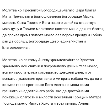
Молитва ко Пресвятой БогородицеБлагаго Царя благая
Мати, Пречистая и Благословенная Богородице Марие,
милость Сына Твоего и Бога нашего излей на страстную
мою душу и Твоими молитвами настави мя на деяния благая,
да прочее время живота моего без порока прейду и Тобою
рай да обрящу, Богородице Дево, едина Чистая и
Благословенная.
Молитва ко святому Ангелу хранителюАнгеле Христов,
хранителю мой святый и покровителю души и тела моего,
вся ми прости, елика согреших во днешний день, и от
всякаго лукавствия противнаго ми врага избави мя, да ни в
коемже гресе прогневаю Бога моего; но моли за мя
грешнаго и недостойнаго раба, яко да достойна мя
покажеши благости и милости Всесвятыя Троицы и Матере
Господа моего Иисуса Христа и всех святых. Аминь.