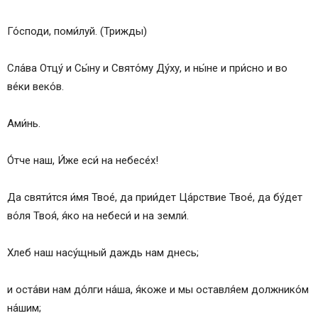
Го́споди, поми́луй. (Трижды)
Сла́ва Отцу́ и Сы́ну и Свято́му Ду́ху, и ны́не и при́сно и во
ве́ки веко́в.
Ами́нь.
О́тче наш, И́же еси́ на небесе́х!
Да святи́тся и́мя Твое́, да прии́дет Ца́рствие Твое́, да бу́дет
во́ля Твоя́, я́ко на небеси́ и на земли́.
Хлеб наш насу́щный даждь нам днесь;
и оста́ви нам до́лги на́ша, я́коже и мы оставля́ем должнико́м
на́шим;