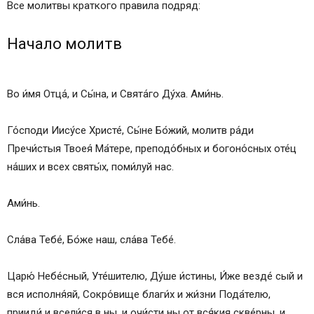
Все молитвы краткого правила подряд:
Начало молитв
Во и́мя Отца́, и Сы́на, и Свята́го Ду́ха. Ами́нь.
Го́споди Иису́се Христе́, Сы́не Бо́жий, молитв ра́ди
Пречи́стыя Твоея́ Ма́тере, преподо́бных и богоно́сных оте́ц
на́ших и всех святы́х, поми́луй нас.
Ами́нь.
Сла́ва Тебе́, Бо́же наш, сла́ва Тебе́.
Царю́ Небе́сный, Уте́шителю, Ду́ше и́стины, И́же везде́ сый и
вся исполня́яй, Сокро́вище благи́х и жи́зни Пода́телю,
прииди́ и всели́ся в ны, и очи́сти ны от вся́кия скве́рны, и