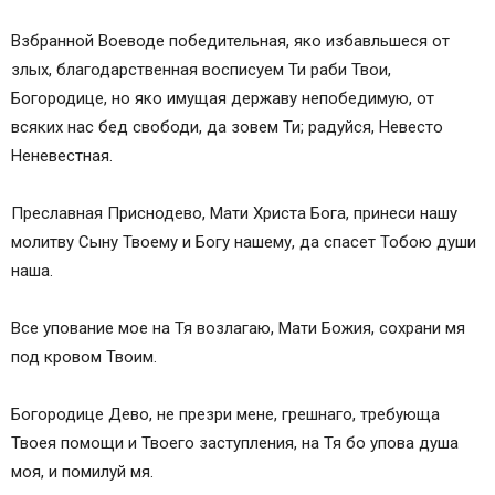
Взбранной Воеводе победительная, яко избавльшеся от
злых, благодарственная восписуем Ти раби Твои,
Богородице, но яко имущая державу непобедимую, от
всяких нас бед свободи, да зовем Ти; радуйся, Невесто
Неневестная.
Преславная Приснодево, Мати Христа Бога, принеси нашу
молитву Сыну Твоему и Богу нашему, да спасет Тобою души
наша.
Все упование мое на Тя возлагаю, Мати Божия, сохрани мя
под кровом Твоим.
Богородице Дево, не презри мене, грешнаго, требующа
Твоея помощи и Твоего заступления, на Тя бо упова душа
моя, и помилуй мя.