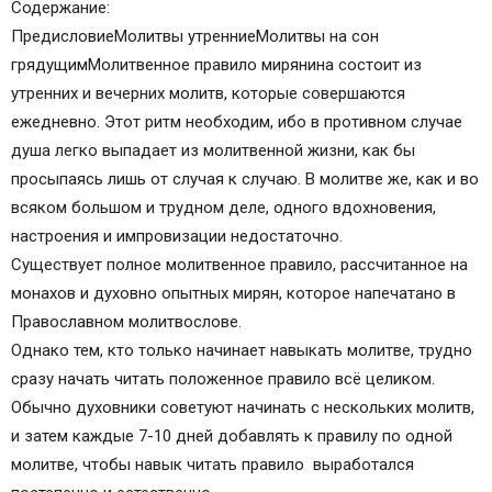
Содержание:
Отцу
ПредисловиеМолитвы утренниеМолитвы на сон
Молитва 10-я, ко Пресвятой Богородице
грядущимМолитвенное правило мирянина состоит из
Молитва 11-я, ко святому Ангелу хранителю
утренних и вечерних молитв, которые совершаются
Кондак Богородице
ежедневно. Этот ритм необходим, ибо в противном случае
Молитва святого Иоанникия
душа легко выпадает из молитвенной жизни, как бы
Зачем нужны вечерние молитвы
просыпаясь лишь от случая к случаю. В молитве же, как и во
Краткое вечернее молитвенное правило
всяком большом и трудном деле, одного вдохновения,
Еще более сокращенное молитвенное правило
настроения и импровизации недостаточно.
Серафимово правило (молитва на сон грядущий
Существует полное молитвенное правило, рассчитанное на
короткая 3 сильных)
монахов и духовно опытных мирян, которое напечатано в
Сокращенное обиходное правило
Православном молитвослове.
Чудесные случаи с молящимися на ночь
Однако тем, кто только начинает навыкать молитве, трудно
Избавление от дурных мыслей и образов
сразу начать читать положенное правило всё целиком.
Избавление от бесовских снов
Обычно духовники советуют начинать с нескольких молитв,
Помощь Божия молящейся вдове
и затем каждые 7-10 дней добавлять к правилу по одной
молитве, чтобы навык читать правило выработался