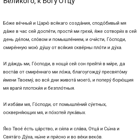
Великого, к Богу Отцу
Бо́же ве́чный и Царю́ вся́каго созда́ния, сподо́бивый мя
да́же в час сей доспе́ти, прости́ ми грехи́, я́же сотвори́х в сей
день де́лом, сло́вом и помышле́нием, и очи́сти, Го́споди,
смире́нную мою́ ду́шу от вся́кия скве́рны пло́ти и ду́ха.
И да́ждь ми, Го́споди, в нощи́ сей сон прейти́ в ми́ре, да
воста́в от смире́ннаго ми ло́жа, благоугожду́ пресвято́му
и́мени Твоему́, во вся́ дни живота́ моего́, и поперу́ борю́щия
мя враги́ плотски́я и безпло́тныя.
И изба́ви мя, Го́споди, от помышле́ний су́етных,
оскверня́ющих мя, и по́хотей лука́вых.
Я́ко Твое́ е́сть ца́рство, и си́ла и сла́ва, Отца́ и Сы́на и
Свята́го Ду́ха, ны́не и при́сно и во ве́ки веко́в.