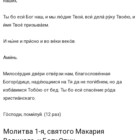
на́ших;
Ты бо еси́ Бог наш, и мы лю́дие Твои́, вси́ дела́ ру́ку Твое́ю, и
и́мя Твое́ призыва́ем.
И ны́не и при́сно и во ве́ки веко́в.
Ами́нь.
Милосе́рдия две́ри отве́рзи нам, благослове́нная
Богоро́дице, наде́ющиися на Тя да не поги́бнем, но да
изба́вимся Тобо́ю от бед: Ты бо еси́ спасе́ние ро́да
христиа́нскаго.
Го́споди, поми́луй. (12 раз)
Молитва 1-я, святого Макария