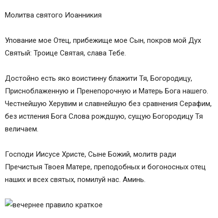
Молитва святого Иоанникия
Упование мое Отец, прибежище мое Сын, покров мой Дух
Святый: Троице Святая, слава Тебе.
Достойно есть яко воистинну блажити Тя, Богородицу,
Присноблаженную и Пренепорочную и Матерь Бога нашего.
Честнейшую Херувим и славнейшую без сравнения Серафим,
без истления Бога Слова рождшую, сущую Богородицу Тя
величаем.
Господи Иисусе Христе, Сыне Божий, молитв ради
Пречистыя Твоея Матере, преподобных и богоносных отец
наших и всех святых, помилуй нас. Аминь.