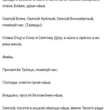
спаси́, Бла́же, ду́ши на́ша.
Святы́й Бо́же, Святы́й Кре́пкий, Святы́й Безсме́ртный,
поми́луй нас. (Tрижды)
Сла́ва Отцу́ и Сы́ну и Свято́му Ду́ху, и ны́не и при́сно и во
ве́ки веко́в.
Ами́нь.
Пресвята́я Тро́ице, поми́луй нас;
Го́споди, очи́сти грехи́ на́ша;
Влады́ко, прости́ беззако́ния на́ша;
Святы́й, посети́ и исцели́ не́мощи на́ша, и́мене Твоего́ ра́ди.