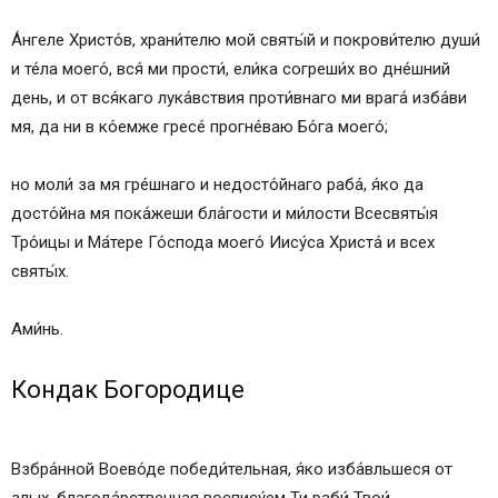
А́нгеле Христо́в, храни́телю мой святы́й и покрови́телю души́
и те́ла моего́, вся́ ми прости́, ели́ка согреши́х во дне́шний
день, и от вся́каго лука́вствия проти́внаго ми врага́ изба́ви
мя, да ни в ко́емже гресе́ прогне́ваю Бо́га моего́;
но моли́ за мя гре́шнаго и недосто́йнаго раба́, я́ко да
досто́йна мя пока́жеши бла́гости и ми́лости Всесвяты́я
Тро́ицы и Ма́тере Го́спода моего́ Иису́са Христа́ и всех
святы́х.
Ами́нь.
Кондак Богородице
Взбра́нной Воево́де победи́тельная, я́ко изба́вльшеся от