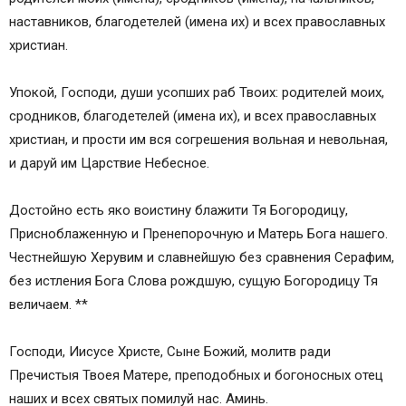
наставников, благодетелей (имена их) и всех православных
христиан.
Упокой, Господи, души усопших раб Твоих: родителей моих,
сродников, благодетелей (имена их), и всех православных
христиан, и прости им вся согрешения вольная и невольная,
и даруй им Царствие Небесное.
Достойно есть яко воистину блажити Тя Богородицу,
Присноблаженную и Пренепорочную и Матерь Бога нашего.
Честнейшую Херувим и славнейшую без сравнения Серафим,
без истления Бога Слова рождшую, сущую Богородицу Тя
величаем. **
Господи, Иисусе Христе, Сыне Божий, молитв ради
Пречистыя Твоея Матере, преподобных и богоносных отец
наших и всех святых помилуй нас. Аминь.