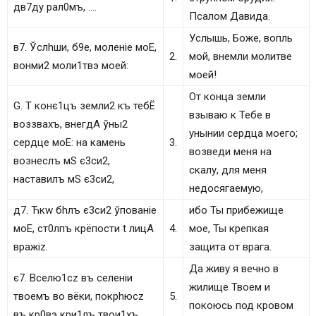
дв7ду pал0мъ, ….
Псалом Давида.
Услышь, Боже, вопль
в7. Ўслhши, б9е, молeніе моE,
2.
мой, внемли молитве
вонми2 моли1твэ моeй:
моей!
От конца земли
G. T конє1цъ земли2 къ тебЁ
взываю к Тебе в
воззвaхъ, внегдA ўны2
унынии сердца моего;
сeрдце моE: на кaмень
3.
возведи меня на
вознeслъ мS є3си2,
скалу, для меня
настaвилъ мS є3си2,
недосягаемую,
д7. Ћкw бhлъ є3си2 ўповaніе
ибо Ты прибежище
моE, ст0лпъ крёпости t лицA
4.
мое, Ты крепкая
врaжіz.
защита от врага.
Да живу я вечно в
є7. Вселю1сz въ селeніи
жилище Твоем и
твоeмъ во вёки, покрhюсz
5.
покоюсь под кровом
въ кр0вэ кри1лъ твои1хъ.