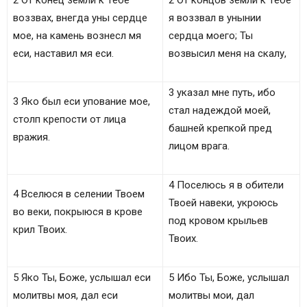
2 От конец земли к Тебе
2 От концов земли к Тебе
воззвах, внегда уны сердце
я воззвал в унынии
мое, на камень вознесл мя
сердца моего; Ты
еси, наставил мя еси.
возвысил меня на скалу,
3 указал мне путь, ибо
3 Яко был еси упование мое,
стал надеждой моей,
столп крепости от лица
башней крепкой пред
вражия.
лицом врага.
4 Поселюсь я в обители
4 Вселюся в селении Твоем
Твоей навеки, укроюсь
во веки, покрыюся в крове
под кровом крыльев
крил Твоих.
Твоих.
5 Яко Ты, Боже, услышал еси
5 Ибо Ты, Боже, услышал
молитвы моя, дал еси
молитвы мои, дал