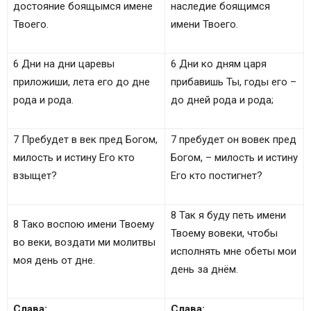
достояние боящымся имене
наследие боящимся
Твоего.
имени Твоего.
6 Дни на дни царевы
6 Дни ко дням царя
приложиши, лета eго до дне
прибавишь Ты, годы его –
рода и рода.
до дней рода и рода;
7 Пребудет в век пред Богом,
7 пребудет он вовек пред
милость и истину Его кто
Богом, – милость и истину
взыщет?
Его кто постигнет?
8 Так я буду петь имени
8 Тако воспою имени Твоему
Твоему вовеки, чтобы
во веки, воздати ми молитвы
исполнять мне обеты мои
моя день от дне.
день за днём.
Слава:
Слава: