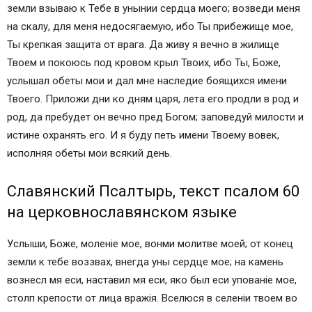
земли взываю к Тебе в унынии сердца моего; возведи меня
на скалу, для меня недосягаемую, ибо Ты прибежище мое,
Ты крепкая защита от врага. Да живу я вечно в жилище
Твоем и покоюсь под кровом крыл Твоих, ибо Ты, Боже,
услышал обеты мои и дал мне наследие боящихся имени
Твоего. Приложи дни ко дням царя, лета его продли в род и
род, да пребудет он вечно пред Богом; заповедуй милости и
истине охранять его. И я буду петь имени Твоему вовек,
исполняя обеты мои всякий день.
Славянский Псалтырь, текст псалом 60
на церковнославянском языке
Услыши, Боже, моленiе мое, вонми молитве моей; от конeц
земли к тебе воззвах, внегда уны сердце мое; на камень
вознесл мя eси, наставил мя eси, яко был eси упованiе мое,
столп крепости от лица вражiя. Вселюся в селенiи твоем во