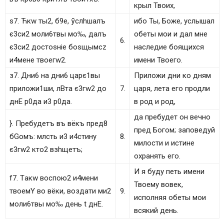
крыл Твоих,
ѕ7. Ћкw ты2, б9е, ўслhшалъ
ибо Ты, Боже, услышал
є3си2 моли6твы мо‰, дaлъ
обеты мои и дал мне
6.
є3си2 достоsніе боsщымсz
наследие боящихся
и4мене твоегw2.
имени Твоего.
з7. Дни6 на дни6 царє1вы
Приложи дни ко дням
приложи1ши, лBта є3гw2 до
7.
царя, лета его продли
днE р0да и3 р0да.
в род и род,
да пребудет он вечно
}. Пребyдетъ въ вёкъ пред8
пред Богом; заповедуй
бGомъ: млcть и3 и4стину
8.
милости и истине
є3гw2 кто2 взhщетъ;
охранять его.
И я буду петь имени
f7. Тaкw воспою2 и4мени
Твоему вовек,
твоемY во вёки, воздaти ми2
9.
исполняя обеты мои
моли6твы мо‰ дeнь t днE.
всякий день.