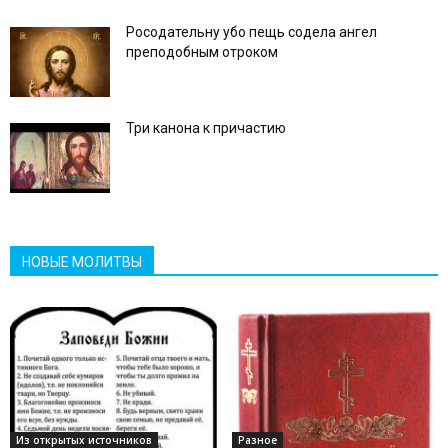
Росодательну убо пещь содела ангел
преподобным отроком
Три канона к причастию
НОВЫЕ МОЛИТВЫ
Из открытых источников
Разное