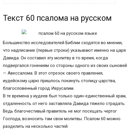
Текст 60 псалома на русском
Текст 60 псалома на русском
Толкование Псалма 60
Для чего читают 60 Псалом?
В конец, в песнех, Давиду, псалом
К исполнению, по образу гимнов. Давида.
Большинство исследователей Библии сходятся во мнении,
Когда следует читать текст молитвы псалом
что надписание (первые строки) указывают именно на царя
60?
Давида. Он составил эту молитву в то время, когда
Слушать на видео православную молитву
подвергался гонениям со стороны одного из своих сыновей
псалом 60 на русском языке
— Авессалома. В этот отрезок своего правления,
Читать православный текст псалом 60 на
иудейскому царю пришлось покинуть столицу царства,
русском языке
благословенный город Иерусалим.
Славянский Псалтырь, текст псалом 60 на
В те времена у иудеев был только один-единственный храм,
церковнославянском языке
отдаленность от него заставляла Давида тяжело страдать.
Шестидесятый Псалом на церковнославянском
Ведь благочестивый правитель не мог посещать чертог
языке с переводом на русский язык
Господа, возносить там свои молитвы. Псалом 60 можно
(синодальный перевод)
разделить на несколько частей: