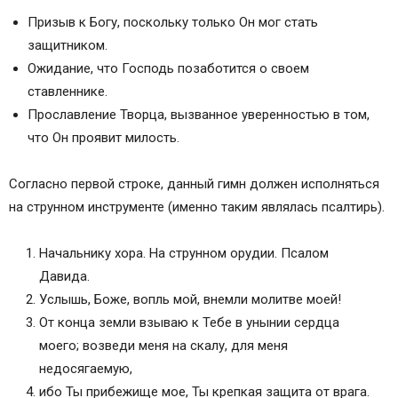
Призыв к Богу, поскольку только Он мог стать
защитником.
Ожидание, что Господь позаботится о своем
ставленнике.
Прославление Творца, вызванное уверенностью в том,
что Он проявит милость.
Согласно первой строке, данный гимн должен исполняться
на струнном инструменте (именно таким являлась псалтирь).
Начальнику хора. На струнном орудии. Псалом
Давида.
Услышь, Боже, вопль мой, внемли молитве моей!
От конца земли взываю к Тебе в унынии сердца
моего; возведи меня на скалу, для меня
недосягаемую,
ибо Ты прибежище мое, Ты крепкая защита от врага.