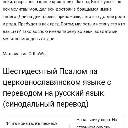
веки, покрыюся в крове крил твоих. Яко ты, Боже, услышал
eси молитвы моя, дал eси достоянiе боящымся имене
твоего. Дни на дни царeвы приложиши, лета eго до дне рода
и рода. Пребудет в век пред Богом; милость и истину eго кто
взыщет? Тако воспою имени твоему во веки, воздати ми
молитвы моя день от дне.
Материал из OrthoWiki
Шестидесятый Псалом на
церковнославянском языке с
переводом на русский язык
(синодальный перевод)
Начальнику хора. На
№. Въ конeцъ, въ пёснехъ,
1.
струнном орудии.