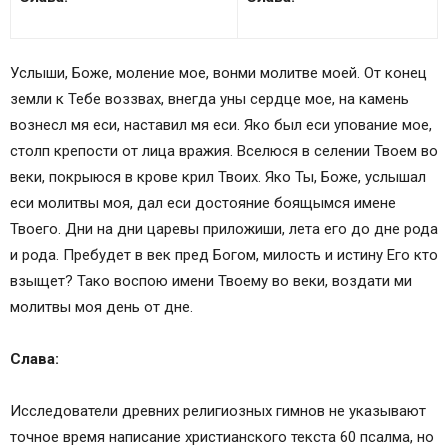
Услыши, Боже, моление мое, вонми молитве моей. От конец
земли к Тебе воззвах, внегда уны сердце мое, на камень
вознесл мя еси, наставил мя еси. Яко был еси упование мое,
столп крепости от лица вражия. Вселюся в селении Твоем во
веки, покрыюся в крове крил Твоих. Яко Ты, Боже, услышал
еси молитвы моя, дал еси достояние боящымся имене
Твоего. Дни на дни царевы приложиши, лета его до дне рода
и рода. Пребудет в век пред Богом, милость и истину Его кто
взыщет? Тако воспою имени Твоему во веки, воздати ми
молитвы моя день от дне.
Слава:
Исследователи древних религиозных гимнов не указывают
точное время написание христианского текста 60 псалма, но