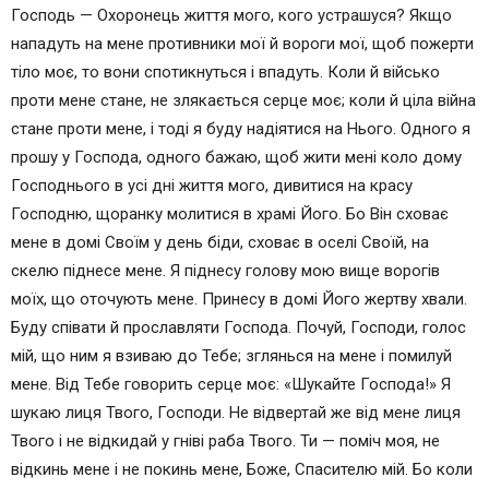
Господь — Охоронець життя мого, кого устрашуся? Якщо
нападуть на мене противники мої й вороги мої, щоб пожерти
тіло моє, то вони спотикнуться і впадуть. Коли й військо
проти мене стане, не злякається серце моє; коли й ціла війна
стане проти мене, і тоді я буду надіятися на Нього. Одного я
прошу у Господа, одного бажаю, щоб жити мені коло дому
Господнього в усі дні життя мого, дивитися на красу
Господню, щоранку молитися в храмі Його. Бо Він сховає
мене в домі Своїм у день біди, сховає в оселі Своїй, на
скелю піднесе мене. Я піднесу голову мою вище ворогів
моїх, що оточують мене. Принесу в домі Його жертву хвали.
Буду співати й прославляти Господа. Почуй, Господи, голос
мій, що ним я взиваю до Тебе; зглянься на мене і помилуй
мене. Від Тебе говорить серце моє: «Шукайте Господа!» Я
шукаю лиця Твого, Господи. Не відвертай же від мене лиця
Твого і не відкидай у гніві раба Твого. Ти — поміч моя, не
відкинь мене і не покинь мене, Боже, Спасителю мій. Бо коли