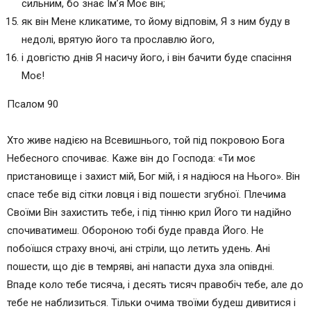
сильним, бо знає Ім’я Моє він;
як він Мене кликатиме, то йому відповім, Я з ним буду в
недолі, врятую його та прославлю його,
і довгістю днів Я насичу його, і він бачити буде спасіння
Моє!
Псалом 90
Хто живе надією на Всевишнього, той під покровою Бога
Небесного спочиває. Каже він до Господа: «Ти моє
пристановище і захист мій, Бог мій, і я надіюся на Нього». Він
спасе тебе від сітки ловця і від пошести згубної. Плечима
Своїми Він захистить тебе, і під тінню крил Його ти надійно
спочиватимеш. Обороною тобі буде правда Його. Не
побоїшся страху вночі, ані стріли, що летить удень. Ані
пошести, що діє в темряві, ані напасти духа зла опівдні.
Впаде коло тебе тисяча, і десять тисяч правобіч тебе, але до
тебе не наблизиться. Тільки очима твоїми будеш дивитися і