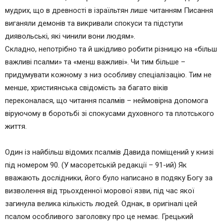
На гаспида й василиска наступиш і потопчеш
мудрих, що в древності в ізраїльтян лише читанням Писання
льва і змія.
виганяли демонів та викривали спокуси та підступи
“Бо він на мене надію поклав,і я врятую
диявольські, які чинили вони людям».
його,охороню його,бо він пізнав імя моє”.
Складно, непотрібно та й шкідливо робити різницю на «більш
“Взиватиме він до мене,і я вислухаю його,з ним
важливі псалми» та «менш важливі». Чи тим більше –
я буду в журбі,я визволю його,і прославлю
придумувати кожному з низ особливу спеціалізацію. Тим не
його.
менше, християнська свідомість за багато віків
Довготою днів обдарую його і явлю йому
переконалася, що читання псалмів – неймовірна допомога
спасення моє”.
віруючому в боротьбі зі спокусами духовного та плотського
життя.
Один із найбільш відомих псалмів Давида поміщений у книзі
під номером 90. (У масоретській редакції – 91-ий) Як
вважають дослідники, його було написано в подяку Богу за
визволення від трьохденної морової язви, під час якої
загинула велика кількість людей. Однак, в оригіналі цей
псалом особливого заголовку про це немає. Грецький