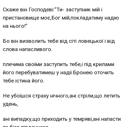
Скаже він Господеві:”Ти- заступник мій і
пристановище моє,Бог мій,покладатиму надію
на нього!”
Бо він визволить тебе від сіті ловецької і від
слова напасливого.
плечима своїми заступить тебе,і під крилами
його перебуватимеш у надії.Бронею оточить
тебе істина його.
Не убоїшся страху нічного,ані стріли,що летить
удень,
ані випадку,що приходить у темряві,ані напасти