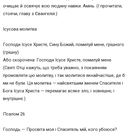
очищає й освячує всю людину навіки. Амінь. (І прочитати,
стоячи, главу з Євангелія.)
Ісусова молитва
Господи Ісусе Христе, Сину Божий, помилуй мене, грішного
(грішну).
Або скорочена: Господи Ісусе Христе, помилуй мене.
(Святі Отці кажуть, що треба уважно, з покаянням
промовляти цю молитву, і так молитися якнайчастіше, де б
ми не були. Ця молитва — найсвятішим іменем Спасителя і
Бога Ісуса Христа — перемагає всяке зло, і зовнішнє, і
внутрішнє.)
Псалом 26
Господь — Просвіта моя і Спаситель мій, кого убоюся?