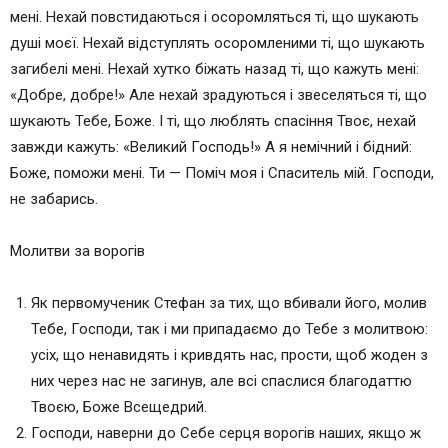
мені. Нехай повстидаються і осоромляться ті, що шукають
душі моєї. Нехай відступлять осоромленими ті, що шукають
загибелі мені. Нехай хутко біжать назад ті, що кажуть мені:
«Добре, добре!» Але нехай зрадуються і звеселяться ті, що
шукають Тебе, Боже. І ті, що люблять спасіння Твоє, нехай
завжди кажуть: «Великий Господь!» А я немічний і бідний:
Боже, поможи мені. Ти — Поміч моя і Спаситель мій. Господи,
не забарись.
Молитви за ворогів
Як первомученик Стефан за тих, що вбивали його, молив
Тебе, Господи, так і ми припадаємо до Тебе з молитвою:
усіх, що ненавидять і кривдять нас, прости, щоб жоден з
них через нас не загинув, але всі спаслися благодаттю
Твоєю, Боже Всещедрий.
Господи, наверни до Себе серця ворогів наших, якщо ж