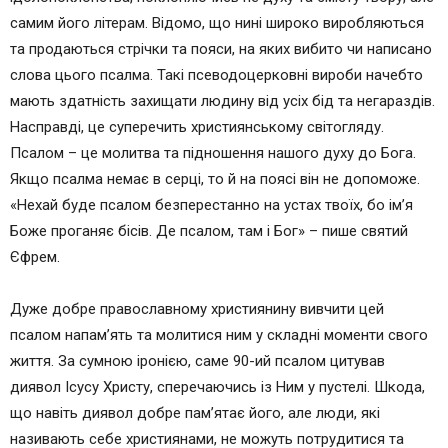
самим його літерам. Відомо, що нині широко виробляються
та продаються стрічки та пояси, на яких вибито чи написано
слова цього псалма. Такі псеводоцерковні вироби начебто
мають здатність захищати людину від усіх бід та негараздів.
Насправді, це суперечить християнському світогляду.
Псалом – це молитва та підношення нашого духу до Бога.
Якщо псалма немає в серці, то й на поясі він не допоможе.
«Нехай буде псалом безперестанно на устах твоїх, бо ім’я
Боже проганяє бісів. Де псалом, там і Бог» – пише святий
Єфрем.
Дуже добре православному християнину вивчити цей
псалом напам’ять та молитися ним у складні моменти свого
життя. За сумною іронією, саме 90-ий псалом цитував
диявол Ісусу Христу, сперечаючись із Ним у пустелі. Шкода,
що навіть диявол добре пам’ятає його, але люди, які
називають себе християнами, не можуть потрудитися та