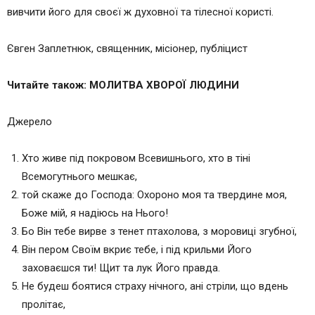
вивчити його для своєї ж духовної та тілесної користі.
Євген Заплетнюк, священник, місіонер, публіцист
Читайте також: МОЛИТВА ХВОРОЇ ЛЮДИНИ
Джерело
Хто живе під покровом Всевишнього, хто в тіні
Всемогутнього мешкає,
той скаже до Господа: Охороно моя та твердине моя,
Боже мій, я надіюсь на Нього!
Бо Він тебе вирве з тенет птахолова, з моровиці згубної,
Він пером Своїм вкриє тебе, і під крильми Його
заховаєшся ти! Щит та лук Його правда.
Не будеш боятися страху нічного, ані стріли, що вдень
пролітає,