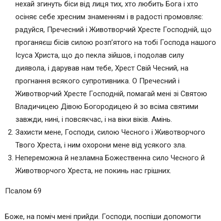
нехай згинуть біси від лиця тих, хто любить Бога і хто
осіняє себе хресним знаменням і в радості промовляє:
радуйся, Пречесний і Животворчий Хресте Господній, що
проганяєш бісів силою розп’ятого на тобі Господа нашого
Ісуса Христа, що до пекла зійшов, і подолав силу
диявола, і дарував нам тебе, Хрест Свій Чесний, на
прогнання всякого супротивника. О Пречесний і
Животворчий Хресте Господній, помагай мені зі Святою
Владичицею Дівою Богородицею й зо всіма святими
завжди, нині, і повсякчас, і на віки віків. Амінь.
Захисти мене, Господи, силою Чесного і Животворчого
Твого Хреста, і ним охорони мене від усякого зла.
Непереможна й незламна Божественна сило Чесного й
Животворчого Хреста, не покинь нас грішних.
Псалом 69
Боже, на поміч мені прийди. Господи, поспіши допомогти