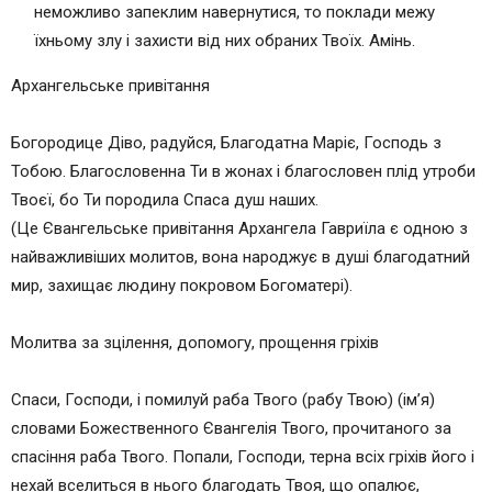
неможливо запеклим навернутися, то поклади межу
їхньому злу і захисти від них обраних Твоїх. Амінь.
Архангельське привітання
Богородице Діво, радуйся, Благодатна Маріє, Господь з
Тобою. Благословенна Ти в жонах і благословен плід утроби
Твоєї, бо Ти породила Спаса душ наших.
(Це Євангельське привітання Архангела Гавриїла є одною з
найважливіших молитов, вона народжує в душі благодатний
мир, захищає людину покровом Богоматері).
Молитва за зцілення, допомогу, прощення гріхів
Спаси, Господи, і помилуй раба Твого (рабу Твою) (ім’я)
словами Божественного Євангелія Твого, прочитаного за
спасіння раба Твого. Попали, Господи, терна всіх гріхів його і
нехай вселиться в нього благодать Твоя, що опалює,