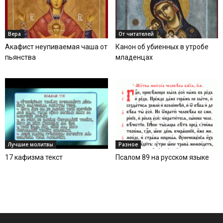
Вера
От читателей
Акафист неупиваемая чаша от
Канон об убиенных в утробе
пьянства
младенцах
Лучшие молитвы
Разное
17 кафизма текст
Псалом 89 на русском языке