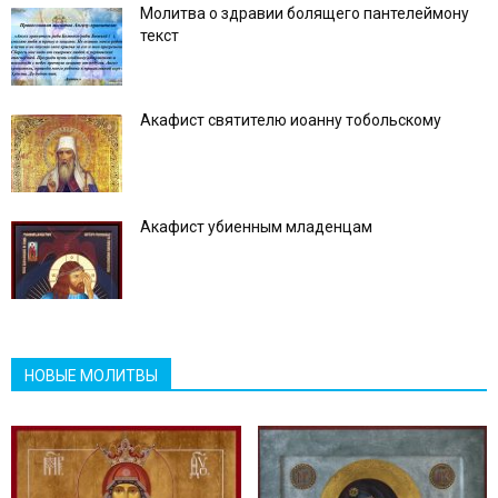
Молитва о здравии болящего пантелеймону
текст
Акафист святителю иоанну тобольскому
Акафист убиенным младенцам
НОВЫЕ МОЛИТВЫ