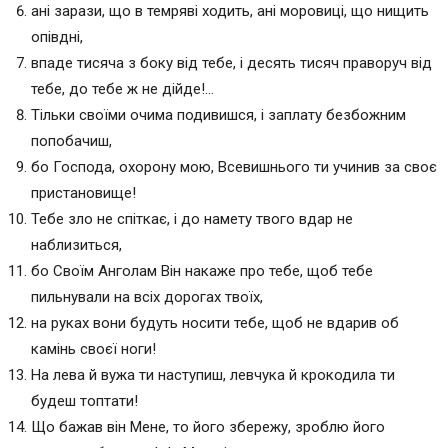
ані зарази, що в темряві ходить, ані моровиці, що нищить
опівдні,
впаде тисяча з боку від тебе, і десять тисяч праворуч від
тебе, до тебе ж не дійде!…
Тільки своїми очима подивишся, і заплату безбожним
попобачиш,
бо Господа, охорону мою, Всевишнього ти учинив за своє
пристановище!
Тебе зло не спіткає, і до намету твого вдар не
наблизиться,
бо Своїм Анголам Він накаже про тебе, щоб тебе
пильнували на всіх дорогах твоїх,
на руках вони будуть носити тебе, щоб не вдарив об
камінь своєї ноги!
На лева й вужа ти наступиш, левчука й крокодила ти
будеш топтати!
Що бажав він Мене, то його збережу, зроблю його