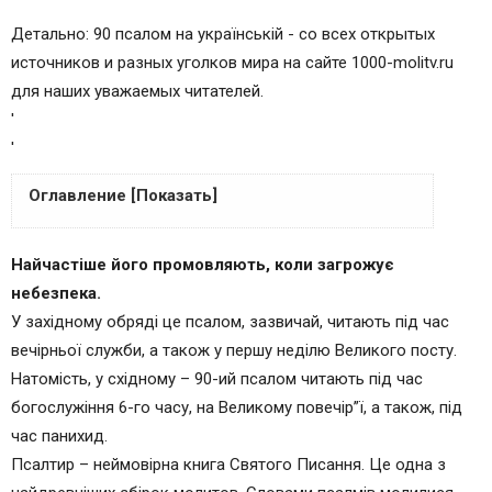
Детально: 90 псалом на українській - со всех открытых
источников и разных уголков мира на сайте 1000-molitv.ru
для наших уважаемых читателей.
'
'
Оглавление [Показать]
Хто живе під охороною Всевишнього,під
Найчастіше його промовляють, коли загрожує
покровом Бога небесного оселиться.
небезпека.
Скаже він Господеві:”Ти- заступник мій і
У західному обряді це псалом, зазвичай, читають під час
пристановище моє,Бог мій,покладатиму надію
вечірньої служби, а також у першу неділю Великого посту.
на нього!”
Натомість, у східному – 90-ий псалом читають під час
Бо він визволить тебе від сіті ловецької і від
богослужіння 6-го часу, на Великому повечір”ї, а також, під
слова напасливого.
час панихид.
плечима своїми заступить тебе,і під крилами
Псалтир – неймовірна книга Святого Писання. Це одна з
його перебуватимеш у надії.Бронею оточить