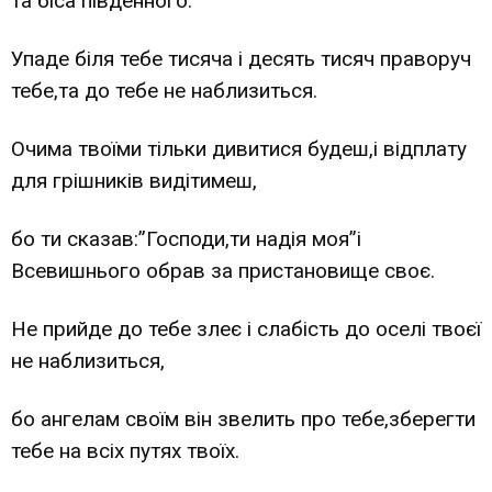
та біса південного.
Упаде біля тебе тисяча і десять тисяч праворуч
тебе,та до тебе не наблизиться.
Очима твоїми тільки дивитися будеш,і відплату
для грішників видітимеш,
бо ти сказав:”Господи,ти надія моя”і
Всевишнього обрав за пристановище своє.
Не прийде до тебе злеє і слабість до оселі твоєї
не наблизиться,
бо ангелам своїм він звелить про тебе,зберегти
тебе на всіх путях твоїх.