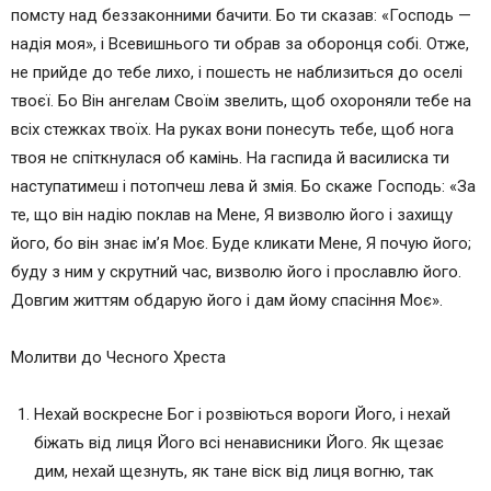
помсту над беззаконними бачити. Бо ти сказав: «Господь —
надія моя», і Всевишнього ти обрав за оборонця собі. Отже,
не прийде до тебе лихо, і пошесть не наблизиться до оселі
твоєї. Бо Він ангелам Своїм звелить, щоб охороняли тебе на
всіх стежках твоїх. На руках вони понесуть тебе, щоб нога
твоя не спіткнулася об камінь. На гаспида й василиска ти
наступатимеш і потопчеш лева й змія. Бо скаже Господь: «За
те, що він надію поклав на Мене, Я визволю його і захищу
його, бо він знає ім’я Моє. Буде кликати Мене, Я почую його;
буду з ним у скрутний час, визволю його і прославлю його.
Довгим життям обдарую його і дам йому спасіння Моє».
Молитви до Чесного Хреста
Нехай воскресне Бог і розвіються вороги Його, і нехай
біжать від лиця Його всі ненависники Його. Як щезає
дим, нехай щезнуть, як тане віск від лиця вогню, так