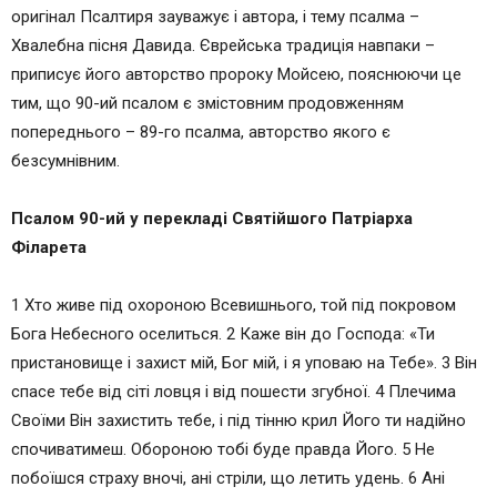
оригінал Псалтиря зауважує і автора, і тему псалма –
Хвалебна пісня Давида. Єврейська традиція навпаки –
приписує його авторство пророку Мойсею, пояснюючи це
тим, що 90-ий псалом є змістовним продовженням
попереднього – 89-го псалма, авторство якого є
безсумнівним.
Псалом 90-ий у перекладі Святійшого Патріарха
Філарета
1 Хто живе під охороною Всевишнього, той під покровом
Бога Небесного оселиться. 2 Каже він до Господа: «Ти
пристановище і захист мій, Бог мій, і я уповаю на Тебе». 3 Він
спасе тебе від сіті ловця і від пошести згубної. 4 Плечима
Своїми Він захистить тебе, і під тінню крил Його ти надійно
спочиватимеш. Обороною тобі буде правда Його. 5 Не
побоїшся страху вночі, ані стріли, що летить удень. 6 Ані