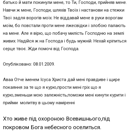
батько й мати покинули мене, то Ти, Господи, прийняв мене.
Навчи ж мене, Господи, шляхів Твоїх і настанови на стежки
Твої задля ворогів моїх. Не віддавай мене в руки ворогам
моїм, бо повстали проти мене лжесвідки і злобою палають
на мене. Але я вірю, що побачу милість Господню на землі
живих. Надійся ж на Господа і будь мужній. Нехай кріпиться
серце твоє. Жди помочі від Господа.
Опубліковано: 08.01.2009.
Аваа Отче іменем Ісуса Христа дай мені правдиве і щире
покаяння за те що я курю,прости мені гріх що я
курю,зменьши мою залежність,поможи мені кинути курити і
прийми молитву в цьому наміренні
Хто живе під охороною Всевишнього,під
покровом Бога небесного оселиться.