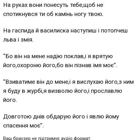
На руках вони понесуть тебе,щоб не
спотикнувся ти об камінь ногу твою.
На гаспида й василиска наступиш і потопчеш
льва і змія.
“Бо він на мене надію поклав,і я врятую
його,охороню його,бо він пізнав імя моє”.
“Взиватиме він до мене,і я вислухаю його,з ним
я буду в журбі,я визволю його,і прославлю
його.
Довготою днів обдарую його і явлю йому
спасення моє”.
Ваш браузер не підтримує аудіо формат.