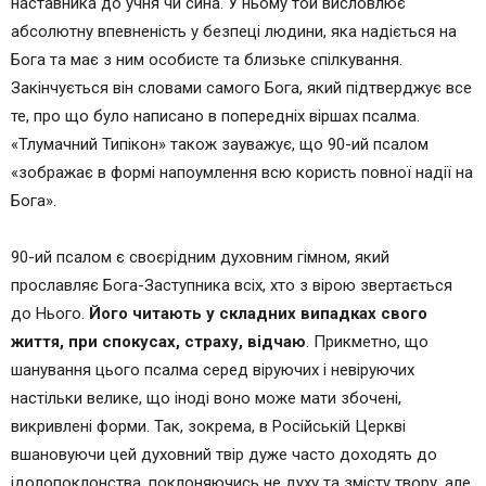
наставника до учня чи сина. У ньому той висловлює
абсолютну впевненість у безпеці людини, яка надіється на
Бога та має з ним особисте та близьке спілкування.
Закінчується він словами самого Бога, який підтверджує все
те, про що було написано в попередніх віршах псалма.
«Тлумачний Типікон» також зауважує, що 90-ий псалом
«зображає в формі напоумлення всю користь повної надії на
Бога».
90-ий псалом є своєрідним духовним гімном, який
прославляє Бога-Заступника всіх, хто з вірою звертається
до Нього.
Його читають у складних випадках свого
життя, при спокусах, страху, відчаю
. Прикметно, що
шанування цього псалма серед віруючих і невіруючих
настільки велике, що іноді воно може мати збочені,
викривлені форми. Так, зокрема, в Російській Церкві
вшановуючи цей духовний твір дуже часто доходять до
ідолопоклонства, поклоняючись не духу та змісту твору, але