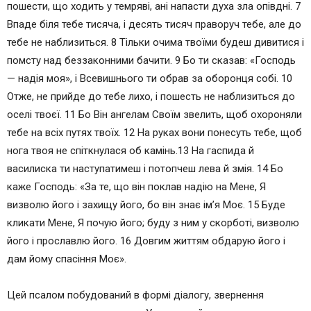
пошести, що ходить у темряві, ані напасти духа зла опівдні. 7
Впаде біля тебе тисяча, і десять тисяч праворуч тебе, але до
тебе не наблизиться. 8 Тільки очима твоїми будеш дивитися і
помсту над беззаконними бачити. 9 Бо ти сказав: «Господь
— надія моя», і Всевишнього ти обрав за оборонця собі. 10
Отже, не прийде до тебе лихо, і пошесть не наблизиться до
оселі твоєї. 11 Бо Він ангелам Своїм звелить, щоб охороняли
тебе на всіх путях твоїх. 12 На руках вони понесуть тебе, щоб
нога твоя не спіткнулася об камінь.13 На гаспида й
василиска ти наступатимеш і потопчеш лева й змія. 14 Бо
каже Господь: «За те, що він поклав надію на Мене, Я
визволю його і захищу його, бо він знає ім’я Моє. 15 Буде
кликати Мене, Я почую його; буду з ним у скорботі, визволю
його і прославлю його. 16 Довгим життям обдарую його і
дам йому спасіння Моє».
Цей псалом побудований в формі діалогу, звернення