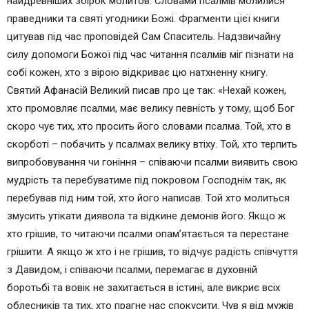
найдревніших збірок молитов. Словами псалмів молилися
тебе істина його.
праведники та святі угодники Божі. Фрагменти цієї книги
Не убоїшся страху нічного,ані стріли,що летить
цитував під час проповідей Сам Спаситель. Надзвичайну
удень,
силу допомоги Божої під час читання псалмів міг пізнати на
ані випадку,що приходить у темряві,ані напасти
собі кожен, хто з вірою відкриває цю натхненну книгу.
та біса південного.
Святий Афанасій Великий писав про це так: «Нехай кожен,
Упаде біля тебе тисяча і десять тисяч праворуч
хто промовляє псалми, має велику певність у тому, щоб Бог
тебе,та до тебе не наблизиться.
скоро чує тих, хто просить його словами псалма. Той, хто в
Очима твоїми тільки дивитися будеш,і відплату
скорботі – побачить у псалмах велику втіху. Той, хто терпить
для грішників видітимеш,
випробовування чи гоніння – співаючи псалми виявить свою
бо ти сказав:”Господи,ти надія моя”і
мудрість та перебуватиме під покровом Господнім так, як
Всевишнього обрав за пристановище своє.
перебував під ним той, хто його написав. Той хто молиться
Не прийде до тебе злеє і слабість до оселі
змусить утікати диявола та відкине демонів його. Якщо ж
твоєї не наблизиться,
хто грішив, то читаючи псалми опам’ятається та перестане
бо ангелам своїм він звелить про тебе,зберегти
грішити. А якщо ж хто і не грішив, то відчує радість співчуття
тебе на всіх путях твоїх.
з Давидом, і співаючи псалми, перемагає в духовній
На руках вони понесуть тебе,щоб не
боротьбі та вовік не захитається в істині, але викриє всіх
спотикнувся ти об камінь ногу твою.
облесників та тих, хто прагне нас спокусити. Чув я від мужів