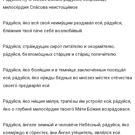
милосе́рдия Спа́сова неистощи́мое.
Ра́дуйся, я́ко вся́ своя́ неиму́щим раздава́л еси́; ра́дуйся,
бли́жния твоя́ па́че себе́ возлюби́вый.
Ра́дуйся, стра́ждущих сиро́т пита́телю и окорми́телю;
ра́дуйся, безпомо́щных ста́рцев и ста́риц попечи́телю.
Ра́дуйся, я́ко боля́щия и в темни́це заключе́нныя посеща́л
еси́; ра́дуйся, я́ко ну́жды бе́дных во мно́зех ме́стех оте́чества
своего́ предваря́л еси́.
Ра́дуйся, я́ко ни́щия ми́луя, трапе́зы и́м устроя́л еси́; ра́дуйся,
я́ко о глубине́ милосе́рдия твоего́ Ма́ти Бо́жия возра́довася.
Ра́дуйся, а́нгеле земны́й и челове́че Небе́сный; ра́дуйся, я́ко
коему́ждо в го́рестех, а́ки А́нгел уте́шитель, явля́лся еси́.