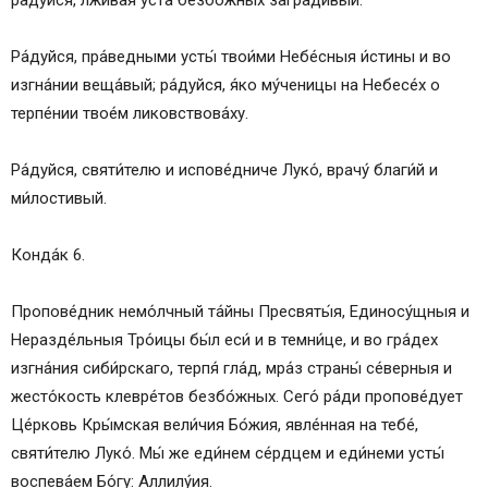
ра́дуйся, лжи́вая уста́ безбо́жных загради́вый.
Ра́дуйся, пра́ведными усты́ твои́ми Небе́сныя и́стины и во
изгна́нии веща́вый; ра́дуйся, я́ко му́ченицы на Небесе́х о
терпе́нии твое́м ликовствова́ху.
Ра́дуйся, святи́телю и испове́дниче Луко́, врачу́ благи́й и
ми́лостивый.
Конда́к 6.
Пропове́дник немо́лчный та́йны Пресвяты́я, Единосу́щныя и
Неразде́льныя Тро́ицы бы́л еси́ и в темни́це, и во гра́дех
изгна́ния сиби́рскаго, терпя́ гла́д, мра́з страны́ се́верныя и
жесто́кость клевре́тов безбо́жных. Сего́ ра́ди пропове́дует
Це́рковь Кры́мская вели́чия Бо́жия, явле́нная на тебе́,
святи́телю Луко́. Мы́ же еди́нем се́рдцем и еди́неми усты́
воспева́ем Бо́гу: Аллилу́ия.