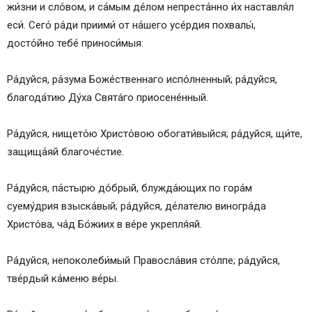
жи́зни и сло́вом, и са́мым де́лом непреста́нно и́х наставля́л
еси́. Сего́ ра́ди приими́ от на́шего усе́рдия похвалы́,
досто́йно тебе́ приноси́мыя:
Ра́дуйся, ра́зума Боже́ственнаго испо́лненный; ра́дуйся,
благода́тию Ду́ха Свята́го приосене́нный.
Ра́дуйся, нището́ю Христо́вою обогати́выйся; ра́дуйся, щи́те,
защища́яй благоче́стие.
Ра́дуйся, па́стырю до́брый, блужда́ющих по гора́м
суему́дрия взыска́вый; ра́дуйся, де́лателю виногра́да
Христо́ва, ча́д Бо́жиих в ве́ре укрепля́яй.
Ра́дуйся, непоколеби́мый Правосла́вия сто́лпе; ра́дуйся,
тве́рдый ка́меню ве́ры.