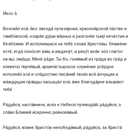
И́кос 6.
Возсия́л еси́, я́ко звезда́ лучеза́рная, красноя́рской па́стве и
тамбо́вской, озаря́я ду́ши ве́рных и разгоня́я тьму́ нече́стия и
безбо́жия. И испо́лнишася на тебе́ слова́ Христо́вы: блаже́ни
есте́, егда́ поно́сят ва́м, и иждену́т, и реку́т вся́к зо́л глаго́л
на вы́, лжу́ще, Мене́ ра́ди. Ты́ бо, гони́мый из гра́да во гра́д и
клеветы́ терпе́вый, архипа́стырское служе́ние усе́рдне
исполня́л еси́ и сла́достию писа́ний твои́х вся́ а́лчущия и
жа́ждущия пра́вды насыща́л еси́, и́же благода́рне взыва́ют
тебе́:
Ра́дуйся, наста́вниче, все́х к Небеси́ путеводя́й; ра́дуйся, о
сла́ве Бо́жией и́скренно ревнова́вый.
Ра́дуйся, во́ине Христо́в непобеди́мый; ра́дуйся, за Христа́