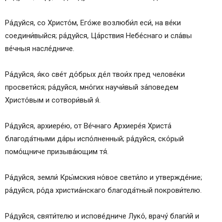
Ра́дуйся, со Христо́м, Его́же возлюби́л еси́, на ве́ки
соедини́выйся; ра́дуйся, Ца́рствия Небе́снаго и сла́вы
ве́чныя насле́дниче.
Ра́дуйся, я́ко све́т до́брых де́л твои́х пред челове́ки
просвети́ся; ра́дуйся, мно́гих научи́вый за́поведем
Христо́вым и сотвори́вый я́.
Ра́дуйся, архиере́ю, от Ве́чнаго Архиере́я Христа́
благода́тными да́ры испо́лненный; ра́дуйся, ско́рый
помо́щниче призыва́ющим тя́.
Ра́дуйся, земли́ Кры́мския но́вое свети́ло и утвержде́ние;
ра́дуйся, ро́да христиа́нскаго благода́тный покрови́телю.
Ра́дуйся, святи́телю и испове́дниче Луко́, врачу́ благи́й и