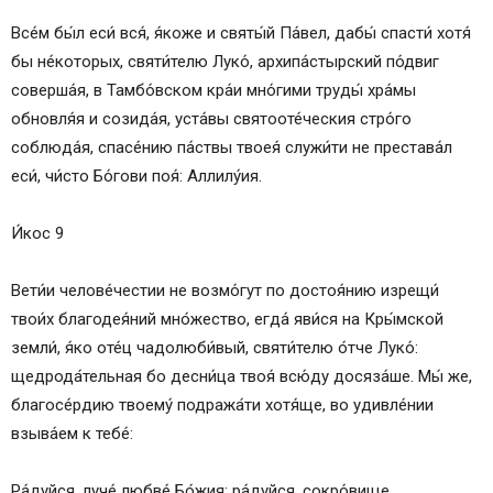
Все́м бы́л еси́ вся́, я́коже и святы́й Па́вел, дабы́ спасти́ хотя́
бы не́которых, святи́телю Луко́, архипа́стырский по́двиг
соверша́я, в Тамбо́вском кра́и мно́гими труды́ хра́мы
обновля́я и созида́я, уста́вы святооте́ческия стро́го
соблюда́я, спасе́нию па́ствы твоея́ служи́ти не престава́л
еси́, чи́сто Бо́гови поя́: Аллилу́ия.
И́кос 9
Вети́и челове́честии не возмо́гут по достоя́нию изрещи́
твои́х благодея́ний мно́жество, егда́ яви́ся на Кры́мской
земли́, я́ко оте́ц чадолюби́вый, святи́телю о́тче Луко́:
щедрода́тельная бо десни́ца твоя́ всю́ду досяза́ше. Мы́ же,
благосе́рдию твоему́ подража́ти хотя́ще, во удивле́нии
взыва́ем к тебе́:
Ра́дуйся, луче́ любве́ Бо́жия; ра́дуйся, сокро́вище