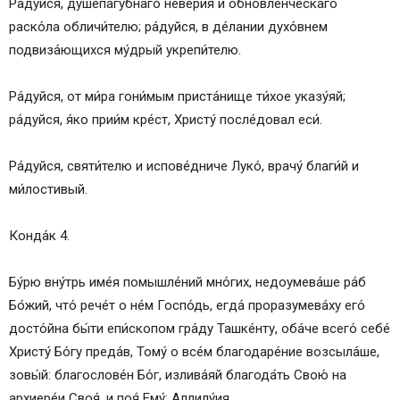
Ра́дуйся, душепа́губнаго неве́рия и обновле́нческаго
раско́ла обличи́телю; ра́дуйся, в де́лании духо́внем
подвиза́ющихся му́дрый укрепи́телю.
Ра́дуйся, от ми́ра гони́мым приста́нище ти́хое указу́яй;
ра́дуйся, я́ко прии́м кре́ст, Христу́ после́довал еси́.
Ра́дуйся, святи́телю и испове́дниче Луко́, врачу́ благи́й и
ми́лостивый.
Конда́к 4.
Бу́рю вну́трь име́я помышле́ний мно́гих, недоумева́ше ра́б
Бо́жий, что́ рече́т о не́м Госпо́дь, егда́ проразумева́ху его́
досто́йна бы́ти епи́скопом гра́ду Ташке́нту, оба́че всего́ себе́
Христу́ Бо́гу преда́в, Тому́ о все́м благодаре́ние возсыла́ше,
зовы́й: благослове́н Бо́г, излива́яй благода́ть Свою́ на
архиере́и Своя́, и поя́ Ему́: Аллилу́ия.