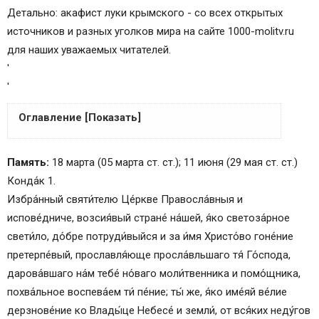
Детально: акафист луки крымского - со всех открытых
источников и разных уголков мира на сайте 1000-molitv.ru
для наших уважаемых читателей.
'
'
Оглавление [Показать]
Акафист святителю Луке Войно-Ясенецкому
Память:
18 марта (05 марта ст. ст.); 11 июня (29 мая ст. ст.)
Кондак 1
Конда́к 1.
Икос 1
Избра́нный святи́телю Це́ркве Правосла́вныя и
Кондак 2
испове́дниче, возсия́вый стране́ на́шей, я́ко светоза́рное
Икос 2
свети́ло, до́бре потруди́выйся и за и́мя Христо́во гоне́ние
Кондак 3
претерпе́вый, прославля́юще просла́вльшаго тя́ Го́спода,
Икос 3
дарова́вшаго на́м тебе́ но́ваго моли́твенника и помо́щника,
Кондак 4
похва́льное воспева́ем ти́ пе́ние; ты́ же, я́ко име́яй ве́лие
Икос 4
дерзнове́ние ко Влады́це Небесе́ и земли́, от вся́ких неду́гов