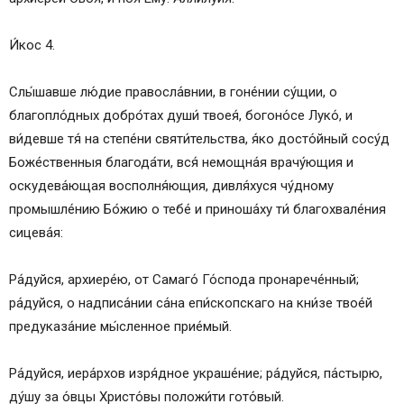
И́кос 4.
Слы́шавше лю́дие правосла́внии, в гоне́нии су́щии, о
благопло́дных добро́тах души́ твоея́, богоно́се Луко́, и
ви́девше тя́ на степе́ни святи́тельства, я́ко досто́йный сосу́д
Боже́ственныя благода́ти, вся́ немощна́я врачу́ющия и
оскудева́ющая восполня́ющия, дивля́хуся чу́дному
промышле́нию Бо́жию о тебе́ и приноша́ху ти́ благохвале́ния
сицева́я:
Ра́дуйся, архиере́ю, от Самаго́ Го́спода пронарече́нный;
ра́дуйся, о надписа́нии са́на епи́скопскаго на кни́зе твое́й
предуказа́ние мы́сленное прие́мый.
Ра́дуйся, иера́рхов изря́дное украше́ние; ра́дуйся, па́стырю,
ду́шу за о́вцы Христо́вы положи́ти гото́вый.