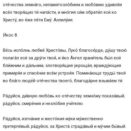
оте́чества земна́го, непамятозло́бием и любо́вию удивля́я
все́х творя́щих ти́ напа́сти, и мно́гия си́м обрати́л еси́ ко
Христу́, во е́же пе́ти Ему́: Аллилу́ия.
И́кос 8.
Ве́сь испо́лнь любве́ Христо́вы, Луко́ благосе́рде, ду́шу твою́
полага́л еси́ за дру́ги твоя́, и я́ко А́нгел храни́тель бы́л еси́
бли́жним и да́льним, злотворя́щия укроща́я, вражду́ющия
примиря́я и спасе́ние все́м устроя́я. Помина́юще труды́ твоя́
во бла́го люде́й оте́чества твоего́, благода́рне взыва́ем ти́:
Ра́дуйся, ди́вную любо́вь ко оте́честву земно́му показа́вый;
ра́дуйся, смире́ния и незло́бия учи́телю.
Ра́дуйся, изгна́ние и жесто́кия му́ки му́жественно
претерпе́вый; ра́дуйся, за Христа́ страда́вый и му́чим бы́вый.