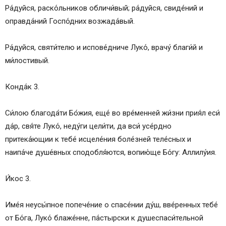
Ра́дуйся, раско́льников обличи́вый; ра́дуйся, свиде́ний и
оправда́ний Госпо́дних возжада́вый.
Ра́дуйся, святи́телю и испове́дниче Луко́, врачу́ благи́й и
ми́лостивый.
Конда́к 3.
Си́лою благода́ти Бо́жия, еще́ во вре́менней жи́зни прия́л еси́
да́р, свя́те Луко́, неду́ги цели́ти, да вси́ усе́рдно
притека́ющии к тебе́ исцеле́ния боле́зней теле́сных и
наипа́че душе́вных сподобля́ются, вопию́ще Бо́гу: Аллилу́ия.
И́кос 3.
Име́я неусы́пное попече́ние о спасе́нии ду́ш, вве́ренных тебе́
от Бо́га, Луко́ блаже́нне, па́стырски к душеспаси́тельной