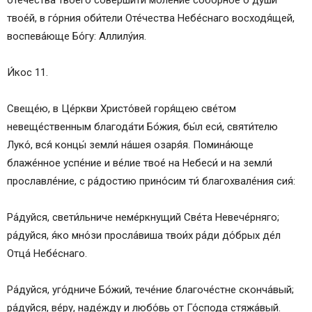
оте́чества твоего́ соверши́ти моле́ние собо́рное о души́
твое́й, в го́рния оби́тели Оте́чества Небе́снаго восходя́щей,
воспева́юще Бо́гу: Аллилу́ия.
И́кос 11.
Свеще́ю, в Це́ркви Христо́вей горя́щею све́том
невеще́ственным благода́ти Бо́жия, бы́л еси́, святи́телю
Луко́, вся́ концы́ земли́ на́шея озаря́я. Помина́юще
блаже́нное успе́ние и ве́лие твое́ на Небеси́ и на земли́
прославле́ние, с ра́достию прино́сим ти́ благохвале́ния сия́:
Ра́дуйся, свети́льниче неме́ркнущий Све́та Невече́рняго;
ра́дуйся, я́ко мно́зи просла́виша твои́х ра́ди до́брых де́л
Отца́ Небе́снаго.
Ра́дуйся, уго́дниче Бо́жий, тече́ние благоче́стне сконча́вый;
ра́дуйся, ве́ру, наде́жду и любо́вь от Го́спода стяжа́вый.