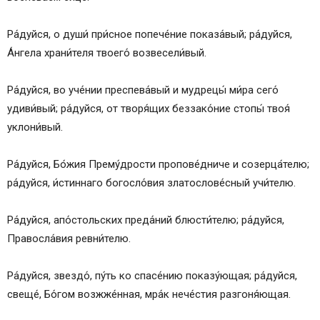
Ра́дуйся, о души́ при́сное попече́ние показа́вый; ра́дуйся,
А́нгела храни́теля твоего́ возвесели́вый.
Ра́дуйся, во уче́нии преспева́вый и мудрецы́ ми́ра сего́
удиви́вый; ра́дуйся, от творя́щих беззако́ние стопы́ твоя́
уклони́вый.
Ра́дуйся, Бо́жия Прему́дрости пропове́дниче и созерца́телю;
ра́дуйся, и́стиннаго богосло́вия златослове́сный учи́телю.
Ра́дуйся, апо́стольских преда́ний блюсти́телю; ра́дуйся,
Правосла́вия ревни́телю.
Ра́дуйся, звездо́, пу́ть ко спасе́нию показу́ющая; ра́дуйся,
свеще́, Бо́гом возжже́нная, мра́к нече́стия разгоня́ющая.