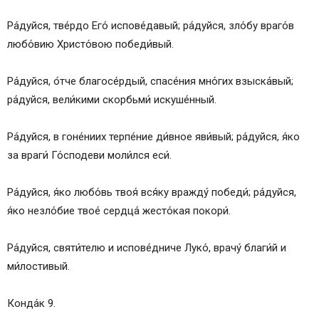
Ра́дуйся, тве́рдо Его́ испове́давый; ра́дуйся, зло́бу враго́в
любо́вию Христо́вою победи́вый.
Ра́дуйся, о́тче благосе́рдый, спасе́ния мно́гих взыска́вый;
ра́дуйся, вели́кими скорбьми́ искуше́нный.
Ра́дуйся, в гоне́ниих терпе́ние ди́вное яви́вый; ра́дуйся, я́ко
за враги́ Го́сподеви моли́лся еси́.
Ра́дуйся, я́ко любо́вь твоя́ вся́ку вражду́ победи́; ра́дуйся,
я́ко незло́бие твое́ сердца́ жесто́кая покори́.
Ра́дуйся, святи́телю и испове́дниче Луко́, врачу́ благи́й и
ми́лостивый.
Конда́к 9.