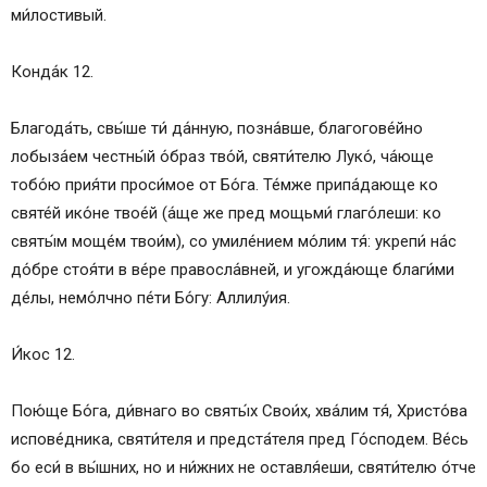
ми́лостивый.
Конда́к 12.
Благода́ть, свы́ше ти́ да́нную, позна́вше, благогове́йно
лобыза́ем честны́й о́браз тво́й, святи́телю Луко́, ча́юще
тобо́ю прия́ти проси́мое от Бо́га. Те́мже припа́дающе ко
святе́й ико́не твое́й (а́ще же пред мощьми́ глаго́леши: ко
святы́м моще́м твои́м), со умиле́нием мо́лим тя́: укрепи́ на́с
до́бре стоя́ти в ве́ре правосла́вней, и угожда́юще благи́ми
де́лы, немо́лчно пе́ти Бо́гу: Аллилу́ия.
И́кос 12.
Пою́ще Бо́га, ди́внаго во святы́х Свои́х, хва́лим тя́, Христо́ва
испове́дника, святи́теля и предста́теля пред Го́сподем. Ве́сь
бо еси́ в вы́шних, но и ни́жних не оставля́еши, святи́телю о́тче