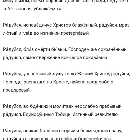
ми́ру бы́хом, все́м попра́ние досе́ле. Сего́ ра́ди, ве́дуще о
тебе́ такова́я, ублажа́ем тя́:
Ра́дуйся, испове́дниче Христо́в блаже́нный; ра́дуйся, мра́з
лю́тый и гла́д во изгна́нии претерпе́вый.
Ра́дуйся, бли́з сме́рти бы́вый, Го́сподем же сохране́нный;
ра́дуйся, самоотверже́ние всеце́лое показа́вый.
Ра́дуйся, уневе́стивый ду́шу твою́ Жениху́ Христу́; ра́дуйся,
Го́спода, распя́таго на Кресте́, при́сно пред собо́ю
предзре́вый.
Ра́дуйся, во бде́ниих и моли́твах неосла́бно пребы́вый;
ра́дуйся, Единосу́щныя Тро́ицы и́стинный ревни́телю.
Ра́дуйся, вся́кия боле́зни ско́рый и безме́здный врачу́;
ра́дуйся, от неисце́льных гно́йных боле́зней и ра́н