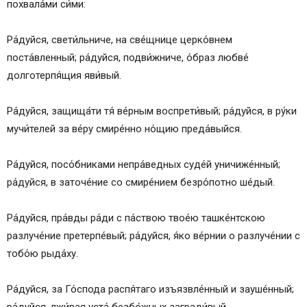
похвала́ми си́ми:
Ра́дуйся, свети́льниче, на све́щнице церко́внем
поста́вленный; ра́дуйся, подви́жниче, о́браз любве́
долготерпя́щия яви́вый.
Ра́дуйся, защища́ти тя́ ве́рным воспрети́вый; ра́дуйся, в ру́ки
мучи́телей за ве́ру смире́нно но́щию преда́выйся.
Ра́дуйся, посо́бниками непра́ведных суде́й уничиже́нный;
ра́дуйся, в заточе́ние со смире́нием безро́потно ше́дый.
Ра́дуйся, пра́вды ра́ди с па́ствою твое́ю ташке́нтскою
разлуче́ние претерпе́вый; ра́дуйся, я́ко ве́рнии о разлуче́нии с
тобо́ю рыда́ху.
Ра́дуйся, за Го́спода распя́таго изъязвле́нный и зауше́нный;