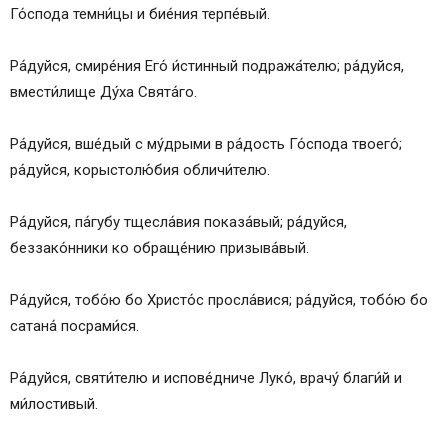
Го́спода темни́цы и бие́ния терпе́вый.
Ра́дуйся, смире́ния Его́ и́стинный подража́телю; ра́дуйся,
вмести́лище Ду́ха Свята́го.
Ра́дуйся, вше́дый с му́дрыми в ра́дость Го́спода твоего́;
ра́дуйся, корыстолю́бия обличи́телю.
Ра́дуйся, па́губу тщесла́вия показа́вый; ра́дуйся,
беззако́нники ко обраще́нию призыва́вый.
Ра́дуйся, тобо́ю бо Христо́с просла́вися; ра́дуйся, тобо́ю бо
сатана́ посрами́ся.
Ра́дуйся, святи́телю и испове́дниче Луко́, врачу́ благи́й и
ми́лостивый.