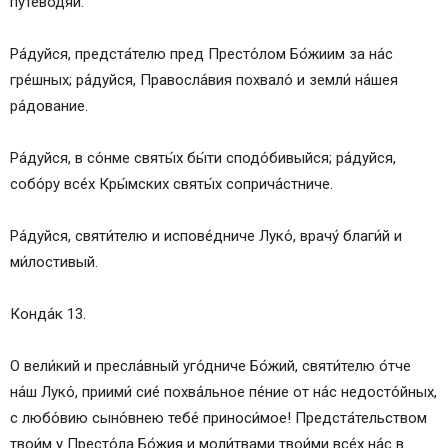
путеводя́й.
Ра́дуйся, предста́телю пред Престо́лом Бо́жиим за на́с
гре́шных; ра́дуйся, Правосла́вия похвало́ и земли́ на́шея
ра́дование.
Ра́дуйся, в со́нме святы́х бы́ти сподо́бивыйся; ра́дуйся,
собо́ру все́х Кры́мских святы́х соприча́стниче.
Ра́дуйся, святи́телю и испове́дниче Луко́, врачу́ благи́й и
ми́лостивый.
Конда́к 13.
О вели́кий и пресла́вный уго́дниче Бо́жий, святи́телю о́тче
на́ш Луко́, приими́ сие́ похва́льное пе́ние от на́с недосто́йных,
с любо́вию сыно́внею тебе́ приноси́мое! Предста́тельством
твои́м у Престо́ла Бо́жия и моли́твами твои́ми все́х на́с в