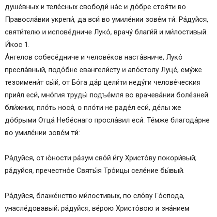
Кондак 5
душе́вных и теле́сных свободи́ на́с и до́бре стоя́ти во
Икос 5
Правосла́вии укрепи́, да вси́ во умиле́нии зове́м ти́: Ра́дуйся,
Кондак 6
святи́телю и испове́дниче Луко́, врачу́ благи́й и ми́лостивый.
Икос 6
И́кос 1.
Кондак 7
А́нгелов собесе́дниче и челове́ков наста́вниче, Луко́
Икос 7
пресла́вный, подо́бне евангели́сту и апо́столу Луце́, ему́же
Кондак 8
тезоимени́т сы́й, от Бо́га да́р цели́ти неду́ги челове́ческия
Икос 8
прия́л еси́, мно́гия труды́ подъе́мля во врачева́нии боле́зней
Кондак 9
бли́жних, пло́ть нося́, о пло́ти не раде́л еси́, де́лы же
Икос 9
до́брыми Отца́ Небе́снаго просла́вил еси́. Те́мже благода́рне
Кондак 10
во умиле́нии зове́м ти́:
Икос 10
Кондак 11
Ра́дуйся, от ю́ности ра́зум сво́й и́гу Христо́ву покори́вый;
Икос 11
ра́дуйся, пречестно́е Святы́я Тро́ицы селе́ние бы́вый.
Кондак 12
Икос 12
Ра́дуйся, блаже́нство ми́лостивых, по сло́ву Го́спода,
Кондак 13
унасле́довавый; ра́дуйся, ве́рою Христо́вою и зна́нием
Икос 1