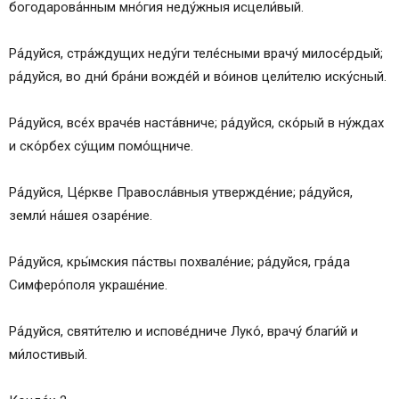
богодарова́нным мно́гия неду́жныя исцели́вый.
Кондак 1
Сохранить акафист в социальных сетях:
Ра́дуйся, стра́ждущих неду́ги теле́сными врачу́ милосе́рдый;
ра́дуйся, во дни́ бра́ни вожде́й и во́инов цели́телю иску́сный.
Ра́дуйся, все́х враче́в наста́вниче; ра́дуйся, ско́рый в ну́ждах
и ско́рбех су́щим помо́щниче.
Ра́дуйся, Це́ркве Правосла́вныя утвержде́ние; ра́дуйся,
земли́ на́шея озаре́ние.
Ра́дуйся, кры́мския па́ствы похвале́ние; ра́дуйся, гра́да
Симферо́поля украше́ние.
Ра́дуйся, святи́телю и испове́дниче Луко́, врачу́ благи́й и
ми́лостивый.