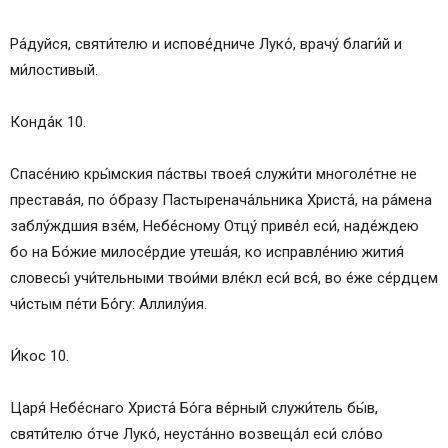
Ра́дуйся, святи́телю и испове́дниче Луко́, врачу́ благи́й и
ми́лостивый.
Конда́к 10.
Спасе́нию кры́мския па́ствы твоея́ служи́ти многоле́тне не
престава́я, по о́бразу Пастыренача́льника Христа́, на ра́мена
заблу́ждшия взе́м, Небе́сному Отцу́ приве́л еси́, наде́ждею
бо на Бо́жие милосе́рдие утеша́я, ко исправле́нию жития́
словесы́ учи́тельными твои́ми вле́кл еси́ вся́, во е́же се́рдцем
чи́стым пе́ти Бо́гу: Аллилу́ия.
И́кос 10.
Царя́ Небе́снаго Христа́ Бо́га ве́рный служи́тель бы́в,
святи́телю о́тче Луко́, неуста́нно возвеща́л еси́ сло́во