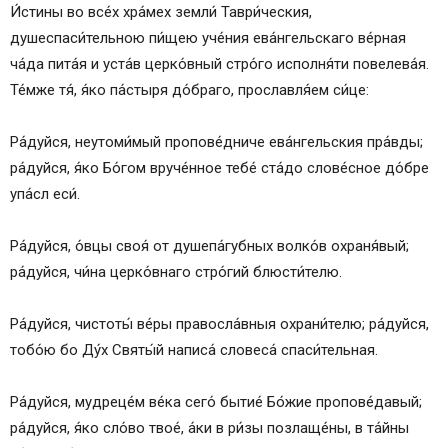
И́стины во все́х хра́мех земли́ Таври́ческия,
душеспаси́тельною пи́щею уче́ния ева́нгельскаго ве́рная
ча́да пита́я и уста́в церко́вный стро́го исполня́ти повелева́я.
Те́мже тя́, я́ко па́стыря до́браго, прославля́ем си́це:
Ра́дуйся, неутоми́мый пропове́дниче ева́нгельския пра́вды;
ра́дуйся, я́ко Бо́гом вруче́нное тебе́ ста́до слове́сное до́бре
упа́сл еси́.
Ра́дуйся, о́вцы своя́ от душепа́губных волко́в охраня́вый;
ра́дуйся, чи́на церко́внаго стро́гий блюсти́телю.
Ра́дуйся, чистоты́ ве́ры правосла́вныя охрани́телю; ра́дуйся,
тобо́ю бо Ду́х Святы́й написа́ словеса́ спаси́тельная.
Ра́дуйся, мудреце́м ве́ка сего́ бытие́ Бо́жие пропове́давый;
ра́дуйся, я́ко сло́во твое́, а́ки в ри́зы позлаще́ны, в та́йны