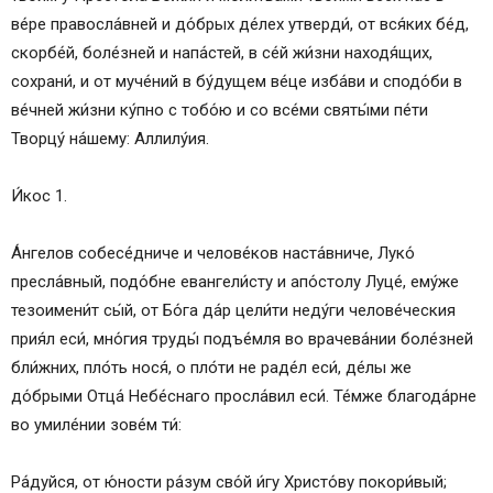
ве́ре правосла́вней и до́брых де́лех утверди́, от вся́ких бе́д,
скорбе́й, боле́зней и напа́стей, в се́й жи́зни находя́щих,
сохрани́, и от муче́ний в бу́дущем ве́це изба́ви и сподо́би в
ве́чней жи́зни ку́пно с тобо́ю и со все́ми святы́ми пе́ти
Творцу́ на́шему: Аллилу́ия.
И́кос 1.
А́нгелов собесе́дниче и челове́ков наста́вниче, Луко́
пресла́вный, подо́бне евангели́сту и апо́столу Луце́, ему́же
тезоимени́т сы́й, от Бо́га да́р цели́ти неду́ги челове́ческия
прия́л еси́, мно́гия труды́ подъе́мля во врачева́нии боле́зней
бли́жних, пло́ть нося́, о пло́ти не раде́л еси́, де́лы же
до́брыми Отца́ Небе́снаго просла́вил еси́. Те́мже благода́рне
во умиле́нии зове́м ти́:
Ра́дуйся, от ю́ности ра́зум сво́й и́гу Христо́ву покори́вый;