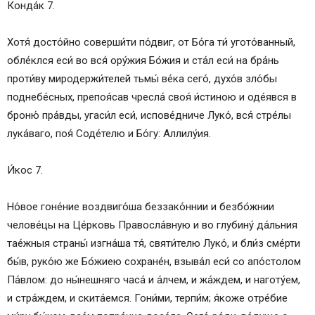
Конда́к 7.
Хотя́ досто́йно соверши́ти по́двиг, от Бо́га ти́ угото́ванный,
обле́клся еси́ во вся́ ору́жия Бо́жия и ста́л еси́ на бра́нь
проти́ву миродержи́телей тьмы́ ве́ка сего́, духо́в зло́бы
поднебе́сных, препоя́сав чресла́ своя́ и́стиною и оде́явся в
броню́ пра́вды, угаси́л еси́, испове́дниче Луко́, вся́ стре́лы
лука́ваго, поя́ Соде́телю и Бо́гу: Аллилу́ия.
И́кос 7.
Но́вое гоне́ние воздвиго́ша беззако́ннии и безбо́жнии
челове́цы на Це́рковь Правосла́вную и во глубину́ да́льния
тае́жныя страны́ изгна́ша тя́, святи́телю Луко́, и бли́з сме́рти
бы́в, руко́ю же Бо́жиею сохране́н, взыва́л еси́ со апо́столом
Па́влом: до ны́нешняго часа́ и а́лчем, и жа́ждем, и наготу́ем,
и стра́ждем, и скита́емся. Гони́ми, терпи́м; я́коже отре́бие