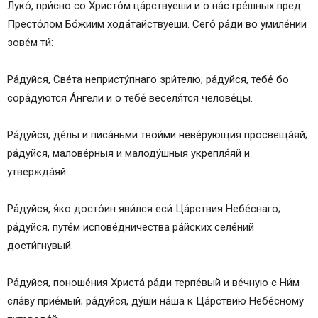
Луко́, при́сно со Христо́м ца́рствуеши и о на́с гре́шных пред
Престо́лом Бо́жиим хода́тайствуеши. Сего́ ра́ди во умиле́нии
зове́м ти́:
Ра́дуйся, Све́та непристу́пнаго зри́телю; ра́дуйся, тебе́ бо
сора́дуются А́нгели и о тебе́ веселя́тся челове́цы.
Ра́дуйся, де́лы и писа́ньми твои́ми неве́рующия просвеща́яй;
ра́дуйся, малове́рныя и малоду́шныя укрепля́яй и
утвержда́яй.
Ра́дуйся, я́ко досто́ин яви́лся еси́ Ца́рствия Небе́снаго;
ра́дуйся, путе́м испове́дничества ра́йских селе́ний
дости́гнувый.
Ра́дуйся, поноше́ния Христа́ ра́ди терпе́вый и ве́чную с Ни́м
сла́ву прие́мый; ра́дуйся, ду́ши на́ша к Ца́рствию Небе́сному