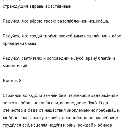
стра́ждущия здра́вы возста́вивый.
Ра́дуйся, я́ко ве́рою твое́ю разсла́бленнии исцеле́ша.
Ра́дуйся, я́ко труды́ твои́ми враче́бными исцеле́ннии к ве́ре
приведе́ни бы́ша.
Ра́дуйся, святи́телю и испове́дниче Луко́, врачу́ благи́й и
ми́лостивый.
Конда́к 8.
Стра́нник во юдо́ли земне́й бы́в, терпе́ния, воздержа́ния и
чистоты́ о́браз показа́л еси́, испове́дниче Луко́. Егда́
оте́чество в беде́ от наше́ствия иноплеме́нник пребыва́ше,
любо́вь ева́нгельскую явля́я, денноно́щно во враче́бнице
труди́лся еси́, исцеля́я неду́ги и ра́ны вожде́й и во́инов