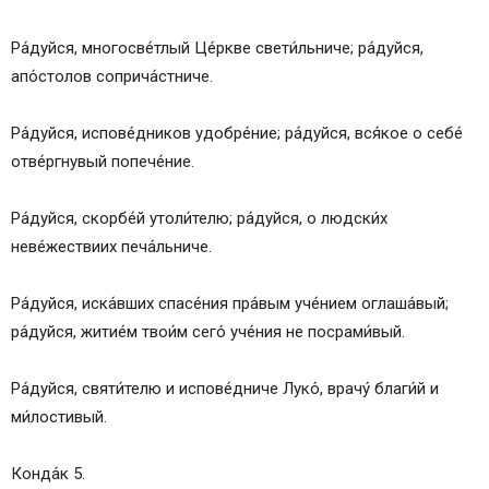
Ра́дуйся, многосве́тлый Це́ркве свети́льниче; ра́дуйся,
апо́столов соприча́стниче.
Ра́дуйся, испове́дников удобре́ние; ра́дуйся, вся́кое о себе́
отве́ргнувый попече́ние.
Ра́дуйся, скорбе́й утоли́телю; ра́дуйся, о людски́х
неве́жествиих печа́льниче.
Ра́дуйся, иска́вших спасе́ния пра́вым уче́нием оглаша́вый;
ра́дуйся, житие́м твои́м сего́ уче́ния не посрами́вый.
Ра́дуйся, святи́телю и испове́дниче Луко́, врачу́ благи́й и
ми́лостивый.
Конда́к 5.