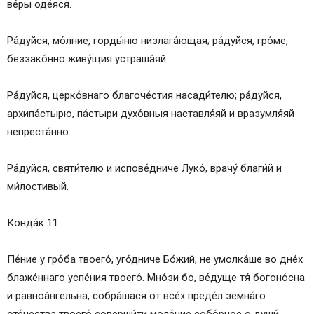
ве́ры оде́яся.
Ра́дуйся, мо́лние, горды́ню низлага́ющая; ра́дуйся, гро́ме,
беззако́нно живу́щия устраша́яй.
Ра́дуйся, церко́внаго благоче́стия насади́телю; ра́дуйся,
архипа́стырю, па́стыри духо́вныя наставля́яй и вразумля́яй
непреста́нно.
Ра́дуйся, святи́телю и испове́дниче Луко́, врачу́ благи́й и
ми́лостивый.
Конда́к 11.
Пе́ние у гро́ба твоего́, уго́дниче Бо́жий, не умолка́ше во дне́х
блаже́ннаго успе́ния твоего́. Мно́зи бо, ве́дуще тя́ богоно́сна
и равноа́нгельна, собра́шася от все́х преде́л земна́го