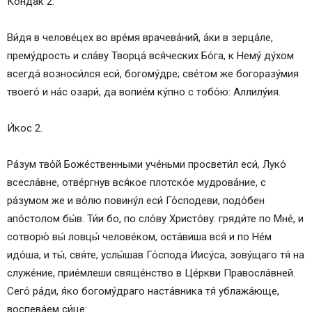
Конда́к 2.
Ви́дя в челове́цех во вре́мя врачева́ний, а́ки в зерца́ле,
прему́дрость и сла́ву Творца́ вся́ческих Бо́га, к Нему́ ду́хом
всегда́ возноси́лся еси́, богому́дре; све́том же богоразу́мия
твоего́ и на́с озари́, да вопие́м ку́пно с тобо́ю: Аллилу́ия.
И́кос 2.
Ра́зум тво́й Боже́ственными уче́ньми просвети́л еси́, Луко́
всесла́вне, отве́ргнув вся́кое плотско́е мудрова́ние, с
ра́зумом же и во́лю повину́л еси́ Го́сподеви, подо́бен
апо́столом бы́в. Ти́и бо, по сло́ву Христо́ву: гряди́те по Мне́, и
сотворю́ вы́ ловцы́ челове́ком, оста́виша вся́ и по Не́м
идо́ша, и ты́, свя́те, услы́шав Го́спода Иису́са, зову́щаго тя́ на
служе́ние, прие́млеши свяще́нство в Це́ркви Правосла́вней.
Сего́ ра́ди, я́ко богому́драго наста́вника тя́ ублажа́юще,
воспева́ем си́це: