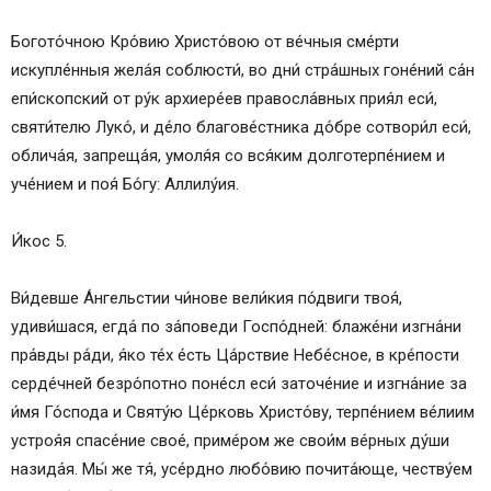
Богото́чною Кро́вию Христо́вою от ве́чныя сме́рти
искупле́нныя жела́я соблюсти́, во дни́ стра́шных гоне́ний са́н
епи́скопский от ру́к архиере́ев правосла́вных прия́л еси́,
святи́телю Луко́, и де́ло благове́стника до́бре сотвори́л еси́,
облича́я, запреща́я, умоля́я со вся́ким долготерпе́нием и
уче́нием и поя́ Бо́гу: Аллилу́ия.
И́кос 5.
Ви́девше А́нгельстии чи́нове вели́кия по́двиги твоя́,
удиви́шася, егда́ по за́поведи Госпо́дней: блаже́ни изгна́ни
пра́вды ра́ди, я́ко те́х е́сть Ца́рствие Небе́сное, в кре́пости
серде́чней безро́потно поне́сл еси́ заточе́ние и изгна́ние за
и́мя Го́спода и Святу́ю Це́рковь Христо́ву, терпе́нием ве́лиим
устроя́я спасе́ние свое́, приме́ром же свои́м ве́рных ду́ши
назида́я. Мы́ же тя́, усе́рдно любо́вию почита́юще, честву́ем