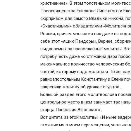
христианина». В этом толстеньком молитвос
Преосвященства Епископа Липецкого и Елец
сюрпризом для самого Владыки Никона, пот
«Счастливыми» обладателями «Молитвенног
России, причем многие из них даже не подо
себе этот «ящик Пандоры». Вернее, сборни
выдаваемых за православные молитвы. Вот
потребу: есть даже «о стяжании дара проз
максимальное количество человеческих бо
святой, которому надо молиться. То же сам
равноапостольным Константину и Елене поч
закрепили молитву об урожае огурцов…
Большой раздел этого молитвослова посвя
центральное место в нем занимает так наз
старца Пансофия Афонского.
Вот цитата из этой молитвы: «И ныне заде
стоящих мя о моем перемещении, увольнени