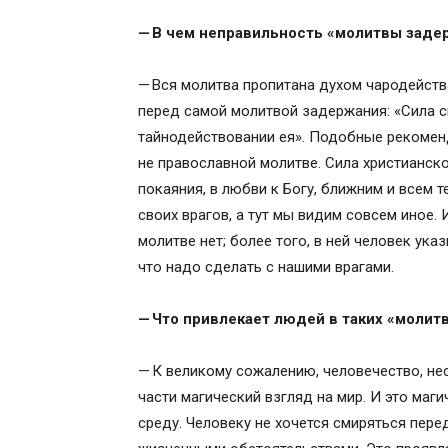
— В чем неправильность «молитвы заде
— Вся молитва пропитана духом чародейства
перед самой молитвой задержания: «Сила си
тайнодействовании ея». Подобные рекомен
не православной молитве. Сила христианско
покаяния, в любви к Богу, ближним и всем т
своих врагов, а тут мы видим совсем иное. 
молитве нет; более того, в ней человек ук
что надо сделать с нашими врагами.
— Что привлекает людей в таких «молитв
— К великому сожалению, человечество, нес
части магический взгляд на мир. И это ма
среду. Человеку не хочется смиряться перед