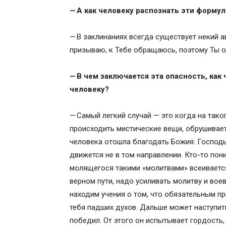
— А как человеку распознать эти формул
— В заклинаниях всегда существует некий а
призываю, к Тебе обращаюсь, поэтому Ты од
— В чем заключается эта опасность, как
человеку?
— Самый легкий случай — это когда на тако
происходить мистические вещи, обрушиваетс
человека отошла благодать Божия: Господь
движется не в том направлении. Кто-то пон
молящегося такими «молитвами» всеивается 
верном пути, надо усиливать молитву и вое
находим учения о том, что обязательным п
тебя падших духов. Дальше может наступить
победил. От этого он испытывает гордость,