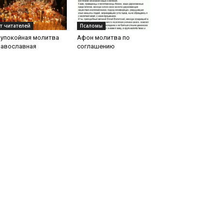
т читателей
Псаломы
аупокойная молитва
Афон молитва по
равославная
соглашению