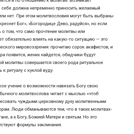
ется и по отношению к молитве. Возникает
по себе должна непременно приносить желаемый
ь или нет. При этом молитвословия могут быть выбраны
реснет Бог», «Богородице Дево, радуйся», но если
 о том, что само прочтение молитвы или
ет обязательно влиять на какую-то ситуацию — это
ческого мировоззрения: прочитаю сорок акафистов, и
ра появится, жених найдется, обидчики будут
кой молитвы совершается своего рода ритуальное
 к ритуалу с куклой вуду.
кое учение о возможности навязать Богу свою
обычного молитвослова читает с мыслью «чтоб
ересовать чуждыми церковному духу молитвенными
орам. Люди обманываются тем, что в таких молитвах-
не, а к Богу, Божией Матери и святым. Но это
тствуют формулы заклинания.