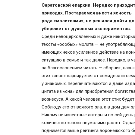
Саратовской епархии. Нередко приходит
приходах. Постараемся внести ясность —
рода «молитвами», не решился дойти до
убережет от духовных экспериментов.
Среди невоцерковленных и даже некоторы
тексты «особых» молитв — не употреб­ляющ
имеющих некое усиленное действие на кон
ситуацию в семье и так далее. Нередко, в 
за благословением читать — сборник, наз
этих «снов» варьируется от семидесяти се
у знакомых, перепечатываются и даже изда
цитата из «сна» для приобретения богатства
вознесуся. А какой человек этот стих будет
Соблюду его от всякого зла, а в дом дам з
Никому не известные авторы и по сей день
количество «снов» неумолимо растет. Однак
поднимется выше рейтинга воронежского б