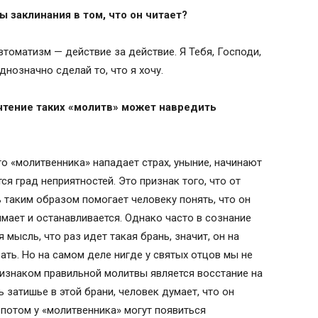
ы заклинания в том, что он читает?
втоматизм — действие за действие. Я Тебя, Господи,
нозначно сделай то, что я хочу.
 чтение таких «молитв» может навредить
го «молитвенника» нападает страх, уныние, начинают
я град неприятностей. Это признак того, что от
 таким образом помогает человеку понять, что он
имает и останавливается. Однако часто в сознание
мысль, что раз идет такая брань, значит, он на
вать. Но на самом деле нигде у святых отцов мы не
ризнаком правильной молитвы является восстание на
 затишье в этой брани, человек думает, что он
 потом у «молитвенника» могут появиться