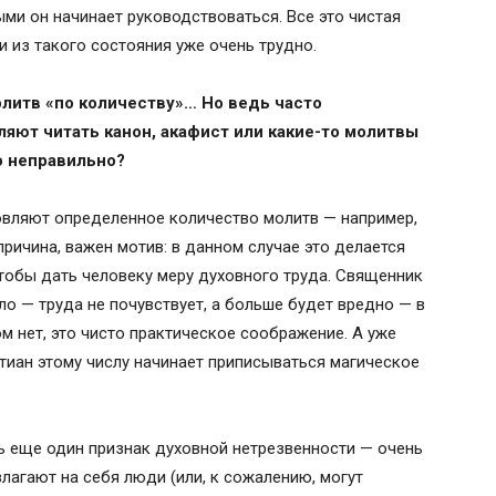
ми он начинает руководствоваться. Все это чистая
 из такого состояния уже очень трудно.
литв «по количеству»… Но ведь часто
ляют читать канон, акафист или какие-то молитвы
о неправильно?
овляют определенное количество молитв — например,
причина, важен мотив: в данном случае это делается
тобы дать человеку меру духовного труда. Священник
ло — труда не почувствует, а больше будет вредно — в
ом нет, это чисто практическое соображение. А уже
тиан этому числу начинает приписываться магическое
ть еще один признак духовной нетрезвенности — очень
лагают на себя люди (или, к сожалению, могут