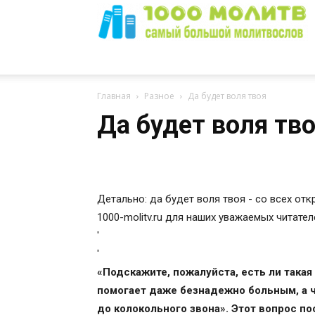
1000
Главная
Разное
Да будет воля твоя
Да будет воля тв
Молитв
Детально: да будет воля твоя - со всех от
1000-molitv.ru для наших уважаемых читател
'
'
«Подскажите, пожалуйста, есть ли такая
помогает даже безнадежно больным, а ч
до колокольного звона». Этот вопрос по