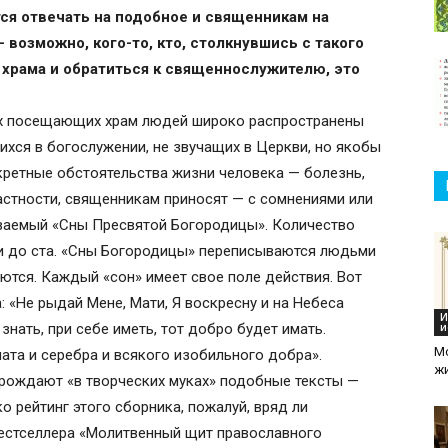
ся отвечать на подобное и священникам на
 возможно, кого-то, кто, столкнувшись с такого
 храма и обратиться к священнослужителю, это
х посещающих храм людей широко распространены
ихся в богослужении, не звучащих в Церкви, но якобы
кретные обстоятельства жизни человека — болезнь,
частности, священникам приносят — с сомнениями или
ываемый «Сны Пресвятой Богородицы». Количество
ми до ста. «Сны Богородицы» переписываются людьми
ются. Каждый «сон» имеет свое поле действия. Вот
: «Не рыдай Мене, Мати, Я воскресну и на Небеса
И
 знать, при себе иметь, тот добро будет имать.
и
М
лата и серебра и всякого изобильного добра».
ж
 рождают «в творческих муках» подобные тексты —
о рейтинг этого сборника, пожалуй, вряд ли
естселлера «Молитвенный щит православного