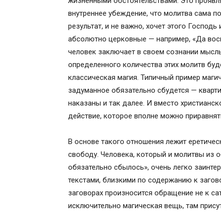
жизненными обстоятельствами. Это проявля
внутреннее убеждение, что молитва сама 
результат, и не важно, хочет этого Господ
абсолютно церковные — например, «Да воск
человек заключает в своем сознании мысль
определенного количества этих молитв буд
классическая магия. Типичный пример маги
задуманное обязательно сбудется — кварти
наказаны и так далее. И вместо хрис­тианс
действие, которое вполне можно приравнять
В основе такого отношения лежит еретичес
свободу. Человека, который и молитвы из 
обязательно сбылось», очень легко заинт
текстами, близкими по содержанию к загов
заговорах произносится обращение не к сата
исключительно магическая вещь, там прису