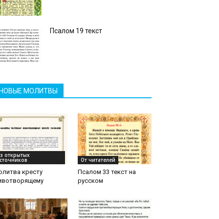
Псалом 19 текст
НОВЫЕ МОЛИТВЫ
з открытых
сточников
От читателей
олитва кресту
Псалом 33 текст на
ивотворящему
русском