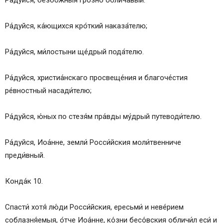
Ра́дуйся, безбо́жныя гро́зно облича́вый.
Ра́дуйся, ка́ющихся кро́ткий наказа́телю;
Ра́дуйся, ми́лостыни ще́дрый пода́телю.
Ра́дуйся, христиа́нскаго просвеще́ния и благоче́стия
ре́вностный насади́телю;
Ра́дуйся, ю́ных по стезя́м пра́вды му́дрый путеводи́телю.
Ра́дуйся, Иоа́нне, земли́ Росси́йския моли́твенниче
преди́вный.
Конда́к 10.
Спасти́ хотя́ лю́ди Росси́йския, ересьми́ и неве́рием
соблазня́емыя, о́тче Иоа́нне, ко́зни бесо́вския обличи́л еси́ и