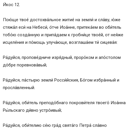
И́кос 12.
Пою́ще твое́ достохва́льное житие́ на земли́ и сла́ву, ю́же
стяжа́л еси́ на Небеси́, о́тче Иоа́нне, притека́ем во оби́тель
тобо́ю созда́нную и припа́даем к гробни́це твое́й, от нея́же
исцеле́ния и по́мощь улуча́юще, возглаша́ем ти́ сицева́я:
Ра́дуйся, пропове́дниче изря́дный, проро́ком и апо́столом
до́бре поревнова́вый;
Ра́дуйся, па́стырю земли́ Росси́йския, Бо́гом избра́нный и
просла́вленный.
Ра́дуйся, оби́тель преподо́бнаго покрови́теля твоего́ Иоа́нна
Ры́льскаго ди́вно устро́ивый;
Ра́дуйся, оби́телию се́ю гра́д свята́го Петра́ сла́вно