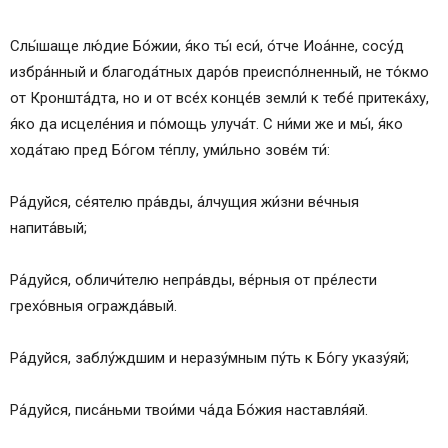
Слы́шаще лю́дие Бо́жии, я́ко ты́ еси́, о́тче Иоа́нне, сосу́д
избра́нный и благода́тных даро́в преиспо́лненный, не то́кмо
от Кроншта́дта, но и от все́х конце́в земли́ к тебе́ притека́ху,
я́ко да исцеле́ния и по́мощь улуча́т. С ни́ми же и мы́, я́ко
хода́таю пред Бо́гом те́плу, уми́льно зове́м ти́:
Ра́дуйся, се́ятелю пра́вды, а́лчущия жи́зни ве́чныя
напита́вый;
Ра́дуйся, обличи́телю непра́вды, ве́рныя от пре́лести
грехо́вныя огражда́вый.
Ра́дуйся, заблу́ждшим и неразу́мным пу́ть к Бо́гу указу́яй;
Ра́дуйся, писа́ньми твои́ми ча́да Бо́жия наставля́яй.