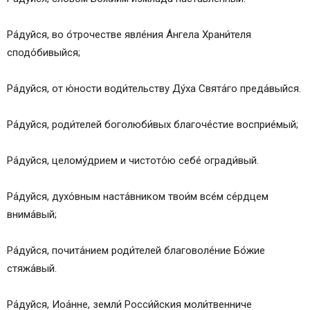
Ра́дуйся, во о́трочестве явле́ния А́нгела Храни́теля
сподо́бивыйся;
Ра́дуйся, от ю́ности води́тельству Ду́ха Свята́го преда́выйся.
Ра́дуйся, роди́телей боголюби́вых благоче́стие восприе́мый;
Ра́дуйся, целому́дрием и чистото́ю себе́ огради́вый.
Ра́дуйся, духо́вным наста́вником твои́м все́м се́рдцем
внима́вый;
Ра́дуйся, почита́нием роди́телей благоволе́ние Бо́жие
стяжа́вый.
Ра́дуйся, Иоа́нне, земли́ Росси́йския моли́твенниче