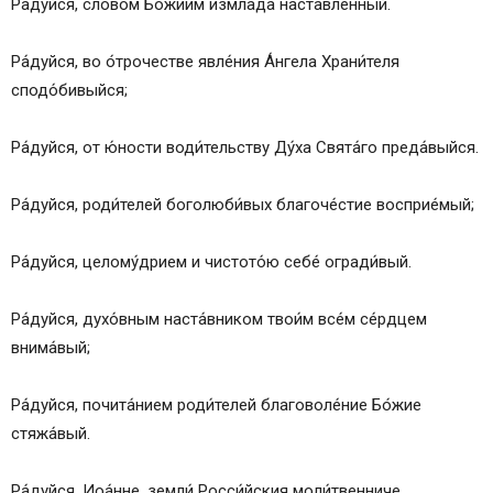
Икос 1
Ра́дуйся, сло́вом Бо́жиим измла́да наста́вленный.
Кондак 2
Икос 2
Ра́дуйся, во о́трочестве явле́ния А́нгела Храни́теля
Кондак 3
сподо́бивыйся;
Икос 3
Кондак 4
Ра́дуйся, от ю́ности води́тельству Ду́ха Свята́го преда́выйся.
Икос 4
Кондак 5
Ра́дуйся, роди́телей боголюби́вых благоче́стие восприе́мый;
Икос 5
Кондак 6
Ра́дуйся, целому́дрием и чистото́ю себе́ огради́вый.
Икос 6
Кондак 7
Ра́дуйся, духо́вным наста́вником твои́м все́м се́рдцем
Икос 7
внима́вый;
Кондак 8
Икос 8
Ра́дуйся, почита́нием роди́телей благоволе́ние Бо́жие
Кондак 9
стяжа́вый.
Икос 9
Кондак 10
Ра́дуйся, Иоа́нне, земли́ Росси́йския моли́твенниче