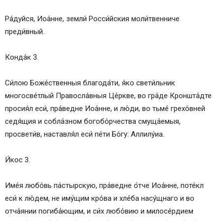
Ра́дуйся, Иоа́нне, земли́ Росси́йския моли́твенниче
преди́вный.
Конда́к 3.
Си́лою Боже́ственныя благода́ти, я́ко свети́льник
многосве́тлый Правосла́вныя Це́ркве, во гра́де Кроншта́дте
просия́л еси́, пра́ведне Иоа́нне, и лю́ди, во тьме́ грехо́вней
седя́щия и собла́зном богобо́рчества смуща́емыя,
просвети́в, наставля́л еси́ пе́ти Бо́гу: Аллилу́иа.
И́кос 3.
Име́я любо́вь па́стырскую, пра́ведне о́тче Иоа́нне, поте́кл
еси́ к лю́дем, не иму́щим кро́ва и хле́ба насу́щнаго и во
отча́янии погиба́ющим, и си́х любо́вию и милосе́рдием