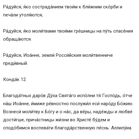
Ра́дуйся, я́ко сострада́нием твои́м к бли́жним ско́рби и
печа́ли утоля́ются;
Ра́дуйся, я́ко моли́твами твои́ми гре́шницы на пу́ть спасе́ния
обраща́ются.
Ра́дуйся, Иоа́нне, земли́ Росси́йския моли́твенниче
преди́вный.
Конда́к 12.
Благода́тных даро́в Ду́ха Свята́го испо́лни тя́ Госпо́дь, о́тче
на́ш Иоа́нне, и́миже ре́вностно послужи́л еси́ наро́ду Бо́жию.
Вознеси́ моли́тву к Бо́гу и о на́с, да ве́ры, наде́жды и любве́
дости́гше, прича́стницы жи́зни во Христе́ бу́дем и
сподо́бимся воспева́ти благода́рственную пе́снь: Аллилу́иа.