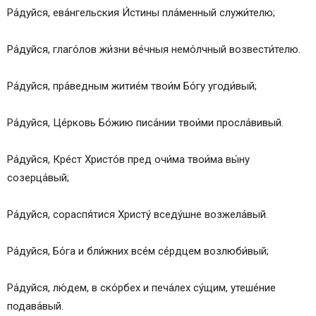
Ра́дуйся, ева́нгельския И́стины пла́менный служи́телю;
Ра́дуйся, глаго́лов жи́зни ве́чныя немо́лчный возвести́телю.
Ра́дуйся, пра́ведным житие́м твои́м Бо́гу угоди́вый;
Ра́дуйся, Це́рковь Бо́жию писа́нии твои́ми просла́вивый.
Ра́дуйся, Кре́ст Христо́в пред очи́ма твои́ма вы́ну
созерца́вый;
Ра́дуйся, сораспя́тися Христу́ вседу́шне возжела́вый.
Ра́дуйся, Бо́га и бли́жних все́м се́рдцем возлюби́вый;
Ра́дуйся, лю́дем, в ско́рбех и печа́лех су́щим, утеше́ние
подава́вый.