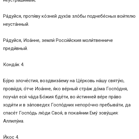
неустраши́мый;
Ра́дуйся, проти́ву ко́зней духо́в зло́бы поднебе́сных вои́телю
неуста́нный.
Ра́дуйся, Иоа́нне, земли́ Росси́йския моли́твенниче
преди́вный.
Конда́к 4.
Бу́рю злоче́стия, воздвиза́ему на Це́рковь на́шу святу́ю,
прови́дя, о́тче Иоа́нне, я́ко ве́рный стра́ж до́ма Госпо́дня,
поуча́л еси́ ча́да Бо́жия бде́ти, во и́стинней ве́ре пра́во
ходи́ти и в за́поведех Госпо́дних непоро́чно пребыва́ти, да
спасе́т Госпо́дь лю́ди Своя́, в покая́нии Ему́ зову́щия:
Аллилу́иа.
И́кос 4.