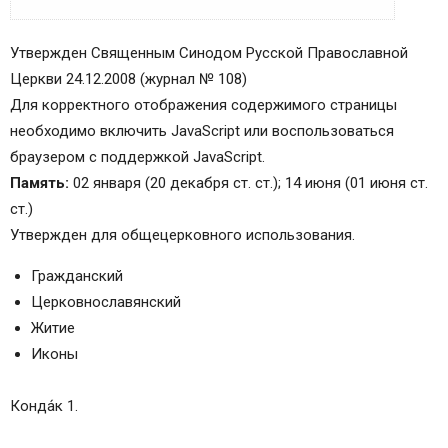
АКАФИСТ СВЯТОМУ ПРАВЕДНОМУ ИОАННУ,
Утвержден Священным Синодом Русской Православной
ПРЕСВИТЕРУ КРОНШТАДТСКОМУ,
Церкви 24.12.2008 (журнал № 108)
ЧУДОТВОРЦУ
Для корректного отображения содержимого страницы
Кондак 1
необходимо включить JavaScript или воспользоваться
Икос 1
браузером с поддержкой JavaScript.
Кондак 2
Память:
02 января (20 декабря ст. ст.); 14 июня (01 июня ст.
Икос 2
ст.)
Кондак 3
Утвержден для общецерковного использования.
Икос 3
Кондак 4
Гражданский
Икос 4
Церковнославянский
Кондак 5
Житие
Икос 5
Иконы
Кондак 6
Икос 6
Конда́к 1.
Кондак 7