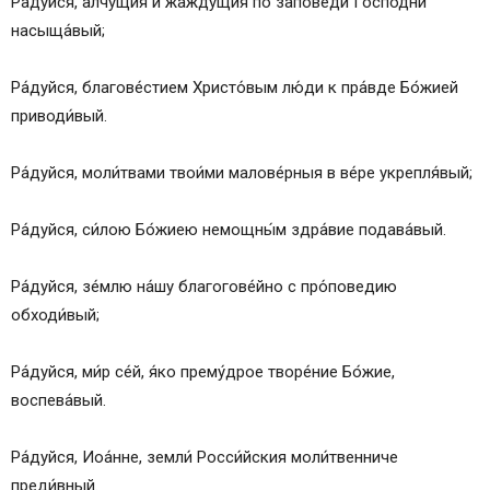
Ра́дуйся, а́лчущия и жа́ждущия по за́поведи Госпо́дни
насыща́вый;
Ра́дуйся, благове́стием Христо́вым лю́ди к пра́вде Бо́жией
приводи́вый.
Ра́дуйся, моли́твами твои́ми малове́рныя в ве́ре укрепля́вый;
Ра́дуйся, си́лою Бо́жиею немощны́м здра́вие подава́вый.
Ра́дуйся, зе́млю на́шу благогове́йно с про́поведию
обходи́вый;
Ра́дуйся, ми́р се́й, я́ко прему́дрое творе́ние Бо́жие,
воспева́вый.
Ра́дуйся, Иоа́нне, земли́ Росси́йския моли́твенниче
преди́вный.