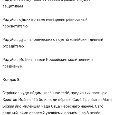
защити́вый.
Ра́дуйся, су́щих во тьме́ неве́дения ре́вностный
просвети́телю;
Ра́дуйся, ду́ш челове́ческих от суеты́ жите́йския ди́вный
огради́телю.
Ра́дуйся, Иоа́нне, земли́ Росси́йския моли́твенниче
преди́вный.
Конда́к 8.
Стра́нное чу́до ви́дим, явле́нное тебе́, преди́вный па́стырю
Христо́в Иоа́нне! Тя́ бо и лю́ди ве́рныя Сама́ Пречи́стая Ма́ти
Бо́жия я́ко миле́йшая ча́да Отца́ Небе́снаго нарече́. Сего́
ра́ди мы́, си́ми словесы́ утеша́еми, вопие́м Царю́ веко́в: