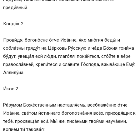
Икос 10
преди́вный.
Кондак 11
Икос 11
Конда́к 2.
Кондак 12
Икос 12
Прови́дя, богоно́сне о́тче Иоа́нне, я́ко мно́гия беды́ и
Кондак 13
собла́зны гряду́т на Це́рковь Ру́сскую и ча́да Бо́жия гони́ма
Икос 1
бу́дут, увеща́л еси́ лю́ди, глаго́ля: пока́йтеся, сто́йте в ве́ре
Кондак 1
правосла́вней, крепи́теся и сла́вите Го́спода, взыва́юще Ему́:
Слушать акафист Иоанну Кронштадтскому
Аллилу́иа.
Сохранить акафист в социльных сетях:
И́кос 2.
Ра́зумом Боже́ственным наставля́емь, всеблаже́нне о́тче
Иоа́нне, све́том и́стиннаго богопозна́ния все́х, приходя́щих к
тебе́, просвеща́л еси́. Мы́ же, писа́ньми твои́ми науча́еми,
вопие́м ти́ такова́я: