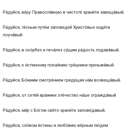
Ра́дуйся, ве́ру Правосла́вную в чистоте́ храни́ти завеща́вый;
Ра́дуйся, те́сным путе́м за́поведей Христо́вых ходи́ти
поуча́вый.
Ра́дуйся, в ско́рбех и печа́лех су́щим ра́дость подава́вый;
Ра́дуйся, к и́стинному покая́нию гре́шники призыва́вый.
Ра́дуйся, Бо́жиим смотре́нием гряду́щая на́м возвеща́вый;
Ра́дуйся, от сете́й вра́жиих оте́чество на́ше огражда́вый.
Ра́дуйся, ми́р с Бо́гом свя́то храни́ти запове́давый;
Ра́дуйся, сло́вом и́стины и любо́вию ве́рным лю́дем