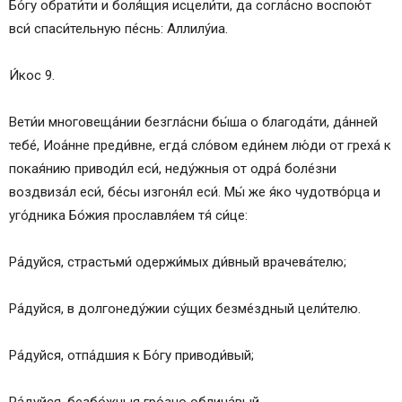
Бо́гу обрати́ти и боля́щия исцели́ти, да согла́сно воспою́т
вси́ спаси́тельную пе́снь: Аллилу́иа.
И́кос 9.
Вети́и многовеща́нии безгла́сни бы́ша о благода́ти, да́нней
тебе́, Иоа́нне преди́вне, егда́ сло́вом еди́нем лю́ди от греха́ к
покая́нию приводи́л еси́, неду́жныя от одра́ боле́зни
воздвиза́л еси́, бе́сы изгоня́л еси́. Мы́ же я́ко чудотво́рца и
уго́дника Бо́жия прославля́ем тя́ си́це:
Ра́дуйся, страстьми́ одержи́мых ди́вный врачева́телю;
Ра́дуйся, в долгонеду́жии су́щих безме́здный цели́телю.
Ра́дуйся, отпа́дшия к Бо́гу приводи́вый;