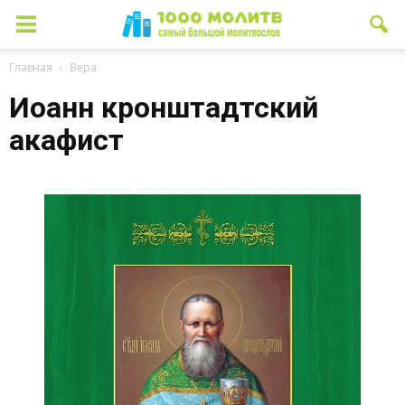
Главная
Вера
Иоанн кронштадтский
акафист