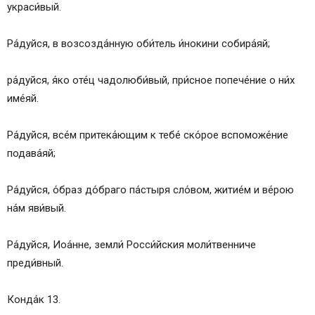
украси́вый.
Ра́дуйся, в возсозда́нную оби́тель и́нокини собира́яй;
ра́дуйся, я́ко оте́ц чадолюби́вый, при́сное попече́ние о ни́х
име́яй.
Ра́дуйся, все́м притека́ющим к тебе́ ско́рое вспоможе́ние
подава́яй;
Ра́дуйся, о́браз до́браго па́стыря сло́вом, житие́м и ве́рою
на́м яви́вый.
Ра́дуйся, Иоа́нне, земли́ Росси́йския моли́твенниче
преди́вный.
Конда́к 13.