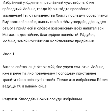
Икос 7
Избра́нный уго́дниче и пресла́вный чудотво́рче, о́тче
Кондак 8
пра́ведный Иоа́нне, гра́да Кроншта́дта пресла́вное
Икос 8
украше́ние! Ты́, от младе́нства Христу́ после́дуя, сораспя́тися
Кондак 9
Ему́ возжеле́л еси́ и, жи́знь твою́ в Не́м утверди́в, да́р чуде́с
Икос 9
от Бо́га прия́л еси́ и сло́вом живоно́сным все́х напита́л еси́.
Кондак 10
Мы́ же, недосто́йнии, благода́рне вопие́м ти́: Ра́дуйся,
Икос 10
Иоа́нне, земли́ Росси́йския моли́твенниче преди́вный.
Кондак 11
Икос 11
И́кос 1.
Кондак 12
Икос 12
А́нгела све́тла, еще́ о́трок сы́й, я́ве узре́л еси́, о́тче Иоа́нне,
Кондак 13
и́же и рече́ ти́, я́ко повеле́нием Госпо́дним приста́влен
Молитва первая
храни́ти тя́ во все́х путе́х твои́х. Те́мже я́ко избра́нника Бо́жия
Молитва вторая
ве́дуще тя́, взыва́ем си́це:
Тропарь, глас 1
Кондак, глас 3
Ра́дуйся, благода́ти Бо́жия сосу́де избра́нный;
Кондак 1