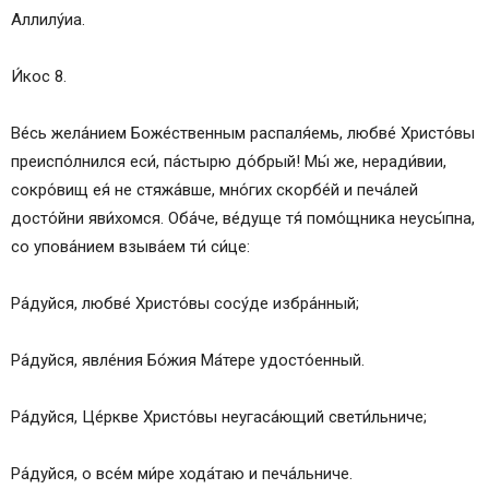
Аллилу́иа.
И́кос 8.
Ве́сь жела́нием Боже́ственным распаля́емь, любве́ Христо́вы
преиспо́лнился еси́, па́стырю до́брый! Мы́ же, неради́вии,
сокро́вищ ея́ не стяжа́вше, мно́гих скорбе́й и печа́лей
досто́йни яви́хомся. Оба́че, ве́дуще тя́ помо́щника неусы́пна,
со упова́нием взыва́ем ти́ си́це:
Ра́дуйся, любве́ Христо́вы сосу́де избра́нный;
Ра́дуйся, явле́ния Бо́жия Ма́тере удосто́енный.
Ра́дуйся, Це́ркве Христо́вы неугаса́ющий свети́льниче;
Ра́дуйся, о все́м ми́ре хода́таю и печа́льниче.