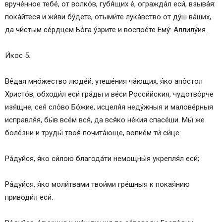
вруче́нное тебе́, от волко́в, губя́щих е́, огражда́л еси́, взыва́я:
пока́йтеся и жи́ви бу́дете, отыми́те лука́вство от ду́ш ва́ших,
да чи́стым се́рдцем Бо́га у́зрите и воспое́те Ему́: Аллилу́ия.
И́кос 5.
Ве́дая мно́жество люде́й, утеше́ния ча́ющих, я́ко апо́стол
Христо́в, обходи́л еси́ гра́ды и ве́си Росси́йския, чудотво́рче
изя́щне, сея́ сло́во Бо́жие, исцеля́я неду́жныя и малове́рныя
исправля́я, бы́в все́м вся́, да вся́ко не́кия спасе́ши. Мы́ же
боле́зни и труды́ твоя́ почита́юще, вопие́м ти́ си́це:
Ра́дуйся, я́ко си́лою благода́ти немощны́я укрепля́л еси́;
Ра́дуйся, я́ко моли́твами твои́ми гре́шныя к покая́нию
приводи́л еси́.