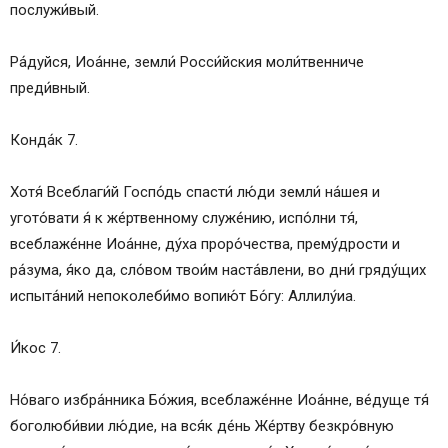
послужи́вый.
Ра́дуйся, Иоа́нне, земли́ Росси́йския моли́твенниче
преди́вный.
Конда́к 7.
Хотя́ Всеблаги́й Госпо́дь спасти́ лю́ди земли́ на́шея и
угото́вати я́ к же́ртвенному служе́нию, испо́лни тя́,
всеблаже́нне Иоа́нне, ду́ха проро́чества, прему́дрости и
ра́зума, я́ко да, сло́вом твои́м наста́влени, во дни́ гряду́щих
испыта́ний непоколеби́мо вопию́т Бо́гу: Аллилу́иа.
И́кос 7.
Но́ваго избра́нника Бо́жия, всеблаже́нне Иоа́нне, ве́дуще тя́
боголюби́вии лю́дие, на вся́к де́нь Же́ртву безкро́вную