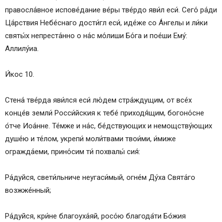
правосла́вное испове́дание ве́ры тве́рдо яви́л еси́. Сего́ ра́ди
Ца́рствия Небе́снаго дости́гл еси́, иде́же со А́нгелы и ли́ки
святы́х непреста́нно о на́с мо́лиши Бо́га и пое́ши Ему́:
Аллилу́иа.
И́кос 10.
Стена́ тве́рда яви́лся еси́ лю́дем стра́ждущим, от все́х
конце́в земли́ Росси́йския к тебе́ приходя́щим, богоно́сне
о́тче Иоа́нне. Те́мже и на́с, бе́дствующих и немощству́ющих
душе́ю и те́лом, укрепи́ моли́твами твои́ми, и́миже
огражда́еми, прино́сим ти́ похвалы́ сия́:
Ра́дуйся, свети́льниче неугаси́мый, огне́м Ду́ха Свята́го
возжже́нный;
Ра́дуйся, кри́не благоуха́яй, росо́ю благода́ти Бо́жия