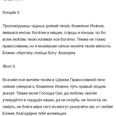
Конда́к 6.
Пропове́дницы чу́дных дея́ний твои́х, блаже́нне Иоа́нне,
яви́шася мно́зи: бога́тии и ни́щии, ста́рцы и ю́ноши, ты́ бо
все́м любо́вь твою́ излива́л еси́ бога́тно. Те́мже не то́кмо
правосла́внии, но и инове́рнии си́лою моли́тв твои́х ми́лость
Бо́жию обрета́ху, пою́ще Бо́гу: Аллилу́иа.
И́кос 6.
Возсия́л еси́ житие́м твои́м в Це́ркви Правосла́вней па́че
сия́ния се́вернаго, блаже́нне Иоа́нне, пу́ть пра́вый лю́дем
указу́я. Те́мже моли́ Го́спода Си́л, да любо́вь свята́я
утверди́тся в сердца́х на́ших, да ни ско́рбь, ни теснота́, ни
сме́рть, ни бла́га ми́ра сего́ возмо́гут разлучи́ти на́с от любве́
Бо́жия, благода́рне тебе́ вопию́щих: