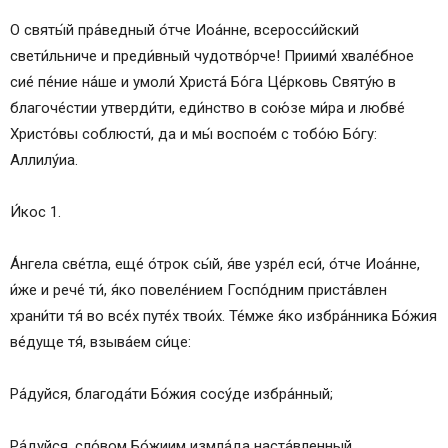
О святы́й пра́ведный о́тче Иоа́нне, всеросси́йский
свети́льниче и преди́вный чудотво́рче! Приими́ хвале́бное
сие́ пе́ние на́ше и умоли́ Христа́ Бо́га Це́рковь Святу́ю в
благоче́стии утверди́ти, еди́нство в сою́зе ми́ра и любве́
Христо́вы соблюсти́, да и мы́ воспое́м с тобо́ю Бо́гу:
Аллилу́иа.
И́кос 1.
А́нгела све́тла, еще́ о́трок сы́й, я́ве узре́л еси́, о́тче Иоа́нне,
и́же и рече́ ти́, я́ко повеле́нием Госпо́дним приста́влен
храни́ти тя́ во все́х путе́х твои́х. Те́мже я́ко избра́нника Бо́жия
ве́дуще тя́, взыва́ем си́це:
Ра́дуйся, благода́ти Бо́жия сосу́де избра́нный;
Ра́дуйся, сло́вом Бо́жиим измла́да наста́вленный.