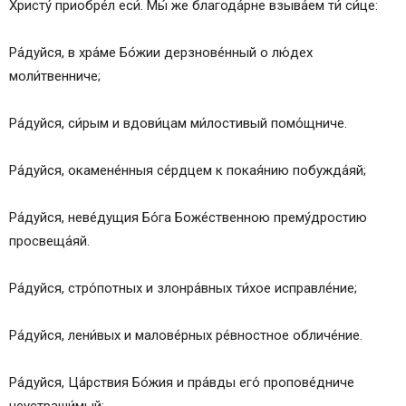
Христу́ приобре́л еси́. Мы́ же благода́рне взыва́ем ти́ си́це:
Ра́дуйся, в хра́ме Бо́жии дерзнове́нный о лю́дех
моли́твенниче;
Ра́дуйся, си́рым и вдови́цам ми́лостивый помо́щниче.
Ра́дуйся, окамене́нныя се́рдцем к покая́нию побужда́яй;
Ра́дуйся, неве́дущия Бо́га Боже́ственною прему́дростию
просвеща́яй.
Ра́дуйся, стро́потных и злонра́вных ти́хое исправле́ние;
Ра́дуйся, лени́вых и малове́рных ре́вностное обличе́ние.
Ра́дуйся, Ца́рствия Бо́жия и пра́вды его́ пропове́дниче