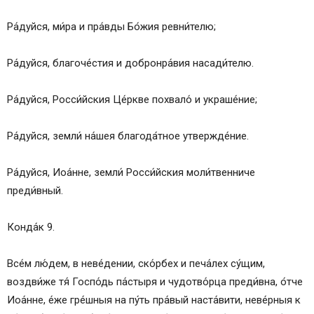
Ра́дуйся, ми́ра и пра́вды Бо́жия ревни́телю;
Ра́дуйся, благоче́стия и добронра́вия насади́телю.
Ра́дуйся, Росси́йския Це́ркве похвало́ и украше́ние;
Ра́дуйся, земли́ на́шея благода́тное утвержде́ние.
Ра́дуйся, Иоа́нне, земли́ Росси́йския моли́твенниче
преди́вный.
Конда́к 9.
Все́м лю́дем, в неве́дении, ско́рбех и печа́лех су́щим,
воздви́же тя́ Госпо́дь па́стыря и чудотво́рца преди́вна, о́тче
Иоа́нне, е́же гре́шныя на пу́ть пра́вый наста́вити, неве́рныя к