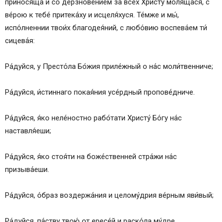
принося́ща и со дерзнове́нием за все́х Христу́ моля́щася, с
ве́рою к тебе́ притека́ху и исцеля́хуся. Те́мже и мы́,
испо́лненнии твои́х благодея́ний, с любо́вию воспева́ем ти́
сицева́я:
Ра́дуйся, у Престо́ла Бо́жия приле́жный о на́с моли́твенниче;
Ра́дуйся, и́стиннаго покая́ния усе́рдный пропове́дниче.
Ра́дуйся, я́ко неле́ностно рабо́тати Христу́ Бо́гу на́с
наставля́еши;
Ра́дуйся, я́ко стоя́ти на боже́ственней стра́жи на́с
призыва́еши.
Ра́дуйся, о́браз воздержа́ния и целому́дрия ве́рным яви́вый;
Ра́дуйся, па́ству твою́ от ересе́й и раско́ла му́дре