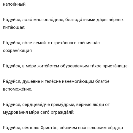
напое́нный.
Ра́дуйся, лозо́ многопло́дная, благода́тными да́ры ве́рных
пита́ющая;
Ра́дуйся, со́ле земли́, от грехо́внаго тле́ния на́с
сохраня́ющая.
Ра́дуйся, в мо́ри жите́йстем обурева́емым ти́хое приста́нище;
Ра́дуйся, душе́вне и теле́сне изнемога́ющим благо́е
вспоможе́ние.
Ра́дуйся, сердцеве́дче прему́дрый, ве́рныя лю́ди от
мудрова́ния ми́ра сего́ огражда́яй;
Ра́дуйся, се́ятелю Христо́в, се́янием ева́нгельским се́рдца