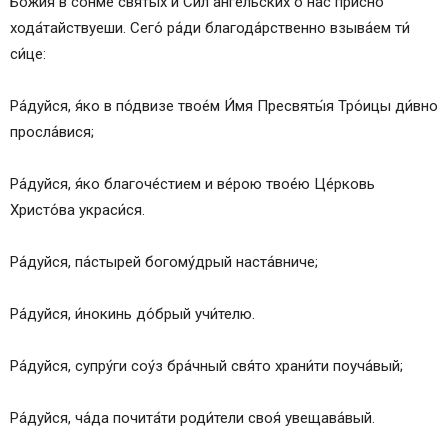
Бо́жия в со́нме святы́х и Си́л а́нгельских о на́с при́сно
хода́тайствуеши. Сего́ ра́ди благода́рственно взыва́ем ти́
си́це:
Ра́дуйся, я́ко в по́двизе твое́м И́мя Пресвяты́я Тро́ицы ди́вно
просла́вися;
Ра́дуйся, я́ко благоче́стием и ве́рою твое́ю Це́рковь
Христо́ва украси́ся.
Ра́дуйся, па́стырей богому́дрый наста́вниче;
Ра́дуйся, и́нокинь до́брый учи́телю.
Ра́дуйся, супру́ги соу́з бра́чный свя́то храни́ти поуча́вый;
Ра́дуйся, ча́да почита́ти роди́тели своя́ увещава́вый.