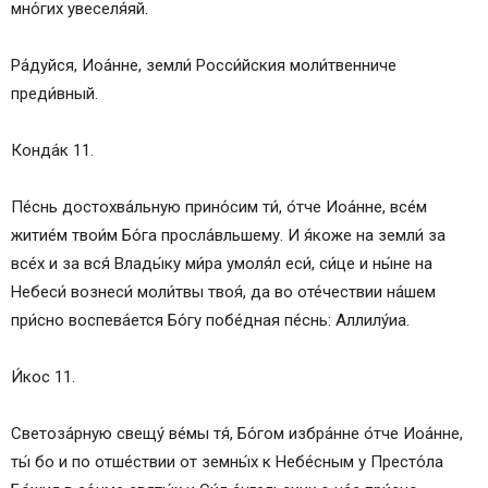
мно́гих увеселя́яй.
Ра́дуйся, Иоа́нне, земли́ Росси́йския моли́твенниче
преди́вный.
Конда́к 11.
Пе́снь достохва́льную прино́сим ти́, о́тче Иоа́нне, все́м
житие́м твои́м Бо́га просла́вльшему. И я́коже на земли́ за
все́х и за вся́ Влады́ку ми́ра умоля́л еси́, си́це и ны́не на
Небеси́ вознеси́ моли́твы твоя́, да во оте́чествии на́шем
при́сно воспева́ется Бо́гу побе́дная пе́снь: Аллилу́иа.
И́кос 11.
Светоза́рную свещу́ ве́мы тя́, Бо́гом избра́нне о́тче Иоа́нне,
ты́ бо и по отше́ствии от земны́х к Небе́сным у Престо́ла