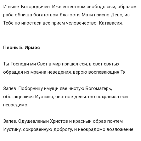
И ныне. Богородичен. Иже естеством свободь сыи, образом
раба обнища богатством благости, Мати присно Дево, из
Тебе по ипостаси все прием человечество. Катавасия.
Песнь 5. Ирмос
Ты Господи ми Свет в мир пришел еси, в свет святых
обращая из мрачна неведения, верою воспевающия Тя.
Запев. Поборницу имущи яве чистую Богоматерь,
обогащьшися Иустино, честное девьство сохранила еси
невредимо.
Запев. Одушевленыи Христов и красныи образ почтем
Иустину, сокровенную доброту, и неокрадомо возложение.