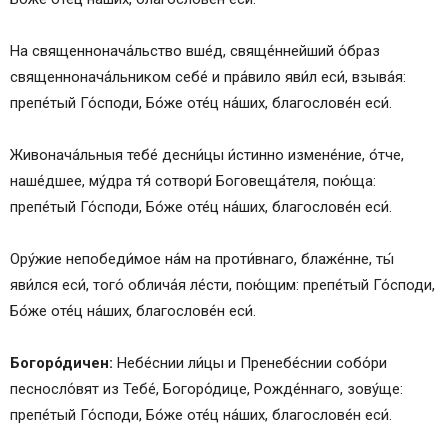
На священнонача́льство вше́д, свяще́ннейший о́браз
священнонача́льником себе́ и пра́вило яви́л еси́, взыва́я:
препе́тый Го́споди, Бо́же оте́ц на́ших, благослове́н еси́.
Живонача́льныя тебе́ десни́цы и́стинно измене́ние, о́тче,
наше́дшее, му́дра тя́ сотвори́ Боговеща́теля, пою́ща:
препе́тый Го́споди, Бо́же оте́ц на́ших, благослове́н еси́.
Ору́жие непобеди́мое на́м на проти́внаго, блаже́нне, ты́
яви́лся еси́, того́ облича́я ле́сти, пою́щим: препе́тый Го́споди,
Бо́же оте́ц на́ших, благослове́н еси́.
Богоро́дичен:
Небе́снии ли́цы и Пренебе́снии собо́ри
песносло́вят из Тебе́, Богоро́дице, Рожде́ннаго, зову́ще:
препе́тый Го́споди, Бо́же оте́ц на́ших, благослове́н еси́.