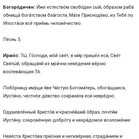
Богоро́дичен:
И́же естество́м свобо́ден сы́й, о́бразом раба́
обнища́ бога́тством бла́гости, Ма́ти Присноде́во, из Тебе́ по
Ипоста́си все́ прие́мь челове́чество.
Пе́снь 5.
Ирмо́с:
Ты́, Го́споди, мо́й све́т, в ми́р прише́л еси́, Све́т
Святы́й, обраща́яй из мра́чна неве́дения ве́рою
воспева́ющия Тя́.
Побо́рницу иму́щи я́ве Чи́стую Богома́терь, обога́щшися,
Иусти́но, честно́е де́вство сохрани́ла еси́ невре́дно.
Одушевле́нный Христо́в и красне́йший о́браз, почти́м
Иусти́ну, сокрове́нную добро́ту и некра́домое возложе́ние.
Неве́ста Христо́ва при́сная и нескве́рная, страда́нием и