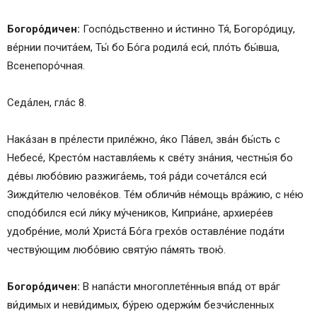
Богоро́дичен:
Госпо́дьственно и и́стинно Тя́, Богоро́дицу,
ве́рнии почита́ем, Ты́ бо Бо́га родила́ еси́, пло́ть бы́вша,
Всенепоро́чная.
Седа́лен, гла́с 8.
Нака́зан в пре́лести приле́жно, я́ко Па́вел, зва́н бы́сть с
Небесе́, Кресто́м наставля́емь к све́ту зна́ния, честны́я бо
де́вы любо́вию разжига́емь, тоя́ ра́ди сочета́лся еси́
Зижди́телю челове́ков. Те́м обличи́в не́мощь вра́жию, с не́ю
сподо́бился еси́ ли́ку му́чеников, Киприа́не, архиере́ев
удобре́ние, моли́ Христа́ Бо́га грехо́в оставле́ние пода́ти
честву́ющим любо́вию святу́ю па́мять твою́.
Богоро́дичен:
В напа́сти многоплете́нныя впа́д от вра́г
ви́димых и неви́димых, бу́рею одержи́м безчи́сленных