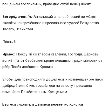
поще́нием восприе́мши, пра́ведно сугу́б вене́ц но́сит.
Богоро́дичен:
У́м А́нгельский и челове́ческий не мо́жет
сказа́ти неизрече́ннаго и пресла́внаго чудесе́ Рождества́
Твоего́, Всечи́стая.
Пе́снь 6.
Ирмо́с:
Пожру́ Ти́ со гла́сом хвале́ния, Го́споди, Це́рковь
вопие́т Ти́, от бесо́вския кро́ве очи́щшися, ра́ди ми́лости от
ре́бр Твои́х исте́кшею Кро́вию.
Зло́бы дна́ преиспо́дняго доше́л еси́, к кра́йнейшей же па́ки
доброде́тели, о́тче, возше́л еси́ на высоту́, пресла́вно
измени́вся Боже́ственным Креще́нием.
Бы́л еси́ служи́тель де́монов пе́рвее, но Христо́в