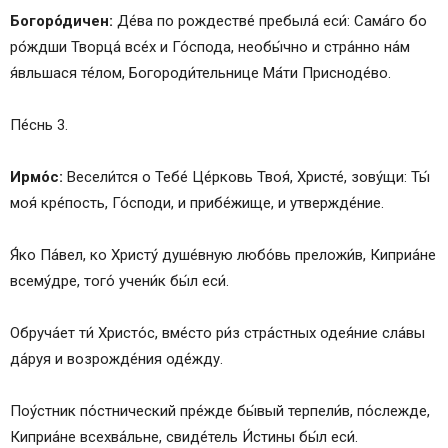
Богоро́дичен:
Де́ва по рождестве́ пребыла́ еси́: Сама́го бо
ро́ждши Творца́ все́х и Го́спода, необы́чно и стра́нно на́м
я́вльшася те́лом, Богороди́тельнице Ма́ти Присноде́во.
Пе́снь 3.
Ирмо́с:
Весели́тся о Тебе́ Це́рковь Твоя́, Христе́, зову́щи: Ты́
моя́ кре́пость, Го́споди, и прибе́жище, и утвержде́ние.
Я́ко Па́вел, ко Христу́ душе́вную любо́вь преложи́в, Киприа́не
всему́дре, того́ учени́к бы́л еси́.
Обруча́ет ти́ Христо́с, вме́сто ри́з стра́стных одея́ние сла́вы
да́руя и возрожде́ния оде́жду.
Поу́стник по́стнический пре́жде бы́вый терпели́в, по́слежде,
Киприа́не всехва́льне, свиде́тель И́стины бы́л еси́.