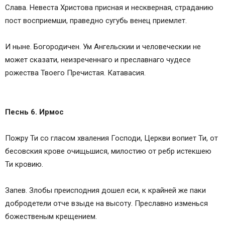
Слава. Невеста Христова присная и нескверная, страданию
пост восприемши, праведно сугубь венец приемлет.
И ныне. Богородичен. Ум Ангельскии и человеческии не
может сказати, неизреченнаго и преславнаго чудесе
рожества Твоего Пречистая. Катавасия.
Песнь 6. Ирмос
Пожру Ти со гласом хваления Господи, Церкви вопиет Ти, от
бесовския крове очищьшися, милостию от ребр истекшею
Ти кровию.
Запев. Злобы преисподния дошел еси, к крайней же паки
добродетели отче взыде на высоту. Преславно изменься
божественым крещением.