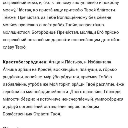
согреше́ний мои́х, и, я́ко к те́плому заступле́нию и покро́ву
моему́, Чи́стая, ко приста́нищу притека́ю Твоея́ бла́гости.
Те́мже, Пречи́стая, из Тебе́ Воплоще́нному без се́мене
моли́ся приле́жно о все́х рабе́х Твои́х, непреста́нно
моля́щихтися, Богоро́дице Пречи́стая, моля́щи Его́ при́сно
согреше́ний оставле́ние дарова́ти воспева́ющим досто́йно
сла́ву Твою́.
Крестобогоро́дичен:
А́гнца и Па́стыря, и Изба́вителя
А́гница зря́щи на Кресте́, восклица́ше, пла́чущи, и, го́рько
рыда́ющи, вопия́ше: ми́р у́бо ра́дуется, прие́мля Тобо́ю
избавле́ние, утро́ба же Моя́ гори́т, зря́щи Твое́ распя́тие, е́же
терпи́ши за милосе́рдие ми́лости. Долготерпели́ве Го́споди,
ми́лости бе́здно и исто́чниче неисчерпа́емый, умилосе́рдися
и да́руй согреше́ний оставле́ние ве́рою пою́щим
Боже́ственныя Стра́сти Твоя́.