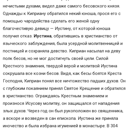
нечистыми духами, видел даже самого бесовского князя.
Однажды к Киприану обратился некий юноша, прося его с
помощью чародейства сделать его женой одну
благочестивую девицу — Иустину, от которой юноша
получил отказ.
Иустина
, обратившись в христианство от
языческого заблуждения, была усердной молитвенницей и
постницей и сохраняла девство. Киприан насылал на деву
полк бесов, но не мог достигнуть своей цели. Силой
Крестного знамения, твердой верой и молитвой Иустина
сокрушала все козни бесов. Видя, как бесы боятся Креста
Господня, Киприан понял все ничтожество падших духов. Он
с глубоким покаянием принял Святое Крещение и обратился
в христианство. Ограждаясь Крестным знамением и
произнося Исусову молитву, он защищался от нападения
злых духов. Через год он был рукоположен во священника,
а вскоре и возведен в сан епископа. Иустина же приняла
иночество и была избрана игуменией в монастыре. В 304