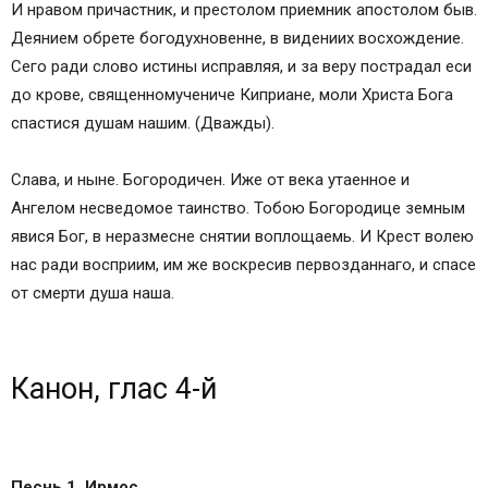
И нравом причастник, и престолом приемник апостолом быв.
Деянием обрете богодухновенне, в видениих восхождение.
Сего ради слово истины исправляя, и за веру пострадал еси
до крове, священномучениче Киприане, моли Христа Бога
спастися душам нашим. (Дважды).
Слава, и ныне. Богородичен. Иже от века утаенное и
Ангелом несведомое таинство. Тобою Богородице земным
явися Бог, в неразмесне снятии воплощаемь. И Крест волею
нас ради восприим, им же воскресив первозданнаго, и спасе
от смерти душа наша.
Канон, глас 4-й
Песнь 1. Ирмос