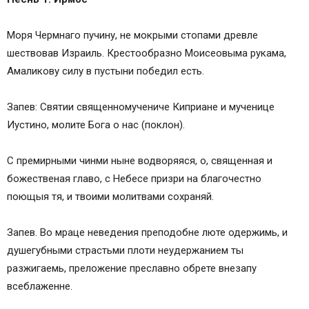
Моря Чермнаго пучину, не мокрыми стопами древле
шествовав Израиль. Крестообразно Моисеовыма рукама,
Амаликову силу в пустыни победил есть.
Запев: Святии священномучениче Киприане и мученице
Иустино, молите Бога о нас (поклон).
С премирными чинми ныне водворяяся, о, священная и
божественая главо, с Небесе призри на благочестно
поющыя тя, и твоими молитвами сохраняй.
Запев. Во мраце неведения преподобне люте одержимь, и
душегубными страстьми плоти неудержанием ты
разжигаемь, преложение преславно обрете внезапу
всеблаженне.