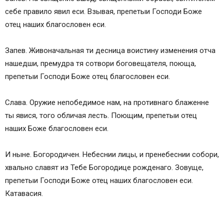
себе правило явил еси. Взывая, препетыи Господи Боже
отец наших благословен еси.
Запев. Живоначальная ти десница воистину изменения отча
нашедши, премудра тя сотвори боговещателя, поюща,
препетыи Господи Боже отец благословен еси.
Слава. Оружие непобедимое нам, на противнаго блаженне
ты явися, того обличая лесть. Поющим, препетыи отец
наших Боже благословен еси.
И ныне. Богородичен. Небеснии лицы, и пренебеснии собори,
хвально славят из Тебе Богородице рожденаго. Зовуще,
препетыи Господи Боже отец наших благословен еси.
Катавасия.