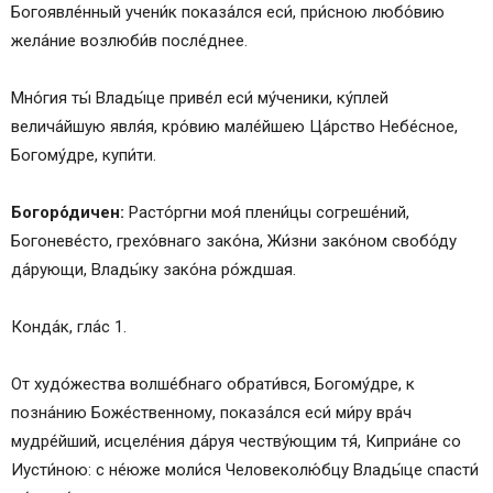
Богоявле́нный учени́к показа́лся еси́, при́сною любо́вию
жела́ние возлюби́в после́днее.
Мно́гия ты́ Влады́це приве́л еси́ му́ченики, ку́плей
велича́йшую явля́я, кро́вию мале́йшею Ца́рство Небе́сное,
Богому́дре, купи́ти.
Богоро́дичен:
Расто́ргни моя́ плени́цы согреше́ний,
Богоневе́сто, грехо́внаго зако́на, Жи́зни зако́ном свобо́ду
да́рующи, Влады́ку зако́на ро́ждшая.
Конда́к, гла́с 1.
От худо́жества волше́бнаго обрати́вся, Богому́дре, к
позна́нию Боже́ственному, показа́лся еси́ ми́ру вра́ч
мудре́йший, исцеле́ния да́руя честву́ющим тя́, Киприа́не со
Иусти́ною: с не́юже моли́ся Человеколю́бцу Влады́це спасти́