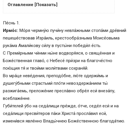
Оглавление [Показать]
Канон, глас 4-й
Пе́снь 1.
Ирмо́с:
Мо́ря чермну́ю пучи́ну невла́жными стопа́ми дре́вний
пешеше́ствовав Изра́иль, крестообра́зныма Моисе́овыма
рука́ма Амали́кову си́лу в пусты́ни победи́л е́сть.
С Преми́рными чи́нми ны́не водворя́яся, о свяще́нная и
Боже́ственная главо́, с Небесе́ при́зри на благоче́стно
пою́щия тя́ и твои́ми моли́твами сохраня́й.
Во мра́це неве́дения, преподо́бне, лю́те одержи́мь и
душегу́бными страстьми́ пло́ти невоздержа́нием ты́
разжига́емь, преложе́ние пресла́вно обре́л еси́ внеза́пу,
всеблаже́нне.
Губи́телей у́бо на седа́лищи пре́жде, о́тче, седе́л еси́ и на
седа́лищи пресви́теров па́ки Христа́ просла́вил еси́,
измени́вся явле́нно Влады́чнею Боже́ственною благода́тию.