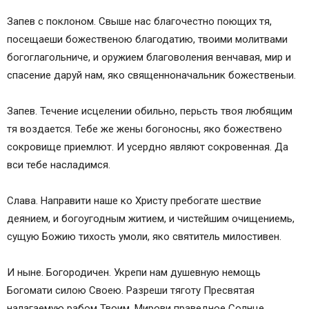
Запев с поклоном. Свыше нас благочестно поющих тя,
посещаеши божественою благодатию, твоими молитвами
богоглагольниче, и оружием благоволения венчавая, мир и
спасение даруй нам, яко священноначальник божественыи.
Запев. Течение исцелении обильно, перьсть твоя любящим
тя воздается. Тебе же жены богоносны, яко божествено
сокровище приемлют. И усердно являют сокровенная. Да
вси тебе насладимся.
Слава. Направити наше ко Христу пребогате шествие
деянием, и богоугодным житием, и чистейшим очищениемь,
сущую Божию тихость умоли, яко святитель милостивен.
И ныне. Богородичен. Укрепи нам душевную немощь
Богомати силою Своею. Разреши тяготу Пресвятая
налагаемую рабом Твоим. Мирови праведное Солнце