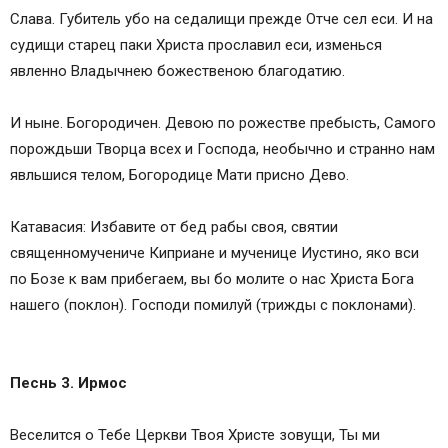
Слава. Губитель убо на седалищи прежде Отче сел еси. И на
судищи старец паки Христа прославил еси, изменься
явленно Владычнею божественою благодатию.
И ныне. Богородичен. Девою по рожестве пребысть, Самого
порождьши Творца всех и Господа, необычно и странно нам
явльшися телом, Богородице Мати присно Дево.
Катавасия: Избавите от бед рабы своя, святии
священномучениче Киприане и мученице Иустино, яко вси
по Бозе к вам прибегаем, вы бо молите о нас Христа Бога
нашего (поклон). Господи помилуй (трижды с поклонами).
Песнь 3. Ирмос
Веселится о Тебе Церкви Твоя Христе зовущи, Ты ми