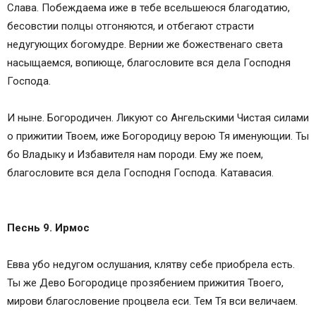
Слава. Побеждаема иже в тебе всельшеюся благодатию,
бесовстии полцы отгоняются, и отбегают страсти
недугующих богомудре. Вернии же божественаго света
насыщаемся, вопиюще, благословите вся дела Господня
Господа.
И ныне. Богородичен. Ликуют со Ангельскими Чистая силами
о прижитии Твоем, иже Богородицу верою Тя именующии. Ты
бо Владыку и Избавителя нам породи. Ему же поем,
благословите вся дела Господня Господа. Катавасия.
Песнь 9. Ирмос
Евва убо недугом ослушания, клятву себе приобрела есть.
Ты же Дево Богородице прозябением прижития Твоего,
мирови благословение процвела еси. Тем Тя вси величаем.