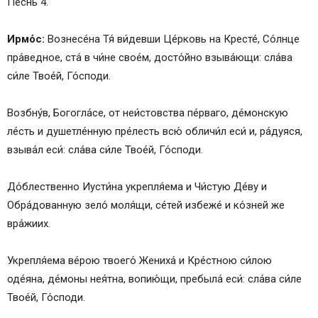
Пе́снь 4.
Ирмо́с:
Вознесе́на Тя́ ви́девши Це́рковь на Кресте́, Со́лнце
пра́ведное, ста́ в чи́не свое́м, досто́йно взыва́ющи: сла́ва
си́ле Твое́й, Го́споди.
Возбну́в, Богогла́се, от неи́стовства пе́рваго, де́монскую
ле́сть и душетле́нную пре́лесть всю́ обличи́л еси́ и, ра́дуяся,
взыва́л еси́: сла́ва си́ле Твое́й, Го́споди.
До́блественно Иусти́на укрепля́ема и Чи́стую Де́ву и
Обра́дованную зело́ моля́щи, се́тей избеже́ и ко́зней же
вра́жиих.
Укрепля́ема ве́рою твоего́ Жениха́ и Кре́стною си́лою
оде́яна, де́моны нея́тна, вопию́щи, пребыла́ еси́: сла́ва си́ле
Твое́й, Го́споди.