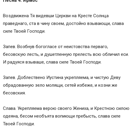
Песнь 4. Ирмос
Воздвижена Тя видевши Церкви на Кресте Солнца
праведнаго, ста в чину своем, достойно взывающи, слава
силе Твоей Господи.
Запев. Возбнув богогласе от неистовства перваго,
бесовскую лесть, и душетленную прелесть всю обличил еси.
И радуяся взываше, слава силе Твоей Господи.
Запев. Доблествено Иустина укрепляема, и чистую Деву
обрадованную зело молящи, сетей избеже, и козни же
бесовския.
Слава. Укрепляема верою своего Жениха, и Крестною силою
одеяна, бесом необъята вопиющи пребысть, слава силе
Твоей Господи.