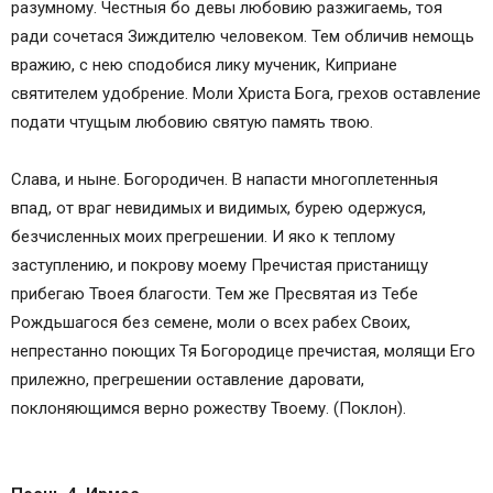
разумному. Честныя бо девы любовию разжигаемь, тоя
ради сочетася Зиждителю человеком. Тем обличив немощь
вражию, с нею сподобися лику мученик, Киприане
святителем удобрение. Моли Христа Бога, грехов оставление
подати чтущым любовию святую память твою.
Слава, и ныне. Богородичен. В напасти многоплетенныя
впад, от враг невидимых и видимых, бурею одержуся,
безчисленных моих прегрешении. И яко к теплому
заступлению, и покрову моему Пречистая пристанищу
прибегаю Твоея благости. Тем же Пресвятая из Тебе
Рождьшагося без семене, моли о всех рабех Своих,
непрестанно поющих Тя Богородице пречистая, молящи Его
прилежно, прегрешении оставление даровати,
поклоняющимся верно рожеству Твоему. (Поклон).