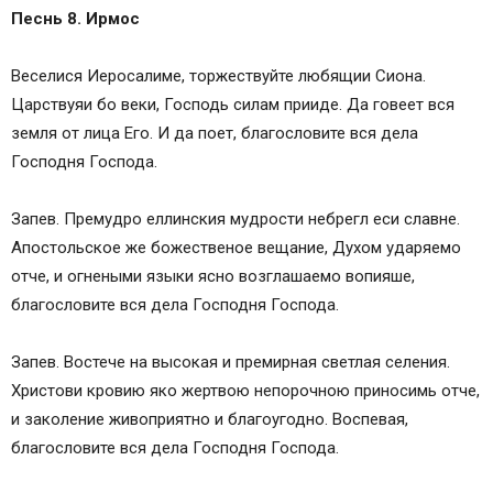
Песнь 8. Ирмос
Веселися Иеросалиме, торжествуйте любящии Сиона.
Царствуяи бо веки, Господь силам прииде. Да говеет вся
земля от лица Его. И да поет, благословите вся дела
Господня Господа.
Запев. Премудро еллинския мудрости небрегл еси славне.
Апостольское же божественое вещание, Духом ударяемо
отче, и огнеными языки ясно возглашаемо вопияше,
благословите вся дела Господня Господа.
Запев. Востече на высокая и премирная светлая селения.
Христови кровию яко жертвою непорочною приносимь отче,
и заколение живоприятно и благоугодно. Воспевая,
благословите вся дела Господня Господа.