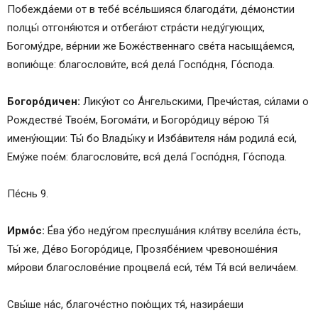
Побежда́еми от в тебе́ все́льшияся благода́ти, де́монстии
полцы́ отгоня́ются и отбега́ют стра́сти неду́гующих,
Богому́дре, ве́рнии же Боже́ственнаго све́та насыща́емся,
вопию́ще: благослови́те, вся́ дела́ Госпо́дня, Го́спода.
Богоро́дичен:
Лику́ют со А́нгельскими, Пречи́стая, си́лами о
Рождестве́ Твое́м, Богома́ти, и Богоро́дицу ве́рою Тя́
имену́ющии: Ты́ бо Влады́ку и Изба́вителя на́м родила́ еси́,
Ему́же пое́м: благослови́те, вся́ дела́ Госпо́дня, Го́спода.
Пе́снь 9.
Ирмо́с:
Е́ва у́бо неду́гом преслуша́ния кля́тву всели́ла е́сть,
Ты́ же, Де́во Богоро́дице, Прозябе́нием чревоноше́ния
ми́рови благослове́ние процвела́ еси́, те́м Тя́ вси́ велича́ем.
Свы́ше на́с, благоче́стно пою́щих тя́, назира́еши