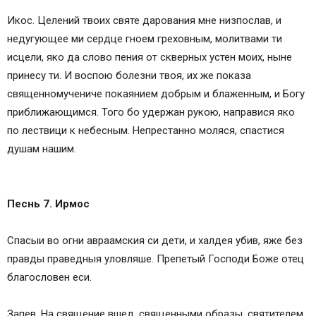
Икос. Целений твоих святе дарования мне низпослав, и
недугующее ми сердце гноем греховным, молитвами ти
исцели, яко да слово пения от скверных устен моих, ныне
принесу ти. И воспою болезни твоя, их же показа
священномучениче покаянием добрым и блаженным, и Богу
приближающимся. Того бо удержан рукою, направися яко
по лествици к небесным. Непрестанно моляся, спастися
душам нашим.
Песнь 7. Ирмос
Спасыи во огни авраамския си дети, и халдея убив, яже без
правды праведныя уловляше. Препетый Господи Боже отец
благословен еси.
Запев. На священие вшед, священными образы, святителем