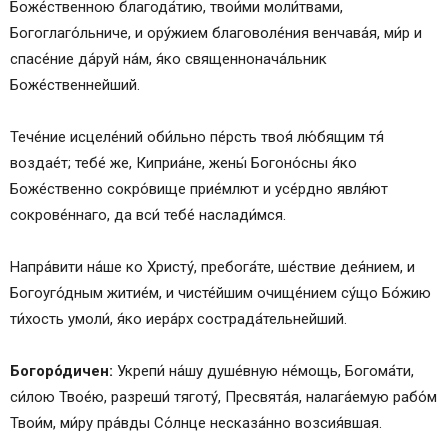
Боже́ственною благода́тию, твои́ми моли́твами,
Богоглаго́льниче, и ору́жием благоволе́ния венчава́я, ми́р и
спасе́ние да́руй на́м, я́ко священнонача́льник
Боже́ственнейший.
Тече́ние исцеле́ний оби́льно пе́рсть твоя́ лю́бящим тя́
воздае́т; тебе́ же, Киприа́не, жены́ Богоно́сны я́ко
Боже́ственно сокро́вище прие́млют и усе́рдно явля́ют
сокрове́ннаго, да вси́ тебе́ наслади́мся.
Напра́вити на́ше ко Христу́, пребога́те, ше́ствие дея́нием, и
Богоуго́дным житие́м, и чисте́йшим очище́нием су́що Бо́жию
ти́хость умоли́, я́ко иера́рх сострада́тельнейший.
Богоро́дичен:
Укрепи́ на́шу душе́вную не́мощь, Богома́ти,
си́лою Твое́ю, разреши́ тяготу́, Пресвята́я, налага́емую рабо́м
Твои́м, ми́ру пра́вды Со́лнце несказа́нно возсия́вшая.