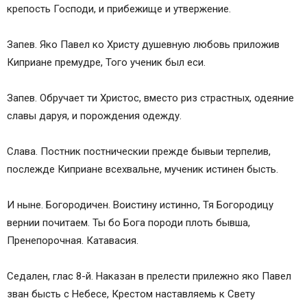
крепость Господи, и прибежище и утвержение.
Запев. Яко Павел ко Христу душевную любовь приложив
Киприане премудре, Того ученик был еси.
Запев. Обручает ти Христос, вместо риз страстных, одеяние
славы даруя, и порождения одежду.
Слава. Постник постническии прежде бывыи терпелив,
послежде Киприане всехвальне, мученик истинен бысть.
И ныне. Богородичен. Воистину истинно, Тя Богородицу
вернии почитаем. Ты бо Бога породи плоть бывша,
Пренепорочная. Катавасия.
Седален, глас 8-й. Наказан в прелести прилежно яко Павел
зван бысть с Небесе, Крестом наставляемь к Свету