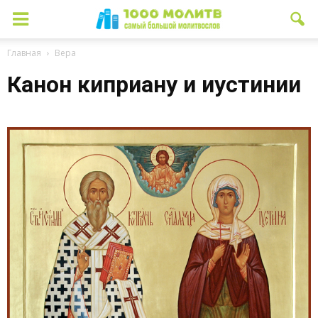
Главная
Вера
Канон киприану и иустинии