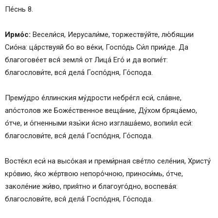
Пе́снь 8.
Ирмо́с:
Весели́ся, Иерусали́ме, торжеству́йте, лю́бящии
Сио́на: ца́рствуяй бо во ве́ки, Госпо́дь Си́л прии́де. Да
благогове́ет вся́ земля́ от Лица́ Его́ и да вопие́т:
благослови́те, вся́ дела́ Госпо́дня, Го́спода.
Прему́дро е́ллинския му́дрости небре́гл еси́, сла́вне,
апо́столов же Боже́ственное веща́ние, Ду́хом бряца́емо,
о́тче, и о́гненными язы́ки я́сно изглаша́емо, вопия́л еси́:
благослови́те, вся́ дела́ Госпо́дня, Го́спода.
Восте́кл еси́ на высо́кая и преми́рная све́тло селе́ния, Христу́
кро́вию, я́ко же́ртвою непоро́чною, приноси́мь, о́тче,
заколе́ние жи́во, прия́тно и благоуго́дно, воспева́я:
благослови́те, вся́ дела́ Госпо́дня, Го́спода.