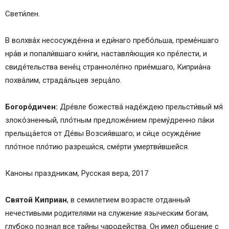
Свети́лен.
В волхва́х несосужде́нна и еди́наго пребо́льша, преме́ншаго
нра́в и попали́вшаго кни́ги, наставля́ющия ко пре́лести, и
свиде́тельства вене́ц странноле́пно прие́мшаго, Киприа́на
похва́лим, страда́льцев зерца́ло.
Богоро́дичен:
Дре́вле божества́ наде́ждею прельсти́вый мя́
злоко́зненный, пло́тным предложе́нием прему́дренно па́ки
прельща́ется от Де́вы Возсия́вшаго; и си́це осужде́ние
пло́тное пло́тию разреши́ся, сме́рти умертви́вшейся.
Каноны праздникам, Русская вера, 2017
Святой Киприан
, в семилетием возрасте отданный
нечестивыми родителями на служение языческим богам,
глубоко познал все тайны чародейства. Он имел общение с