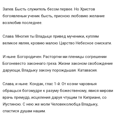
Запев. Бысть служитель бесом первее. Но Христов
богоявленыи ученик бысть, присною любовию желание
возлюбив последнее.
Слава. Многия ты Владыце привед мученики, куплям
великое являя, кровию малою Царство Небесное снискати.
И ныне. Богородичен. Расторгни ми пленицы согрешении
Богоневесто законнаго греха. Жизни законом свобождение
дарующи, Владыку закону порождьшая. Катавасия.
Слава, и ныне. Кондак, глас 1-й. От козни чаровныя
обращься богомудре к разуму божественому, явися мирови
врачь премудр, исцеления даруя чтущим тя Киприане, со
Иустиною. С нею же моли Человеколюбца Владыку,
спастися душам нашим.