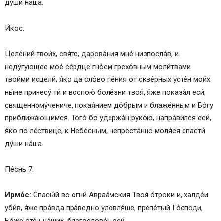
ду́ши на́ша.
И́кос.
Целе́ний твои́х, свя́те, дарова́ния мне́ низпосла́в, и
неду́гующее мое́ се́рдце гно́ем грехо́вным моли́твами
твои́ми исцели́, я́ко да сло́во пе́ния от скве́рных усте́н мои́х
ны́не принесу́ ти́ и воспою́ боле́зни твоя́, я́же показа́л еси́,
священному́чениче, покая́нием до́брым и блаже́нным и Бо́гу
приближа́ющимся. Того́ бо удержа́н руко́ю, напра́вился еси́,
я́ко по ле́ствице, к Небе́сным, непреста́нно моля́ся спасти́
ду́ши на́ша.
Пе́снь 7.
Ирмо́с:
Спасы́й во огни́ Авраа́мския Твоя́ о́троки и, халде́и
уби́в, я́же пра́вда пра́ведно уловля́ше, препе́тый Го́споди,
Бо́же оте́ц на́ших, благослове́н еси́.