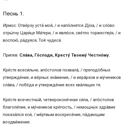
Песнь 1.
Ирмос: Отве́рзу уста́ моя́, / и напо́лнятся Ду́ха, / и сло́во
отры́гну Цари́це Ма́тери, / и явлю́ся, све́тло торжеству́я, / и
воспою́, ра́дуяся, Тоя́ чудеса́.
Припев:
Сла́ва, Го́споди, Кресту́ Твоему́ Честно́му.
Кре́сте всеси́льне, апо́столов похвала́, / преподо́бных
утвержде́ние, и ве́рных зна́мение, / и иера́рхов и му́чеников
сла́ва, / побе́да и утвержде́ние всех хва́лящих тя.
Кре́сте всечестны́й, четвероконе́чная си́ла, / апо́столов
благоле́пие, и му́чеников кре́пость, / немощны́х здра́вие
показа́лся еси́, / ме́ртвым воскресе́ние, па́дающим
воздви́жение.