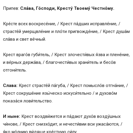
Припев:
Сла́ва, Го́споди, Кресту́ Твоему́ Честно́му.
Кре́сте всех воскресе́ние, / Крест па́дших исправле́ние, /
страсте́й умерщвле́ние и пло́ти пригвожде́ние, / Крест душа́м
сла́ва и свет ве́чный.
Крест враго́в губи́тель, / Крест злочести́вых я́зва и плене́ние,
и ве́рных держа́ва, / благочести́вых храни́тель и бесо́в
отгони́тель.
Слава:
Крест страсте́й па́губа, / Крест помысло́в отгна́ние, /
Крест сокруше́ние язы́ческо искуси́тельно / и духово́м
показа́ся лови́тельство.
И ныне:
Крест воздви́жется и па́дают духо́в возду́шных
чи́нове, / Крест снизхо́дит, и нечести́вии вси ужаса́ются, /
я́ко мо́лнию ви́дяще кре́стную си́лу.