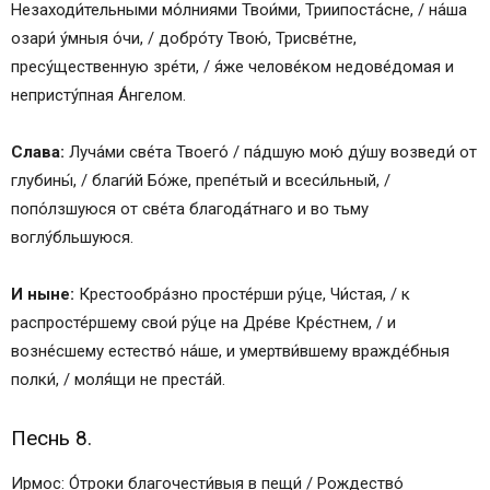
Незаходи́тельными мо́лниями Твои́ми, Триипоста́сне, / на́ша
озари́ у́мныя о́чи, / добро́ту Твою́, Трисве́тне,
пресу́щественную зре́ти, / я́же челове́ком недове́домая и
непристу́пная А́нгелом.
Слава:
Луча́ми све́та Твоего́ / па́дшую мою́ ду́шу возведи́ от
глубины́, / благи́й Бо́же, препе́тый и всеси́льный, /
попо́лзшуюся от све́та благода́тнаго и во тьму
воглу́бльшуюся.
И ныне:
Крестообра́зно просте́рши ру́це, Чи́стая, / к
распросте́ршему свои́ ру́це на Дре́ве Кре́стнем, / и
возне́сшему естество́ на́ше, и умертви́вшему вражде́бныя
полки́, / моля́щи не преста́й.
Песнь 8.
Ирмос: О́троки благочести́выя в пещи́ / Рождество́