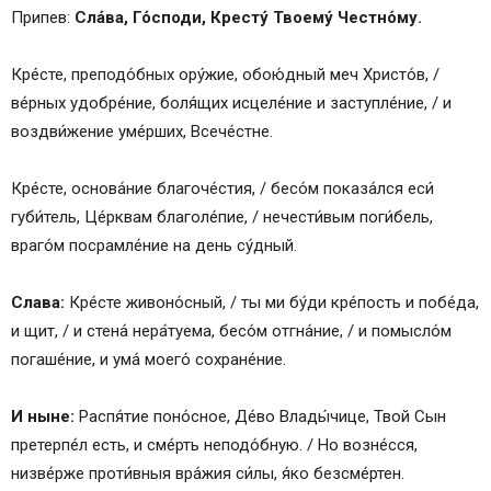
Припев:
Сла́ва, Го́споди, Кресту́ Твоему́ Честно́му.
Кре́сте, преподо́бных ору́жие, обою́дный меч Христо́в, /
ве́рных удобре́ние, боля́щих исцеле́ние и заступле́ние, / и
воздви́жение уме́рших, Всече́стне.
Кре́сте, основа́ние благоче́стия, / бесо́м показа́лся еси́
губи́тель, Це́рквам благоле́пие, / нечести́вым поги́бель,
враго́м посрамле́ние на день су́дный.
Слава:
Кре́сте живоно́сный, / ты ми бу́ди кре́пость и побе́да,
и щит, / и стена́ нера́туема, бесо́м отгна́ние, / и помысло́м
погаше́ние, и ума́ моего́ сохране́ние.
И ныне:
Распя́тие поно́сное, Де́во Влады́чице, Твой Сын
претерпе́л есть, и сме́рть неподо́бную. / Но возне́сся,
низве́рже проти́вныя вра́жия си́лы, я́ко безсме́ртен.