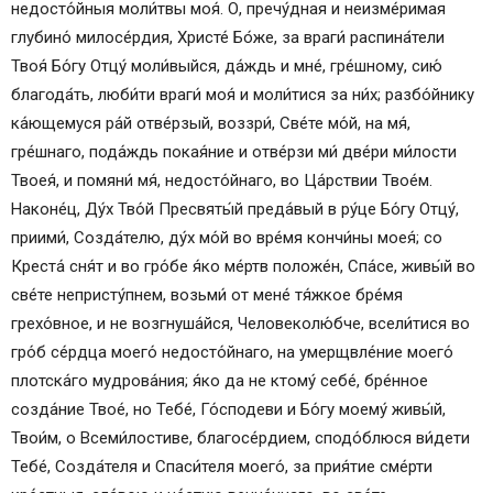
недосто́йныя моли́твы моя́. О, пречу́дная и неизме́римая
глубино́ милосе́рдия, Христе́ Бо́же, за враги́ распина́тели
Твоя́ Бо́гу Отцу́ моли́выйся, да́ждь и мне́, гре́шному, сию́
благода́ть, люби́ти враги́ моя́ и моли́тися за ни́х; разбо́йнику
ка́ющемуся ра́й отве́рзый, воззри́, Све́те мо́й, на мя́,
гре́шнаго, пода́ждь покая́ние и отве́рзи ми́ две́ри ми́лости
Твоея́, и помяни́ мя́, недосто́йнаго, во Ца́рствии Твое́м.
Наконе́ц, Ду́х Тво́й Пресвяты́й преда́вый в ру́це Бо́гу Отцу́,
приими́, Созда́телю, ду́х мо́й во вре́мя кончи́ны моея́; со
Креста́ сня́т и во гро́бе я́ко ме́ртв положе́н, Спа́се, живы́й во
све́те непристу́пнем, возьми́ от мене́ тя́жкое бре́мя
грехо́вное, и не возгнуша́йся, Человеколю́бче, всели́тися во
гро́б се́рдца моего́ недосто́йнаго, на умерщвле́ние моего́
плотска́го мудрова́ния; я́ко да не ктому́ себе́, бре́нное
созда́ние Твое́, но Тебе́, Го́сподеви и Бо́гу моему́ живы́й,
Твои́м, о Всеми́лостиве, благосе́рдием, сподо́блюся ви́дети
Тебе́, Созда́теля и Спаси́теля моего́, за прия́тие сме́рти