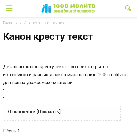
Главная
Из открытых источников
Канон кресту текст
Детально: канон кресту текст - со всех открытых
источников и разных уголков мира на сайте 1000-molitv.ru
для наших уважаемых читателей.
'
'
Оглавление [Показать]
Каноны и акафисты на каждый день седмицы
Пе́снь 1.
Тропарь Креста, глас 1: