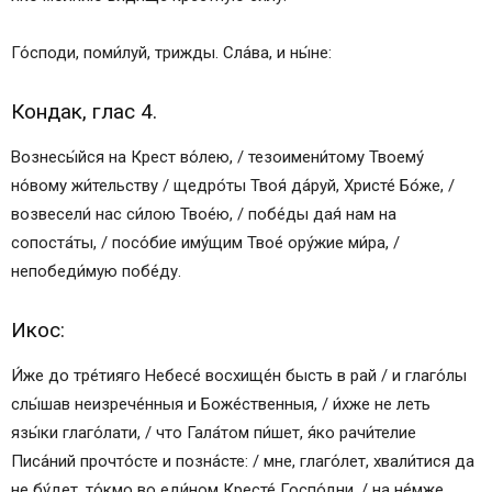
Го́споди, поми́луй, трижды. Сла́ва, и ны́не:
Кондак, глас 4.
Вознесы́йся на Крест во́лею, / тезоимени́тому Твоему́
но́вому жи́тельству / щедро́ты Твоя́ да́руй, Христе́ Бо́же, /
возвесели́ нас си́лою Твое́ю, / побе́ды дая́ нам на
сопоста́ты, / посо́бие иму́щим Твое́ oру́жие ми́ра, /
непобеди́мую побе́ду.
Икос:
И́же до тре́тияго Небесе́ восхище́н бысть в рай / и глаго́лы
слы́шав неизрече́нныя и Боже́ственныя, / и́хже не леть
язы́ки глаго́лати, / что Гала́том пи́шет, я́ко рачи́телие
Писа́ний прочто́сте и позна́сте: / мне, глаго́лет, хвали́тися да
не бу́дет, то́кмо во еди́ном Кресте́ Госпо́дни, / на не́мже,