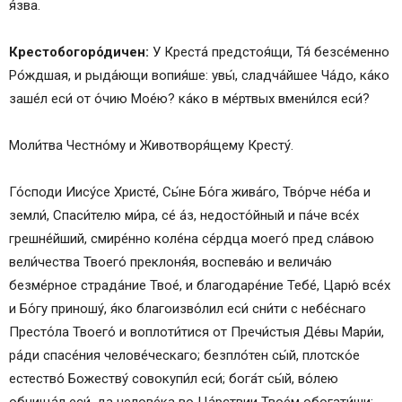
я́зва.
Крестобогоро́дичен:
У Креста́ предстоя́щи, Тя́ безсе́менно
Ро́ждшая, и рыда́ющи вопия́ше: увы́, сладча́йшее Ча́до, ка́ко
заше́л еси́ от о́чию Мое́ю? ка́ко в ме́ртвых вмени́лся еси́?
Моли́тва Честно́му и Животворя́щему Кресту́.
Го́споди Иису́се Христе́, Сы́не Бо́га жива́го, Тво́рче не́ба и
земли́, Спаси́телю ми́ра, се́ а́з, недосто́йный и па́че все́х
грешне́йший, смире́нно коле́на се́рдца моего́ пред сла́вою
вели́чества Твоего́ преклоня́я, воспева́ю и велича́ю
безме́рное страда́ние Твое́, и благодаре́ние Тебе́, Царю́ все́х
и Бо́гу приношу́, я́ко благоизво́лил еси́ сни́ти с небе́снаго
Престо́ла Твоего́ и воплоти́тися от Пречи́стыя Де́вы Мари́и,
ра́ди спасе́ния челове́ческаго; безпло́тен сы́й, плотско́е
естество́ Божеству́ совокупи́л еси́; бога́т сы́й, во́лею