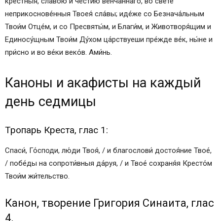
кре́стныя, сла́вою и че́стию венча́ннаго, во све́те
неприкоснове́нныя Твоея́ сла́вы; иде́же со Безнача́льным
Твои́м Отце́м, и со Пресвяты́м, и Благи́м, и Животворя́щим и
Единосу́щным Твои́м Ду́хом ца́рствуеши пре́жде ве́к, ны́не и
при́сно и во ве́ки веко́в. Ами́нь.
Каноны и акафисты на каждый
день седмицы
Тропарь Креста, глас 1:
Спаси́, Го́споди, лю́ди Твоя́, / и благослови́ достоя́ние Твое́,
/ побе́ды на сопроти́вныя да́руя, / и Твое́ сохраня́я Кресто́м
Твои́м жи́тельство.
Канон, творение Григория Синаита, глас
4.