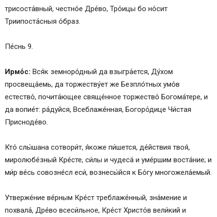
трисоста́вный, честно́е Дре́во, Тро́ицы бо но́сит
Триипоста́сныя о́браз.
Пе́снь 9.
Ирмо́с:
Вся́к земноро́дный да взыгра́ется, Ду́хом
просвеща́емь, да торжеству́ет же Безпло́тных умо́в
естество́, почита́ющее свяще́нное торжество́ Богома́тере, и
да вопие́т: ра́дуйся, Всеблаже́нная, Богоро́дице Чи́стая
Присноде́во.
Кто́ слы́шана сотвори́т, я́коже пи́шется, де́йствия твоя́,
миролюбе́зный Кре́сте, си́лы и чудеса́ и уме́ршим воста́ние; и
ми́р ве́сь совозне́сл еси́, вознесы́йся к Бо́гу многожела́емый.
Утверже́ние ве́рным Кре́ст треблаже́нный, зна́мение и
похвала́, Дре́во всеси́льное, Кре́ст Христо́в вели́кий и