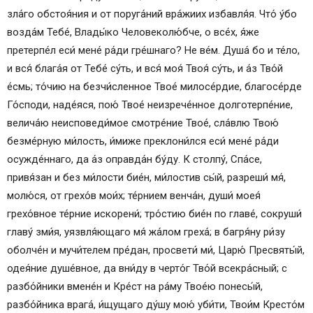
зла́го обстоя́ния и от поруга́ний вра́жиих избавля́я. Что́ у́бо
возда́м Тебе́, Влады́ко Человеколю́бче, о все́х, я́же
претерпе́л еси́ мене́ ра́ди гре́шнаго? Не ве́м. Душа́ бо и те́ло,
и вся́ блага́я от Тебе́ су́ть, и вся́ моя́ Твоя́ су́ть, и а́з Тво́й
е́смь; то́чию на безчи́сленное Твое́ милосе́рдие, благосе́рде
Го́споди, наде́яся, пою́ Твое́ неизрече́нное долготерпе́ние,
велича́ю неисповеди́мое смотре́ние Твое́, сла́влю Твою́
безме́рную ми́лость, и́миже преклони́лся еси́ мене́ ра́ди
осужде́ннаго, да а́з оправда́н бу́ду. К столпу́, Спа́се,
привя́зан и без ми́лости бие́н, ми́лостив сы́й, разреши́ мя́,
молю́ся, от грехо́в мои́х; те́рнием венча́н, души́ моея́
грехо́вное те́рние искорени́; тро́стию бие́н по главе́, сокруши́
главу́ зми́я, уязвля́ющаго мя́ жа́лом греха́; в багря́ну ри́зу
оболче́н и мучи́телем пре́дан, просвети́ ми́, Царю́ Пресвяты́й,
одея́ние душе́вное, да вни́ду в черто́г Тво́й всекра́сный; с
разбо́йники вмене́н и Кре́ст на ра́му Твое́ю понесы́й,
разбо́йника врага́, и́щущаго ду́шу мою́ уби́ти, Твои́м Кресто́м