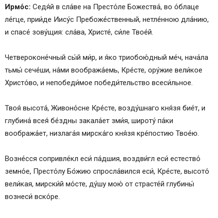
Ирмо́с:
Седя́й в сла́ве на Престо́ле Божества́, во о́блаце
ле́гце, прии́де Иису́с Пребоже́ственный, нетле́нною дла́нию,
и спасе́ зову́щия: сла́ва, Христе́, си́ле Твое́й.
Четвероконе́чный сы́й ми́р, и я́ко триобою́дный ме́ч, нача́ла
тьмы́ сече́ши, на́ми вообража́емь, Кре́сте, ору́жие вели́кое
Христо́во, и непобеди́мое победи́тельство всеси́льное.
Твоя́ высота́, Живоно́сне Кре́сте, возду́шнаго кня́зя бие́т, и
глубина́ всея́ бе́здны закала́ет зми́я, широту́ па́ки
вообража́ет, низлага́я мирска́го кня́зя кре́постию Твое́ю.
Возне́сся сопривле́кл еси́ па́дшия, воздви́гл еси́ естество́
земно́е, Престо́лу Бо́жию спросла́вился еси́, Кре́сте, высото́
вели́кая, мирски́й мо́сте, ду́шу мою́ от страсте́й глубины́
вознеси́ вско́ре.