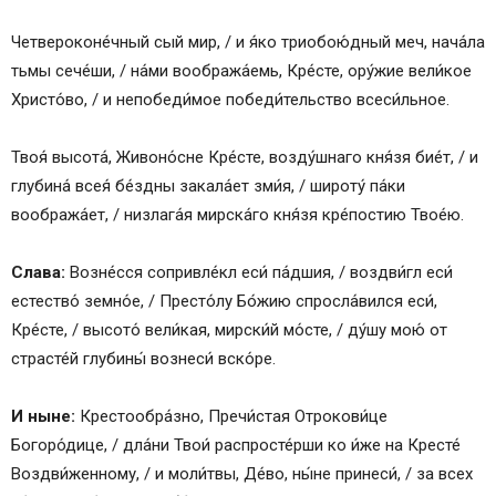
Четвероконе́чный сый мир, / и я́ко триобою́дный меч, нача́ла
тьмы сече́ши, / на́ми вообража́емь, Кре́сте, ору́жие вели́кое
Христо́во, / и непобеди́мое победи́тельство всеси́льное.
Твоя́ высота́, Живоно́сне Кре́сте, возду́шнаго кня́зя бие́т, / и
глубина́ всея́ бе́здны закала́ет зми́я, / широту́ па́ки
вообража́ет, / низлага́я мирска́го кня́зя кре́постию Твое́ю.
Слава:
Возне́сся сопривле́кл еси́ па́дшия, / воздви́гл еси́
естество́ земно́е, / Престо́лу Бо́жию спросла́вился еси́,
Кре́сте, / высото́ вели́кая, мирски́й мо́сте, / ду́шу мою́ от
страсте́й глубины́ вознеси́ вско́ре.
И ныне:
Крестообра́зно, Пречи́стая Отрокови́це
Богоро́дице, / дла́ни Твои́ распросте́рши ко и́же на Кресте́
Воздви́женному, / и моли́твы, Де́во, ны́не принеси́, / за всех