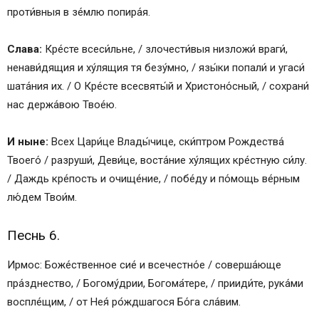
проти́вныя в зе́млю попира́я.
Слава:
Кре́сте всеси́льне, / злочести́выя низложи́ враги́,
ненави́дящия и ху́лящия тя безу́мно, / язы́ки попали́ и угаси́
шата́ния их. / О Кре́сте всесвяты́й и Христоно́сный, / сохрани́
нас держа́вою Твое́ю.
И ныне:
Всех Цари́це Влады́чице, ски́птром Рождества́
Твоего́ / разруши́, Деви́це, воста́ние ху́лящих кре́стную си́лу.
/ Даждь кре́пость и очище́ние, / побе́ду и по́мощь ве́рным
лю́дем Твои́м.
Песнь 6.
Ирмос: Боже́ственное сие́ и всечестно́е / соверша́юще
пра́зднество, / Богому́дрии, Богома́тере, / прииди́те, рука́ми
воспле́щим, / от Нея́ ро́ждшагося Бо́га сла́вим.