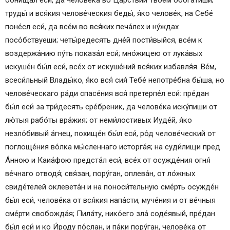
обнища́л еси́, да челове́ка во Ца́рствии Твое́м обогати́ши;
труды́ и вся́кия челове́ческия беды́, я́ко челове́к, на Себе́
поне́сл еси́, да все́м во вся́ких печа́лех и ну́ждах
посо́бствуеши; четы́редесять дне́й пости́выйся, все́м к
воздержа́нию пу́ть показа́л еси́; мно́жицею от лука́вых
искуше́н бы́л еси́, все́х от искуше́ний вся́ких избавля́я. Ве́м,
всеси́льный Влады́ко, я́ко вся́ сия́ Тебе́ непотре́бна бы́ша, но
челове́ческаго ра́ди спасе́ния вся́ претерпе́л еси́: пре́дан
бы́л еси́ за три́десять сре́бреник, да челове́ка иску́пиши от
лю́тыя рабо́ты вра́жия; от неми́лостивых Иуде́й, я́ко
незло́бивый а́гнец, похище́н бы́л еси́, ро́д челове́ческий от
поглоще́ния во́лка мы́сленнаго исторга́я; на суди́лищи пред
А́нною и Каиа́фою предста́л еси́, все́х от осужде́ния огня́
ве́чнаго отводя́; свя́зан, пору́ган, оплева́н, от ло́жных
свиде́телей оклевета́н и на поноси́тельную сме́рть осужде́н
бы́л еси́, челове́ка от вся́кия напа́сти, муче́ния и от ве́чныя
сме́рти свобожда́я; Пила́ту, нико́его зла́ соде́явый, пре́дан
бы́л еси́ и ко И́роду по́слан, и па́ки пору́ган, челове́ка от