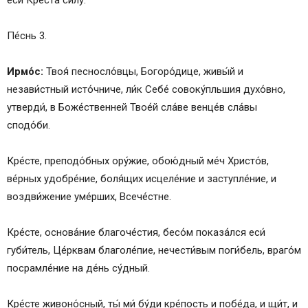
еси́ Креста́ си́лу.
Пе́снь 3.
Ирмо́с:
Твоя́ песносло́вцы, Богоро́дице, живы́й и
незави́стный исто́чниче, ли́к Себе́ совоку́пльшия духо́вно,
утверди́, в Боже́ственней Твое́й сла́ве венце́в сла́вы
сподо́би.
Кре́сте, преподо́бных ору́жие, обою́дный ме́ч Христо́в,
ве́рных удобре́ние, боля́щих исцеле́ние и заступле́ние, и
воздви́жение уме́рших, Всече́стне.
Кре́сте, основа́ние благоче́стия, бесо́м показа́лся еси́
губи́тель, Це́рквам благоле́пие, нечести́вым поги́бель, враго́м
посрамле́ние на де́нь су́дный.
Кре́сте живоно́сный, ты́ ми́ бу́ди кре́пость и побе́да, и щи́т, и