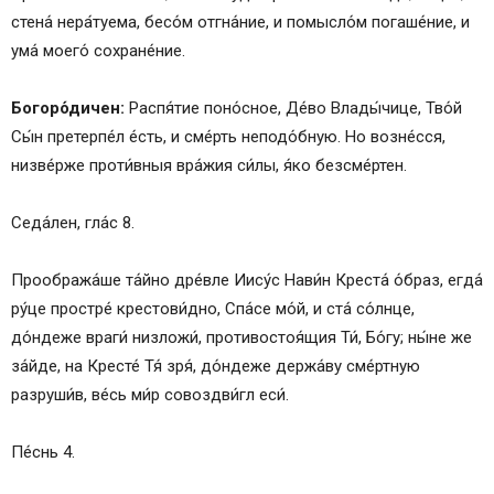
стена́ нера́туема, бесо́м отгна́ние, и помысло́м погаше́ние, и
ума́ моего́ сохране́ние.
Богоро́дичен:
Распя́тие поно́сное, Де́во Влады́чице, Тво́й
Сы́н претерпе́л е́сть, и сме́рть неподо́бную. Но возне́сся,
низве́рже проти́вныя вра́жия си́лы, я́ко безсме́ртен.
Седа́лен, гла́с 8.
Прообража́ше та́йно дре́вле Иису́с Нави́н Креста́ о́браз, егда́
ру́це простре́ крестови́дно, Спа́се мо́й, и ста́ со́лнце,
до́ндеже враги́ низложи́, противостоя́щия Ти́, Бо́гу; ны́не же
за́йде, на Кресте́ Тя́ зря́, до́ндеже держа́ву сме́ртную
разруши́в, ве́сь ми́р совоздви́гл еси́.
Пе́снь 4.