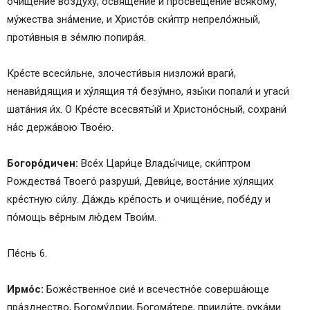
очище́ние возду́ху, освяще́ние и просвеще́ние вся́кому,
му́жества зна́мение, и Христо́в ски́птр непрело́жный,
проти́вныя в зе́млю попира́я.
Кре́сте всеси́льне, злочести́выя низложи́ враги́,
ненави́дящия и ху́лящия тя́ безу́мно, язы́ки попали́ и угаси́
шата́ния и́х. О Кре́сте всесвяты́й и Христоно́сный, сохрани́
на́с держа́вою Твое́ю.
Богоро́дичен:
Все́х Цари́це Влады́чице, ски́птром
Рождества́ Твоего́ разруши́, Деви́це, воста́ние ху́лящих
кре́стную си́лу. Да́ждь кре́пость и очище́ние, побе́ду и
по́мощь ве́рным лю́дем Твои́м.
Пе́снь 6.
Ирмо́с:
Боже́ственное сие́ и всечестно́е соверша́юще
пра́зднество, Богому́дрии, Богома́тере, прииди́те, рука́ми