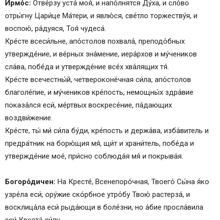
Ирмо́с:
Отве́рзу уста́ моя́, и напо́лнятся Ду́ха, и сло́во
Канон, творение Григория Синаита, глас 4.
отры́гну Цари́це Ма́тери, и явлю́ся, све́тло торжеству́я, и
Песнь 1.
воспою́, ра́дуяся, Тоя́ чудеса́.
Песнь 3.
Кре́сте всеси́льне, апо́столов похвала́, преподо́бных
Седален, глас 8.
утвержде́ние, и ве́рных зна́мение, иера́рхов и му́чеников
Песнь 4.
сла́ва, побе́да и утвержде́ние все́х хва́лящих тя́.
Песнь 5.
Кре́сте всечестны́й, четвероконе́чная си́ла, апо́столов
Песнь 6.
благоле́пие, и му́чеников кре́пость, немощны́х здра́вие
Кондак, глас 4.
показа́лся еси́, ме́ртвых воскресе́ние, па́дающих
Икос:
воздви́жение.
Песнь 7.
Кре́сте, ты́ ми́ си́ла бу́ди, кре́пость и держа́ва, изба́витель и
Песнь 8.
предра́тник на борю́щия мя́, щи́т и храни́тель, побе́да и
Песнь 9.
утвержде́ние мое́, при́сно соблюда́я мя́ и покрыва́я.
Светилен, глас 2.
Молитва Честному и Животворящему Кресту:
Богоро́дичен:
На Кресте́, Всенепоро́чная, Твоего́ Сы́на я́ко
Канон, глас 4-й
узре́ла еси́, ору́жие ско́рбное утро́бу Твою́ растерза́, и
восклица́ла еси́ рыда́ющи в боле́зни, но а́бие просла́вила