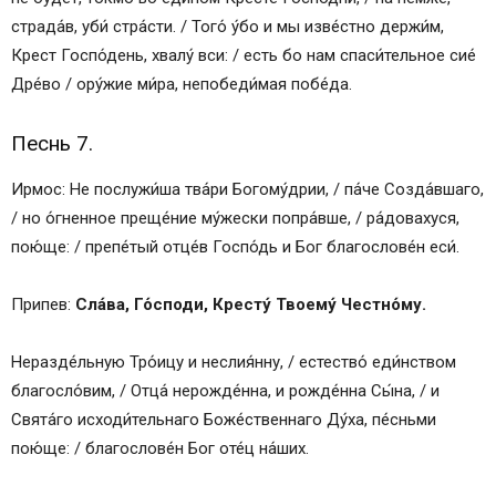
страда́в, уби́ стра́сти. / Того́ у́бо и мы изве́стно держи́м,
Крест Госпо́день, хвалу́ вси: / есть бо нам спаси́тельное сие́
Дре́во / oру́жие ми́ра, непобеди́мая побе́да.
Песнь 7.
Ирмос: Не послужи́ша тва́ри Богому́дрии, / па́че Созда́вшаго,
/ но о́гненное преще́ние му́жески попра́вше, / ра́довахуся,
пою́ще: / препе́тый отце́в Госпо́дь и Бог благослове́н еси́.
Припев:
Сла́ва, Го́споди, Кресту́ Твоему́ Честно́му.
Неразде́льную Тро́ицу и неслия́нну, / естество́ еди́нством
благосло́вим, / Отца́ нерожде́нна, и рожде́нна Сы́на, / и
Свята́го исходи́тельнаго Боже́ственнаго Ду́ха, пе́сньми
пою́ще: / благослове́н Бог оте́ц на́ших.