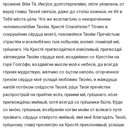
прожени́. Ве́м Тя́, Иису́се долготерпели́ве, лю́те уя́звлена; от
верху́ главы́ Твоея́ святы́я, да́же до стопы́ ножны́я, не бе́ в
Тебе́ ме́ста це́ла. Что́ же возглаго́лю о неизрече́ннем
человеколю́бии Твое́м, Христе́ Спаси́телю? То́чию в
сокруше́нии се́рдца моего́, покланя́яся Твои́м Пречи́стым
страсте́м и вселюбе́зно ты́я лобыза́я, вопию́: поми́луй мя́,
гре́шнаго. На Кресте́ пригвозди́тися изво́ливый, пригвозди́
за́поведем Твои́м се́рдце мое́; воздви́жен со Кресто́м на
горе́ Голго́фе, воздви́гни мы́сли моя́ к небеси́, да всегда́
го́рняя му́дрствую; же́лчию со о́цтом напое́н, огорче́нное
грехо́м се́рдце мое́ услади́ любо́вию Твое́ю, и жа́ждуща
напо́й пото́ком сла́дости Твоея́; ру́це Твои́ пречи́стеи
распростры́й на прия́тие все́х, приими́ мя́, гре́шнаго; но́зе
пригвожде́ны име́вый, хотя́ всегда́ со гре́шники бы́ти, бу́ди
со мно́ю, гре́шным, возбраня́я нога́м мои́м от вся́каго пути́
лука́ваго; се́рдце отве́рсто име́вый, яви́ мне́ благода́ть Твою́,
гре́шному; главу́ пресвяту́ю на Кресте́ преклони́вый, услы́ши