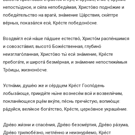
непосты́дное, и си́ла непобеди́мая, Христо́во подно́жие и
победи́тельство на враги́, зна́мение Ца́рствия, ски́птре
ве́рных, показа́лся еси́, Кре́сте победоно́сне.
Воздви́гл еси́ на́ше па́дшее естество́, Христо́м распе́ншимся
и совозста́вил; высото́ Боже́ственная, глубино́
неизглаго́ланная, Христо́во ты́ еси́ зна́мение, Кре́сте
пребога́те, и широта́ безме́рная, и зна́мение непостижи́мыя
Тро́ицы, жизноно́сче.
Устна́ми, душе́ю же и се́рдцем Кре́ст Госпо́день
лобыза́юще, прииди́те ны́не вознесе́м вси́ и возвели́чим,
покланя́ющеся рце́м вку́пе, пе́снь пречи́стую, вопию́ще:
ра́дуйся, вели́кое бога́тство, Кре́сте, церко́вное украше́ние.
Дре́во жи́зни и спасе́ния, Дре́во безсме́ртия, Дре́во ра́зума,
Дре́во трилюбе́зно, нетле́нно и неизнуря́емо, Кре́ст