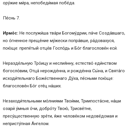
ору́жие ми́ра, непобеди́мая побе́да.
Пе́снь 7.
Ирмо́с:
Не послужи́ша тва́ри Богому́дрии, па́че Созда́вшаго,
но о́гненное преще́ние му́жески попра́вше, ра́довахуся,
пою́ще: препе́тый отце́в Госпо́дь и Бо́г благослове́н еси́.
Неразде́льную Тро́ицу и неслия́нну, естество́ еди́нством
богосло́вим, Отца́ нерожде́нна, и рожде́нна Сы́на, и Свята́го
исходи́тельнаго Боже́ственнаго Ду́ха, пе́сньми пою́ще:
благослове́н Бо́г оте́ц на́ших.
Незаходи́тельными мо́лниями Твои́ми, Триипоста́сне, на́ши
озари́ у́мныя о́чи, добро́ту Твою́, Трисве́тне,
пресу́щественную зре́ти, я́же челове́ком недове́домая и
непристу́пная А́нгелом.