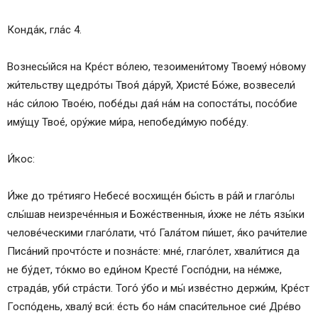
Конда́к, гла́с 4.
Вознесы́йся на Кре́ст во́лею, тезоимени́тому Твоему́ но́вому
жи́тельству щедро́ты Твоя́ да́руй, Христе́ Бо́же, возвесели́
на́с си́лою Твое́ю, побе́ды дая́ на́м на сопоста́ты, посо́бие
иму́щу Твое́, ору́жие ми́ра, непобеди́мую побе́ду.
И́кос:
И́же до тре́тияго Небесе́ восхище́н бы́сть в ра́й и глаго́лы
слы́шав неизрече́нныя и Боже́ственныя, и́хже не ле́ть язы́ки
челове́ческими глаго́лати, что́ Гала́том пи́шет, я́ко рачи́телие
Писа́ний прочто́сте и позна́сте: мне́, глаго́лет, хвали́тися да
не бу́дет, то́кмо во еди́ном Кресте́ Госпо́дни, на не́мже,
страда́в, уби́ стра́сти. Того́ у́бо и мы́ изве́стно держи́м, Кре́ст
Госпо́день, хвалу́ вси́: е́сть бо на́м спаси́тельное сие́ Дре́во