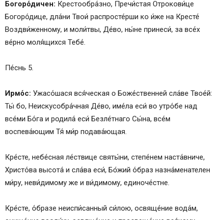
Богоро́дичен:
Крестообра́зно, Пречи́стая Отрокови́це
Богоро́дице, дла́ни Твои́ распросте́рши ко и́же на Кресте́
Воздви́женному, и моли́твы, Де́во, ны́не принеси́, за все́х
ве́рно моля́щихся Тебе́.
Пе́снь 5.
Ирмо́с:
Ужасо́шася вся́ческая о Боже́ственней сла́ве Твое́й:
Ты́ бо, Неискусобра́чная Де́во, име́ла еси́ во утро́бе над
все́ми Бо́га и родила́ еси́ Безле́тнаго Сы́на, все́м
воспева́ющим Тя́ ми́р подава́ющая.
Кре́сте, небе́сная ле́ствице святы́ни, степе́нем наста́вниче,
Христо́ва высота́ и сла́ва еси́, Бо́жий о́браз назна́менателен
ми́ру, неви́димому же и ви́димому, единоче́стне.
Кре́сте, о́бразе неиспи́санный си́лою, освяще́ние вода́м,