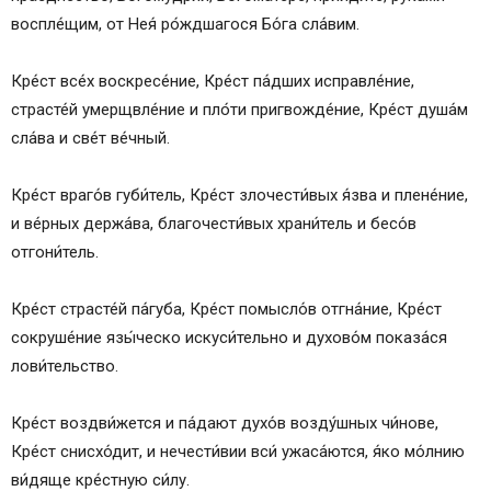
воспле́щим, от Нея́ ро́ждшагося Бо́га сла́вим.
Кре́ст все́х воскресе́ние, Кре́ст па́дших исправле́ние,
страсте́й умерщвле́ние и пло́ти пригвожде́ние, Кре́ст душа́м
сла́ва и све́т ве́чный.
Кре́ст враго́в губи́тель, Кре́ст злочести́вых я́зва и плене́ние,
и ве́рных держа́ва, благочести́вых храни́тель и бесо́в
отгони́тель.
Кре́ст страсте́й па́губа, Кре́ст помысло́в отгна́ние, Кре́ст
сокруше́ние язы́ческо искуси́тельно и духово́м показа́ся
лови́тельство.
Кре́ст воздви́жется и па́дают духо́в возду́шных чи́нове,
Кре́ст снисхо́дит, и нечести́вии вси́ ужаса́ются, я́ко мо́лнию
ви́дяще кре́стную си́лу.