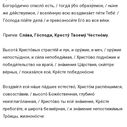
Богоро́дично спасло́ есть, / тогда́ у́бо образу́емое, / ны́не
же де́йствуемое, / вселе́нную всю воздвиза́ет пе́ти Тебе́: /
Го́спода по́йте дела́ / и превозноси́те Его́ во вся ве́ки.
Припев:
Сла́ва, Го́споди, Кресту́ Твоему́ Честно́му.
Высота́ Христо́вых страсте́й и лук, и ору́жие, и меч, / ору́жие
непосты́дное, и си́ла непобеди́мая, / Христо́во подно́жие и
победи́тельство на враги́, / зна́мения Ца́рствия, ски́птре
ве́рных, / показа́лся еси́, Кре́сте победоно́сне.
Воздви́гл еси́ на́ше па́дшее естество́, Христо́м распе́ншимся,
совозста́вив; / высото́ Боже́ственная, глубино́
неизглаго́ланная, / Христо́во ты еси́ зна́мение, Кре́сте
пребога́те, и широта́ безме́рная, / и зна́мение непостижи́мыя
Тро́ицы, жизноно́сче.