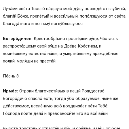
Луча́ми све́та Твоего́ па́дшую мою́ ду́шу возведи́ от глубины́,
благи́й Бо́же, препе́тый и всеси́льный, попо́лзшуюся от све́та
благода́тнаго и во тьму́ воглу́бльшуюся.
Богоро́дичен:
Крестообра́зно просте́рши ру́це, Чи́стая, к
распросте́ршему свои́ ру́це на Дре́ве Кре́стнем, и
возне́сшему естество́ на́ше, и умертви́вшему вражде́бныя
полки́, моля́щи не преста́й.
Пе́снь 8.
Ирмо́с:
О́троки благочести́выя в пещи́ Рождество́
Богоро́дичо спасло́ е́сть, тогда́ у́бо образу́емое, ны́не же
де́йствуемое, вселе́нную всю́ воздвиза́ет пе́ти Тебе́:
Го́спода по́йте дела́ и превозноси́те Его́ во вся́ ве́ки.
Высота́ Христо́вых страсте́й и лу́к, и ору́жие, и ме́ч, ору́жие