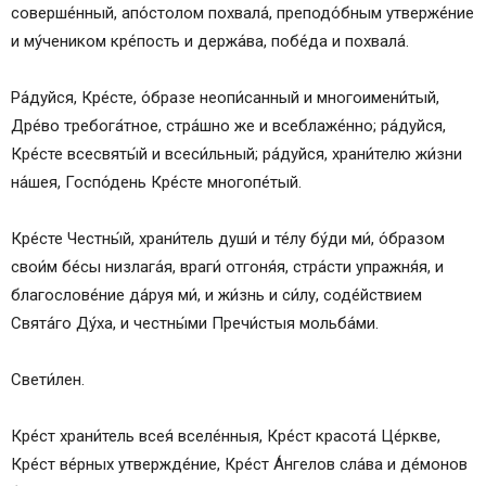
соверше́нный, апо́столом похвала́, преподо́бным утверже́ние
и му́чеником кре́пость и держа́ва, побе́да и похвала́.
Ра́дуйся, Кре́сте, о́бразе неопи́санный и многоимени́тый,
Дре́во требога́тное, стра́шно же и всеблаже́нно; ра́дуйся,
Кре́сте всесвяты́й и всеси́льный; ра́дуйся, храни́телю жи́зни
на́шея, Госпо́день Кре́сте многопе́тый.
Кре́сте Честны́й, храни́тель души́ и те́лу бу́ди ми́, о́бразом
свои́м бе́сы низлага́я, враги́ отгоня́я, стра́сти упражня́я, и
благослове́ние да́руя ми́, и жи́знь и си́лу, соде́йствием
Свята́го Ду́ха, и честны́ми Пречи́стыя мольба́ми.
Свети́лен.
Кре́ст храни́тель всея́ вселе́нныя, Кре́ст красота́ Це́ркве,
Кре́ст ве́рных утвержде́ние, Кре́ст А́нгелов сла́ва и де́монов