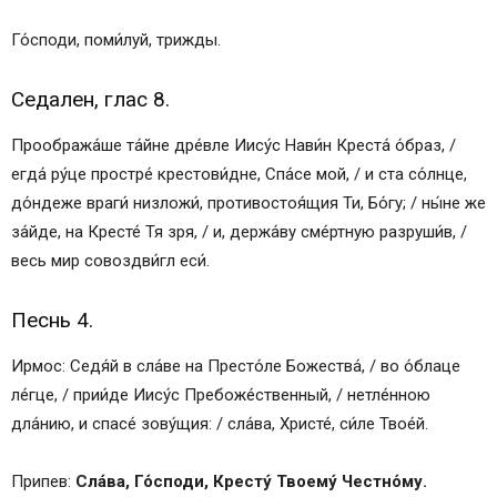
Го́споди, поми́луй, трижды.
Седален, глас 8.
Прообража́ше та́йне дре́вле Иису́с Нави́н Креста́ о́браз, /
егда́ ру́це простре́ крестови́дне, Спа́се мой, / и ста со́лнце,
до́ндеже враги́ низложи́, противостоя́щия Ти, Бо́гу; / ны́не же
за́йде, на Кресте́ Тя зря, / и, держа́ву сме́ртную разруши́в, /
весь мир совоздви́гл еси́.
Песнь 4.
Ирмос: Седя́й в сла́ве на Престо́ле Божества́, / во о́блаце
ле́гце, / прии́де Иису́с Пребоже́ственный, / нетле́нною
дла́нию, и спасе́ зову́щия: / сла́ва, Христе́, си́ле Твое́й.
Припев:
Сла́ва, Го́споди, Кресту́ Твоему́ Честно́му.