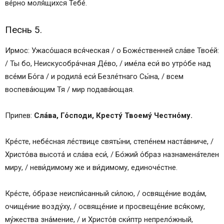
ве́рно моля́щихся Тебе́.
Песнь 5.
Ирмос: Ужасо́шася вся́ческая / о Боже́ственней сла́ве Твое́й:
/ Ты бо, Неискусобра́чная Де́во, / име́ла еси́ во утро́бе над
все́ми Бо́га / и родила́ еси́ Безле́тнаго Сы́на, / всем
воспева́ющим Тя / мир подава́ющая.
Припев:
Сла́ва, Го́споди, Кресту́ Твоему́ Честно́му.
Кре́сте, небе́сная ле́ствице святы́ни, степе́нем наста́вниче, /
Христо́ва высота́ и сла́ва еси́, / Бо́жий о́браз назнамена́телен
миру, / неви́димому же и ви́димому, единоче́стне.
Кре́сте, о́бразе неиспи́санный си́лою, / освяще́ние вода́м,
очище́ние возду́ху, / освяще́ние и просвеще́ние вся́кому,
му́жества зна́мение, / и Христо́в ски́птр непрело́жный,