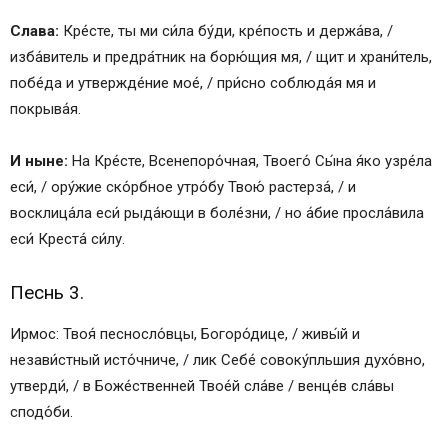
Слава:
Кре́сте, ты ми си́ла бу́ди, кре́пость и держа́ва, /
изба́витель и предра́тник на борю́щия мя, / щит и храни́тель,
побе́да и утвержде́ние мое́, / при́сно соблюда́я мя и
покрыва́я.
И ныне:
На Кре́сте, Всенепоро́чная, Твоего́ Сы́на я́ко узре́ла
еси́, / ору́жие ско́рбное утро́бу Твою́ растерза́, / и
восклица́ла еси́ рыда́ющи в боле́зни, / но а́бие просла́вила
еси́ Креста́ си́лу.
Песнь 3.
Ирмос: Твоя́ песносло́вцы, Богоро́дице, / живы́й и
незави́стный исто́чниче, / лик Себе́ совоку́пльшия духо́вно,
утверди́, / в Боже́ственней Твое́й сла́ве / венце́в сла́вы
сподо́би.