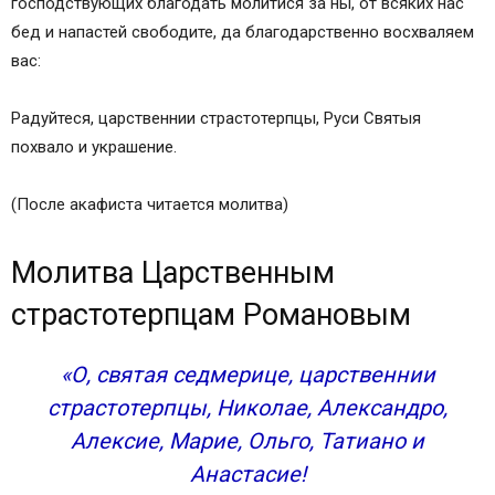
господствующих благодать молитися за ны, от всяких нас
бед и напастей свободите, да благодарственно восхваляем
вас:
Радуйтеся, царственнии страстотерпцы, Руси Святыя
похвало и украшение.
(После акафиста читается молитва)
Молитва Царственным
страстотерпцам Романовым
«О, святая седмерице, царственнии
страстотерпцы, Николае, Александро,
Алексие, Марие, Ольго, Татиано и
Анастасие!