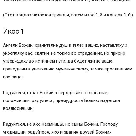
(Этот кондак читается трижды, затем икос 1-й и кондак 1-й.)
Икос 1
Ангели Божии, хранителие душ и телес ваших, наставляху и
укрепляху вас, святии, не токмо во страданиих, но присно
утверждаху во истиннем пути, да будет житие ваше
праведным к увенчанию мученическому; темже прославляем
вас сице:
Радуйтеся, страх Божий в сердце, яко основание,
положившии; радуйтеся, премудрость Божию издетска
возлюбившии.
Радуйтеся, не яко наемницы, но сыны Божии, Господу
угодившии; радуйтеся, яко и звания друзей Божиих