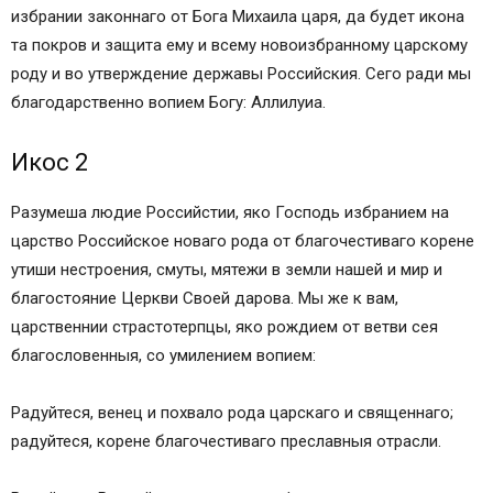
избрании законнаго от Бога Михаила царя, да будет икона
Кондак второй Царственным Страстотерпцам,
та покров и защита ему и всему новоизбранному царскому
глас 6
роду и во утверждение державы Российския. Сего ради мы
Величание Царственных страстотерпцев
благодарственно вопием Богу: Аллилуиа.
Молитва первая Царственным Страстотерпцам
Тропарь страстотерпцу царю Николаю, глас 5
Икос 2
Кондак страстотерпцу царю Николаю, глас 3
Молитва первая страстотерпцу царю Николаю
Разумеша людие Российстии, яко Господь избранием на
Молитва вторая страстотерпцу царю Николаю
царство Российское новаго рода от благочестиваго корене
Величание страстотерпцу царю Николаю
утиши нестроения, смуты, мятежи в земли нашей и мир и
Акафист Царственным Страстотерпцам:
благостояние Церкви Своей дарова. Мы же к вам,
Канон Царственным Страстотерпцам:
царственнии страстотерпцы, яко рождием от ветви сея
Житийная и научно-историческая литература о
благословенныя, со умилением вопием:
страстотерпцах императоре Николае,
императрице Александре, царевиче Алексие,
Радуйтеся, венец и похвало рода царскаго и священнаго;
царевнах Марии, Ольге, Татьяне и Анастасии:
радуйтеся, корене благочестиваго преславныя отрасли.
Читайте также:
Романовы на иконах и молитвы святым