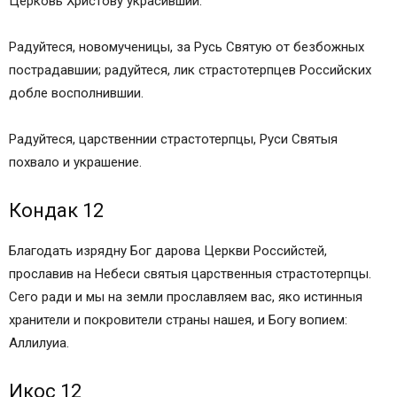
Церковь Христову украсившии.
Радуйтеся, новомученицы, за Русь Святую от безбожных
пострадавшии; радуйтеся, лик страстотерпцев Российских
добле восполнившии.
Радуйтеся, царственнии страстотерпцы, Руси Святыя
похвало и украшение.
Кондак 12
Благодать изрядну Бог дарова Церкви Российстей,
прославив на Небеси святыя царственныя страстотерпцы.
Сего ради и мы на земли прославляем вас, яко истинныя
хранители и покровители страны нашея, и Богу вопием:
Аллилуиа.
Икос 12