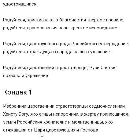
удостоившиися.
Радуйтеся, христианскаго благочестия твердое правило;
радуйтеся, православныя веры крепкое исповедание.
Радуйтеся, царствующаго рода Российскаго утверждение;
радуйтеся, страждущаго народа нашего утешение.
Радуйтеся, царственнии страстотерпцы, Руси Святыя
похвало и украшение.
Кондак 1
Избраннии царственнии страстотерпцы седмочисленнии,
Христу Богу, яко агнцы непорочнии, в жертву принесшиися,
земли Российския хранителие и молитвенницы, яко
стяжавшии от Царя царствующих и Господа