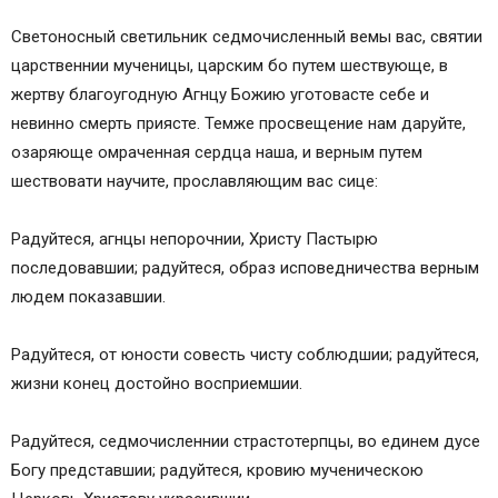
Светоносный светильник седмочисленный вемы вас, святии
царственнии мученицы, царским бо путем шествующе, в
жертву благоугодную Агнцу Божию уготовасте себе и
невинно смерть приясте. Темже просвещение нам даруйте,
озаряюще омраченная сердца наша, и верным путем
шествовати научите, прославляющим вас сице:
Радуйтеся, агнцы непорочнии, Христу Пастырю
последовавшии; радуйтеся, образ исповедничества верным
людем показавшии.
Радуйтеся, от юности совесть чисту соблюдшии; радуйтеся,
жизни конец достойно восприемшии.
Радуйтеся, седмочисленнии страстотерпцы, во единем дусе
Богу представшии; радуйтеся, кровию мученическою