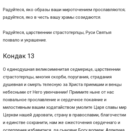
Радуйтеся, яко образы ваши мироточением прославляются;
радуйтеся, яко в честь вашу храмы созидаются.
Радуйтеся, царственнии страстотерпцы, Руси Святыя
похвало и украшение.
Кондак 13
О единодушная великоименитая седмерице, царственнии
страстотерпцы, многия скорби, поругания, страдания
душевная и смерть телесную за Христа приемшии и венцы
небесными от Него увенчаннии! Приимите ныне от нас
похвальное прославление и сердечное покаяние и
милостивным вашим ходатайством умолите Царя славы мир
Церкви нашей даровати, страну в православии, благочестии
и единстве сохранити, нам же ожесточения сердечнаго и
ослепления избавитися, да сыновне Богу вопием: Аллилуиа.