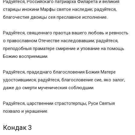
Радуйтеся, Российскаго патриарха Филарета и великия
Царственным страстотерпцам (д/ф “Убийство
старицы инокини Марфы святое наследие; радуйтеся,
царской семьи Романовых”)
благочестия двоицы сея преславное исполнение.
Где-то там далеко на Урале,
Молитва Cвятым Царственным Cтрастотерпцам
Радуйтеся, священнаго праотца вашего любовь и ревность
Ина молитва страстотерпцу царю Николаю
о православном Отечестве наследовавшии; радуйтеся,
преподобныя праматере смирение и упование на помощь
Божию восприемшии.
Радуйтеся, прадеднаго благословения Божия Матере
удостоившиися; радуйтеся, благословение сие, яко залог,
даже до смерти мученическия соблюдшии.
Радуйтеся, царственнии страстотерпцы, Руси Святыя
похвало и украшение.
Кондак 3