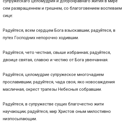
супружескаго целомудрия и добронравнаго жития в мире
сем развращеннем и грешнем, со благоговением воспеваем
сице:
Радуйтеся, всем сердцем Бога взыскавшии; радуйтеся, в
путех Господних непорочно ходившии.
Радуйтеся, чето честная, свыше избранная; радуйтеся,
двоице святая, славою и честию от Бога увенчанная.
Радуйтеся, целомудрие супружеское многочадием
прославившии; радуйтеся, чада своя, яко новосаждения
масличная, окрест трапезы Небесныя собравшии.
Радуйтеся, в супружестве сущих благочестно жити
научающии; радуйтеся, мир Христов оным милостивно
низпосылающии.