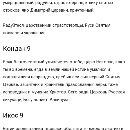
умерщвленный; радуйся, страстотерпче, к лику святых
отроков, яко Димитрий царевич, причтенный.
Радуйтеся, царственнии страстотерпцы, Руси Святыя
похвало и украшение.
Кондак 9
Всяк благочестивый удивляется о тебе, царю Николае, како
ты во времена, егда в земли нашей истина умалися и
подавляшеся неправдою, пребыл еси сын верный Святыя
Церкве, защитник и хранитель православныя веры, таже
исповедник и мученик Христов. Сего ради Церковь Русская,
ликующи, Богу вопиет: Аллилуиа.
Икос 9
Витии зловещаннии тщашася оболгати тя лжою и лестию и