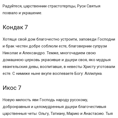
Радуйтеся, царственнии страстотерпцы, Руси Святыя
похвало и украшение.
Кондак 7
Хотяще свой дом благочестно устроити, заповеди Господни
и брак честен добре соблюли есте, благовернии супрузи
Николае и Александро. Темже, многочадием свою
домашнюю церковь украсивше и дщери своя, яко мудрыя
евангельския девы, воспитавше, в невесты Христу уготовали
есте. С нимиже ныне вкупе воспеваете Богу: Аллилуиа.
Икос 7
Новую милость яви Господь народу русскому,
добронравныя и целомудренныя дщери благочестивыя
царственныя четы: Ольгу, Татиану, Марию и Анастасию. Тыя