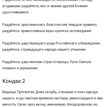
Николаю
угодившии; радуйтеся, яко и звания друзей Божиих
Молитвы святым
удостоившиися.
Молитва Царственным Страстотерпцам
Николаю, Александре, Алексию, Марии, Ольге,
Радуйтеся, христианскаго благочестия твердое правило;
Татьяне и Анастасии
радуйтеся, православныя веры крепкое исповедание.
Память: Память в воскресный день 25 января /
7 февраля, либо в ближайший воскресный день,
Радуйтеся, царствующаго рода Российскаго утверждение;
предшествующий или последующий 25 января
радуйтеся, страждущаго народа нашего утешение.
(Новомученики и исповедники Российские),
Третья неделя по Пятидесятнице (Собор
Радуйтеся, царственнии страстотерпцы, Руси Святыя
Петербургских святых), 4 / 17 июля
похвало и украшение.
Тропарь первый Царственным Страстотерпцам,
глас 4
Кондак 2
Кондак первый Царственным Страстотерпцам,
Видящи Пресвятая Дева скорбь, стенание и плач народа
глас 8
нашего, егда смутная времена насташа, умилосердися и яви
Тропарь второй Царственным Страстотерпцам,
милость Свою чрез икону, именуемую Феодоровская, во
глас 5