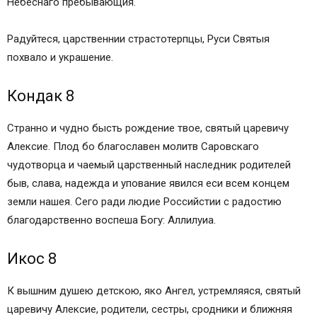
Небеснаго пребывающия.
Радуйтеся, царственнии страстотерпцы, Руси Святыя
похвало и украшение.
Кондак 8
Странно и чудно бысть рождение твое, святый царевичу
Алексие. Плод бо благославен молитв Саровскаго
чудотворца и чаемый царственный наследник родителей
быв, слава, надежда и упование явился еси всем концем
земли нашея. Сего ради людие Российстии с радостию
благодарственно воспеша Богу: Аллилуиа.
Икос 8
К вышним душею детскою, яко Ангел, устремляяся, святый
царевичу Алексие, родители, сестры, сродники и ближняя