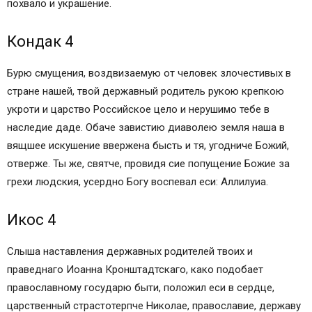
похвало и украшение.
Кондак 4
Бурю смущения, воздвизаемую от человек злочестивых в
стране нашей, твой державный родитель рукою крепкою
укроти и царство Российское цело и нерушимо тебе в
наследие даде. Обаче завистию диаволею земля наша в
вящшее искушение ввержена бысть и тя, угодниче Божий,
отверже. Ты же, святче, провидя сие попущение Божие за
грехи людския, усердно Богу воспевал еси: Аллилуиа.
Икос 4
Слыша наставления державных родителей твоих и
праведнаго Иоанна Кронштадтскаго, како подобает
православному государю быти, положил еси в сердце,
царственный страстотерпче Николае, православие, державу