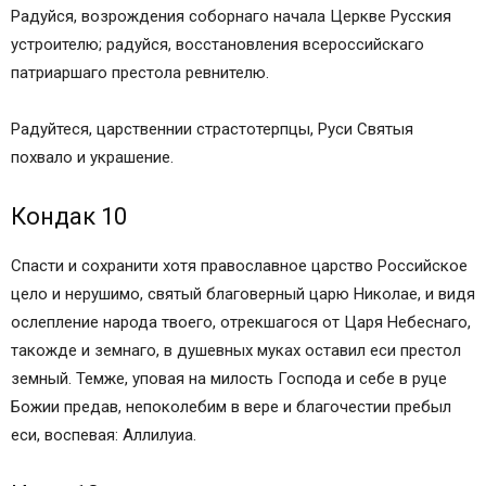
Радуйся, возрождения соборнаго начала Церкве Русския
устроителю; радуйся, восстановления всероссийскаго
патриаршаго престола ревнителю.
Радуйтеся, царственнии страстотерпцы, Руси Святыя
похвало и украшение.
Кондак 10
Спасти и сохранити хотя православное царство Российское
цело и нерушимо, святый благоверный царю Николае, и видя
ослепление народа твоего, отрекшагося от Царя Небеснаго,
такожде и земнаго, в душевных муках оставил еси престол
земный. Темже, уповая на милость Господа и себе в руце
Божии предав, непоколебим в вере и благочестии пребыл
еси, воспевая: Аллилуиа.