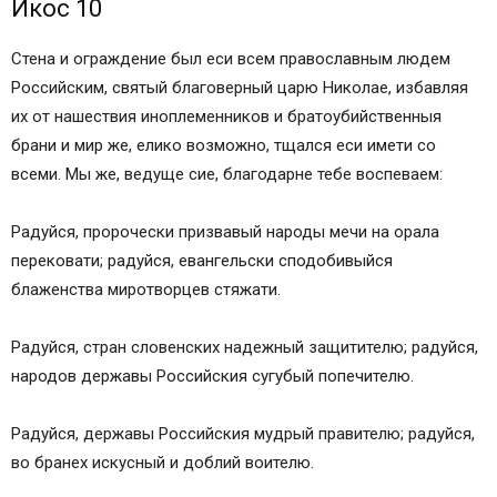
Икос 10
Стена и ограждение был еси всем православным людем
Российским, святый благоверный царю Николае, избавляя
их от нашествия иноплеменников и братоубийственныя
брани и мир же, елико возможно, тщался еси имети со
всеми. Мы же, ведуще сие, благодарне тебе воспеваем:
Радуйся, пророчески призвавый народы мечи на орала
перековати; радуйся, евангельски сподобивыйся
блаженства миротворцев стяжати.
Радуйся, стран словенских надежный защитителю; радуйся,
народов державы Российския сугубый попечителю.
Радуйся, державы Российския мудрый правителю; радуйся,
во бранех искусный и доблий воителю.