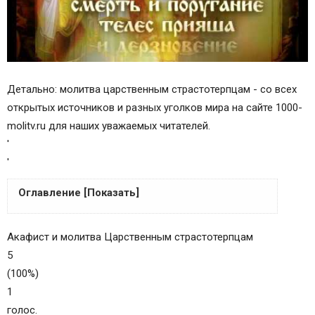
Детально: молитва царственным страстотерпцам - со всех
открытых источников и разных уголков мира на сайте 1000-
molitv.ru для наших уважаемых читателей.
'
'
Оглавление [Показать]
Кондак 1
Акафист и молитва Царственным страстотерпцам
Икос 1
5
Кондак 2
(100%)
Икос 2
1
Кондак 3
голос.