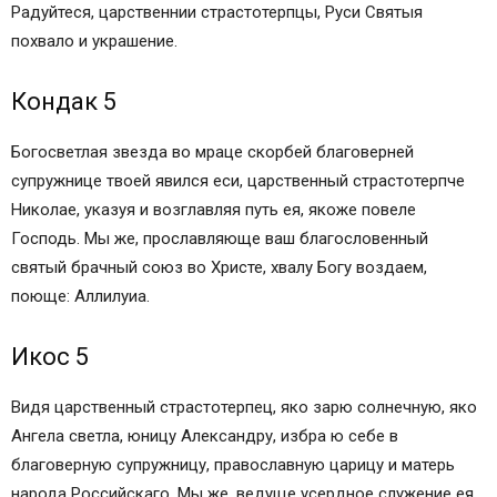
Радуйтеся, царственнии страстотерпцы, Руси Святыя
похвало и украшение.
Кондак 5
Богосветлая звезда во мраце скорбей благоверней
супружнице твоей явился еси, царственный страстотерпче
Николае, указуя и возглавляя путь ея, якоже повеле
Господь. Мы же, прославляюще ваш благословенный
святый брачный союз во Христе, хвалу Богу воздаем,
поюще: Аллилуиа.
Икос 5
Видя царственный страстотерпец, яко зарю солнечную, яко
Ангела светла, юницу Александру, избра ю себе в
благоверную супружницу, православную царицу и матерь
народа Российскаго. Мы же, ведуще усердное служение ея,