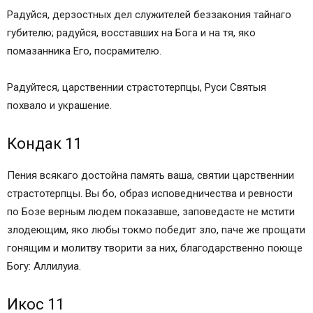
Радуйся, дерзостных дел служителей беззакония тайнаго
губителю; радуйся, восставших на Бога и на тя, яко
помазанника Его, посрамителю.
Радуйтеся, царственнии страстотерпцы, Руси Святыя
похвало и украшение.
Кондак 11
Пения всякаго достойна память ваша, святии царственнии
страстотерпцы. Вы бо, образ исповедничества и ревности
по Бозе верным людем показавше, заповедасте не мстити
злодеющим, яко любы токмо победит зло, паче же прощати
гонящим и молитву творити за них, благодарственно поюще
Богу: Аллилуиа.
Икос 11