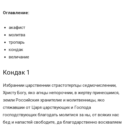
Икос 3
Кондак 4
Оглавление:
Икос 4
Кондак 5
акафист
Икос 5
молитва
Кондак 6
тропарь
Икос 6
кондак
Кондак 7
величание
Икос 7
Кондак 8
Кондак 1
Икос 8
Кондак 9
Избраннии царственнии страстотерпцы седмочисленнии,
Икос 9
Христу Богу, яко агнцы непорочнии, в жертву принесшиися,
Кондак 10
земли Российския хранителие и молитвенницы, яко
Икос 10
стяжавшии от Царя царствующих и Господа
Кондак 11
господствующих благодать молитися за ны, от всяких нас
Икос 11
бед и напастей свободите, да благодарственно восхваляем