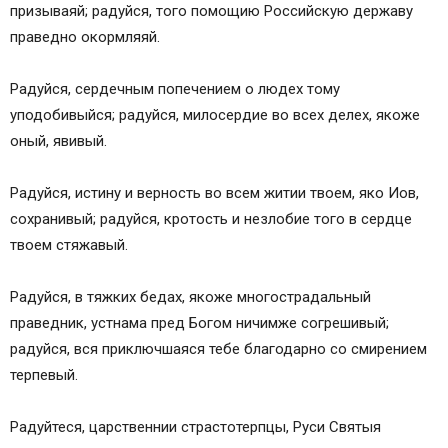
призываяй; радуйся, того помощию Российскую державу
праведно окормляяй.
Радуйся, сердечным попечением о людех тому
уподобивыйся; радуйся, милосердие во всех делех, якоже
оный, явивый.
Радуйся, истину и верность во всем житии твоем, яко Иов,
сохранивый; радуйся, кротость и незлобие того в сердце
твоем стяжавый.
Радуйся, в тяжких бедах, якоже многострадальный
праведник, устнама пред Богом ничимже согрешивый;
радуйся, вся приключшаяся тебе благодарно со смирением
терпевый.
Радуйтеся, царственнии страстотерпцы, Руси Святыя