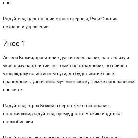
Кондак 12
вас:
Икос 12
Кондак 13
Радуйтеся, царственнии страстотерпцы, Руси Святыя
Икос 1
похвало и украшение.
Кондак 1
Молитва Царственным страстотерпцам
Икос 1
Романовым
Тропарь, глас 4
Ангели Божии, хранителие душ и телес ваших, наставляху и
Кондак, глас 8
укрепляху вас, святии, не токмо во страданиих, но присно
Величание Царственных страстотерпцев
утверждаху во истиннем пути, да будет житие ваше
Сохранить молитвы в социальных сетях:
праведным к увенчанию мученическому; темже прославляем
Тропарь, глас 4
вас сице:
Кондак, глас 8
Величание
Радуйтеся, страх Божий в сердце, яко основание,
Молитва Царственным Страстотерпцам
положившии; радуйтеся, премудрость Божию издетска
Молитва 1-я Святому страстотерпцу Царю
возлюбившии.
Николаю
Молитва 2-я Святому страстотерпцу Царю
Радуйтеся, не яко наемницы, но сыны Божии, Господу