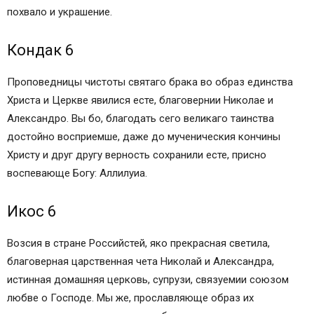
похвало и украшение.
Кондак 6
Проповедницы чистоты святаго брака во образ единства
Христа и Церкве явилися есте, благовернии Николае и
Александро. Вы бо, благодать сего великаго таинства
достойно восприемше, даже до мученическия кончины
Христу и друг другу верность сохранили есте, присно
воспевающе Богу: Аллилуиа.
Икос 6
Возсия в стране Российстей, яко прекрасная светила,
благоверная царственная чета Николай и Александра,
истинная домашняя церковь, супрузи, связуемии союзом
любве о Господе. Мы же, прославляюще образ их