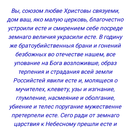
Вы, союзом любве Христовы связуеми,
дом ваш, яко малую церковь, благочестно
устроили есте и смирением себе посреде
земнаго величия украсили есте. В годину
же братоубийственныя брани и гонений
безбожных во отечестве нашем, все
упование на Бога возложивше, образ
терпения и страдания всей земли
Российстей явили есте и, молящеся о
мучителех, клевету, узы и изгнание,
глумление, насмеяние и оболгание,
убиение и телес поругание мужественне
претерпели есте. Сего ради от земнаго
царствия к Небесному прешли есте и