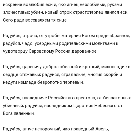
искренне возлюбил еси и, яко агнец незлобивый, руками
злочестивых убиен, новый отрок страстотерпец явился еси.
Сего ради восхваляем тя сице:
Радуйся, отроча, от утробы матерния Богом предызбранное;
радуйся, чадо, усердными родительскими молитвами к
чудотворцу Саровскому России дарованное.
Радуйся, царевичу добролюбезный и кроткий, милосердие в
сердце стяжавый; радуйся, страдальче, многия скорби и
недуги измлада безропотно терпевый.
Радуйся, наследниче Российскаго престола, от беззаконных
убиенный; радуйся, наследником Царствия Небеснаго от
Бога явленный.
Радуйся, агнче непорочный, яко праведный Авель,