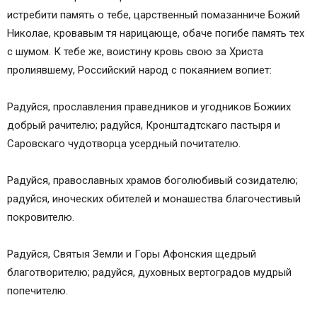
истребити память о тебе, царственный помазанниче Божий
Николае, кровавым тя нарицающе, обаче погибе память тех
с шумом. К тебе же, воистину кровь свою за Христа
пролиявшему, Российский народ с покаянием вопиет:
Радуйся, прославления праведников и угодников Божиих
добрый рачителю; радуйся, Кронштадтскаго пастыря и
Саровскаго чудотворца усердный почитателю.
Радуйся, православных храмов боголюбивый созидателю;
радуйся, иноческих обителей и монашества благочестивый
покровителю.
Радуйся, Святыя Земли и Горы Афонския щедрый
благотворителю; радуйся, духовных вертоградов мудрый
попечителю.