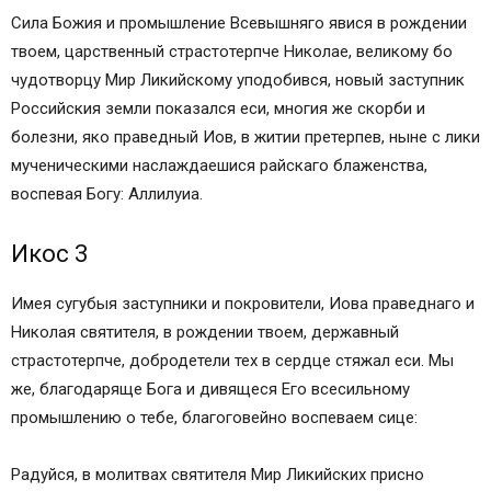
Сила Божия и промышление Всевышняго явися в рождении
твоем, царственный страстотерпче Николае, великому бо
чудотворцу Мир Ликийскому уподобився, новый заступник
Российския земли показался еси, многия же скорби и
болезни, яко праведный Иов, в житии претерпев, ныне с лики
мученическими наслаждаешися райскаго блаженства,
воспевая Богу: Аллилуиа.
Икос 3
Имея сугубыя заступники и покровители, Иова праведнаго и
Николая святителя, в рождении твоем, державный
страстотерпче, добродетели тех в сердце стяжал еси. Мы
же, благодаряще Бога и дивящеся Его всесильному
промышлению о тебе, благоговейно воспеваем сице:
Радуйся, в молитвах святителя Мир Ликийских присно