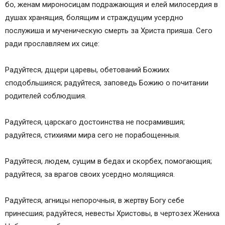
бо, женам мироносицам подражающия и елей милосердия в
душах хранящия, болящим и страждущим усердно
послужиша и мученическую смерть за Христа прияша. Сего
ради прославляем их сице:
Радуйтеся, дщери царевы, обетований Божиих
сподобльшияся; радуйтеся, заповедь Божию о почитании
родителей соблюдшия.
Радуйтеся, царскаго достоинства не посрамившия;
радуйтеся, стихиями мира сего не порабощенныя.
Радуйтеся, людем, сущим в бедах и скорбех, помогающия;
радуйтеся, за врагов своих усердно молящияся.
Радуйтеся, агницы непорочныя, в жертву Богу себе
принесшия; радуйтеся, невесты Христовы, в чертозех Жениха