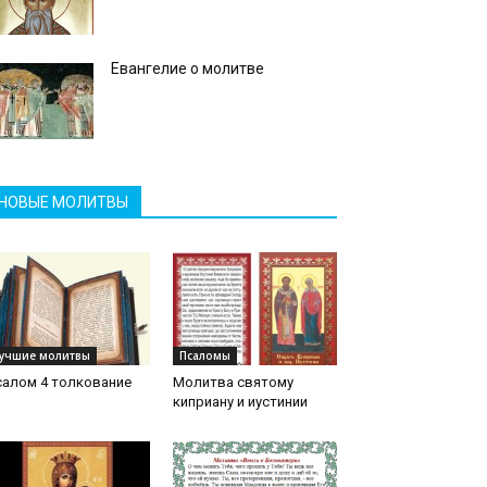
Евангелие о молитве
НОВЫЕ МОЛИТВЫ
учшие молитвы
Псаломы
салом 4 толкование
Молитва святому
киприану и иустинии