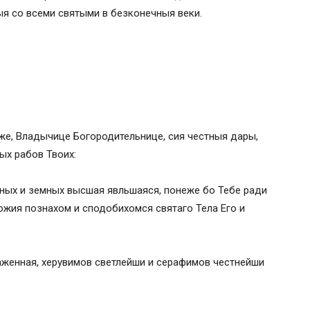
я со всеми святыми в безконечныя веки.
же, Владычице Богородительнице, сия честныя дары,
ых рабов Твоих:
есных и земных высшая явльшаяся, понеже бо Тебе ради
ожия познахом и сподобихомся святаго Тела Его и
аженная, херувимов светлейши и серафимов честнейши