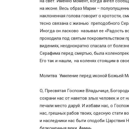
на свет. Именно момент, когда ангел сооб
на иконе. Весь образ Марии – полуопущенн
наклоненная голова говорит о кротости, с
тесно связана с жизнью преподобного Сер
Иногда он ласково называл ее «Радость в
проходила под святым покровительством пр
видениях, неоднократно спасала от болезн
Серафима перед смертью, была коленопрек
Его так и нашли, на коленях стоящим в сво
Молитва Умиление перед иконой Божьей М
О, Пресвятая Госпоже Владычице, Богород
сохрани нас от наветов злых человек и от 
печали место даруй. И избави нас, о Госпо
нас, грешных рабов твоих, одесную стати в
и наследники нас быти сподоби Царствия Н
безконечныя веки. Аминь.