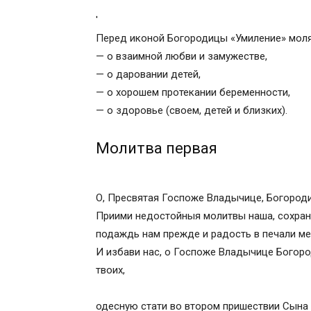
'
'
Перед иконой Богородицы «Умиление» мол
— о взаимной любви и замужестве,
— о даровании детей,
— о хорошем протекании беременности,
— о здоровье (своем, детей и близких).
Молитва первая
О, Пресвятая Госпоже Владычице, Богород
Приими недостойныя молитвы наша, сохрани
подаждь нам прежде и радость в печали ме
И избави нас, о Госпоже Владычице Богород
твоих,
одесную стати во втором пришествии Сына Т