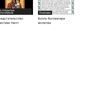
з открытых
сточников
Псаломы
редстательство
Вопль богоматери
истиан текст
молитва