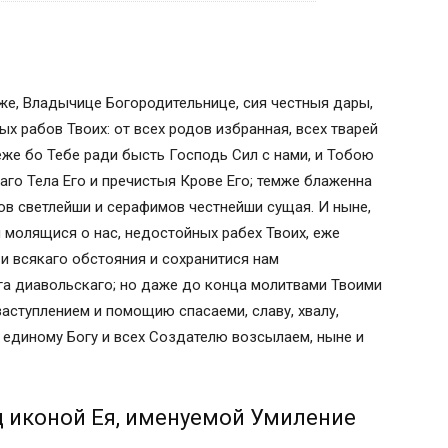
, именуемой Умиление
же, Владычице Богородительнице, сия честныя дары,
ых рабов Твоих: от всех родов избранная, всех тварей
Умиление» Божией Матери»
же бо Тебе ради бысть Господь Сил с нами, и Тобою
го Тела Его и пречистыя Крове Его; темже блаженна
мов светлейши и серафимов честнейши сущая. И ныне,
 молящися о нас, недостойных рабех Твоих, еже
 и всякаго обстояния и сохранитися нам
а, ангелов и святых
га диавольскаго; но даже до конца молитвами Твоими
аступлением и помощию спасаеми, славу, хвалу,
е единому Богу и всех Создателю возсылаем, ныне и
иконой Умиление Серафимо-Дивеевская
миление Серафимо-Дивеевская
 иконой Ея, именуемой Умиление
ие”