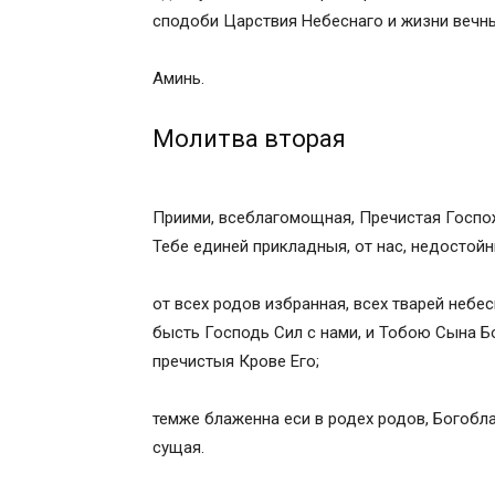
сподоби Царствия Небеснаго и жизни вечны
Аминь.
Молитва вторая
Приими, всеблагомощная, Пречистая Госпо
Тебе единей прикладныя, от нас, недостойн
от всех родов избранная, всех тварей неб
бысть Господь Сил с нами, и Тобою Сына Б
пречистыя Крове Его;
темже блаженна еси в родех родов, Богобл
сущая.