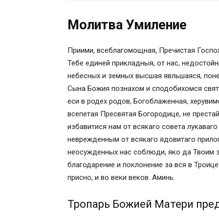
Молитва первая
Молитва Умиление
Молитва вторая
Молитва Умиление
Тропарь Божией Матери пред иконой Ея
Приими, всеблагомощная, Пречистая Госпо
История и значение иконы «Умиление»
Тебе единей прикладныя, от нас, недостойн
Видео «Молитвенные традиции иконы «
небесных и земных высшая явльшаяся, поне
Какую молитву читать
Сына Божия познахом и сподобихомся свята
Молитва первая
еси в родех родов, Богоблаженная, херуви
Молитва вторая
всепетая Пресвятая Богородице, не престай
Каталог икон на сайте PravIcon.com
избавитися нам от всякаго совета лукаваго
Православные иконы Богородицы, Христ
неврежденным от всякаго ядовитаго прило
Меню сайта
неосужденных нас соблюди, яко да Твоим з
Пользователь
благодарение и поклонение за вся в Троиц
Молитва Пресвятой Богородице перед 
присно, и во веки веков. Аминь.
&nbsp Икона Пресвятой Богородицы У
Молитва Божьей Матери “Умиление”
Тропарь Божией Матери пред
Молитва иконе Божьей Матери “Умилен