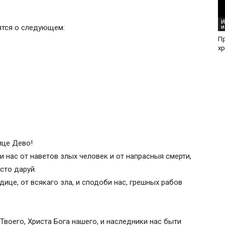
И
ятся о следующем:
и
П
хр
ице Дево!
 нас от наветов злых человек и от напрасныя смерти,
сто даруй.
ице, от всякаго зла, и сподоби нас, грешных рабов
воего, Христа Бога нашего, и наследники нас быти