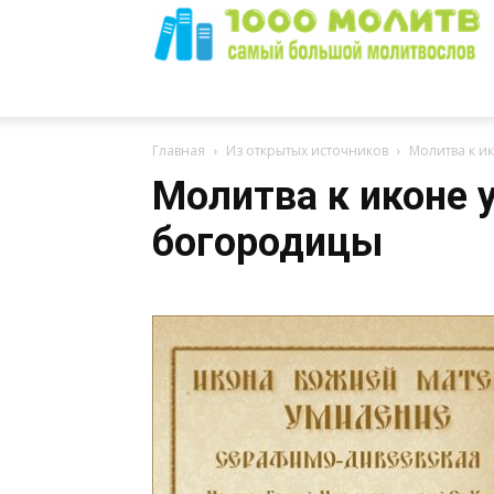
1000
Главная
Из открытых источников
Молитва к и
Молитва к иконе 
богородицы
Молитв