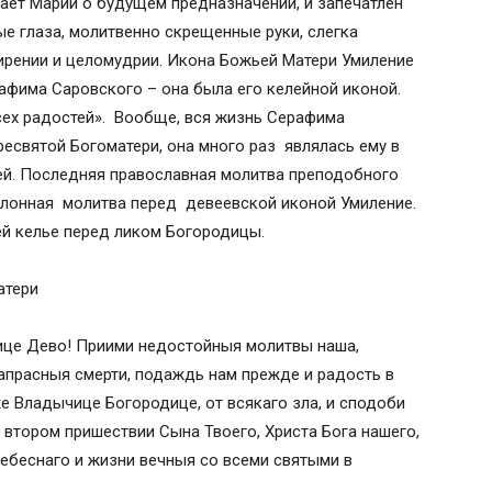
щает Марии о будущем предназначении, и запечатлен
ые глаза, молитвенно скрещенные руки, слегка
мирении и целомудрии. Икона Божьей Матери Умиление
афима Саровского – она была его келейной иконой.
сех радостей». Вообще, вся жизнь Серафима
есвятой Богоматери, она много раз являлась ему в
ей. Последняя православная молитва преподобного
лонная молитва перед девеевской иконой Умиление.
ей келье перед ликом Богородицы.
атери
ице Дево! Приими недостойныя молитвы наша,
напрасныя смерти, подаждь нам прежде и радость в
же Владычице Богородице, от всякаго зла, и сподоби
о втором пришествии Сына Твоего, Христа Бога нашего,
ебеснаго и жизни вечныя со всеми святыми в