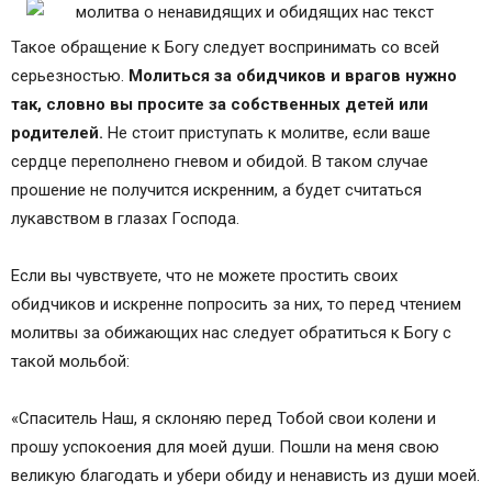
opensocial.googleusercontent.com/gadgets/proxy?
url=https%3A%2F%2F1000-molitv.ru%2Fwp-
Такое обращение к Богу следует воспринимать со всей
content%2Fuploads%2F2018%2F10%2Fmolitva-o-
серьезностью.
Молиться за обидчиков и врагов нужно
nenavidyaschih-i-obidyaschih-nas-tekst-
так, словно вы просите за собственных детей или
29.jpg&amp;container=focus&amp;gadget=a&amp;n
родителей.
Не стоит приступать к молитве, если ваше
o_expand=1&amp;resize_h=0&amp;rewriteMime=im
сердце переполнено гневом и обидой. В таком случае
age%2F*" alt="молитва о ненавидящих и
прошение не получится искренним, а будет считаться
обидящих нас текст" width="600" height="390">
лукавством в глазах Господа.
Как бороться с обидой и злом
Полезное видео: 5 наставлений Серафима
Если вы чувствуете, что не можете простить своих
Саровского о прощении обид
обидчиков и искренне попросить за них, то перед чтением
Молитва Богородице о врагах
молитвы за обижающих нас следует обратиться к Богу с
Полезное видео: оберегающая семью от врагов
такой мольбой:
молитва Богородице
Молитва об обидчиках на все случаи жизни
«Спаситель Наш, я склоняю перед Тобой свои колени и
Полезное видео: молитва о врагах
прошу успокоения для моей души. Пошли на меня свою
Вывод
великую благодать и убери обиду и ненависть из души моей.