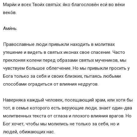
Мари́и и всех Твои́х святы́х: я́ко благослове́н еси́ во ве́ки
веко́в.
Ами́нь.
Православные люди привыкли находить в молитвах
утешение и видеть в святых иконах свое спасение. Часто
преклоняя колени перед образами святых мучеников, мы
чувствуем большое облегчение. Но мы привыкли просить у
Бога только за себя и своих близких, пытаясь любыми
способами оградиться от влияния недругов.
Наверняка каждый человек, посещающий храм, или хотя бы
тот, в семье которого есть верующие люди, знает один-два
молитвенных текста от сглаза и плохого влияния врагов. Но
Бог хочет, чтобы мы молились не только за себя, но и
людей, обижающих нас.