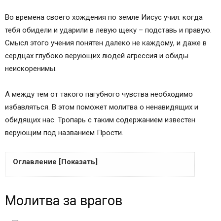
Во времена своего хождения по земле Иисус учил: когда
тебя обидели и ударили в левую щеку – подставь и правую.
Смысл этого учения понятен далеко не каждому, и даже в
сердцах глубоко верующих людей агрессия и обиды
неискоренимы.
А между тем от такого пагубного чувства необходимо
избавляться. В этом поможет молитва о ненавидящих и
обидящих нас. Тропарь с таким содержанием известен
верующим под названием Прости.
Оглавление [Показать]
Молитва за врагов
Молитва за врагов
<img data-flat-attr="img" class="size-full wp-image-
2174 aligncenter" src="https://images2-focus-