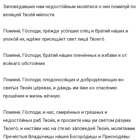
Запове́давших нам недосто́йным моли́тися о них поми́луй по
вели́цей Твое́й ми́лости.
Помяни́, Го́споди, пре́жде усо́пших оте́ц и бра́тий на́ших и
упоко́й их, иде́же присеща́ет свет лица́ Твоего́.
Помяни́, Го́споди, бра́тий на́ших плене́нных и изба́ви я от
вся́каго обстоя́ния.
Помяни́, Го́споди, плодонося́щих и доброде́лающих во
святы́х Твои́х це́рквах, и да́ждь им я́же ко спасе́нию
проше́ния и жизнь ве́чную.
Помяни́, Го́споди, и нас, смире́нных и гре́шных и
недосто́йных раб Твои́х, и просвети́ наш ум све́том ра́зума
Твоего́, и наста́ви нас на стезю́ за́поведей Твои́х, моли́твами
Пречи́стыя Влады́чицы на́шея Богоро́дицы и Присноде́вы