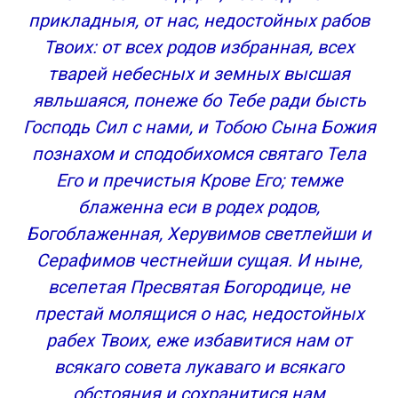
прикладныя, от нас, недостойных рабов
Твоих: от всех родов избранная, всех
тварей небесных и земных высшая
явльшаяся, понеже бо Тебе ради бысть
Господь Сил с нами, и Тобою Сына Божия
познахом и сподобихомся святаго Тела
Его и пречистыя Крове Его; темже
блаженна еси в родех родов,
Богоблаженная, Херувимов светлейши и
Серафимов честнейши сущая. И ныне,
всепетая Пресвятая Богородице, не
престай молящися о нас, недостойных
рабех Твоих, еже избавитися нам от
всякаго совета лукаваго и всякаго
обстояния и сохранитися нам