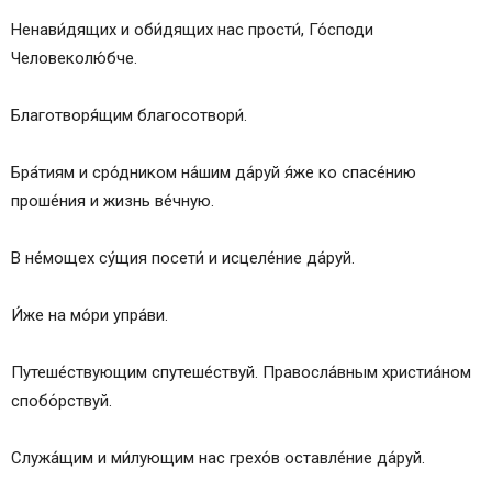
Ненави́дящих и оби́дящих нас прости́, Го́споди
Человеколю́бче.
Благотворя́щим благосотвори́.
Бра́тиям и сро́дником на́шим да́руй я́же ко спасе́нию
проше́ния и жизнь ве́чную.
В не́мощех су́щия посети́ и исцеле́ние да́руй.
И́же на мо́ри упра́ви.
Путеше́ствующим спутеше́ствуй. Правосла́вным христиа́ном
спобо́рствуй.
Служа́щим и ми́лующим нас грехо́в оставле́ние да́руй.