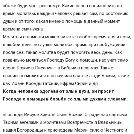
«боже буди мне грешному». Какие слова произносить во
время молитвы, каждый человек решает сам, по состоянию
души и от того, какая именно помощь в данный момент
времени ему нужна.
Молитвы о помощи можно читать в любое время дня и ночи,
в любой день, но лучше молиться прямо при пробуждении
после сна, такая молитва будет помогать весь день. Как
правильно молиться Господу Богу о помощи, нас учит само
слово Божие в Писании – в Библии в псалмах. Также
правильно молиться нас научили святые люди Божии, такие
как Иоанн Крондштатский, Ефрем Сирин и др.
Когда человека одолевают злые духи, он просит
Господа о помощи в борьбе со злыми духами словами:
«Господи Иисусе Христе! Сыне Божий! Огради нас святыми
Твоими ангелами и молитвами Всепречистыя Владычицы
нашия Богородицы и приснодевы Марии, силою Честного и