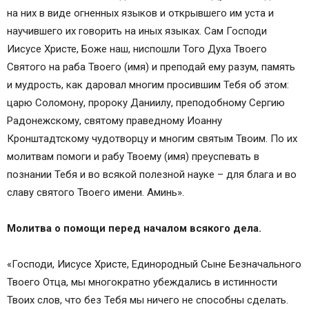
на них в виде огненных языков и открывшего им уста и
научившего их говорить на иных языках. Сам Господи
Иисусе Христе, Боже наш, ниспошли Того Духа Твоего
Святого на раба Твоего (имя) и преподай ему разум, память
и мудрость, как даровал многим просившим Тебя об этом:
царю Соломону, пророку Даниилу, преподобному Сергию
Радонежскому, святому праведному Иоанну
Кронштадтскому чудотворцу и многим святым Твоим. По их
молитвам помоги и рабу Твоему (имя) преуспевать в
познании Тебя и во всякой полезной науке – для блага и во
славу святого Твоего имени. Аминь».
Молитва о помощи перед началом всякого дела.
«Господи, Иисусе Христе, Единородный Сыне Безначального
Твоего Отца, мы многократно убеждались в истинности
Твоих слов, что без Тебя мы ничего не способны сделать.