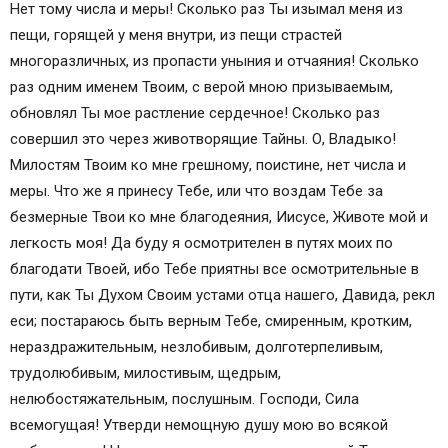
Нет тому числа и меры! Сколько раз Ты изымал меня из
пещи, горящей у меня внутри, из пещи страстей
многоразличных, из пропасти уныния и отчаяния! Сколько
раз одним именем Твоим, с верой мною призываемым,
обновлял Ты мое растление сердечное! Сколько раз
совершил это через животворящие Тайны. О, Владыко!
Милостям Твоим ко мне грешному, поистине, нет числа и
меры. Что же я принесу Тебе, или что воздам Тебе за
безмерные Твои ко мне благодеяния, Иисусе, Животе мой и
легкость моя! Да буду я осмотрителен в путях моих по
благодати Твоей, ибо Тебе приятны все осмотрительные в
пути, как Ты Духом Своим устами отца нашего, Давида, рекл
еси; постараюсь быть верным Тебе, смиренным, кротким,
нераздражительным, незлобивым, долготерпеливым,
трудолюбивым, милостивым, щедрым,
нелюбостяжательным, послушным. Господи, Сила
всемогущая! Утверди немощную душу мою во всякой