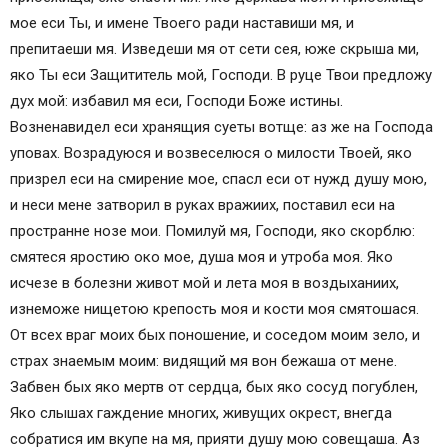
мое еси Ты, и имене Твоего ради наставиши мя, и
препитаеши мя. Изведеши мя от сети сея, юже скрыша ми,
яко Ты еси Защититель мой, Господи. В руце Твои предложу
дух мой: избавил мя еси, Господи Боже истины.
Возненавидел еси хранящия суеты вотще: аз же на Господа
уповах. Возрадуюся и возвеселюся о милости Твоей, яко
призрел еси на смирение мое, спасл еси от нужд душу мою,
и неси мене затворил в руках вражиих, поставил еси на
пространне нозе мои. Помилуй мя, Господи, яко скорблю:
смятеся яростию око мое, душа моя и утроба моя. Яко
исчезе в болезни живот мой и лета моя в воздыханиих,
изнеможе нищетою крепость моя и кости моя смятошася.
От всех враг моих бых поношение, и соседом моим зело, и
страх знаемым моим: видящий мя вон бежаша от мене.
Забвен бых яко мертв от сердца, бых яко сосуд погублен,
Яко слышах гаждение многих, живущих окрест, внегда
собратися им вкупе на мя, прияти душу мою совещаша. Аз