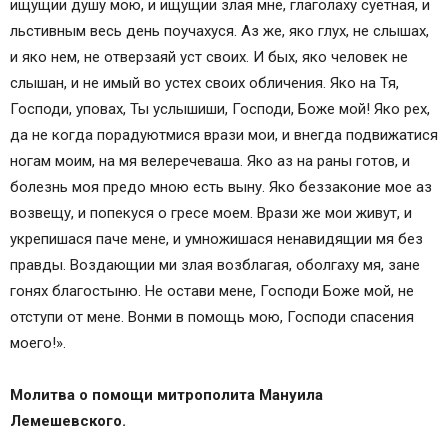
ищущии душу мою, и ищущии злая мне, глаголаху суетная, и
льстивным весь день поучахуся. Аз же, яко глух, не слышах,
и яко нем, не отверзаяй уст своих. И бых, яко человек не
слышан, и не имый во устех своих обличения. Яко на Тя,
Господи, уповах, Ты услышиши, Господи, Боже мой! Яко рех,
да не когда порадуютмися врази мои, и внегда подвижатися
ногам моим, на мя велеречеваша. Яко аз на раны готов, и
болезнь моя предо мною есть выну. Яко беззаконие мое аз
возвещу, и попекуся о гресе моем. Врази же мои живут, и
укрепишася паче мене, и умножишася ненавидящии мя без
правды. Воздающии ми злая возблагая, оболгаху мя, зане
гонях благостыню. Не остави мене, Господи Боже мой, не
отступи от мене. Вонми в помощь мою, Господи спасения
моего!».
Молитва о помощи митрополита Мануила
Лемешевского.