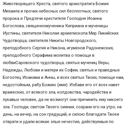
Животворящего Креста, святого архистратига Божия
Михаила и прочих небесных сил бесплотных, святого
пророка и Предтечи крестителя Господня Иоанна
Богослова, священномученика Киприана и мученицы
Иустины, святителя Николая архиепископа Мир Ликийских
Чудотворца, святителя Никиты Новгородского,
преподобного Сергия и Никона, игуменов Радонежских,
преподобного Серафима молитва о помощи в
любвиСаровского чудотворца, святых мучениц Веры,
Надежды, Любови и матери их Софии, святых и праведных
Богоотец Иоакима и Анны, и всех святых Твоих, помощи нам,
недостойным, рабу Божию (имя). Избави его от всех навет
вражеских, от всякого зла, колдовства, чародейства и
лукавых человек, да не возмогут они причинить ему никоего
зла. Господи, светом Твоего сияния, сохрани его на утро, на
день, на вечер, на сон грядущий, и силою благодати Твоея
отврати и удали всякие злые нечестия, действуемыя по