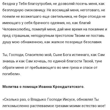
бездна у Тебя благоутробия, не дозволяй посечь меня, как
безплодную смоковницу. Не восхищай меня, неготоваго, не
поемли не возжегшаго еще светильника, не бери отсюда не
имеющаго у себя брачного одеяния, но, как благий
Человеколюбец, помилуй меня, дай мне время на покаяние и
пред страшным, неподкупным престолом Твоим не поставь
душу мою обнаженною, как жалкое позорище безславия.
Ты, Господи, Спасителю мой, Сыне Бога истиннаго, как Сам
знаешь и как Сам хочешь, по единой благости Твоей, туне
обрати меня от пребывающего во мне греха и спаси от
погибели».
Молитва о помощи Иоанна Крондштатского.
«Сколько раз, о Владыко Господи Иисусе, обновлял Ты
легкомысленно растлеваемое грехами моими естество мое!