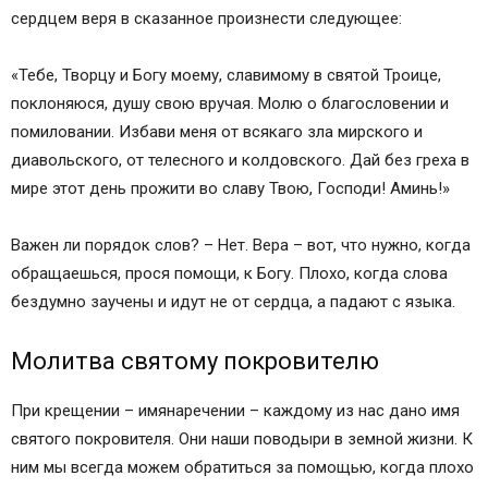
сердцем веря в сказанное произнести следующее:
«Тебе, Творцу и Богу моему, славимому в святой Троице,
поклоняюся, душу свою вручая. Молю о благословении и
помиловании. Избави меня от всякаго зла мирского и
диавольского, от телесного и колдовского. Дай без греха в
мире этот день прожити во славу Твою, Господи! Аминь!»
Важен ли порядок слов? – Нет. Вера – вот, что нужно, когда
обращаешься, прося помощи, к Богу. Плохо, когда слова
бездумно заучены и идут не от сердца, а падают с языка.
Молитва святому покровителю
При крещении – имянаречении – каждому из нас дано имя
святого покровителя. Они наши поводыри в земной жизни. К
ним мы всегда можем обратиться за помощью, когда плохо