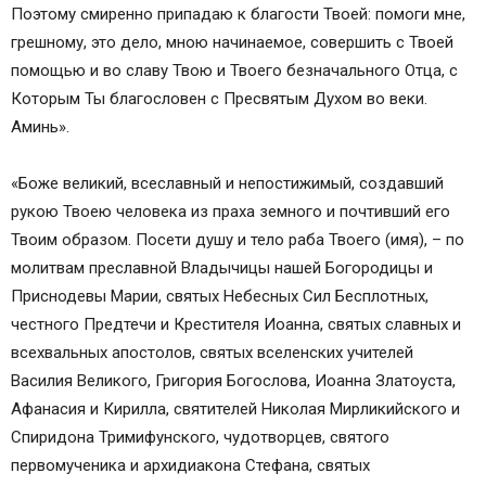
Поэтому смиренно припадаю к благости Твоей: помоги мне,
грешному, это дело, мною начинаемое, совершить с Твоей
помощью и во славу Твою и Твоего безначального Отца, с
Которым Ты благословен с Пресвятым Духом во веки.
Аминь».
«Боже великий, всеславный и непостижимый, создавший
рукою Твоею человека из праха земного и почтивший его
Твоим образом. Посети душу и тело раба Твоего (имя), – по
молитвам преславной Владычицы нашей Богородицы и
Приснодевы Марии, святых Небесных Сил Бесплотных,
честного Предтечи и Крестителя Иоанна, святых славных и
всехвальных апостолов, святых вселенских учителей
Василия Великого, Григория Богослова, Иоанна Златоуста,
Афанасия и Кирилла, святителей Николая Мирликийского и
Спиридона Тримифунского, чудотворцев, святого
первомученика и архидиакона Стефана, святых