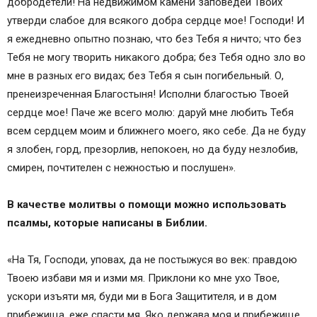
добродетели! На недвижимом камени заповедей Твоих
утверди слабое для всякого добра сердце мое! Господи! И
я ежедневно опытно познаю, что без Тебя я ничто; что без
Тебя не могу творить никакого добра; без Тебя одно зло во
мне в разных его видах; без Тебя я сын погибельный. О,
пренеизреченная Благостыня! Исполни благостью Твоей
сердце мое! Паче же всего молю: даруй мне любить Тебя
всем сердцем моим и ближнего моего, яко себе. Да не буду
я злобен, горд, презорлив, непокоен, но да буду незлобив,
смирен, почтителен с нежностью и послушен».
В качестве молитвы о помощи можно использовать
псалмы, которые написаны в Библии.
«На Тя, Господи, уповах, да не постыжуся во век: правдою
Твоею избави мя и изми мя. Приклони ко мне ухо Твое,
ускори изъяти мя, буди ми в Бога Защитителя, и в дом
прибежища, еже спасти мя. Яко держава моя и прибежище