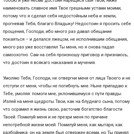
Тобою и уже несмь достоин нарещися сын Твой, ниже
наименовать славное имя Твое грешными устами моими,
потому что я сделал себя недостойным неба и земли,
прогневав Тебя, благаго Владыку! Недостоин я просить себе
прощения, Господи, ибо много раз давал обещание
покаяться – и делался лжецом, не исполнившим обещания,
много раз уже восставлял Ты меня, но я снова падал
самоохотно. Сам на себя произношу приговор и признаюсь,
что достоин я всякаго наказания и мучения.
Умоляю Тебя, Господи, не отвергни меня от лица Твоего и не
отступи от меня, чтобы не погибнуть мне. Ныне припадаю к
Тебе, умоляя: помоги мне, уклонившемуся с пути правды.
Излей на меня щедроты Твои, как на блуднаго сына, потому
что осрамил я жизнь свою, расточив богатство благости
Твоей. Помилуй меня и не презри меня по причине
непотребной жизни моей. Помилуй меня, как мытаря, как
разбойника: он на земле был отвержен всеми, но Ты принял