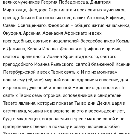
великомучеников Георгия Победоносца, Димитрия
Мироточца, Феодора Стратилата и всех святых мучеников,
преподобных и богоносных отец наших Антония, Евфимия,
Саввы Освященнаго, Феодосия – общего жития начальника,
Онуфрия, Арсения, Афанасия Афонскаго и всех
преподобных, святых и исцелителей-бессребреников Космы
и Дамиана, Кира и Иоанна, Фалалея и Трифона и прочих,
святого праведного Иоанна Кронштадтского, святого
преподобного Иоанна Рыльского, святой блаженной Ксении
Петербуржской и всех Твоих святых. И по их молитвам
пошли ему (ей, мне) мирный сон во здравие и спасение, для
и крепости душевной и телесной – как некогда посетил Ты
святых Твоих семь отроков, исповедников и свидетелей
Твоего явления, которых показал Ты во дни Декия, царя и
отступника, усыпив их в вертепе на сто и восемьдесят лет,
будто младенцев, согреваемых в чреве матери своей и не
претерпевших тления, в похвалу и славу человеколюбия