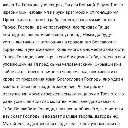
же на Тя, Господи, уповах, рех: Ты еси Бог мой. В руку Твоею
жребии мои: избави мя из руки враг моих и от гонящих мя.
Просвети лице Твое на раба Твоего, спаси мя милостию
Твоею. Господи, да не постыжуся, яко призвах Тя: да
постыдятся нечестивии и снидут во ад. Немы да будут
устны льстивыя, глаголющия на праведнаго беззаконие,
гордынею и уничижением. Коль многое множество благости
Твоея, Господи, юже скрыл еси боящимся Тебе, соделал еси
уповающим на Тя пред сыны человеческими. Скрывши их в
тайне лица Твоего от мятежа человеческа, покрыеши их в
крове от пререкания язык. Благословен Господь, яко удиви
милость Свою во граде ограждения. Аз же рех во
изступлении моем: отвержен есмь от лица очию Твоею: сего
ради услышал еси глас молитвы моея, внегда воззвах к
Тебе. Возлюбите Господа, вси преподобнии Его, яко истины
взыскает Господь, и воздает излише творящим гордыню.
Мужайтеся, и да крепится сердце ваше, вси уповающии на