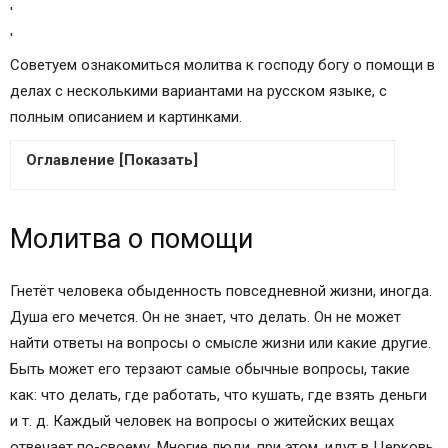
'
'
Советуем ознакомиться молитва к господу богу о помощи в
делах с несколькими вариантами на русском языке, с
полным описанием и картинками.
Оглавление [Показать]
Молитва о помощи
Молитва о помощи
Молитвы о помощи в делах
Начнем, помолясь
Молитва святому покровителю
Гнетёт человека обыденность повседневной жизни, иногда.
Молитва Ангелу-хранителю
Душа его мечется. Он не знает, что делать. Он не может
За помощь – благодарность
найти ответы на вопросы о смысле жизни или какие другие.
Молитва о помощи в безвыходной ситуации
Быть может его терзают самые обычные вопросы, такие
Господу Богу
как: что делать, где работать, что кушать, где взять деньги
Молитва в трудную минуту Богородице
и т. д. Каждый человек на вопросы о житейских вещах
Молитвы святым о помощи
отвечает по-своему. Многие люди, при этом, идут в Церковь,