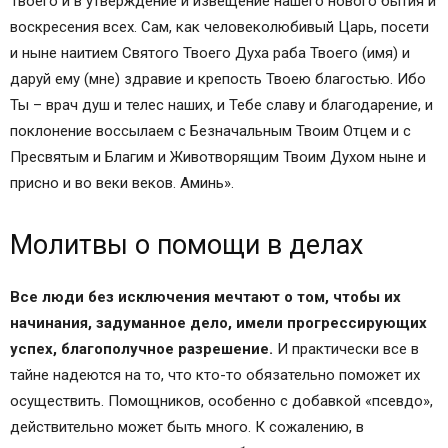
Твоего и в утверждение и извещение нашего нового бытия и
воскресения всех. Сам, как человеколюбивый Царь, посети
и ныне наитием Святого Твоего Духа раба Твоего (имя) и
даруй ему (мне) здравие и крепость Твоею благостью. Ибо
Ты – врач душ и телес наших, и Тебе славу и благодарение, и
поклонение воссылаем с Безначальным Твоим Отцем и с
Пресвятым и Благим и Животворящим Твоим Духом ныне и
присно и во веки веков. Аминь».
Молитвы о помощи в делах
Все люди без исключения мечтают о том, чтобы их
начинания, задуманное дело, имели прогрессирующих
успех, благополучное разрешение.
И практически все в
тайне надеются на то, что кто-то обязательно поможет их
осуществить. Помощников, особенно с добавкой «псевдо»,
действительно может быть много. К сожалению, в