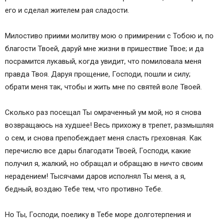
его и сделал жителем рая сладости.
Милостиво приими молитву мою о примирении с Тобою и, по
благости Твоей, даруй мне жизни в пришествие Твое; и да
посрамится лукавый, когда увидит, что помиловала меня
правда Твоя. Даруя прощение, Господи, пошли и силу;
обрати меня так, чтобы и жить мне по святей воле Твоей.
Сколько раз посещал Ты омраченный ум мой, но я снова
возвращаюсь на худшее! Весь прихожу в трепет, размышляя
о сем, и снова препобеждает меня сласть греховная. Как
перечислю все дары благодати Твоей, Господи, какие
получил я, жалкий, но обращал и обращаю в ничто своим
нерадением! Тысячами даров исполнял Ты меня, а я,
бедный, воздаю Тебе тем, что противно Тебе.
Но Ты, Господи, поелику в Тебе море долготерпения и