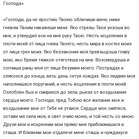
Господа».
«Господи, да не яростию Твоею обличиши мене, ниже
гневом Твоим накажеши мене. Яко стрелы Твоя унзоша во
мне, и утвердил еси на мне руку Твою. Несть исцеления в
плоти моей от лица гнева Твоего, несть мира в костех моих
от лица грех моих. Яко беззакония моя превзыдоша главу
мою, яко бремя тяжкое отяготеша на мне. Возсмердеша и
согниша раны моя от лица безумия моего. Пострадах и
слякохся до конца, весь день сетуя хождах. Яко лядвия моя
наполнишася поруганий, и несть исцеления в плоти моей.
Озлоблен бых и смирихся до зела, рыках от воздыхания
сердца моего. Господи, пред Тобою все желание мое и
воздыхание мое от Тебе не утаися. Сердце мое смятеся,
остави мя сила моя, и свет очию моею, и той несть со мною.
Друзи мои и искреннии мои прямо мне приближишася и
сташа. И ближнии мои отдалече мене сташа; и нуждахуся