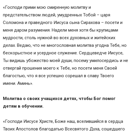
«Господи прими мою смиренную молитву и
предстательством людей, умудренных Тобой – царя
Соломона и праведного Иисуса сына Сирахова – посети и
меня даром разумения. Надели меня хотя бы крупицами
мудрости, столь нужной во всех духовных и житейских
делах. Ведаю, что не многословная молитва угодна Тебе, но
бескорыстное и усердное служение. Сердцеведче Иисусе,
Ты видишь убожество моей души, посему умилосердись и не
отвергай прошения моего к Тебе, но посети меня Своей
благостью, что я все успешно сорешал в славу Твоего
имени. Аминь».
Молитва о своих учащихся детях, чтобы Бог помог
детям в обучении.
«Господи Иисусе Христе, Боже наш, вселившийся в сердца
Твоих Апостолов благодатью Всесвятого Духа, сошедшего