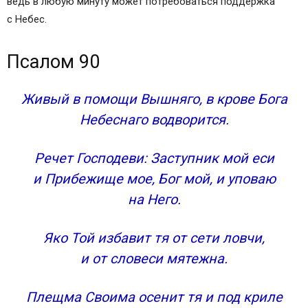
ведь в любую минуту может потребоваться поддержка
с Небес.
Псалом 90
Живый в помощи Вышняго, в крове Бога
Небеснаго водворится.
Речет Господеви: Заступник мой еси
и Прибежище мое, Бог мой, и уповаю
на Него.
Яко Той избавит тя от сети ловчи,
и от словеси мятежна.
Плещма Своима осенит тя и под криле