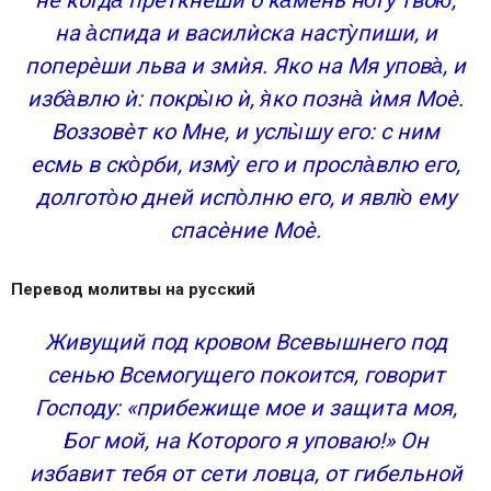
не когда̀ преткнѐши о ка̀мень но̀гу твою̀,
на а̀спида и василѝска насту̀пиши, и
поперѐши льва и змѝя. Яко на Мя упова̀, и
изба̀влю ѝ: покры̀ю ѝ, я̀ко позна̀ ѝмя Моѐ.
Воззовѐт ко Мне, и услы̀шу его: с ним
есмь в ско̀рби, изму̀ его и просла̀влю его,
долгото̀ю дней испо̀лню его, и явлю̀ ему
спасѐние Моѐ.
Перевод молитвы на русский
Живущий под кровом Всевышнего под
сенью Всемогущего покоится, говорит
Господу: «прибежище мое и защита моя,
Бог мой, на Которого я уповаю!» Он
избавит тебя от сети ловца, от гибельной