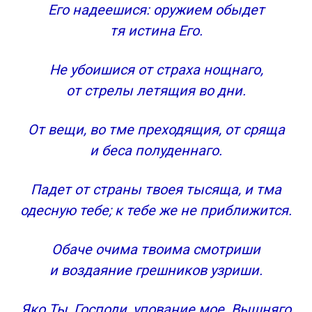
Его надеешися: оружием обыдет
тя истина Его.
Не убоишися от страха нощнаго,
от стрелы летящия во дни.
От вещи, во тме преходящия, от сряща
и беса полуденнаго.
Падет от страны твоея тысяща, и тма
одесную тебе; к тебе же не приближится.
Обаче очима твоима смотриши
и воздаяние грешников узриши.
Яко Ты, Господи, упование мое. Вышняго