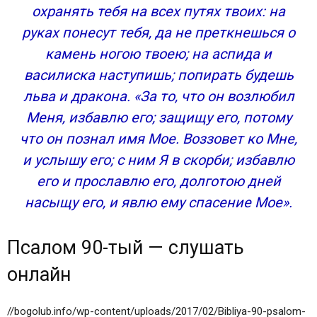
охранять тебя на всех путях твоих: на
руках понесут тебя, да не преткнешься о
камень ногою твоею; на аспида и
василиска наступишь; попирать будешь
льва и дракона. «За то, что он возлюбил
Меня, избавлю его; защищу его, потому
что он познал имя Мое. Воззовет ко Мне,
и услышу его; с ним Я в скорби; избавлю
его и прославлю его, долготою дней
насыщу его, и явлю ему спасение Мое».
Псалом 90-тый — слушать
онлайн
//bogolub.info/wp-content/uploads/2017/02/Bibliya-90-psalom-