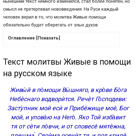
нынешний текст немного изменился, стал более понятен, но
смысл не претерпевал нововведения. На Руси каждый
человек верил в то, что молитва Живые помощи
обязательно будет оберегать от злых духов.
Оглавление [Показать]
Текст молитвы Живые в помощи на русском
Текст молитвы Живые в помощи
языке
Псалом 90-тый — слушать онлайн
на русском языке
Подробнее о тексте молитвы Живые помощи
или Псалом 90
Живы̀й в по̀мощи Вы̀шняго, в кро̀ве Бо̀га
О том, как правильно читать молитву
Небѐснаго водворѝтся. Речѐт Го̀сподеви:
Что не нужно делать при чтении Псалом 90?
Засту̀пник мой есѝ и Прибѐжище моѐ, Бог
Слушать молитву Живые в помощи (псалом 90)
мой, и упова̀ю на Него̀. Яко Той изба̀вит
40 раз
Как и где читать
тя от сѐти ло̀вчи, и от словесѐ мятѐжна,
Псалом 90
плещма ̀ Своѝма осенѝт тя, и под крилѐ