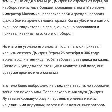
темнице. Но сидя в темнице Дмитрий не отрекся от веры, он
наоборот начал еще больше прославлять Бога. В то время
император Максимиан развлекал себя и граждан проводя
цирк и бои на арене с гладиаторами. Когда убили его самого
сильного гладиатора на арене, он сильно разозлился и
приказал казнить того, кто его поборол.
Но и это не утолило его злости. После чего он приказал
казнить святого Дмитрия. Утром 26 октября в 306 году
воины вошли в темницу чтобы забрать праведника на казнь.
Когда они увидели его стоящим в молитвенной позе, они
сразу же пронзили его копьями.
Его тело было выброшено на съедение зверям, но горожане
тайно его похоронили. После захоронения слуга Дмитрия
Лупп взял кровавую ризу и перстень мученика и начал
исцелять ими недужных, за что и был казнен императором.