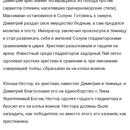
Димитрий христианин. Возвращаясь из похода против
сарматов (племен, населявших причерноморские степи),
Максимиан остановился в Солуни. Готовясь к смерти,
Димитрий раздал свое имущество бедным, а сам предался
молитве и посту. Император заключил проконсула в темницу
и стал развлекать себя и жителей Солуни гладиаторскими
сражениями в цирке. Христиан разыскивали и тащили нa
арену. Известный среди гладиаторов задорный Лий легко
одолевал кротких христиан в сражении и, при ликовании
озверевшей толпы, сбрасывал их на копья воинов.
Юноша Нестор, из христиан, навестил Димитрия в темнице, и
Димитрий благословил его на единоборство с Лием.
Укрепляемый Богом, Нестор одолел гордого гладиатора и
бросил его на копья воинов. Нестора должны были
наградить, как победителя, но вместо этого его казнили, как
христианина.