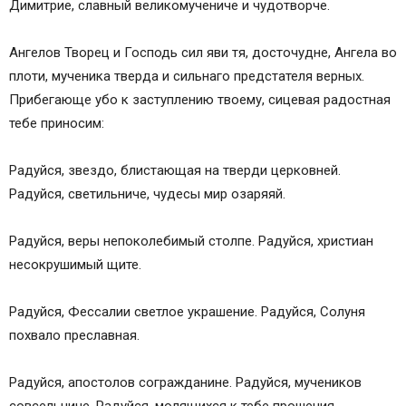
Димитрие, славный великомучениче и чудотворче.
Ангелов Творец и Господь сил яви тя, досточудне, Ангела во
плоти, мученика тверда и сильнаго предстателя верных.
Прибегающе убо к заступлению твоему, сицевая радостная
тебе приносим:
Радуйся, звездо, блистающая на тверди церковней.
Радуйся, светильниче, чудесы мир озаряяй.
Радуйся, веры непоколебимый столпе. Радуйся, христиан
несокрушимый щите.
Радуйся, Фессалии светлое украшение. Радуйся, Солуня
похвало преславная.
Радуйся, апостолов согражданине. Радуйся, мучеников