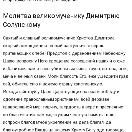
Житие Святого Дмитрия Солунского
Акафист Святому Дмитрию Солунскому
Молитва великомученику Димитрию
Тропарь Святому Дмитрию Солунскому
Солунскому
Главная страница
Лечение мумие
Святый и славный великомучениче Христов Димитрие,
Народные средства при заболеваниях кожи
скорый помощниче и теплый заступниче с верою
Народные средства при простуде и гриппе
притекающих к тебе! Предстоя с дерзновением Небесному
Лечение народными средствами детей
Царю, испроси у Него прощение согрешений наших и о еже
Народные средства для женщин
избавитися нам от всегубительныя язвы, труса, потопа, огня,
Народные средства для мужчин
меча и вечныя казни. Моли благость Его, еже ущедрити град
Лечение зубов народными средствами
сей, обитель сию и всякую страну христианскую.
Лечение глаз народными средствами
Исходатайствуй у Царя Царствующих на враги победу и
Лечение волос народными средствами
одоление православным христианам, всей державе
Народное лечение алкоголизма
православной мир, тишину, твердость в вере и преспеяние
Как бросить курить: народные средства
во благочестии; нам же, чтущим честную память твою,
Народное лечение эндокринологических
испроси благодатное укрепление на дела благая, да
заболеваний
благоутробное Владыце нашему Христу Богу зде творяще,