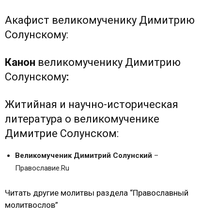
Рецепты народной медицины от Ванги
Рецепты народного целителя Омельяна
Акафист великомученику Димитрию
Рецепты народного целителя Киприана
Солунскому:
Рецепты русских народных целителей
Монастырские рецепты народной медицины
Канон
великомученику Димитрию
Лечение в домашних условиях
Солунскому
:
ТРОПАРЬ И КОНДАК СВЯТОМУ
ВЕЛИКОМУЧЕНИКУ ДМИТРИЮ СОЛУНСКОМУ
Житийная и научно-историческая
МОЛИТВЫ СВЯТОМУ ВЕЛИКОМУЧЕНИКУ
литература о великомученике
ДМИТРИЮ СОЛУНСКОМУ
АКАФИСТ СВЯТОМУ ВЕЛИКОМУЧЕНИКУ
Димитрие Солунском:
ДМИТРИЮ СОЛУНСКОМУ
Великомученик Димитрий Солунский
–
Православие.Ru
Читать другие молитвы раздела “Православный
молитвослов”