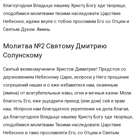
благоугодная Владыце нашему Христу Богу зде творяще,
сподобимся молитвами твоими наследовати Царствие
Небесное, идеже вкупе с тобою прославим Его со Отцем и
Святым Духом. Аминь.
Молитва №2 Святому Дмитрию
Солунскому
Святый великомучениче Христов Димитрие! Предстоя со
дерзновением Небесному Царю, испроси у Него прощение
согрешений наших и о еже избавитися нам, окаянным
(имена) от всегубительныя язвы, огня и вечныя казни. Моли
благость Его, еже ущедрити приход (или дом) сей и храм
наш. Испроси нам благодатное укрепление на дела благая,
да благоугодное Владыце нашему Христу Богу зде творяще,
сподобимся молитвами Твоими наследовати Царствие
Небесное и тамо прославляти Его, со Отцем и Святым