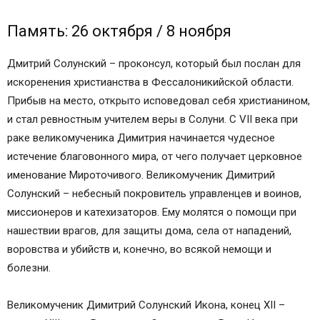
Популярные молитвы:
Молитвы святым
Память: 26 октября / 8 ноября
Память: 26 октября / 8 ноября
Тропарь великомученику Димитрию
Дмитрий Солунский – проконсул, который был послан для
Солунскому, глас 3
искоренения христианства в Фессалоникийской области.
Кондак великомученику Димитрию Солунскому,
Прибыв на место, открыто исповедовал себя христианином,
глас 2
и стал ревностным учителем веры в Солуни. С VII века при
Молитва великомученику Димитрию
раке великомученика Димитрия начинается чудесное
Солунскому
истечение благовонного мира, от чего получает церковное
Молитва великомученику Димитрию
именование Мироточивого. Великомученик Димитрий
Солунскому:
Солунский – небесный покровитель управленцев и воинов,
Акафист великомученику Димитрию
миссионеров и катехизаторов. Ему молятся о помощи при
Солунскому:
нашествии врагов, для защиты дома, села от нападений,
Канон великомученику Димитрию Солунскому:
воровства и убийств и, конечно, во всякой немощи и
Житийная и научно-историческая литература о
болезни.
великомученике Димитрие Солунском:
Читайте также:
Великомученик Димитрий Солунский Икона, конец XII –