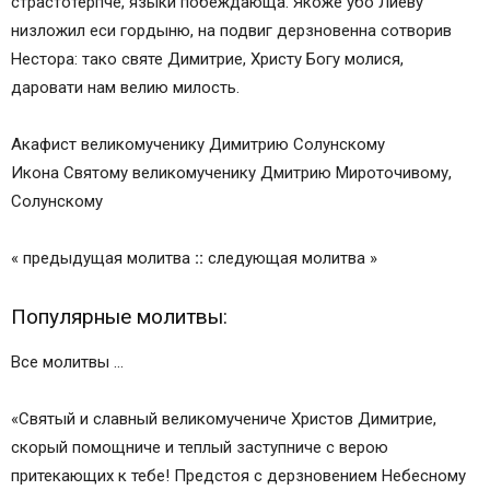
страстотерпче, языки побеждающа. Якоже убо Лиеву
низложил еси гордыню, на подвиг дерзновенна сотворив
Нестора: тако святе Димитрие, Христу Богу молися,
даровати нам велию милость.
Акафист великомученику Димитрию Солунскому
Икона Святому великомученику Дмитрию Мироточивому,
Солунскому
« предыдущая молитва
::
следующая молитва »
Популярные молитвы:
Все молитвы …
«Святый и славный великомучениче Христов Димитрие,
скорый помощниче и теплый заступниче с верою
притекающих к тебе! Предстоя с дерзновением Небесному