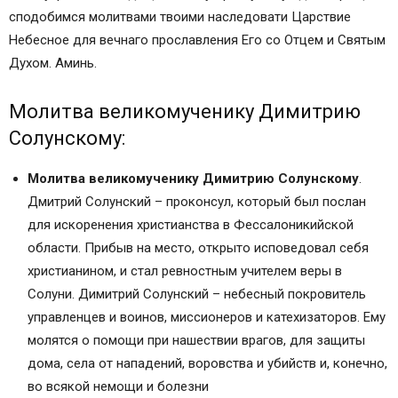
Лечение ногтей народными средствами
сподобимся молитвами твоими наследовати Царствие
Лечение суставов народными средствами
Небесное для вечнаго прославления Его со Отцем и Святым
Лечение почек народными средствами
Духом. Аминь.
Лечение печени народными средствами
Лечение кишечника и желудка народными
Молитва великомученику Димитрию
средствами
Солунскому:
Повышение иммунитета народными средствами
Очищение народными средствами
Молитва великомученику Димитрию Солунскому
.
Народные средства для лечения и
Дмитрий Солунский – проконсул, который был послан
профилактики сердечно-сосудистых
для искоренения христианства в Фессалоникийской
заболеваний
области. Прибыв на место, открыто исповедовал себя
Лечение нервов народными средствами
христианином, и стал ревностным учителем веры в
Особенности лечения народными средствами
Солуни. Димитрий Солунский – небесный покровитель
Лечение рака народными средствами
управленцев и воинов, миссионеров и катехизаторов. Ему
Средства народной медицины
молятся о помощи при нашествии врагов, для защиты
Лечение от паразитов народными средствами
дома, села от нападений, воровства и убийств и, конечно,
Лечение ушей народными средствами
во всякой немощи и болезни