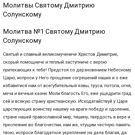
Молитвы Святому Дмитрию
Солунскому
Молитва №1 Святому Дмитрию
Солунскому
Святый и славный великомучениче Христов Димитрие,
скорый помощниче и теплый заступниче с верою
притекающих к тебе! Предстоя со дерзновением Небесному
Царю, испроси у Него прощение согрешений наших и о еже
избавитися нам от всегубительныя язвы, труса, потопа, огня,
меча и вечныя казни. Моли благость Его, еже ущедрити град
сей и всякую страну христианскую. Исходатайствуй у Царя
царствующих воинству нашему на враги победу и одоление,
стране нашей православной мир, тишину, твердость в вере и
преспеяние во благочестии; нам же, чтущим честную память
твою, испроси благодатное укрепление на дела благая, да