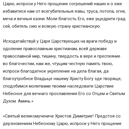
Царю, испроси у Него прощение согрешений наших и о еже
избавитися нам от всегубительныя язвы, труса, потопа, огня,
меча и вечныя казни. Моли благость Его, еже ущедрити град
сей, обитель сию и всякую страну христианскую.
Исходатайствуй у Царя Царствующих на враги победу и
одоление православным христианам, всей державе
православной мир, тишину, твердость в вере и преспеяние
во благочестии; нам же, чтущим честную память твою,
испроси благодатное укрепление на дела благая, да
благоутробное Владыце нашему Христу Богу зде творяще,
сподобимся молитвами твоими наследовати Царствие
Небесное для вечнаго прославления Его со Отцем и Святым
Духом. Аминь.»
«Святый великомучениче Христов Димитрие! Предстоя со
дерзновением Небесному Царю, испроси у Него прощение