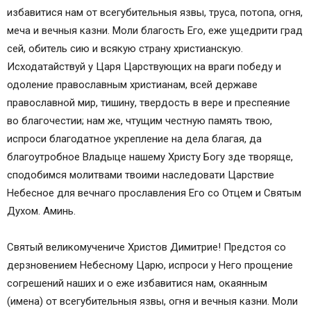
избавитися нам от всегубительныя язвы, труса, потопа, огня,
меча и вечныя казни. Моли благость Его, еже ущедрити град
сей, обитель сию и всякую страну христианскую.
Исходатайствуй у Царя Царствующих на враги победу и
одоление православным христианам, всей державе
православной мир, тишину, твердость в вере и преспеяние
во благочестии; нам же, чтущим честную память твою,
испроси благодатное укрепление на дела благая, да
благоутробное Владыце нашему Христу Богу зде творяще,
сподобимся молитвами твоими наследовати Царствие
Небесное для вечнаго прославления Его со Отцем и Святым
Духом. Аминь.
Святый великомучениче Христов Димитрие! Предстоя со
дерзновением Небесному Царю, испроси у Него прощение
согрешений наших и о еже избавитися нам, окаянным
(имена) от всегубительныя язвы, огня и вечныя казни. Моли