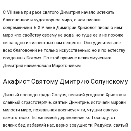
С VII века при раке святого Димитрия начало истекать
благовонное и чудотворное миро, о чем писали
современники. В XIV веке Димитрий Хризолог писал о нем:
миро «по свойству своему не вода, но гуще ее и не похоже
ни на одно из известных нам веществ . Оно удивительнее
всех благовоний не только искусственных, но и по естеству
созданных Богом». По этой причине великомученика
Димитрия наименовали Мироточивым
Акафист Святому Дмитрию Солунскому
Дивный воеводо града Солуня, великий угодниче Христов и
славный страстотерпче, святый Димитрие, источаяй мирови
милости миро, похвальная восписуем ти, чтущии святую
память твою. Ты же имеяй дерзновение ко Господу, от
всяких бед избавляй нас, верно зовущих ти: Радуйся, святый