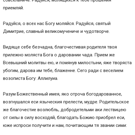
совсельниче. Радуйся, молящихся к тебе прошения
приемляй.
Радуйся, о всех нас Богу моляйся. Радуйся, святый
Димитрие, славный великомучениче и чудотворче.
Видяще себе безчадна, благочестивая родителя твоя
прилежно моляста Бога о даровании чада. Прием же
Всевышний молитвы ею, и помянув милостыни, яже творяста
убогим, дарова им тебе, блаженне. Сего ради с веселием
возописта Богу: Аллилуиа.
Разум Божественный имея, яко отроча богодарованное,
возгнушался еси языческия прелести, мудре. Родительское
же благочестие возлюбль, добродетельми аки лествицею
от силы в силу восходяй, благодать Божию приобрел еси,
юже испроси получити и нам, почитающим тя звании сими: