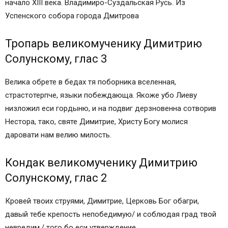
Молитвы святому великомученику Димитрию
начало XIII века. Владимиро-Суздальская Русь. Из
Солунскому.
Успенского собора города Дмитрова
Тропарь великомученику Димитрию
Солунскому
Тропарь великомученику Димитрию
Популярные молитвы:
Солунскому, глас 3
Православные иконы и молитвы
Информационный сайт про иконы, молитвы,
Велика обрете в бедах тя поборника вселенная,
православные традиции.
страстотерпче, языки побеждающа. Якоже убо Лиеву
Икона Дмитрия Солунского в чем помогает
низложил еси гордыню, и на подвиг дерзновенна сотворив
Краткое житие
Нестора, тако, святе Димитрие, Христу Богу молися
Значение иконы
даровати нам велию милость.
В чем помогает икона Дмитрия Солунского
Молитва Дмитрию Солунскому
Кондак великомученику Димитрию
Молитва о здравии. Молитва об излечении
Солунскому, глас 2
глазных болезней
Молитвы Святому Дмитрию Солунскому
Кровей твоих струями, Димитрие, Церковь Бог обагри,
Молитва №1 Святому Дмитрию Солунскому
давый тебе крепость непобедимую/ и соблюдая град твой
Молитва №2 Святому Дмитрию Солунскому
невредим,/ того бо еси утверждение.