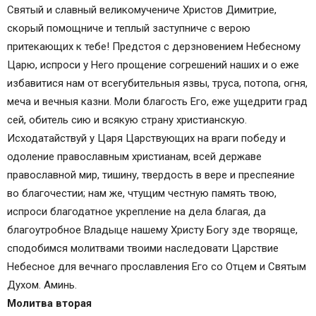
Святый и славный великомучениче Христов Димитрие,
скорый помощниче и теплый заступниче с верою
притекающих к тебе! Предстоя с дерзновением Небесному
Царю, испроси у Него прощение согрешений наших и о еже
избавитися нам от всегубительныя язвы, труса, потопа, огня,
меча и вечныя казни. Моли благость Его, еже ущедрити град
сей, обитель сию и всякую страну христианскую.
Исходатайствуй у Царя Царствующих на враги победу и
одоление православным христианам, всей державе
православной мир, тишину, твердость в вере и преспеяние
во благочестии; нам же, чтущим честную память твою,
испроси благодатное укрепление на дела благая, да
благоутробное Владыце нашему Христу Богу зде творяще,
сподобимся молитвами твоими наследовати Царствие
Небесное для вечнаго прославления Его со Отцем и Святым
Духом. Аминь.
Молитва вторая