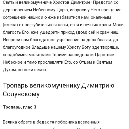
Святый великомучениче Христов Димитрие! Предстоя со
дерзновением Небесному Царю, испроси у Него прощение
согрешений наших и о еже избавитися нам, окаянным
(имена) от всегубительныя язвы, огня и вечныя казни. Моли
благость Его, еже ущедрити приход (дом) сей и храм наш.
Испроси нам благодатное укрепление на дела благая, да
благоугодное Владыце нашему Христу Богу зде творяще,
сподобимся молитвами Твоими наследовати Царствие
Небесное и тамо прославляти Его, со Отцем и Святым
Духом, во веки веков.
Тропарь великомученику Димитрию
Солунскому
Тропарь, глас 3
Велика обрете в бедах тя поборника вселенныя,