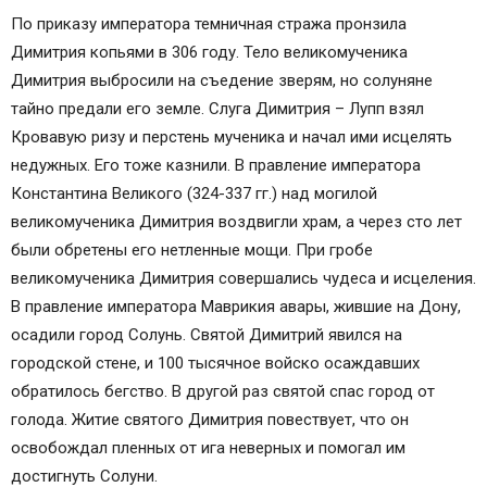
По приказу императора темничная стража пронзила
Димитрия копьями в 306 году. Тело великомученика
Димитрия выбросили на съедение зверям, но солуняне
тайно предали его земле. Слуга Димитрия – Лупп взял
Кровавую ризу и перстень мученика и начал ими исцелять
недужных. Его тоже казнили. В правление императора
Константина Великого (324-337 гг.) над могилой
великомученика Димитрия воздвигли храм, а через сто лет
были обретены его нетленные мощи. При гробе
великомученика Димитрия совершались чудеса и исцеления.
В правление императора Маврикия авары, жившие на Дону,
осадили город Солунь. Святой Димитрий явился на
городской стене, и 100 тысячное войско осаждавших
обратилось бегство. В другой раз святой спас город от
голода. Житие святого Димитрия повествует, что он
освобождал пленных от ига неверных и помогал им
достигнуть Солуни.