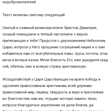
недоброжелателей.
Текст молитвы святому следующий:
Святый и славный великомучениче Христов Димитрие,
скорый помощниче и теплый заступниче с верою
притекающих к тебе! Предстоя с дерзновением Небесному
Царю, испроси у Него прощение согрешений наших и о еже
избавитися нам от всегубительныя язвы, труса, потопа, огня,
меча и вечныя казни. Моли благость Его, еже ущедрити град
сей, обитель сию и всякую страну христианскую.
Исходатайствуй у Царя Царствующих на враги победу и
одоление православным христианам, всей державе
православной мир, тишину, твердость в вере и преспеяние
во благочестии; нам же, чтущим честную память твою,
испроси благодатное укрепление на дела благая, да