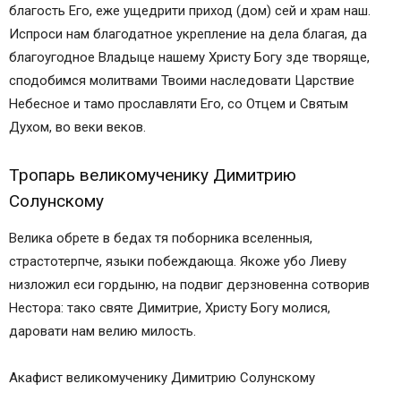
благость Его, еже ущедрити приход (дом) сей и храм наш.
Испроси нам благодатное укрепление на дела благая, да
благоугодное Владыце нашему Христу Богу зде творяще,
сподобимся молитвами Твоими наследовати Царствие
Небесное и тамо прославляти Его, со Отцем и Святым
Духом, во веки веков.
Тропарь великомученику Димитрию
Солунскому
Велика обрете в бедах тя поборника вселенныя,
страстотерпче, языки побеждающа. Якоже убо Лиеву
низложил еси гордыню, на подвиг дерзновенна сотворив
Нестора: тако святе Димитрие, Христу Богу молися,
даровати нам велию милость.
Акафист великомученику Димитрию Солунскому