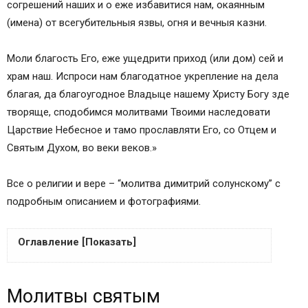
согрешений наших и о еже избавитися нам, окаянным
(имена) от всегубительныя язвы, огня и вечныя казни.
Моли благость Его, еже ущедрити приход (или дом) сей и
храм наш. Испроси нам благодатное укрепление на дела
благая, да благоугодное Владыце нашему Христу Богу зде
творяще, сподобимся молитвами Твоими наследовати
Царствие Небесное и тамо прославляти Его, со Отцем и
Святым Духом, во веки веков.»
Все о религии и вере – “молитва димитрий солунскому” с
подробным описанием и фотографиями.
Оглавление [Показать]
Тропарь великомученику Димитрию
Молитвы святым
Солунскому