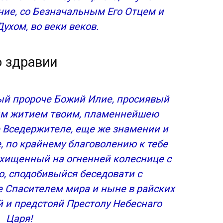
ние, со Безначальным Его Отцем и
е
ухом, во веки веков.
я бездождия
о здравии
атура о пророке Божием Илие:
ый пророче Божий Илие, просиявый
ым житием твоим, пламеннейшею
е Вседержителе, еще же знамении и
, по крайнему благоволению к тебе
схищенный на огненней колеснице с
о, сподобивыйся беседовати с
 Спасителем мира и ныне в райских
 и предстояй Престолу Небеснаго
Царя!
жае