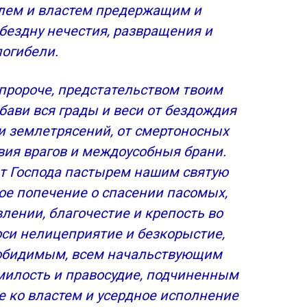
лем и властем предержащим и
бездну нечестия, развращения и
погибели.
 пророче, предстательством твоим
бави вся грады и веси от бездождия
 и землетрясений, от смертоносных
твия врагов и междоусобныя брани.
от Господа пастырем нашим святую
ное попечение о спасении пасомых,
влении, благочестие и крепость во
оси нелицеприятие и безкорыстие,
к обидимым, всем начальствующим
милость и правосудие, подчиненным
е ко властем и усердное исполнение