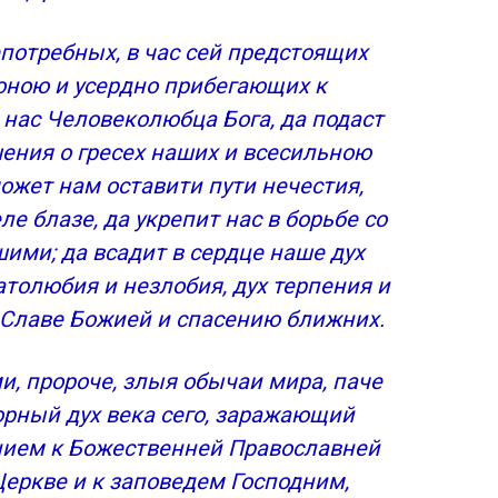
потребных, в час сей предстоящих
оною и усердно прибегающих к
 нас Человеколюбца Бога, да подаст
шения о гресех наших и всесильною
ожет нам оставити пути нечестия,
е блазе, да укрепит нас в борьбе со
ими; да всадит в сердце наше дух
атолюбия и незлобия, дух терпения и
к Славе Божией и спасению ближних.
, пророче, злыя обычаи мира, паче
орный дух века сего, заражающий
нием к Божественней Православней
Церкве и к заповедем Господним,