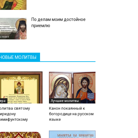
По делам моим достойное
приемлю
НОВЫЕ МОЛИТВЫ
ера
Лучшие молитвы
олитва святому
Канон покаянный к
пиридону
богородице на русском
римифунтскому
языке