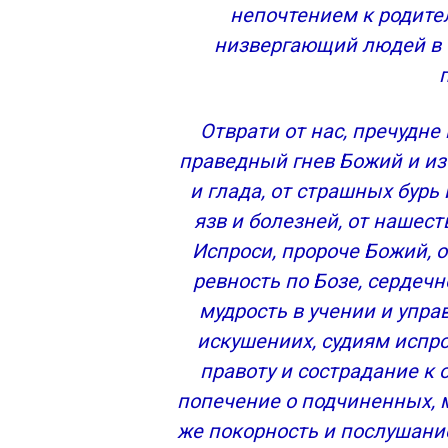
непочтением к родите
низвергающий людей в 
Отврати от нас, пречудне
праведный гнев Божий и из
и глада, от страшных бурь
язв и болезней, от нашес
Испроси, пророче Божий, 
ревность по Бозе, сердеч
мудрость в учении и упра
искушениих, судиям испр
правоту и сострадание 
попечение о подчиненных, 
же покорность и послушани