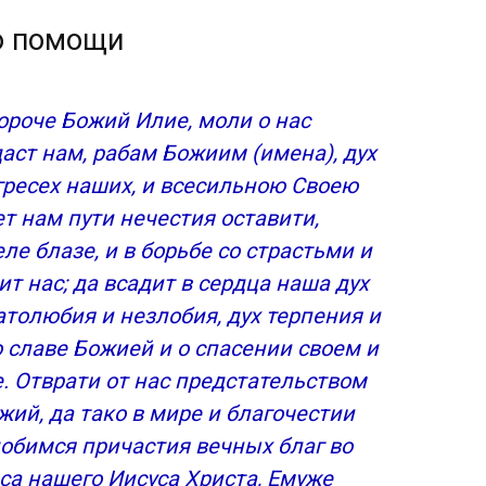
о помощи
дия и голода
ороче Божий Илие, моли о нас
:
аст нам, рабам Божиим (имена), дух
гресех наших, и всесильною Своею
т нам пути нечестия оставити,
ае
ле блазе, и в борьбе со страстьми и
т нас; да всадит в сердца наша дух
атолюбия и незлобия, дух терпения и
о славе Божией и о спасении своем и
. Отврати от нас предстательством
ий, да тако в мире и благочестии
добимся причастия вечных благ во
са нашего Иисуса Христа, Емуже