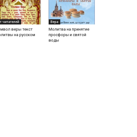
т читателей
Вера
имвол веры текст
Молитва на принятие
олитвы на русском
просфоры и святой
воды