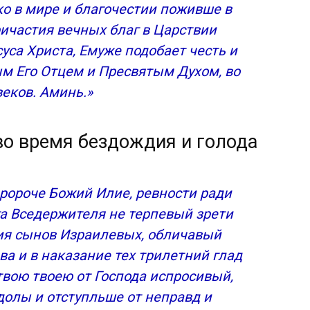
ако в мире и благочестии поживше в
ричастия вечных благ в Царствии
уса Христа, Емуже подобает честь и
м Его Отцем и Пресвятым Духом, во
веков. Аминь.»
во время бездождия и голода
ророче Божий Илие, ревности ради
га Вседержителя не терпевый зрети
ия сынов Израилевых, обличавый
ва и в наказание тех трилетний глад
вою твоею от Господа испросивый,
долы и отступльше от неправд и