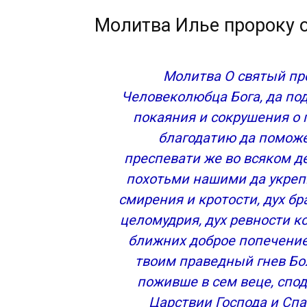
Молитва Илье пророку о помощи
Молитва Илье пророку 
Молитва пророку Илье о здравии
Молитва пророку Илии во время бездож
Молитва пророку Илие о защите
Молитва О святый пр
Сохранить молитвы в социальных сетях
Человеколюбца Бога, да под
Молитва святому Илье о помощи
Молитва о здравии пророку Илье
покаяния и сокрушения о 
Молитва Илье пророку о защите
благодатию да поможе
Молитва святому Илье о дожде и урож
преспевати же во всяком де
Молитва Илье Пророку о помощи
похотьми нашими да укрепи
Молитва св. Илье Пророку
смирения и кротости, дух бр
Молитва Илье Пророку о деньгах
целомудрия, дух ревности к
Молитвы святым
Память: 20 июля / 2 августа
ближних доброе попечение
Тропарь пророку Божию Илие, глас 4
твоим праведный гнев Бож
Кондак пророку Божию Илие, глас 3
поживше в сем веце, спо
Молитва первая пророку Божию Илие
Царствии Господа и Спа