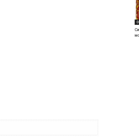
О
С
м