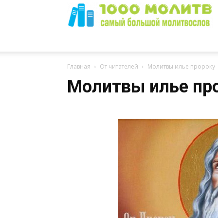
1000
Главная
От читателей
Молитвы илье пророку
Молитвы илье пр
Молитв