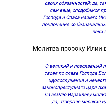
своих обязанностей; да, т
сем веце, сподобимся п
Господа и Спаса нашего Иис
поклонение со безначальны
веки 
Молитва пророку Илии 
О великий и преславный п
твоея по славе Господа Бо
идолослужения и нечест
законопреступнаго царя Аха
на землю Израилеву молит
да, отвергше мерзкия и