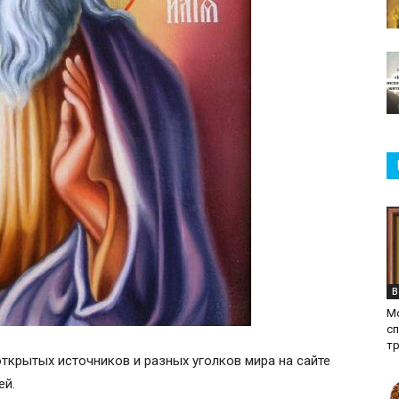
В
М
с
т
открытых источников и разных уголков мира на сайте
ей.