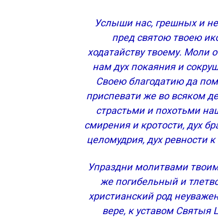
Услыши нас, грешных и не
пред святою твоею ик
ходатайству твоему. Моли о
нам дух покаяния и сокру
Своею благодатию да пом
приспевати же во всяком дел
страстьми и похотьми наш
смирения и кротости, дух бр
целомудрия, дух ревности 
Упраздни молитвами твоими
же погибельный и тлетв
христианский род неуваже
вере, к уставом Святыя 