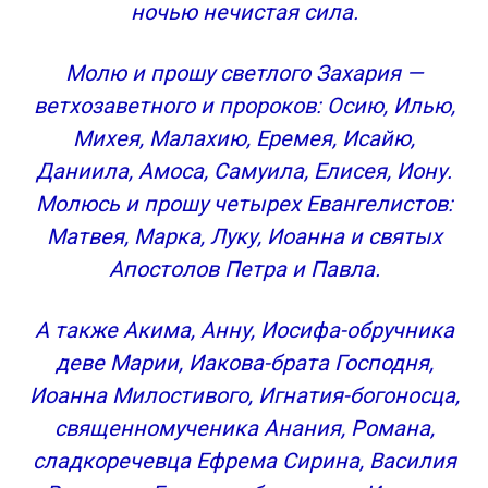
ночью нечистая сила.
Молю и прошу светлого Захария —
ветхозаветного и пророков: Осию, Илью,
Михея, Малахию, Еремея, Исайю,
Даниила, Амоса, Самуила, Елисея, Иону.
Молюсь и прошу четырех Евангелистов:
Матвея, Марка, Луку, Иоанна и святых
Апостолов Петра и Павла.
А также Акима, Анну, Иосифа-обручника
деве Марии, Иакова-брата Господня,
Иоанна Милостивого, Игнатия-богоносца,
священномученика Анания, Романа,
сладкоречевца Ефрема Сирина, Василия