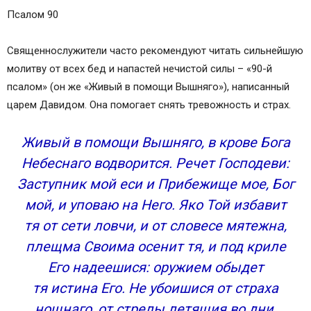
Псалом 90
Священнослужители часто рекомендуют читать сильнейшую
молитву от всех бед и напастей нечистой силы – «90-й
псалом» (он же «Живый в помощи Вышняго»), написанный
царем Давидом. Она помогает снять тревожность и страх.
Живый в помощи Вышняго, в крове Бога
Небеснаго водворится. Речет Господеви:
Заступник мой еси и Прибежище мое, Бог
мой, и уповаю на Него. Яко Той избавит
тя от сети ловчи, и от словесе мятежна,
плещма Своима осенит тя, и под криле
Его надеешися: оружием обыдет
тя истина Его. Не убоишися от страха
нощнаго, от стрелы летящия во дни,