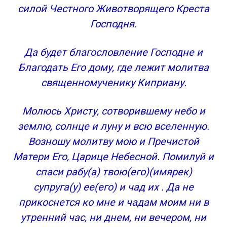
силой Честного Животворящего Креста
Господня.
Да будет благословление Господне и
Благодать Его дому, где лежит молитва
священномученику Киприану.
Молюсь Христу, сотворившему небо и
землю, солнце и луну и всю вселенную.
Возношу молитву мою и Пречистой
Матери Его, Царице Небесной. Помилуй и
спаси рабу(а) твою(его)(имярек)
супруга(у) ее(его) и чад их . Да не
прикоснется ко мне и чадам моим ни в
утренний час, ни днем, ни вечером, ни