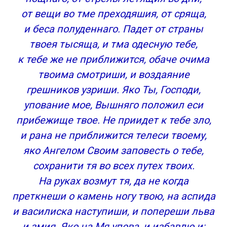
от вещи во тме преходяшия, от сряща,
и беса полуденнаго. Падет от страны
твоея тысяща, и тма одесную тебе,
к тебе же не приближится, обаче очима
твоима смотриши, и воздаяние
грешников узриши. Яко Ты, Господи,
упование мое, Вышняго положил еси
прибежище твое. Не приидет к тебе зло,
и рана не приближится телеси твоему,
яко Ангелом Своим заповесть о тебе,
сохранити тя во всех путех твоих.
На руках возмут тя, да не когда
преткнеши о камень ногу твою, на аспида
и василиска наступиши, и попереши льва
и змия. Яко на Мя упова, и избавлю и: