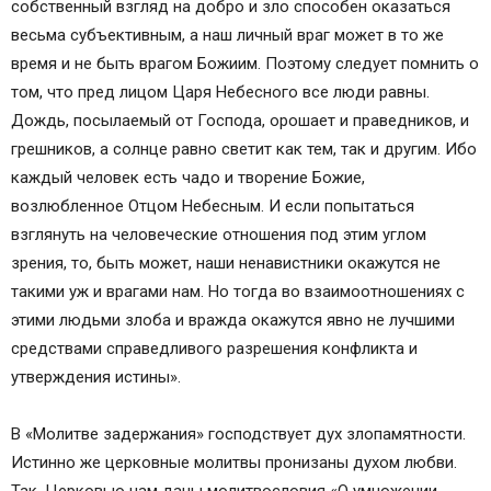
собственный взгляд на добро и зло способен оказаться
весьма субъективным, а наш личный враг может в то же
время и не быть врагом Божиим. Поэтому следует помнить о
том, что пред лицом Царя Небесного все люди равны.
Дождь, посылаемый от Господа, орошает и праведников, и
грешников, а солнце равно светит как тем, так и другим. Ибо
каждый человек есть чадо и творение Божие,
возлюбленное Отцом Небесным. И если попытаться
взглянуть на человеческие отношения под этим углом
зрения, то, быть может, наши ненавистники окажутся не
такими уж и врагами нам. Но тогда во взаимоотношениях с
этими людьми злоба и вражда окажутся явно не лучшими
средствами справедливого разрешения конфликта и
утверждения истины».
В «Молитве задержания» господствует дух злопамятности.
Истинно же церковные молитвы пронизаны духом любви.