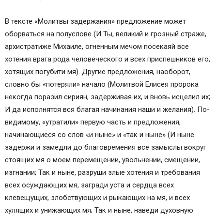
В тексте «Молитвы задержания» предложение может
оборваться на полуслове (И Ты, великий и грозный страже,
архистратиже Михаиле, огненным мечом посекаяй все
хотения врага рода человеческого и всех приспешников его,
хотящих погубити мя). Другие предложения, наоборот,
словно бы «потеряли» начало (Молитвой Елисея пророка
некогда поразил сириян, задерживая их, и вновь исцелил их;
И да исполнятся вся благая начинания наши и желания). По-
видимому, «утратили» первую часть и предложения,
начинающиеся со слов «и ныне» и «так и ныне» (И ныне
задержи и замедли до благовремения все замыслы вокруг
стоящих мя о моем перемещении, увольнении, смещении,
изгнании; Так и ныне, разруши злые хотения и требования
всех осуждающих мя, загради уста и сердца всех
клевещущих, злобствующих и рыкающих на мя, и всех
хулящих и унижающих мя; Так и ныне, наведи духовную