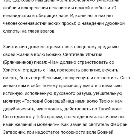
Так, Церковью нам даны молитвословия «О умножении
любви и искоренении ненависти и всякой злобы» и «О
ненавидящих и обидящих нас». И, конечно, в них нет
человеконенавистнических просьб о наведении духовной
слепоты на глаза врагов.
Христианин должен стремиться к всецелому преданию
своей жизни в волю Божию. Святитель Игнатий
(Брянчанинов) писал: «Нам должно странствовать со
Христом, страдать с Ним, претерпеть распятие, вкусить
смерть, быть погребенными, воскреснуть и вознестись. Сего
желаю вам и себе: почему произношу вместе с вами сию
истинную, исполненную духовного разума, утешительную
молитву: «Господи! Совершай над нами волю Твою и нам
даруй мыслить, чувствовать, действовать по Твоей воле.
Сего единого у Тебя просим, в сем едином заключаем все
наши желания и моления»». Как замечал святитель Феофан
Затворник, при недостатке покорности воле Божией