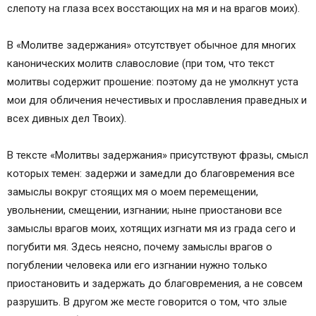
слепоту на глаза всех восстающих на мя и на врагов моих).
В «Молитве задержания» отсутствует обычное для многих
канонических молитв славословие (при том, что текст
молитвы содержит прошение: поэтому да не умолкнут уста
мои для обличения нечестивых и прославления праведных и
всех дивных дел Твоих).
В тексте «Молитвы задержания» присутствуют фразы, смысл
которых темен: задержи и замедли до благовремения все
замыслы вокруг стоящих мя о моем перемещении,
увольнении, смещении, изгнании; ныне приостанови все
замыслы врагов моих, хотящих изгнати мя из града сего и
погубити мя. Здесь неясно, почему замыслы врагов о
погублении человека или его изгнании нужно только
приостановить и задержать до благовремения, а не совсем
разрушить. В другом же месте говорится о том, что злые