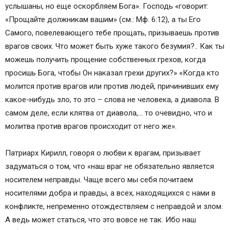
услышаны, но еще оскорбляем Бога». Господь «говорит:
«Прощайте должникам вашим» (см.: Мф. 6:12), а ты Его
Самого, повелевающего тебе прощать, призываешь против
врагов своих. Что может быть хуже такого безумия?.. Как ты
можешь получить прощение собственных грехов, когда
просишь Бога, чтобы Он наказал грехи других?» «Когда кто
молится против врагов или против людей, причинивших ему
какое-нибудь зло, то это – слова не человека, а диавола. В
самом деле, если клятва от диавола,… то очевидно, что и
молитва против врагов происходит от него же».
Патриарх Кирилл, говоря о любви к врагам, призывает
задуматься о том, что «наш враг не обязательно является
носителем неправды. Чаще всего мы себя почитаем
носителями добра и правды, а всех, находящихся с нами в
конфликте, непременно отождествляем с неправдой и злом.
А ведь может статься, что это вовсе не так. Ибо наш