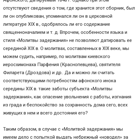
Афонского, датируемый 1848 г. Однако при этом
отсутствуют сведения о том, где хранится этот сборник, был
ли он опубликован, упоминался ли он в церковной
литературе XIX в., одобрялось ли его содержание
священноначалием и т. д. Впрочем, особенности языка и
стиля «Молитвы задержания» не позволяют датировать ее
серединой XIX в. О молитвах, составленных в XIX веке, мы
можем судить, например, по молитвам киевского
иеросхимонаха Парфения (Краснопевцева), святителя
Филарета (Дроздова) и др.. Да и можно ли считать
соответствующими потребностям афонского инока
середины XIX в. такие заботы субъекта «Молитвы
задержания», как опасение увольнения с работы, изгнания
из града и беспокойство за сохранность дома сего, всех
живущих в нем и всего достояния его?
Таким образом, в случае с «Молитвой задержания» мы
имеем дело с попыткой выдать небрежный «новодел» за