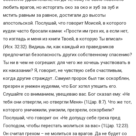
любить врагов, но исторгать око за око и зуб за зуб и
мстить равным за равное, достигали до высоты
апостольской. Послушай, что говорит Моисей, в которого
иудеи часто бросали камни: «Прости им грех их, а если нет,
то изгладь и меня из книги Твоей, в которую Ты вписал»
(Исх. 32:32). Видишь ли, как каждый из праведников
предпочитал безопасность других собственному спасению?
Ты ни в чем не согрешил: для чего же хочешь участвовать в
их наказании? Я, говорит, не чувствую себя счастливым,
когда другие страждут…Самуил пророк был так оскорблен,
презрен и унижен иудеями, что Бог хотел утешить его.
Слушайте со вниманием, увещеваю вас. Бог сказал ему: «Не
тебя они отвергли, но отвергли Меня» (1Цар. 8:7). Что же тот,
которого уничижили, унизили, презрели, оскорбили?
Послушай, что говорит он: «Не допущу себе греха пред
Господом, чтобы перестать молиться за вас» (1Цар. 12:23).
Он считал грехом – не молиться за врагов. Да не будет со