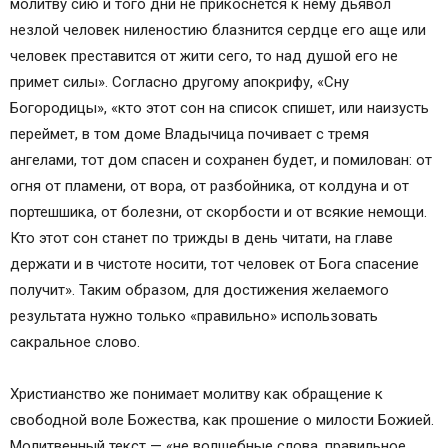
молитву сию и того дни не прикоснется к нему дьявол
незлой человек ниленостию блазнится сердце его аще или
человек преставится от жити сего, то над душой его не
примет силы». Согласно другому апокрифу, «Сну
Богородицы», «кто этот сон на список спишет, или наизусть
переймет, в том доме Владычица почивает с тремя
ангелами, тот дом спасен и сохранен будет, и помилован: от
огня от пламени, от вора, от разбойника, от колдуна и от
портешшика, от болезни, от скорбости и от всякие немощи.
Кто этот сон станет по трижды в день читати, на главе
держати и в чистоте носити, тот человек от Бога спасение
получит». Таким образом, для достижения желаемого
результата нужно только «правильно» использовать
сакральное слово.
Христианство же понимает молитву как обращение к
свободной воле Божества, как прошение о милости Божией.
Молитвенный текст — «не волшебные слова, правильное