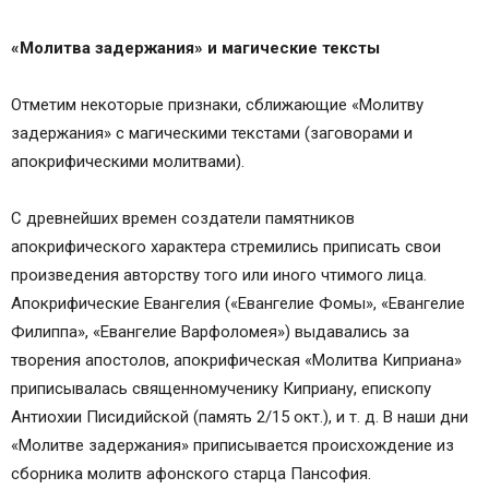
«Молитва задержания» и магические тексты
Отметим некоторые признаки, сближающие «Молитву
задержания» с магическими текстами (заговорами и
апокрифическими молитвами).
С древнейших времен создатели памятников
апокрифического характера стремились приписать свои
произведения авторству того или иного чтимого лица.
Апокрифические Евангелия («Евангелие Фомы», «Евангелие
Филиппа», «Евангелие Варфоломея») выдавались за
творения апостолов, апокрифическая «Молитва Киприана»
приписывалась священномученику Киприану, епископу
Антиохии Писидийской (память 2/15 окт.), и т. д. В наши дни
«Молитве задержания» приписывается происхождение из
сборника молитв афонского старца Пансофия.