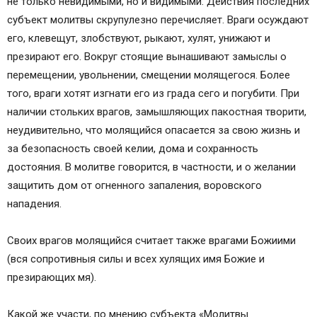
не только невидимыми, но и видимыми. Действия последних
субъект молитвы скрупулезно перечисляет. Враги осуждают
его, клевещут, злобствуют, рыкают, хулят, унижают и
презирают его. Вокруг стоящие вынашивают замыслы о
перемещении, увольнении, смещении молящегося. Более
того, враги хотят изгнати его из града сего и погубити. При
наличии стольких врагов, замышляющих пакостная творити,
неудивительно, что молящийся опасается за свою жизнь и
за безопасность своей келии, дома и сохранность
достояния. В молитве говорится, в частности, и о желании
защитить дом от огненного запаления, воровского
нападения.
Своих врагов молящийся считает также врагами Божиими
(вся сопротивныя силы и всех хулящих имя Божие и
презирающих мя).
Какой же участи, по мнению субъекта «Молитвы