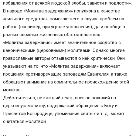
благословения духовного лица?
избавления от всякой людской злобы, зависти и подлости».
Что если снится молитва задержания читать?
В народе «Молитва задержания» популярна в качестве
Что предвещает?
«сильного средства», помогающего в случае проблем на
Добавить в календарь
работе (например, при угрозе увольнения), да и вообще в
Православные иконы и молитвы
разных сложных жизненных обстоятельствах.
Информационный сайт про иконы, молитвы,
«Молитва задержания» имеет значительное сходство с
православные традиции.
каноническими (церковными) молитвами. Однако многие
Молитва Задержания от всякого зла, как
православные авторы отзываются о ней критически. Они
правильно читать
указывают на то, что «Молитва задержания» включает
Можно ли читать Молитву Задержания?
прошения, противоречащие заповедям Евангелия, а также
Как правильно читать Молитву Задержания
обращают внимание на сомнительное происхождение этой
Молитва Задержания от всякого зла
молитвы.
Почему нельзя читать Молитву Задержания без
Действительно, не каждый текст, внешне похожий на
благословения духовного лица?
церковную молитву, содержащий обращение к Богу и
Смотрите также
Пресвятой Богородице, упоминание святых и т. д., может
Растения, применяющиеся в магии
считаться молитвой.
Какими магическими свойствами обладают