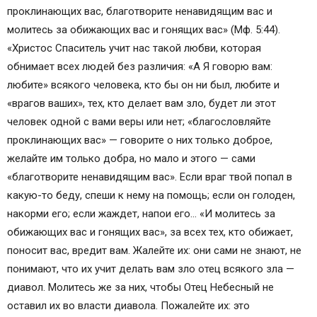
проклинающих вас, благотворите ненавидящим вас и
молитесь за обижающих вас и гонящих вас» (Мф. 5:44).
«Христос Спаситель учит нас такой любви, которая
обнимает всех людей без различия: «А Я говорю вам:
любите» всякого человека, кто бы он ни был, любите и
«врагов ваших», тех, кто делает вам зло, будет ли этот
человек одной с вами веры или нет; «благословляйте
проклинающих вас» — говорите о них только доброе,
желайте им только добра, но мало и этого — сами
«благотворите ненавидящим вас». Если враг твой попал в
какую-то беду, спеши к нему на помощь; если он голоден,
накорми его; если жаждет, напои его… «И молитесь за
обижающих вас и гонящих вас», за всех тех, кто обижает,
поносит вас, вредит вам. Жалейте их: они сами не знают, не
понимают, что их учит делать вам зло отец всякого зла —
диавол. Молитесь же за них, чтобы Отец Небесный не
оставил их во власти диавола. Пожалейте их: это