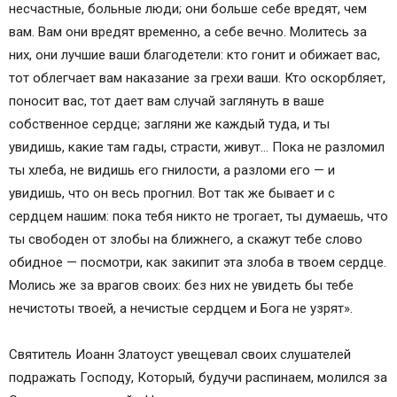
несчастные, больные люди; они больше себе вредят, чем
вам. Вам они вредят временно, а себе вечно. Молитесь за
них, они лучшие ваши благодетели: кто гонит и обижает вас,
тот облегчает вам наказание за грехи ваши. Кто оскорбляет,
поносит вас, тот дает вам случай заглянуть в ваше
собственное сердце; загляни же каждый туда, и ты
увидишь, какие там гады, страсти, живут… Пока не разломил
ты хлеба, не видишь его гнилости, а разломи его — и
увидишь, что он весь прогнил. Вот так же бывает и с
сердцем нашим: пока тебя никто не трогает, ты думаешь, что
ты свободен от злобы на ближнего, а скажут тебе слово
обидное — посмотри, как закипит эта злоба в твоем сердце.
Молись же за врагов своих: без них не увидеть бы тебе
нечистоты твоей, а нечистые сердцем и Бога не узрят».
Святитель Иоанн Златоуст увещевал своих слушателей
подражать Господу, Который, будучи распинаем, молился за