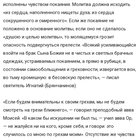
исполнены чувством покаяния. Молитва должна исходить
«из сердца, наполненного нищеты духа; из сердца
сокрушенного и смиренного». Если же покаяние не
положено в основание молитвы, если оно не сделалось
«душою и целью молитвы», то молящемуся грозит
опасность подвергнуться прелести. «Всякий усиливающийся
взойти на брак Сына Божия не в чистых и светлых брачных
одеждах, устраиваемых покаянием, а прямо в рубище, в
состоянии самообольщения и греховности, извергается вон,
во тьму кромешную: в бесовскую прелесть», — писал
святитель Игнатий (Брянчанинов).
«Если будем внимательны к своим грехам, мы не будем
смотреть на грехи ближнего», — говорил преподобный авва
Моисей. «В каком бы искушении ни был ты, — учил авва Ор,
— не жалуйся ни на кого, кроме себя, и говори: это
случилось со мною по грехам моим». Отсутствие же чувства