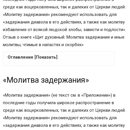
среде как воцерковленных, так и далеких от Церкви людей.
«Молитву задержания» рекомендуют использовать для
«задержания диавола в его действиях, а также как молитву
избавления от всякой людской злобы, зависти и подлости».
Отзыв о книге «Щит духовный. Молитва задержания и иные
молитвы, чтимые в напастях и скорбях»
Оглавление [Показать]
«Молитва задержания»
«Молитва задержания»
Приложение
Молитва задержания
Примечания
«Молитва задержания» (ее текст см. в «Приложении») в
Молитва задержания
последние годы получила широкое распространение в
Молитва задержания зла старца Пансофия
среде как воцерковленных, так и далеких от Церкви людей.
Афонского
«Молитву задержания» рекомендуют использовать для
Почему нельзя читать Молитву Задержания без
«задержания диавола в его действиях, а также как молитву