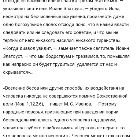
отнюдь не насильно влечет нас ко грехам. «Он не мог, —
указывает святитель Иоанн Златоуст, — убедить Иова,
несмотря на бесчисленные искушения, произнести даже
одно богохульное слово; отсюда ясно, что в нашей власти
следовать или не следовать его советам, и что мы не
терпим от него никакого насилия, никакого тиранства».
«Когда диавол увидит, — замечает также святитель Иоанн
Златоуст, — что мы бодрствуем и трезвимся, то, помышляя,
как напрасно он будет трудиться, удаляется от нас и
скрывается»…
«Вселение бесов или другие способы их воздействия на
человека никогда не совершаются помимо Божественной
воли (Иов. 1:12,2:6), — пишет М. С. Иванов. — Поэтому
народные поверья, признающие при наведении порчи
безраздельную власть одного человека над другим,
являются глубоко ошибочными». «Церковь не верит в то,
что человека можно испортить. Человек может только сам