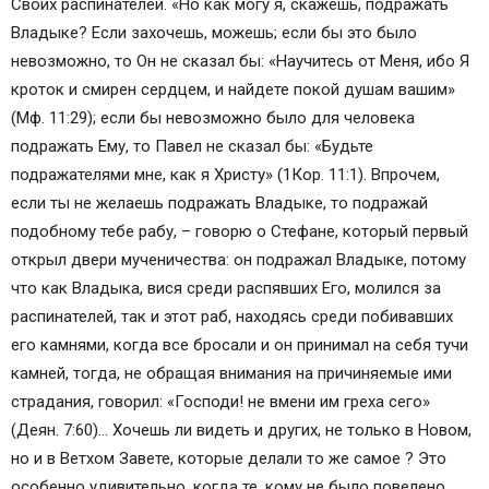
Своих распинателей. «Но как могу я, скажешь, подражать
Владыке? Если захочешь, можешь; если бы это было
невозможно, то Он не сказал бы: «Научитесь от Меня, ибо Я
кроток и смирен сердцем, и найдете покой душам вашим»
(Мф. 11:29); если бы невозможно было для человека
подражать Ему, то Павел не сказал бы: «Будьте
подражателями мне, как я Христу» (1Кор. 11:1). Впрочем,
если ты не желаешь подражать Владыке, то подражай
подобному тебе рабу, – говорю о Стефане, который первый
открыл двери мученичества: он подражал Владыке, потому
что как Владыка, вися среди распявших Его, молился за
распинателей, так и этот раб, находясь среди побивавших
его камнями, когда все бросали и он принимал на себя тучи
камней, тогда, не обращая внимания на причиняемые ими
страдания, говорил: «Господи! не вмени им греха сего»
(Деян. 7:60)… Хочешь ли видеть и других, не только в Новом,
но и в Ветхом Завете, которые делали то же самое ? Это
особенно удивительно, когда те, кому не было повелено