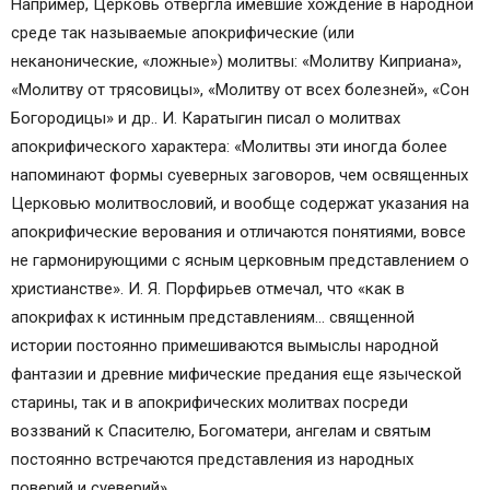
травы?
Например, Церковь отвергла имевшие хождение в народной
Плакун-трава в магии: мифы и реальность
среде так называемые апокрифические (или
Попробуйте использовать любисток в магии
неканонические, «ложные») молитвы: «Молитву Киприана»,
Что такое богородская трава и для чего она
«Молитву от трясовицы», «Молитву от всех болезней», «Сон
применяется?
Богородицы» и др.. И. Каратыгин писал о молитвах
Как правильно читать молитву
апокрифического характера: «Молитвы эти иногда более
Несколько слов о житии
напоминают формы суеверных заговоров, чем освященных
Почему необходимо благословение
Церковью молитвословий, и вообще содержат указания на
апокрифические верования и отличаются понятиями, вовсе
не гармонирующими с ясным церковным представлением о
христианстве». И. Я. Порфирьев отмечал, что «как в
апокрифах к истинным представлениям… священной
истории постоянно примешиваются вымыслы народной
фантазии и древние мифические предания еще языческой
старины, так и в апокрифических молитвах посреди
воззваний к Спасителю, Богоматери, ангелам и святым
постоянно встречаются представления из народных
поверий и суеверий».