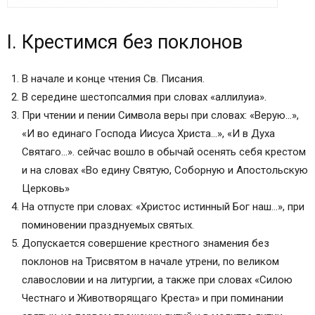
I. Крестимся без поклонов
I. Крестимся без поклонов
II. Крестимся с поясным поклоном
III. Крестимся с земным поклоном всегда, кроме
дней особых, перечисленных в разделе X
В начале и конце чтения Св. Писания.
В дни Великого поста многие поясные поклоны
В середине шестопсалмия при словах «аллилуиа».
заменяются земными
При чтении и пении Символа веры при словах: «Верую…»,
IV. При лобызании святыни
«И во единаго Господа Иисуса Христа…», «И в Духа
V. Креститься не положено
Святаго…». сейчас вошло в обычай осенять себя крестом
VI. Наклонение головы
и на словах «Во едину Святую, Соборную и Апостольскую
VII. Поясной поклон без крестного знамения
Церковь»
делается
На отпусте при словах: «Христос истинный Бог наш…», при
VIII. Преклонение до земли без крестного
поминовении празднуемых святых.
знамения
Допускается совершение крестного знамения без
IX. Стоять на коленях положено
поклонов на Трисвятом в начале утрени, по великом
X. По уставу не положено совершать поклонов
славословии и на литургии, а также при словах «Силою
(но допускается совершение их как выражение
Честнаго и Животворящаго Креста» и при поминании