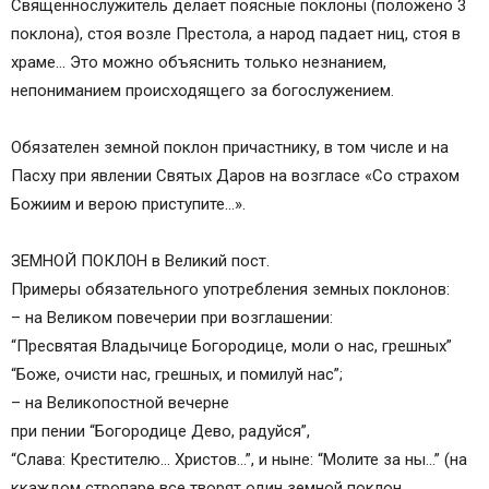
Священнослужитель делает поясные поклоны (положено 3
поклона), стоя возле Престола, а народ падает ниц, стоя в
храме… Это можно объяснить только незнанием,
непониманием происходящего за богослужением.
Обязателен земной поклон причастнику, в том числе и на
Пасху при явлении Святых Даров на возгласе «Со страхом
Божиим и верою приступите…».
ЗЕМНОЙ ПОКЛОН в Великий пост.
Примеры обязательного употребления земных поклонов:
– на Великом повечерии при возглашении:
“Пресвятая Владычице Богородице, моли о нас, грешных”
“Боже, очисти нас, грешных, и помилуй нас”;
– на Великопостной вечерне
при пении “Богородице Дево, радуйся”,
“Слава: Крестителю… Христов…”, и ныне: “Молите за ны…” (на
ккаждом стропаре все творят один земной поклон,