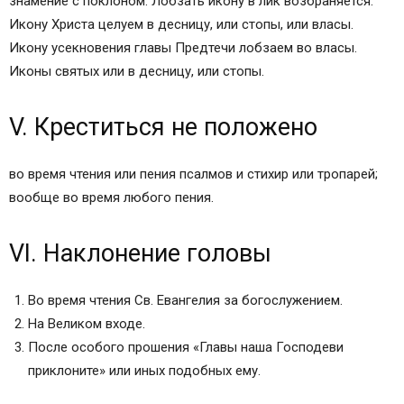
знамение с поклоном. Лобзать икону в лик возбраняется.
Икону Христа целуем в десницу, или стопы, или власы.
Икону усекновения главы Предтечи лобзаем во власы.
Иконы святых или в десницу, или стопы.
V. Креститься не положено
во время чтения или пения псалмов и стихир или тропарей;
вообще во время любого пения.
VI. Наклонение головы
Во время чтения Св. Евангелия за богослужением.
На Великом входе.
После особого прошения «Главы наша Господеви
приклоните» или иных подобных ему.