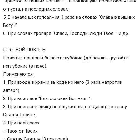
“Христос истинный Бог наш…”, а поклон уже после окончания
отпуста, на последних словах.
5. В начале шестопсалмия 3 раза на словах “Слава в вышних
Богу…”.
6. При словах тропаря “Спаси, Господи, люди Твоя…” и др.
ПОЯСНОЙ ПОКЛОН
Поясные поклоны бывают глубокие (до земли – рукой) и
неглубокие (в пояс).
Применяются:
1. При входе в храм и выходе из него (3 раза напротив
алтаря).
2. При возгласе “Благословен Бог наш…”.
3. При возгласе священнослужителя, воздающего славу
Святей Троице.
4. При возгласах:
– Твоя от Твоих.
– Святая Святым (3 поклона!)