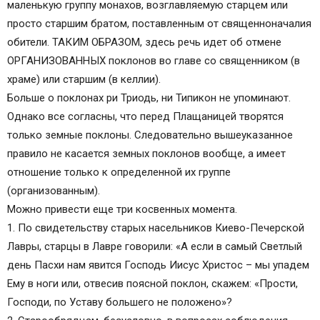
маленькую группу монахов, возглавляемую старцем или
просто старшим братом, поставленным от священноначалия
обители. ТАКИМ ОБРАЗОМ, здесь речь идет об отмене
ОРГАНИЗОВАННЫХ поклонов во главе со священником (в
храме) или старшим (в келлии).
Больше о поклонах ри Триодь, ни Типикон не упоминают.
Однако все согласны, что перед Плащаницей творятся
только земные поклоны. Следовательно вышеуказанное
правило не касается земных поклонов вообще, а имеет
отношение только к определенной их группе
(организованным).
Можно привести еще три косвенных момента.
1. По свидетельству старых насельников Киево-Печерской
Лавры, старцы в Лавре говорили: «А если в самый Светлый
день Пасхи нам явится Господь Иисус Христос – мы упадем
Ему в ноги или, отвесив поясной поклон, скажем: «Прости,
Господи, по Уставу большего не положено»?