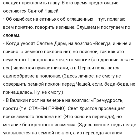
следует преклонить главу. В это время предстоящие
осеняются Святой Чашей.
• Об ошибках на ектиньях об оглашенных – тут, полагаю,
всем понятно, говорить излишне. Слушаем и поступаем по
словам.
• Когда уносят Святые Дары, на возглас «Всегда, и ныне и
присно…» земного поклона нет, но поясной, так как это
неуместно. Предполагается, что многие (а в древние века –
все) являются причастниками, а в Церкви полагается
единообразие в поклонах. (Здесь личное: не смогу не
совершить земной поклон перед Чашей, если, беда-беда, не
причащалась. Ну, не смогу.)
• В Великий пост на вечерне на возглас: «Премудрость,
прости (т.е. СТАНЕМ ПРЯМО). Свет Христов просвещает
всех» земного поклона нет (Это ясно из перевода), но
метание без крестного знамения. (Здесь личное: ведь везде
указывается на земной поклон, а из перевода «станем