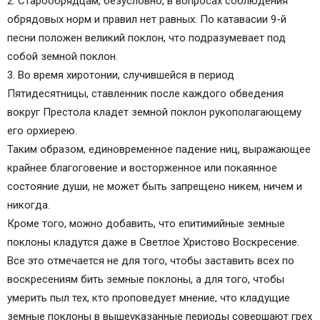
2. Старообрядцам, безусловно, в вопросах соблюдения
обрядовых норм и правил нет равных. По катавасии 9-й
песни положен великий поклон, что подразумевает под
собой земной поклон.
3. Во время хиротонии, случившейся в период
Пятидесятницы, ставленник после каждого обведения
вокруг Престола кладет земной поклон рукополагающему
его орхиерею.
Таким образом, единовременное падение ниц, выражающее
крайнее благоговение и восторженное или покаянное
состояние души, не может быть запрещено никем, ничем и
никогда.
Кроме того, можно добавить, что епитимийные земные
поклоны кладутся даже в Светлое Христово Воскресение.
Все это отмечается не для того, чтобы заставить всех по
воскресениям бить земные поклоны, а для того, чтобы
умерить пыл тех, кто проповедует мнение, что кладущие
земные поклоны в вышеуказанные периоды совершают грех