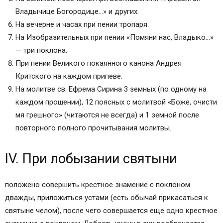
Владычице Богородице…» и других.
На вечерне и часах при пении тропаря.
На Изобразительных при пении «Помяни нас, Владыко…»
— три поклона.
При пении Великого покаянного канона Андрея
Критского на каждом припеве.
На молитве св. Ефрема Сирина 3 земных (по одному на
каждом прошении), 12 поясных с молитвой «Боже, очисти
мя грешного» (читаются не всегда) и 1 земной после
повторного полного прочитывания молитвы.
IV. При лобызании святыни
положено совершить крестное знамение с поклоном
дважды, приложиться устами (есть обычай прикасаться к
святыне челом), после чего совершается еще одно крестное