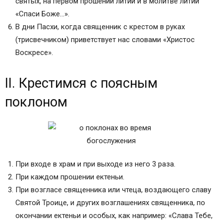
молитвенного настроения молящегося при
святых, на первом прошении литий и в молитве литии
одиночной молитве или благоговения к
«Спаси Боже…».
святыне)
В дни Пасхи, когда священник с крестом в руках
О ПОКЛОНАХ И КРЕСТНОМ ЗНАМЕНИИ
(трисвечником) приветствует нас словами «Христос
Воскресе».
II. Крестимся с поясным
поклоном
При входе в храм и при выходе из него 3 раза.
При каждом прошении ектеньи.
При возгласе священника или чтеца, воздающего славу
Святой Троице, и других возглашениях священника, по
окончании ектеньи и особых, как например: «Слава Тебе,