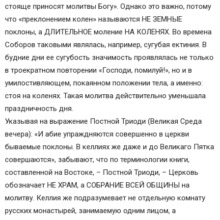
стояще приносят молитвы Богу». Однако это важно, потому
что «преклонением колен» называются НЕ ЗЕМНЫЕ
поклоны, а ДЛИТЕЛЬНОЕ моление НА КОЛЕНЯХ. Во времена
Соборов таковыми являлась, например, сугубая ектиния. В
будние дни ее сугубость значимость проявлялась не только
в троекратном повторении «Господи, помилуй!», но и в
умилостивляющем, покаянном положении тела, а именно:
стоя на коленях. Такая молитва действительно уменьшала
праздничность дня.
Указывая на выражение Постной Триоди (Великая Среда
вечера): «И абие упраждняются совершенно в церкви
бываемые поклоны. В келлиях же даже и до Великаго Пятка
совершаются», забывают, что по терминологии книги,
составленной на Востоке, – Постной Триоди, – Церковь
обозначает НЕ ХРАМ, а СОБРАНИЕ ВСЕЙ ОБЩИНЫ на
молитву. Келлия же подразумевает не отдельную комнату
русских монастырей, занимаемую одним лицом, а