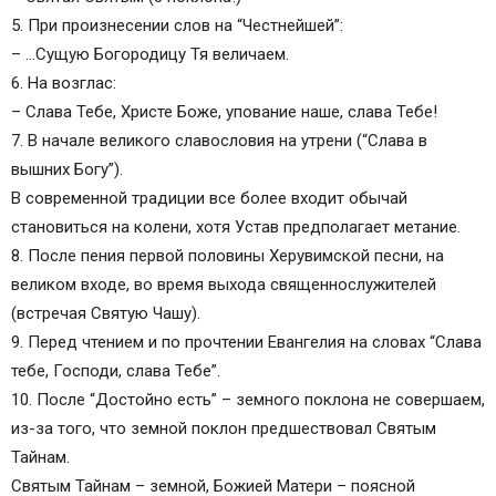
5. При произнесении слов на “Честнейшей”:
– …Сущую Богородицу Тя величаем.
6. На возглас:
– Слава Тебе, Христе Боже, упование наше, слава Тебе!
7. В начале великого славословия на утрени (“Слава в
вышних Богу”).
В современной традиции все более входит обычай
становиться на колени, хотя Устав предполагает метание.
8. После пения первой половины Херувимской песни, на
великом входе, во время выхода священнослужителей
(встречая Святую Чашу).
9. Перед чтением и по прочтении Евангелия на словах “Слава
тебе, Господи, слава Тебе”.
10. После “Достойно есть” – земного поклона не совершаем,
из-за того, что земной поклон предшествовал Святым
Тайнам.
Святым Тайнам – земной, Божией Матери – поясной