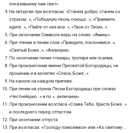
показавшему нам свет».
На литургии при возгласах: «Станем добре, станем со
страхом…», «Победную песнь поюще…», «Приимите,
ядите…», «Пийте от нея вси…», «Твоя от Твоих…».
При окончании Символа веры на слове: «Аминь».
При чтении и пении слов «Приидите, поклонимся…»,
«Святый Боже…», «Аллилуиа».
По окончании пения стихиры, тропаря или псалма.
При произнесении имени Пресвятой Богородицы, на
прошении и в молитве «Спаси, Боже…».
На каноне на каждом припеве.
При пении на утрени Песни Богородицы при словах
«Честнейшую…» и по «…величаем».
При произнесении возгласа «Слава Тебе, Христе Боже…»
и последнего перед отпустом.
При окончании отпуста.
При возгласах: «Господу помолимся» или «Ко святому …