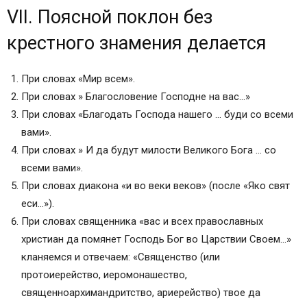
VII. Поясной поклон без
крестного знамения делается
При словах «Мир всем».
При словах » Благословение Господне на вас…»
При словах «Благодать Господа нашего … буди со всеми
вами».
При словах » И да будут милости Великого Бога … со
всеми вами».
При словах диакона «и во веки веков» (после «Яко свят
еси…»).
При словах священника «вас и всех православных
христиан да помянет Господь Бог во Царствии Своем…»
кланяемся и отвечаем: «Священство (или
протоиерейство, иеромонашество,
священноархимандритство, ариерейство) твое да