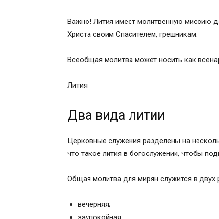
Важно! Лития имеет молитвенную миссию до
Христа своим Спасителем, грешникам.
Всеобщая молитва может носить как всенар
Лития
Два вида литии
Церковные служения разделены на несколь
что такое лития в богослужении, чтобы по
Общая молитва для мирян служится в двух 
вечерняя;
заупокойная.