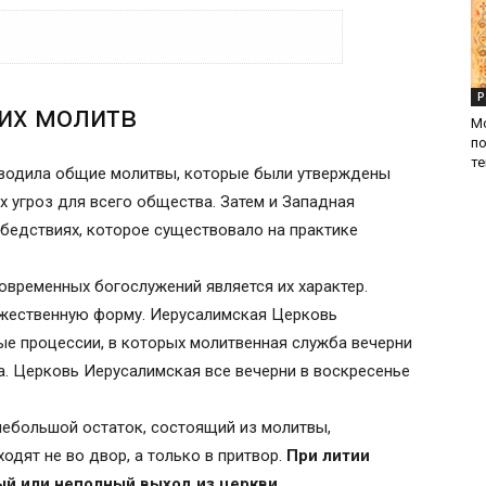
Р
их молитв
М
п
те
оводила общие молитвы, которые были утверждены
х угроз для всего общества. Затем и Западная
молитва
бедствиях, которое существовало на практике
овременных богослужений является их характер.
ржественную форму. Иерусалимская Церковь
ые процессии, в которых молитвенная служба вечерни
. Церковь Иерусалимская все вечерни в воскресенье
ном
небольшой остаток, состоящий из молитвы,
одят не во двор, а только в притвор.
При литии
ужием православного христианства
ый или неполный выход из церкви.