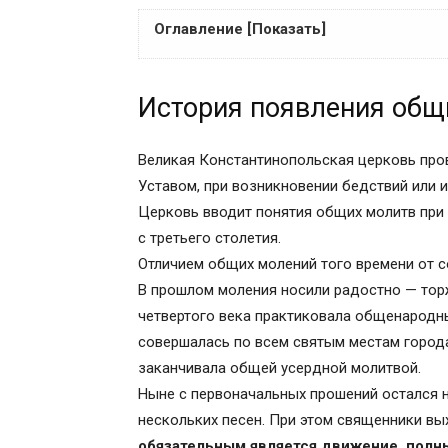
Оглавление [Показать]
История появления общих молитв
История появления общ
Два вида литии
Вечерняя лития
Когда читается заупокойная лития
Великая Константинопольская церковь пр
Отличие литии от панихиды
Уставом, при возникновении бедствий или и
Поминовение усопших домашняя лития 
Церковь вводит понятия общих молитв при 
Что такое заупокойная лития?
с третьего столетия.
Заупокойная лития на кладбище
Отличием общих молений того времени от с
Как молиться в дни поминовения.
В прошлом моления носили радостно — то
МОЛИТВЫ ОБ УСОПШИХ
четвертого века практиковала общенародн
Иные популярные молитвы:
совершалась по всем святым местам города
Об истории литии, совершаемой миряни
заканчивала общей усердной молитвой.
Заупокойная лития
Ныне с первоначальных прошений остался 
Лития на кладбище
нескольких песен. При этом священники вых
Лития по усопшим является сильным ор
обязательным является движение, полн