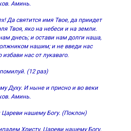
ков. Аминь.
х! Да святится имя Твое, да приидет
ля Твоя, яко на небеси и на земли.
ам днесь; и остави нам долги наша,
олжником нашим; и не введи нас
 избави нас от лукаваго.
помилуй. (12 раз)
му Духу. И ныне и присно и во веки
ков. Аминь.
 Цареви нашему Богу. (Поклон)
ипадем Христу, Цареви нашему Богу.