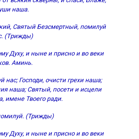
 от всякия скверны, и спаси, Блаже,
уши наша.
кий, Святый Безсмертный, помилуй
с. (Tрижды)
му Духу, и ныне и присно и во веки
ков. Аминь.
 нас; Господи, очисти грехи наша;
ия наша; Святый, посети и исцели
, имене Твоего ради.
помилуй. (Трижды)
му Духу, и ныне и присно и во веки