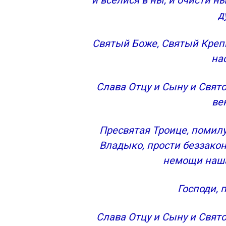
и вселися в ны, и очисти ны
д
Святый Боже, Святый Креп
на
Слава Отцу и Сыну и Свято
ве
Пресвятая Троице, помилуй
Владыко, прости беззакон
немощи наша
Господи, 
Слава Отцу и Сыну и Свято