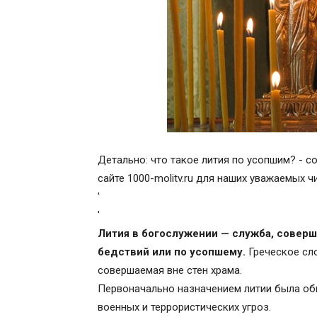
Детально: что такое лития по усопшим? - с
сайте 1000-molitv.ru для наших уважаемых ч
'
'
Лития в богослужении — служба, соверш
бедствий или по усопшему.
Греческое сло
совершаемая вне стен храма.
Первоначально назначением литии была об
военных и террористических угроз.