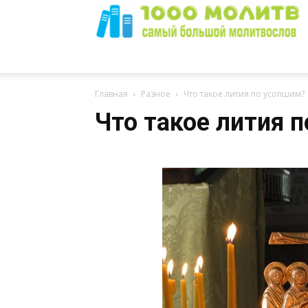
1000
Главная
Разное
Что такое лития по усопшим?
Что такое лития 
Молитв