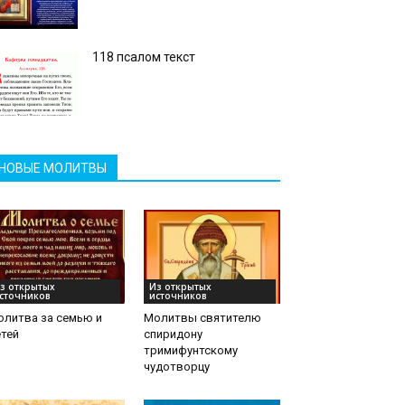
118 псалом текст
НОВЫЕ МОЛИТВЫ
з открытых
Из открытых
сточников
источников
олитва за семью и
Молитвы святителю
тей
спиридону
тримифунтскому
чудотворцу