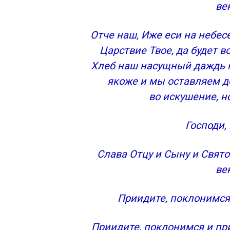
ве
Отче наш, Иже еси на небесе
Царствие Твое, да будет во
Хлеб наш насущный даждь н
якоже и мы оставляем д
во искушение, но
Господи, 
Слава Отцу и Сыну и Свято
ве
Приидите, поклонимся
Приидите, поклонимся и пр