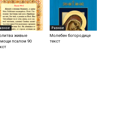
азное
Разное
олитва живые
Молебен богородице
омощи псалом 90
текст
кст