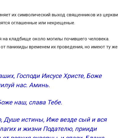
иняет их символический выход священников из церкви
олятся оглашенные или некрещеные.
я на кладбище около могилы почившего человека.
от панихиды временем их проведения, но имеют ту же
ших, Господи Иисусе Христе, Боже
илуй нас. Аминь.
Боже наш, слава Тебе.
 Душе истины, Иже везде сый и вся
лагих и жизни Подателю, прииди