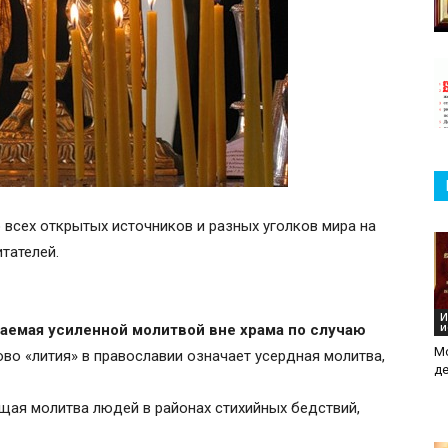
о всех открытых источников и разных уголков мира на
итателей.
И
и
аемая усиленной молитвой вне храма по случаю
М
во «лития» в православии означает усердная молитва,
де
щая молитва людей в районах стихийных бедствий,