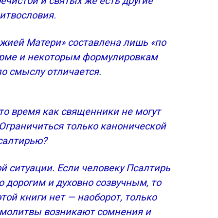
ечистой и святых же есть другие
итвословия.
ожией Матери» составлена лишь «по
орме и некоторым формулировкам
по смыслу отличается.
то время как священники не могут
Ограничиться только канонической
салтирью?
й ситуации. Если человеку Псалтирь
о дорогим и духовно созвучным, то
этой книги нет — наоборот, только
о молитвы возникают сомнения и