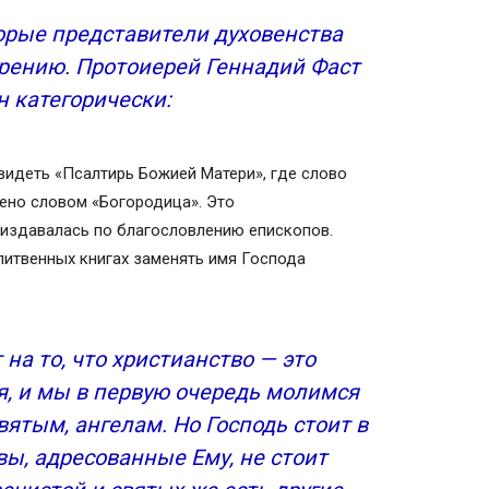
торые представители духовенства
орению. Протоиерей Геннадий Фаст
н категорически:
видеть «Псалтирь Божией Матери», где слово
ено словом «Богородица». Это
и издавалась по благословлению епископов.
итвенных книгах заменять имя Господа
на то, что христианство — это
я, и мы в первую очередь молимся
святым, ангелам. Но Господь стоит в
вы, адресованные Ему, не стоит