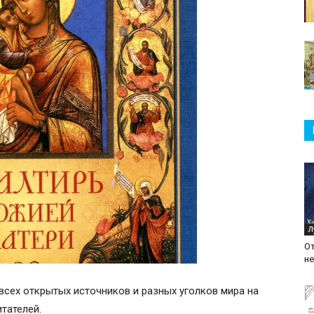
Л
От
не
всех открытых источников и разных уголков мира на
итателей.