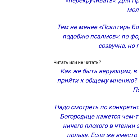
«перекручивать». Для Пр
мол
Тем не менее «Псалтирь Б
подобию псалмов»: по ф
созвучна, но 
Читать или не читать?
Как же быть верующим, в 
прийти к общему мнению? 
П
Надо смотреть по конкретно
Богородице кажется чем-т
ничего плохого в чтении 
польза. Если же вмест