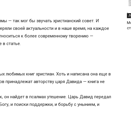
Л
мы — так мог бы звучать христианский совет. И
М
еряли своей актуальности и в наше время, на каждое
ст
относиться к более современному творению —
 в статье.
ых любимых книг христиан. Хоть и написана она еще в
ов принадлежат авторству царя Давида — книга не
к, он найдет в псалмах утешение. Царь Давид передал
огу, и поиски поддержки, и борьбу с унынием, и