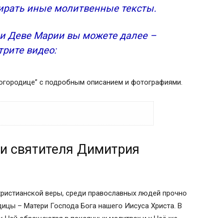
бирать иные молитвенные тексты.
и Деве Марии вы можете далее –
трите видео:
 богородице” с подробным описанием и фотографиями.
итрия Ростовского
и святителя Димитрия
дник и педагог
 читать?
т христианской веры, среди православных людей прочно
рия
ицы – Матери Господа Бога нашего Иисуса Христа. В