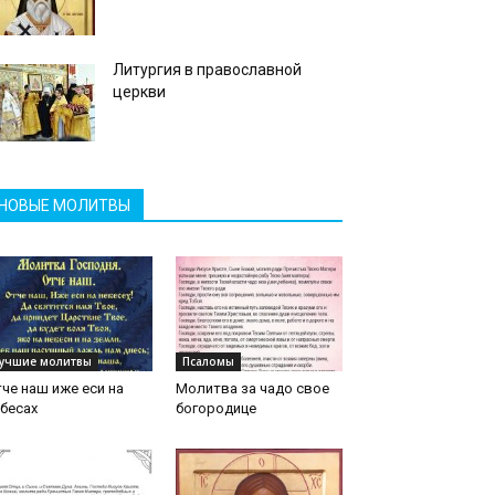
Литургия в православной
церкви
НОВЫЕ МОЛИТВЫ
учшие молитвы
Псаломы
че наш иже еси на
Молитва за чадо свое
бесах
богородице