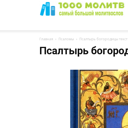
1000
Главная
Псаломы
Псалтырь богородицы текст
Псалтырь богоро
Молитв