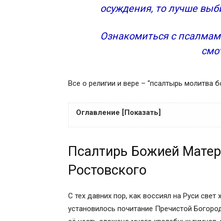
осуждения, то лучше вы
Ознакомиться с псалмам
смо
Все о религии и вере – “псалтырь молитва
Оглавление [Показать]
Псалтирь Божией Матери святителя Дим
Псалтирь Божией Матер
Ростовский святой – пастырь, пропове
Преемник царя Давида
Ростовского
Псалтирь Божией Матери как правильно
Сила, заключённая в молитве
С тех давних пор, как воссиял на Руси све
Современные критики святителя Димит
установилось почитание Пречистой Богород
Труды, проверенные временем