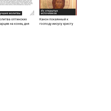
Из открытых
учшие молитвы
источников
олитва оптинских
Канон покаянный к
арцев на конец дня
господу иисусу христу