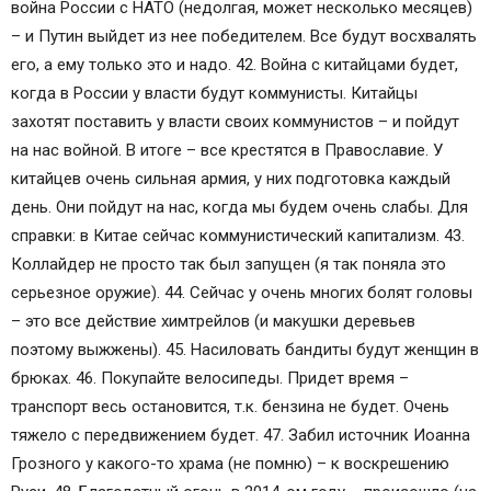
война России с НАТО (недолгая, может несколько месяцев)
– и Путин выйдет из нее победителем. Все будут восхвалять
его, а ему только это и надо. 42. Война с китайцами будет,
когда в России у власти будут коммунисты. Китайцы
захотят поставить у власти своих коммунистов – и пойдут
на нас войной. В итоге – все крестятся в Православие. У
китайцев очень сильная армия, у них подготовка каждый
день. Они пойдут на нас, когда мы будем очень слабы. Для
справки: в Китае сейчас коммунистический капитализм. 43.
Коллайдер не просто так был запущен (я так поняла это
серьезное оружие). 44. Сейчас у очень многих болят головы
– это все действие химтрейлов (и макушки деревьев
поэтому выжжены). 45. Насиловать бандиты будут женщин в
брюках. 46. Покупайте велосипеды. Придет время –
транспорт весь остановится, т.к. бензина не будет. Очень
тяжело с передвижением будет. 47. Забил источник Иоанна
Грозного у какого-то храма (не помню) – к воскрешению