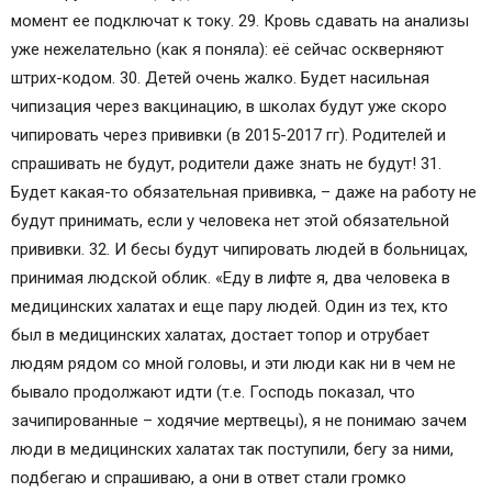
момент ее подключат к току. 29. Кровь сдавать на анализы
уже нежелательно (как я поняла): её сейчас оскверняют
штрих-кодом. 30. Детей очень жалко. Будет насильная
чипизация через вакцинацию, в школах будут уже скоро
чипировать через прививки (в 2015-2017 гг). Родителей и
спрашивать не будут, родители даже знать не будут! 31.
Будет какая-то обязательная прививка, – даже на работу не
будут принимать, если у человека нет этой обязательной
прививки. 32. И бесы будут чипировать людей в больницах,
принимая людской облик. «Еду в лифте я, два человека в
медицинских халатах и еще пару людей. Один из тех, кто
был в медицинских халатах, достает топор и отрубает
людям рядом со мной головы, и эти люди как ни в чем не
бывало продолжают идти (т.е. Господь показал, что
зачипированные – ходячие мертвецы), я не понимаю зачем
люди в медицинских халатах так поступили, бегу за ними,
подбегаю и спрашиваю, а они в ответ стали громко