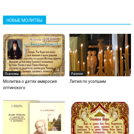
НОВЫЕ МОЛИТВЫ
Псаломы
Разное
Молитва о детях амвросия
Лития по усопшим
оптинского