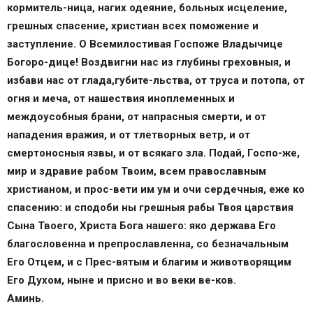
кормитель-ница, нагих одеяние, больных исцеление,
грешных спасение, христиан всех поможение и
заступление. О Всемилостивая Госпоже Владычице
Богоро-дице! Воздвигни нас из глубины греховныя, и
избави нас от глада,губите-льства, от труса и потопа, от
огня и меча, от нашествия иноплеменных и
междоусобныя брани, от напрасныя смерти, и от
нападения вражия, и от тлетворных ветр, и от
смертоносныя язвы, и от всякаго зла. Подай, Госпо-же,
мир и здравие рабом Твоим, всем православным
христианом, и прос-вети им ум и очи сердечныя, еже ко
спасению: и сподоби ны грешныя рабы Твоя царствия
Сына Твоего, Христа Бога нашего: яко держава
Его
благословенна и препрославленна, со безначальным
Его Отцем, и с Прес-вятым и благим и животворящим
Его Духом, ныне и присно и во веки ве-ков.
Аминь.