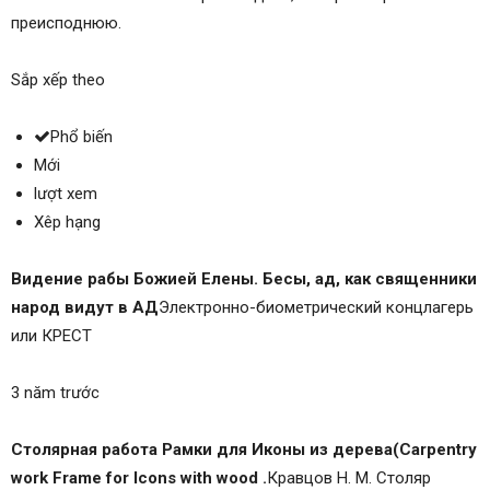
преисподнюю.
Sắp xếp theo
Phổ biến
Mới
lượt xem
Xêp hạng
Видение рабы Божией Елены. Бесы, ад, как священники
народ видут в АД
Электронно-биометрический концлагерь
или КРЕСТ
3 năm trước
Столярная работа Рамки для Иконы из дерева(Carpentry
work Frame for Icons with wood .
Кравцов Н. М. Столяр