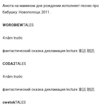
Анюта на мамином дне рождении исполняет песню про
бабушку. Новополоцк 2011.
WOROBIEW
TALES
4 năm trước
фантастический сказка декламация lecture 童話 朗読.
CODA2
TALES
4 năm trước
фантастический сказка декламация lecture 童話 朗読.
cwetok
TALES