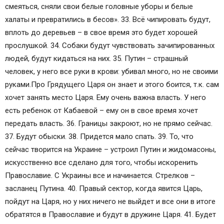
смеяться, сняли свои белые головные уборы и белые
халаты и превратились в бесов». 33. Всё чипировать будут,
вплоть до деревьев – в свое время это будет хорошей
прослушкой. 34. Собаки будут чувствовать зачипированных
людей, будут кидаться на них. 35. Путин – страшный
человек, у него все руки в крови: убивал много, но не своими
руками.Про Грядущего Царя он знает и этого боится, т.к. сам
хочет занять место Царя. Ему очень важна власть. У него
есть ребенок от Кабаевой – ему он в свое время хочет
передать власть. 36. Границы закроют, но не прямо сейчас.
37. Будут обыски. 38. Придется мало спать. 39. То, что
сейчас творится на Украине – устроил Путин и жидомасоны,
искусственно все сделано для того, чтобы искоренить
Православие. С Украины все и начинается. Стрелков –
засланец Путина. 40. Правый сектор, когда явится Царь,
пойдут на Царя, но у них ничего не выйдет и все они в итоге
обратятся в Православие и будут в дружине Царя. 41. Будет