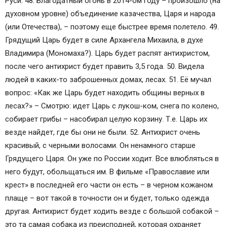
Руси. 48. Благодатный огонь в 2014-ом году – произошло (на
духовном уровне) объединение казачества, Царя и народа
(или Отечества), – поэтому еще быстрее время полетело. 49.
Грядущий Царь будет в силе Архангела Михаила, в духе
Владимира (Мономаха?). Царь будет распят антихристом,
после чего антихрист будет править 3,5 года. 50. Видела
людей в каких-то заброшенных домах, лесах. 51. Её мучал
вопрос: «Как же Царь будет находить общины верных в
лесах?» – Смотрю: идет Царь с лукош-ком, снега по колено,
собирает грибы – насобирал целую корзину. Т.е. Царь их
везде найдет, где бы они не были. 52. Антихрист очень
красивый, с черными волосами. Он ненамного старше
Грядущего Царя. Он уже по России ходит. Все влюбляться в
него будут, обольщаться им. В фильме «Православие или
крест» в последней его части он есть – в черном кожаном
плаще – вот такой в точности он и будет, только одежда
другая. Антихрист будет ходить везде с большой собакой –
это та самая собака из преисподней, которая охраняет