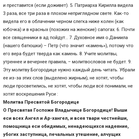
и преставится (если доживет). 5. Патриарха Кирилла видела
3 раза, все три раза в плохом неприглядном свете. Как-то
видела его в облачении черном слегка ниже колен (как
юбочка) и в красных (похожих на женские) сапогах. 6. Почти
все священники в ад пойдут… 7. Духовное имя о.Даниила
(нашего батюшки) – Петр (что значит «камень»), потому что
его вера будет тверда как камень. 8. Учите молитвы,
утреннее и вечернее правила, – молитвословов не будет. 9.
Эту молитву Богородице нужно каждый день читать. Убрали
ее из-за этих слов (выделено жирным), не хотят, чтобы
люди просветились, не хотят, чтобы люди всё понимали, не
хотят воскрешения Руси :
Молитва Пресвятой Богородице
О Пресвятая Госпоже Владычице Богородице! Выши
еси всех Ангел и Ар-хангел, и всея твари честнейши,
помощница еси обидимых, ненадеющихся надеяние,
убогих заступница, печальных утешение, алчущих