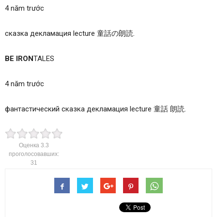
4 năm trước
сказка декламация lecture 童話の朗読.
BE IRON
TALES
4 năm trước
фантастический сказка декламация lecture 童話 朗読.
Оценка
3.3
проголосовавших:
31