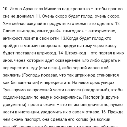
10. Икона Архангела Михаила над кроватью – чтобы враг во
сне не донимал. 11. Очень скоро будет голод, очень скоро.
Уже сейчас закупайте продукты кто может это сделать. 12.
Слово «выгода», «выгодный», «выгодно» – антихристово,
антихрист ловит в свои сети. 13.Когда будет голод,кто
пройдет в магазин своровать продукты,тому через кассу
будет поставлен штрихкод. 14. Штрих-код – это портал в мир
иной, через который идет осквернение. Его либо сдирать и
перекрестить еду (или вещь), либо черной изолентой
заклеить (Господь показал, что так штрих-код становится
как бы запечатан) и перекрестить. На некоторых улицах
Тулы прямо на проезжей части нанесен (квадратный), чтобы
ходили/ездили по нему и осквернялись. Паспорт (и другие
документы): просто сжечь – это не исповедничество, нужно
нести в инстанции, уведомить их о своем отказе. 16. Прежде
чем сжечь паспорт, она сделала его копию (на всякий
случай), после этого было видение, что этим она обидела