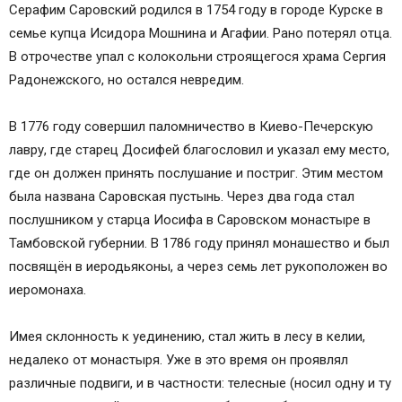
Серафим Саровский родился в 1754 году в городе Курске в
семье купца Исидора Мошнина и Агафии. Рано потерял отца.
В отрочестве упал с колокольни строящегося храма Сергия
Радонежского, но остался невредим.
В 1776 году совершил паломничество в Киево-Печерскую
лавру, где старец Досифей благословил и указал ему место,
где он должен принять послушание и постриг. Этим местом
была названа Саровская пустынь. Через два года стал
послушником у старца Иосифа в Саровском монастыре в
Тамбовской губернии. В 1786 году принял монашество и был
посвящён в иеродьяконы, а через семь лет рукоположен во
иеромонаха.
Имея склонность к уединению, стал жить в лесу в келии,
недалеко от монастыря. Уже в это время он проявлял
различные подвиги, и в частности: телесные (носил одну и ту