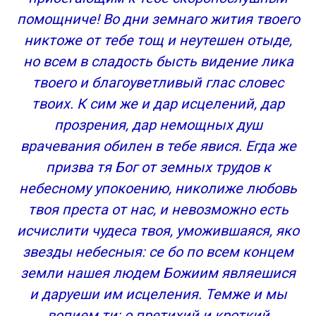
Молитва вторая Серафиму Саровскому
помощниче! Во дни земнаго жития твоего
Молитва третья Серафиму Саровскому
никтоже от тебе тощ и неутешен отыде,
Тропарь, глас 4
но всем в сладость бысть видение лика
Кондак, глас 2
твоего и благоуветливый глас словес
Слушать молитву Серафиму Саровскому
твоих. К сим же и дар исцелений, дар
прозрения, дар немощных душ
врачевания обилен в тебе явися. Егда же
призва тя Бог от земных трудов к
небесному упокоению, николиже любовь
твоя преста от нас, и невозможно есть
исчислити чудеса твоя, уможившаяся, яко
звезды небесныя: се бо по всем концем
земли нашея людем Божиим являешися
и даруеши им исцеления. Темже и мы
вопием ти: о претихий и кроткий