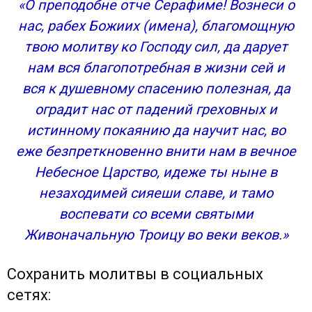
«О преподобне отче Серафиме! Вознеси о
нас, рабех Божиих (имена), благомощную
твою молитву ко Господу сил, да дарует
нам вся благопотребная в жизни сей и
вся к душевному спасению полезная, да
оградит нас от падений греховных и
истинному покаянию да научит нас, во
еже безпреткновенно внити нам в вечное
Небесное Царство, идеже ты ныне в
незаходимей сияеши славе, и тамо
воспевати со всеми святыми
Живоначальную Троицу во веки веков.»
Сохранить молитвы в социальных
сетях: