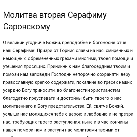
Молитва вторая Серафиму
Саровскому
О великий угодниче Божий, преподобне и богоносне отче
наш Серафиме! Призри от Горния славы на нас, смиренных и
немощных, обремененных грехами многими, твоея помощи и
утешения просящих. Приникни к нам благосердием твоим и
помози нам заповеди Господни непорочно сохраняти, веру
православную крепко содержати, покаяние во гресех наших
усердно Богу приносити, во благочестии христианстем
благодатно преуспевати и достойны быти твоего о нас
молитвеннаго к Богу предстательства. Ей, святче Божий,
услыши нас молящихся тебе с верою и любовию и не презри
нас, требующих твоего заступления: ныне и в час кончины
нашея помози нам и заступи нас молитвами твоими от