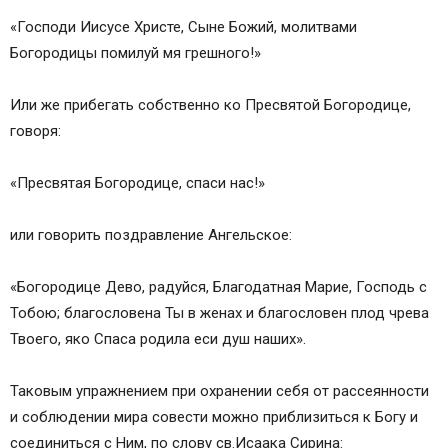
«Господи Иисусе Христе, Сыне Божий, молитвами
Богородицы помилуй мя грешного!»
Или же прибегать собственно ко Пресвятой Богородице,
говоря:
«Пресвятая Богородице, спаси нас!»
или говорить поздравление Ангельское:
«Богородице Дево, радуйся, Благодатная Марие, Господь с
Тобою; благословена Ты в женах и благословен плод чрева
Твоего, яко Спаса родила еси душ наших».
Таковым упражнением при охранении себя от рассеянности
и соблюдении мира совести можно приблизиться к Богу и
соединиться с Ним, по слову св.Исаака Сирина: