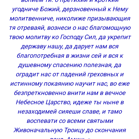
угодниче Божий, дерзновенный к Нему
молитвенниче, николиже призывающия
тя отреваяй, вознеси о нас благомощную
твою молитву ко Господу Сил, да укрепит
державу нашу, да дарует нам вся
благопотребная в жизни сей и вся к
душевному спасению полезная, да
оградит нас от падений греховных и
истинному покаянию научит нас, во еже
безпреткновенно внити нам в вечное
Небесное Царство, идеже ты ныне в
незаходимей сияеши славе, и тамо
воспевати со всеми святыми
Живоначальную Троицу до скончания