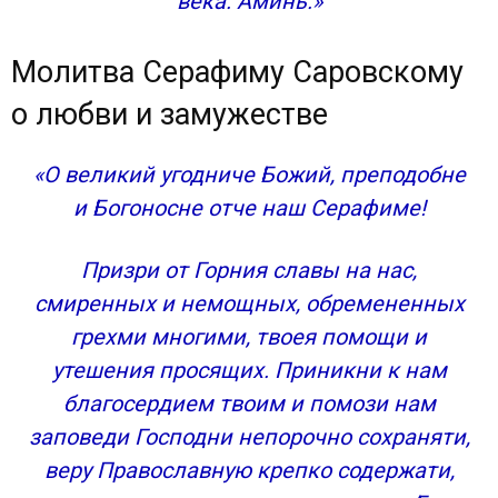
века. Аминь.»
Молитва Серафиму Саровскому
о любви и замужестве
«О великий угодниче Божий, преподобне
и Богоносне отче наш Серафиме!
Призри от Горния славы на нас,
смиренных и немощных, обремененных
грехми многими, твоея помощи и
утешения просящих. Приникни к нам
благосердием твоим и помози нам
заповеди Господни непорочно сохраняти,
веру Православную крепко содержати,