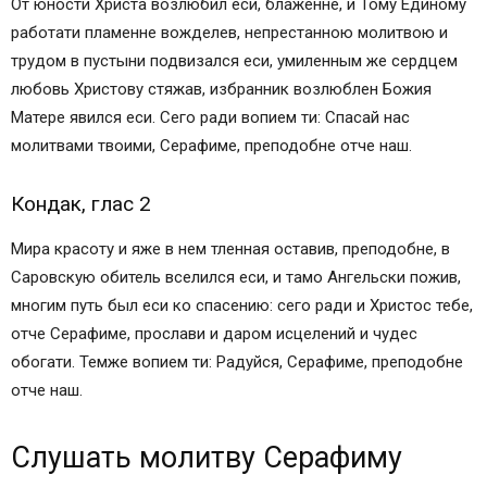
От юности Христа возлюбил еси, блаженне, и Тому Единому
работати пламенне вожделев, непрестанною молитвою и
трудом в пустыни подвизался еси, умиленным же сердцем
любовь Христову стяжав, избранник возлюблен Божия
Матере явился еси. Сего ради вопием ти: Спасай нас
молитвами твоими, Серафиме, преподобне отче наш.
Кондак, глас 2
Мира красоту и яже в нем тленная оставив, преподобне, в
Саровскую обитель вселился еси, и тамо Ангельски пожив,
многим путь был еси ко спасению: сего ради и Христос тебе,
отче Серафиме, прослави и даром исцелений и чудес
обогати. Темже вопием ти: Радуйся, Серафиме, преподобне
отче наш.
Слушать молитву Серафиму