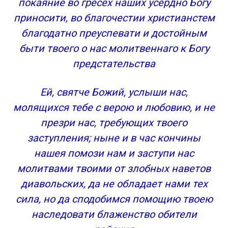
покаяние во гресех наших усердно Богу
приносити, во благочестии христианстем
благодатно преуспевати и достойным
быти твоего о нас молитвеннаго к Богу
предстательства
Ей, святче Божий, услыши нас,
молящихся тебе с верою и любовию, и не
презри нас, требующих твоего
заступления; ныне и в час кончины
нашея помози нам и заступи нас
молитвами твоими от злобных наветов
диавольских, да не обладает нами тех
сила, но да сподобимся помощию твоею
наследовати блаженство обители