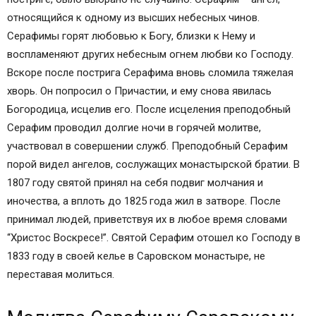
относящийся к одному из высших небесных чинов.
Серафимы горят любовью к Богу, близки к Нему и
воспламеняют других небесным огнем любви ко Господу.
Вскоре после пострига Серафима вновь сломила тяжелая
хворь. Он попросил о Причастии, и ему снова явилась
Богородица, исцелив его. После исцеления преподобный
Серафим проводил долгие ночи в горячей молитве,
участвовал в совершении служб. Преподобный Серафим
порой видел ангелов, сослужащих монастырской братии. В
1807 году святой принял на себя подвиг молчания и
иночества, а вплоть до 1825 года жил в затворе. После
принимал людей, приветствуя их в любое время словами
“Христос Воскресе!”. Святой Серафим отошел ко Господу в
1833 году в своей келье в Саровском монастыре, не
переставая молиться.