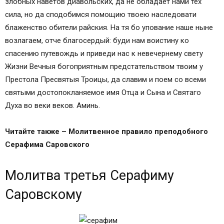
злобных наветов диавольских, да не обладает нами тех
сила, но да сподобимся помощию твоею наследовати
блаженство обители райския. На тя бо упование наше ныне
возлагаем, отче благосердый: буди нам воистину ко
спасению путевождь и приведи нас к невечернему свету
Жизни Вечныя богоприятным предстательством твоим у
Престола Пресвятыя Троицы, да славим и поем со всеми
святыми достопокланяемое имя Отца и Сына и Святаго
Духа во веки веков. Аминь.
Читайте также –
Молитвенное правило преподобного
Серафима Саровского
Молитва третья Серафиму
Саровскому