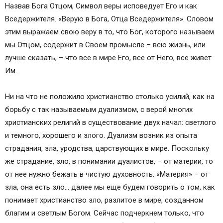
Назвав Бога Отцом, Символ веры исповедует Его и как
Вседержителя. «Верую в Бога, Отца Вседержителя». Словом
этим выражаем свою веру в то, что Бог, которого называем
мы Отцом, содержит в Своем промысле – всю жизнь, или
лучше сказать, – что все в мире Его, все от Него, все живет
Им.
Ни на что не положило христианство столько усилий, как на
борьбу с так называемым дуализмом, с верой многих
христианских религий в существование двух начал: светлого
и темного, хорошего и злого. Дуализм возник из опыта
страдания, зла, уродства, царствующих в мире. Поскольку
же страдание, зло, в понимании дуалистов, – от материи, то
от нее нужно бежать в чистую духовность. «Материя» – от
зла, она есть зло… далее мы еще будем говорить о том, как
понимает христианство зло, разлитое в мире, созданном
благим и светлым Богом. Сейчас подчеркнем только, что