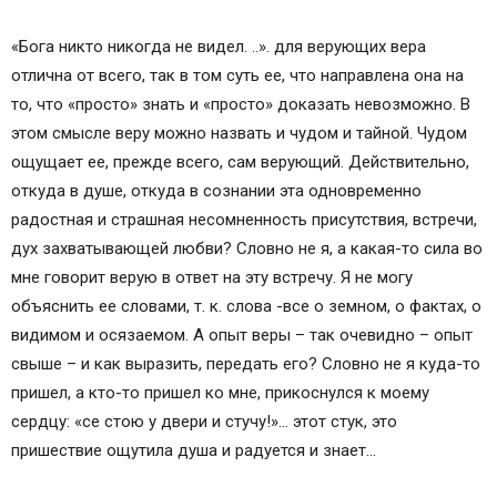
«Бога никто никогда не видел. ..». для верующих вера
отлична от всего, так в том суть ее, что направлена она на
то, что «просто» знать и «просто» доказать невозможно. В
этом смысле веру можно назвать и чудом и тайной. Чудом
ощущает ее, прежде всего, сам верующий. Действительно,
откуда в душе, откуда в сознании эта одновременно
радостная и страшная несомненность присутствия, встречи,
дух захватывающей любви? Словно не я, а какая-то сила во
мне говорит верую в ответ на эту встречу. Я не могу
объяснить ее словами, т. к. слова -все о земном, о фактах, о
видимом и осязаемом. А опыт веры – так очевидно – опыт
свыше – и как выразить, передать его? Словно не я куда-то
пришел, а кто-то пришел ко мне, прикоснулся к моему
сердцу: «се стою у двери и стучу!»… этот стук, это
пришествие ощутила душа и радуется и знает…