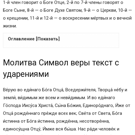
1-й член говорит о Боге Отце, 2-й по 7-й члены говорят о
Боге Сыне, 8-й — о Боге Духе Святом, 9-й — о Церкви, 10-й —
о крещении, 11-й и 12-й — о воскресении ме́ртвых и о вечной
жизни.
Оглавление [Показать]
Молитва Символ веры текст с ударениями
Молитва Символ веры текст с
Перевод молитвы Символ веры на русский
язык
ударениями
Молитва Символ веры на современном русском
языке
Ве́рую во еди́наго Бо́га Отца́, Вседержи́теля, Творца́ не́бу и
Молитва Символ веры – церковно-славянское
земли́, ви́димым же всем и неви́димым. И во еди́наго
написание
Го́спода Иису́са Христа́, Сы́на Бо́жия, Единоро́днаго, И́же от
<img alt="текст молитвы символ веры"
Отца́ рожде́ннаго пре́жде всех век; Све́та от Света, Бо́га
height="640" src="https://images2-focus-
и́стинна от Бо́га и́стинна, рожде́нна, несотворе́нна,
opensocial.googleusercontent.com/gadgets/proxy
единосу́щна Отцу́, И́мже вся бы́ша. Нас ра́ди челове́к и
?url=https%3A%2F%2F1000-molitv.ru%2Fwp-