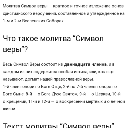
Молитва Символ веры — краткое и точное изложение основ
христианского вероучения, составленное и утвержденное на
1-м и 2-м Вселенских Соборах.
Что такое молитва “Символ
веры”?
Весь Символ Веры состоит из
двенадцати членов
, и в
каждом из них содержится особая истина, или, как еще
называют, догмат нашей православной веры.
1-й член говорит о Боге Отце, 2-й по 7-й члены говорят о
Боге Сыне, 8-й — о Боге Духе Святом, 9-й — о Церкви, 10-й —
о крещении, 11-й и 12-й — о воскресении мертвых и о вечной
жизни.
Текст молитвы “Символ веры”