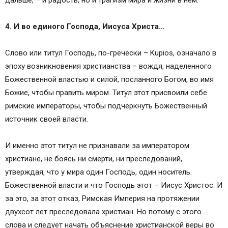
дальше, – и радость, но и трагизм мира и жизни в нем.
4. И во единого Господа, Иисуса Христа…
Слово или титул Господь, по-гречески – Kupios, означало в
эпоху возникновения христианства – вождя, наделенного
Божественной властью и силой, посланного Богом, во имя
Божие, чтобы править миром. Титул этот присвоили себе
римские императоры, чтобы подчеркнуть Божественный
источник своей власти.
И именно этот титул не признавали за императором
христиане, не боясь ни смерти, ни преследований,
утверждая, что у мира один Господь, один носитель.
Божественной власти и что Господь этот – Иисус Христос. И
за это, за этот отказ, Римская Империя на протяжении
двухсот лет преследовала христиан. Но потому с этого
слова и следует начать объяснение христианской веры во