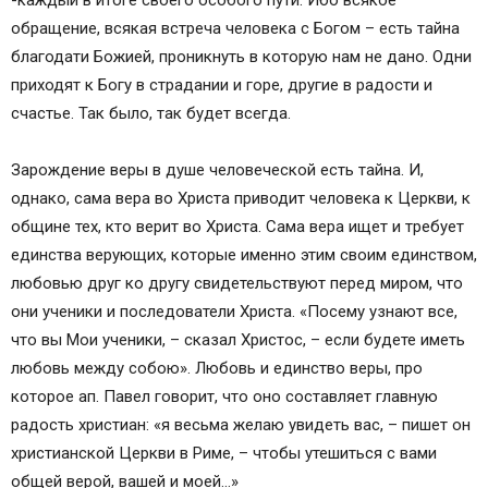
-каждый в итоге своего особого пути. Ибо всякое
обращение, всякая встреча человека с Богом – есть тайна
благодати Божией, проникнуть в которую нам не дано. Одни
приходят к Богу в страдании и горе, другие в радости и
счастье. Так было, так будет всегда.
Зарождение веры в душе человеческой есть тайна. И,
однако, сама вера во Христа приводит человека к Церкви, к
общине тех, кто верит во Христа. Сама вера ищет и требует
единства верующих, которые именно этим своим единством,
любовью друг ко другу свидетельствуют перед миром, что
они ученики и последователи Христа. «Посему узнают все,
что вы Мои ученики, – сказал Христос, – если будете иметь
любовь между собою». Любовь и единство веры, про
которое ап. Павел говорит, что оно составляет главную
радость христиан: «я весьма желаю увидеть вас, – пишет он
христианской Церкви в Риме, – чтобы утешиться с вами
общей верой, вашей и моей…»