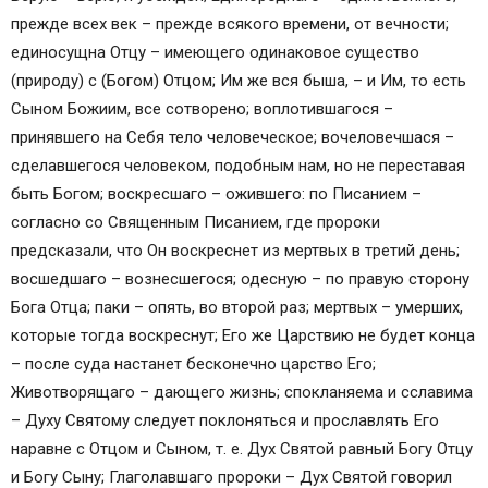
Что такое символ веры?
прежде всех век – прежде всякого времени, от вечности;
Важность Символа веры
единосущна Отцу – имеющего одинаковое существо
Молитва Символа веры
(природу) с (Богом) Отцом; Им же вся быша, – и Им, то есть
Молитва символ веры текст на церковно-
Сыном Божиим, все сотворено; воплотившагося –
славянском языке
принявшего на Себя тело человеческое; вочеловечшася –
Молитва символ веры текст на русском языке
сделавшегося человеком, подобным нам, но не переставая
Текст молитвы Символ веры с ударениями
быть Богом; воскресшаго – ожившего: по Писанием –
согласно со Священным Писанием, где пророки
предсказали, что Он воскреснет из мертвых в третий день;
восшедшаго – вознесшегося; одесную – по правую сторону
Бога Отца; паки – опять, во второй раз; мертвых – умерших,
которые тогда воскреснут; Его же Царствию не будет конца
– после суда настанет бесконечно царство Его;
Животворящаго – дающего жизнь; спокланяема и сславима
– Духу Святому следует поклоняться и прославлять Его
наравне с Отцом и Сыном, т. е. Дух Святой равный Богу Отцу
и Богу Сыну; Глаголавшаго пророки – Дух Святой говорил