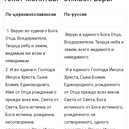
По-церковнославянски
По-русски
1. Верую во единаго Бога
Верую в единого Бога Отца,
Отца, Вседержителя,
Вседержителя, Творца неба и
Творца небу и земли,
земли, всего видимого и
видимым же всем и
невидимого.
невидимым.
2. И во единаго Господа
И в единого Господа Иисуса
Иисуса Христа, Сына
Христа, Сына Божия,
Божия, Единороднаго,
Единородного, рожденного
Иже от Отца рожденнаго
от Отца прежде всех веков:
прежде всех век; Света от
Света от Света, Бога
Света, Бога истинна от
истинного от Бога истинного,
Бога истинна, рожденна,
рожденного, не
несотворенна,
сотворенного, одного