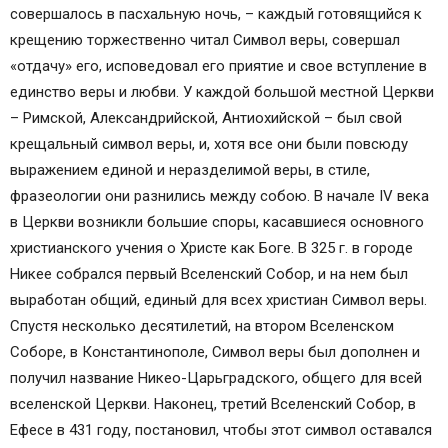
совершалось в пасхальную ночь, – каждый готовящийся к
крещению торжественно читал Символ веры, совершал
«отдачу» его, исповедовал его приятие и свое вступление в
единство веры и любви. У каждой большой местной Церкви
– Римской, Александрийской, Антиохийской – был свой
крещальный символ веры, и, хотя все они были повсюду
выражением единой и неразделимой веры, в стиле,
фразеологии они разнились между собою. В начале IV века
в Церкви возникли большие споры, касавшиеся основного
христианского учения о Христе как Боге. В 325 г. в городе
Никее собрался первый Вселенский Собор, и на нем был
выработан общий, единый для всех христиан Символ веры.
Спустя несколько десятилетий, на втором Вселенском
Соборе, в Константинополе, Символ веры был дополнен и
получил название Никео-Царьградского, общего для всей
вселенской Церкви. Наконец, третий Вселенский Собор, в
Ефесе в 431 году, постановил, чтобы этот символ оставался