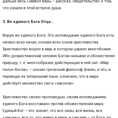
дальше весь Символ веры – рассказ, свидетельство о том,
что узнала в этой встрече душа.
3. Во единого Бога Отца…
Верую во единого Бога. Это исповедание единого Бога есть
начало всех начал, основа всех основ христианства.
Христианство вошло в мир, в котором царило многобожие.
Ибо дохристианский человек Богом называл и обожествлял
природу, т. е. многообразие действующих в ней сил. «Мир
полон богов», – сказал греческий философ Фалес, и это, в
переводе на теперешний язык, означало, что в мире
действует множество сил и «законов».
Христианство своею проповедью, своим исповеданием
единого Бога восставало против обожествления мира.
Единый Бог – это значит, что все силы, вся жизнь, все
«законы», все то, что живет в мире, и сам мир – от Бога, но