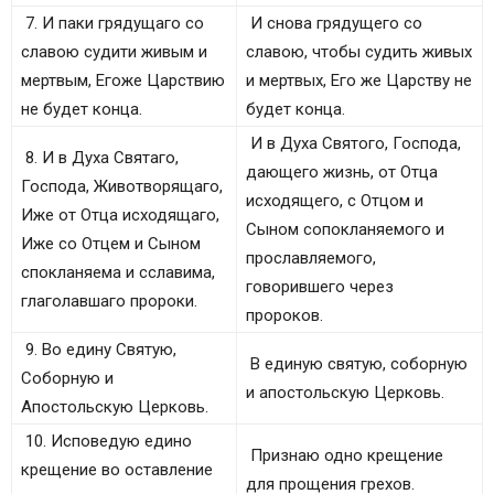
7. И паки грядущаго со
И снова грядущего со
славою судити живым и
славою, чтобы судить живых
мертвым, Егоже Царствию
и мертвых, Его же Царству не
не будет конца.
будет конца.
И в Духа Святого, Господа,
8. И в Духа Святаго,
дающего жизнь, от Отца
Господа, Животворящаго,
исходящего, с Отцом и
Иже от Отца исходящаго,
Сыном сопокланяемого и
Иже со Отцем и Сыном
прославляемого,
спокланяема и сславима,
говорившего через
глаголавшаго пророки.
пророков.
9. Во едину Святую,
В единую святую, соборную
Соборную и
и апостольскую Церковь.
Апостольскую Церковь.
10. Исповедую едино
Признаю одно крещение
крещение во оставление
для прощения грехов.