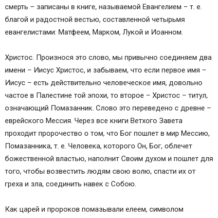
смерть – записаны в книге, называемой Евангелием – т. е.
благой и радостной вестью, составленной четырьмя
евангелистами: Матфеем, Марком, Лукой и Иоанном.
Христос. Произнося это слово, мы привычно соединяем два
имени – Иисус Христос, и забываем, что если первое имя –
Иисус – есть действительно человеческое имя, довольно
частое в Палестине той эпохи, то второе – Христос – титул,
означающий Помазанник. Слово это переведено с древне –
еврейского Мессия. Через все книги Ветхого Завета
проходит пророчество о том, что Бог пошлет в мир Мессию,
Помазанника, т. е. Человека, которого Он, Бог, облечет
божественной властью, наполнит Своим духом и пошлет для
того, чтобы возвестить людям свою волю, спасти их от
греха и зла, соединить навек с Собою.
Как царей и пророков помазывали елеем, символом