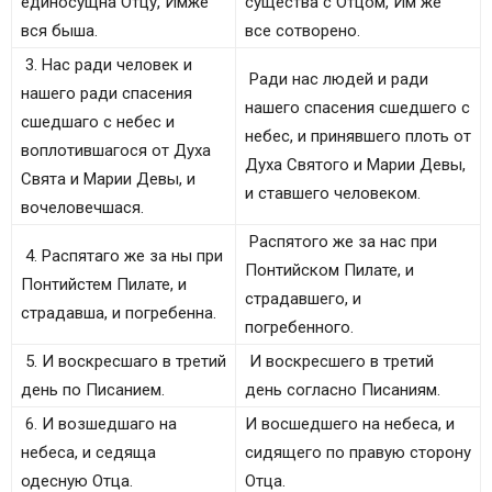
единосущна Отцу, Имже
существа с Отцом, Им же
вся быша.
все сотворено.
3. Нас ради человек и
Ради нас людей и ради
нашего ради спасения
нашего спасения сшедшего с
сшедшаго с небес и
небес, и принявшего плоть от
воплотившагося от Духа
Духа Святого и Марии Девы,
Свята и Марии Девы, и
и ставшего человеком.
вочеловечшася.
Распятого же за нас при
4. Распятаго же за ны при
Понтийском Пилате, и
Понтийстем Пилате, и
страдавшего, и
страдавша, и погребенна.
погребенного.
5. И воскресшаго в третий
И воскресшего в третий
день по Писанием.
день согласно Писаниям.
6. И возшедшаго на
И восшедшего на небеса, и
небеса, и седяща
сидящего по правую сторону
одесную Отца.
Отца.