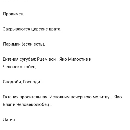
Прокимен.
Закрываются царские врата.
Паримии (если есть).
Ектения сугубая: Рцем вси… Яко Милостив и
Человеколюбец…
Сподоби, Господи…
Ектения просительная: Исполним вечернюю молитву… Яко
Благ и Человеколюбец…
Лития.