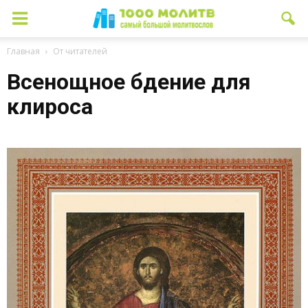
Главная
От читателей
Всенощное бдение для
клироса