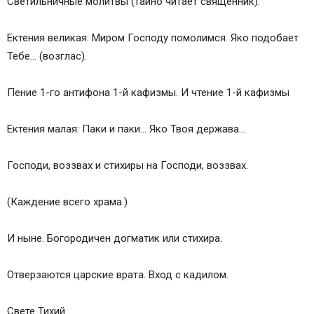
Светильничные молитвы (тайно читает священник).
Ектения великая: Миром Господу помолимся. Яко подобает
Тебе… (возглас).
Пение 1-го антифона 1-й кафизмы. И чтение 1-й кафизмы
Ектения малая: Паки и паки… Яко Твоя держава…
Господи, воззвах и стихиры на Господи, воззвах.
(Каждение всего храма.)
И ныне. Богородичен догматик или стихира.
Отверзаются царские врата. Вход с кадилом.
Свете Тихий