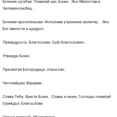
Ектения сугубая: Помилуй нас, Боже… Яко Милостив и
Человеколюбец…
Ектения просительная: Исполним утреннюю молитву… Яко
Бог милости и щедрот…
Премудрость. Благослови. Сый благословен…
Утверди, Боже…
Пресвятая Богородице, спаси нас.
Честнейшую Херувим…
Слава Тебе, Христе Боже… Слава, и ныне, Господи, помилуй
(трижды). Благослови.