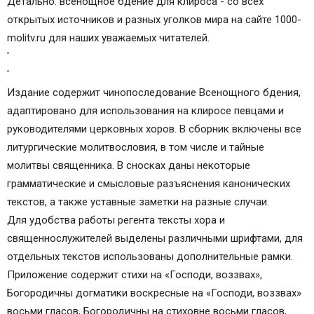
Детально: всенощное бдение для клироса - со всех
открытых источников и разных уголков мира на сайте 1000-
molitv.ru для наших уважаемых читателей.
'
'
Издание содержит чинопоследование Всенощного бдения,
адаптировано для использования на клиросе певцами и
руководителями церковных хоров. В сборник включены все
литургические молитвословия, в том числе и тайные
молитвы священника. В сносках даны некоторые
грамматические и смысловые разъяснения канонических
текстов, а также уставные заметки на разные случаи.
Для удобства работы регента тексты хора и
священнослужителей выделены различными шрифтами, для
отдельных текстов использованы дополнительные рамки.
Приложение содержит стихи на «Господи, воззвах»,
Богородичны догматики воскресные на «Господи, воззвах»
восьми гласов, Богородичны на стиховне восьми гласов,