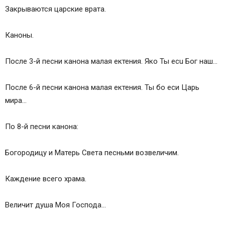
Закрываются царские врата.
Каноны.
После 3-й песни канона малая ектения. Яко Ты ecu Бог наш…
После 6-й песни канона малая ектения. Ты бо еси Царь
мира…
По 8-й песни канона:
Богородицу и Матерь Света песньми возвеличим.
Каждение всего храма.
Величит душа Моя Господа…