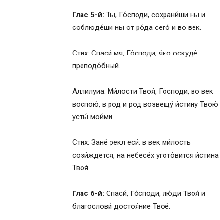
Глас 5-й:
Ты, Го́споди, сохрани́ши ны и
соблюде́ши ны от ро́да сего́ и во век.
Стих: Спаси́ мя, Го́споди, я́ко оскуде́
преподо́бный.
Аллилуиа: Ми́лости Твоя́, Го́споди, во век
воспою́, в род и род возвещу́ и́стину Твою́
усты́ мои́ми.
Стих: Зане́ рекл еси́: в век ми́лость
сози́ждется, на небесе́х угото́вится и́стина
Твоя́.
Глас 6-й:
Спаси́, Го́споди, лю́ди Твоя́ и
благослови́ достоя́ние Твое́.