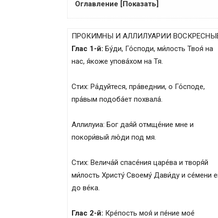
Оглавление [Показать]
ПРОКИМНЫ И АЛЛИЛУАРИИ ДНЕВНЫЕ
ПРОКИМНЫ И АЛЛИЛУАРИИ ВОСКРЕСНЫ
Глас 1-й:
Бу́ди, Го́споди, ми́лость Твоя́ на
нас, я́коже упова́хом на Тя.
Стих: Ра́дуйтеся, пра́веднии, о Го́споде,
пра́вым подоба́ет похвала́.
Аллилуиа: Бог дая́й отмще́ние мне и
покори́вый лю́ди под мя.
Стих: Велича́й спасе́ния царе́ва и творя́й
ми́лость Христу́ Своему́ Дави́ду и се́мени е
до ве́ка.
Глас 2-й:
Кре́пость моя́ и пе́ние мое́