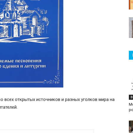
В
со всех открытых источников и разных уголков мира на
М
итателей.
р