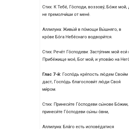
Стих: К Тебе́, Го́споди, воззову́, Бо́же мой,
не премолчи́ши от мене́.
Аллилуиа: Живы́й в по́мощи Вы́шняго, в
кро́ве Бо́га Небе́снаго водвори́тся.
Стих: Рече́т Го́сподеви: Засту́пник мой еси́ 
Прибе́жище мое́, Бог мой, и упова́ю на Него
Глас 7-й:
Госпо́дь кре́пость лю́дем Свои́м
даст, Госпо́дь благослови́т лю́ди Своя́
ми́ром.
Стих: Принеси́те Го́сподеви сы́нове Бо́жии,
принеси́те Го́сподеви сы́ны о́вни,
Аллилуиа: Бла́го есть испове́датися