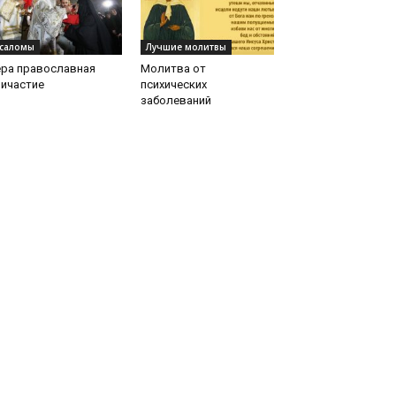
саломы
Лучшие молитвы
ера православная
Молитва от
ричастие
психических
заболеваний