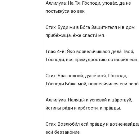
Аллилуиа: На Тя, Го́споди, упова́х, да не
постыжу́ся во век.
Стих: Бу́ди ми в Бо́га Защи́тителя и в дом
прибе́жища, е́же спасти́ мя.
Глас 4-й:
Я́ко возвели́чишася дела́ Твоя́,
Го́споди, вся прему́дростию сотвори́л еси́.
Стих: Благослови́, душе́ моя́, Го́спода,
Го́споди Бо́же мой, возвели́чился еси́ зело́
Аллилуиа: Наляцы́ и успева́й и ца́рствуй,
и́стины ра́ди и кро́тости, и пра́вды.
Стих: Возлюби́л еси́ пра́вду и возненави́де
еси́ беззако́ние.