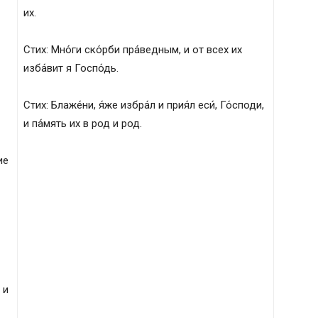
их.
Стих: Мно́ги ско́рби пра́ведным, и от всех их
изба́вит я Госпо́дь.
Стих: Блаже́ни, я́же избра́л и прия́л еси́, Го́споди,
и па́мять их в род и род.
ие
 и