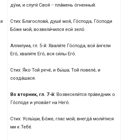
ду́хи, и слуги́ Своя́ ̶ пла́мень о́гненный.
же
Стих: Благослови́, душе́ моя́, Го́спода, Го́споди
Бо́же мой, возвели́чился еси́ зело́.
Аллилуиа, гл. 5-й: Хвали́те Го́спода, вси́ а́нгели
Его́, хвали́те Его́, вся си́лы Его́.
Стих: Я́ко Той рече́, и бы́ша; Той повеле́, и
созда́шася.
Во вторник, гл. 7-й:
Возвесели́тся пра́ведник о
Го́споде и упова́ет на Него́.
Стих: Услы́ши, Бо́же, глас мой, внегда́ моли́тися
ми к Тебе́.