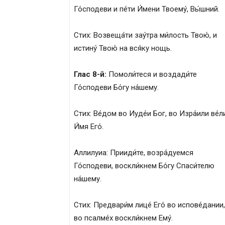
Го́сподеви и пе́ти И́мени Твоему́, Вы́шний.
Стих: Возвеща́ти зау́тра ми́лость Твою́, и
истину́ Твою́ на вся́ку нощь.
Глас 8-й:
Помоли́теся и воздади́те
Го́сподеви Бо́гу на́шему.
Стих: Ве́дом во Иуде́и Бог, во Изра́или ве́л
И́мя Его́.
Аллилуиа: Прииди́те, возра́дуемся
Го́сподеви, воскли́кнем Бо́гу Спаси́телю
на́шему.
Стих: Предвари́м лице́ Его́ во испове́дании,
во псалме́х воскли́кнем Ему́.