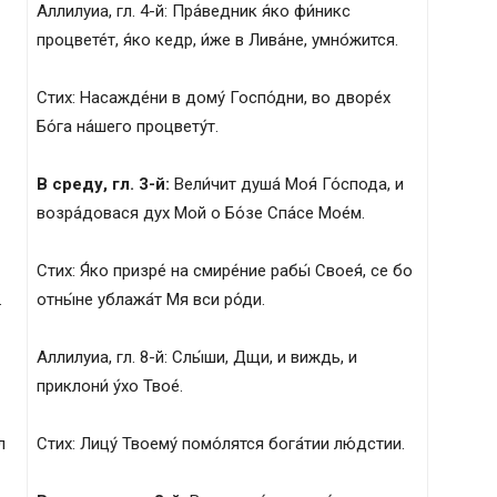
Аллилуиа, гл. 4-й: Пра́ведник я́ко фи́никс
процвете́т, я́ко кедр, и́же в Лива́не, умно́жится.
Стих: Насажде́ни в дому́ Госпо́дни, во дворе́х
Бо́га на́шего процвету́т.
В среду, гл. 3-й:
Вели́чит душа́ Моя́ Го́спода, и
возра́довася дух Мой о Бо́зе Спа́се Мое́м.
Стих: Я́ко призре́ на смире́ние рабы́ Своея́, се бо
.
отны́не ублажа́т Мя вси ро́ди.
Аллилуиа, гл. 8-й: Слы́ши, Дщи, и виждь, и
приклони́ у́хо Твое́.
л
Стих: Лицу́ Твоему́ помо́лятся бога́тии лю́дстии.