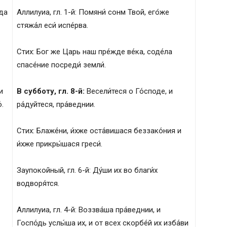
 да
Аллилуиа, гл. 1-й: Помяни́ сонм Твой, его́же
стяжа́л еси́ испе́рва.
Стих: Бог же Царь наш пре́жде ве́ка, соде́ла
спасе́ние посреди́ земли́.
и
В субботу, гл. 8-й:
Весели́теся о Го́споде, и
́.
ра́дуйтеся, пра́веднии.
Стих: Блаже́ни, и́хже оста́вишася беззако́ния и
и́хже прикры́шася греси́.
Заупокойный, гл. 6-й: Ду́ши их во благи́х
водворя́тся.
Аллилуиа, гл. 4-й: Воззва́ша пра́веднии, и
Госпо́дь услы́ша их, и от всех скорбе́й их изба́ви