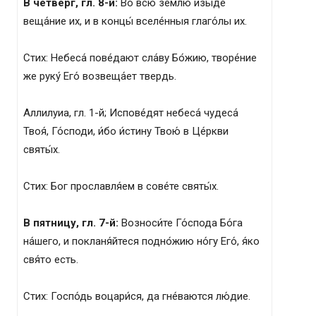
В четверг, гл. 8-й:
Во всю зе́млю изы́де
веща́ние их, и в концы́ вселе́нныя глаго́лы их.
Стих: Небеса́ пове́дают сла́ву Бо́жию, творе́ние
же руку́ Его́ возвеща́ет твердь.
Аллилуиа, гл. 1-й; Испове́дят небеса́ чудеса́
Твоя́, Го́споди, и́бо и́стину Твою́ в Це́ркви
святы́х.
Стих: Бог прославля́ем в сове́те святы́х.
В пятницу, гл. 7-й:
Возноси́те Го́спода Бо́га
на́шего, и покланя́йтеся подно́жию но́гу Его́, я́ко
свя́то есть.
Стих: Госпо́дь воцари́ся, да гне́ваются лю́дие.