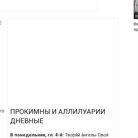
П
Е
В
п
ПРОКИМНЫ И АЛЛИЛУАРИИ
го́
ДНЕВНЫЕ
В понедельник, гл. 4-й:
Творя́й а́нгелы Своя́