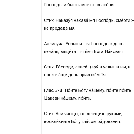
Госпо́дь, и бысть мне во спасе́ние.
Стих: Наказу́я наказа́ мя Госпо́дь, сме́рти 
не предаде́ мя.
Аллилуиа: Услы́шит тя Госпо́дь в день
печа́ли, защи́тит тя и́мя Бо́га Иа́ковля.
Стих: Го́споди, спаси́ царя́ и услы́ши ны, в
о́ньже а́ще день призове́м Тя.
Глас 3-й:
По́йте Бо́гу на́шему, по́йте по́йте
Царе́ви на́шему, по́йте.
Стих: Вси язы́цы, восплещи́те рука́ми,
воскли́кните Бо́гу гла́сом ра́дования.