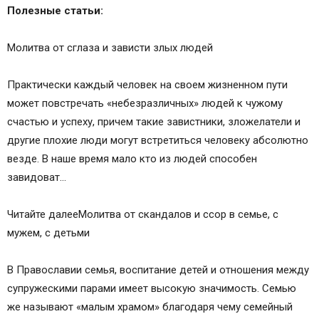
молитвенного настроения молящегося при
Полезные статьи:
одиночной молитве или благоговения к
святыне)
Молитва от сглаза и зависти злых людей
Практически каждый человек на своем жизненном пути
может повстречать «небезразличных» людей к чужому
счастью и успеху, причем такие завистники, зложелатели и
другие плохие люди могут встретиться человеку абсолютно
везде. В наше время мало кто из людей способен
завидоват…
Читайте далееМолитва от скандалов и ссор в семье, с
мужем, с детьми
В Православии семья, воспитание детей и отношения между
супружескими парами имеет высокую значимость. Семью
же называют «малым храмом» благодаря чему семейный