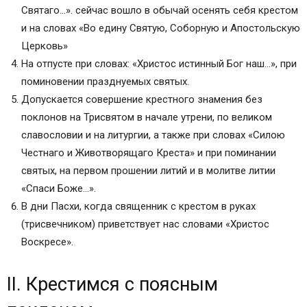
Святаго…». сейчас вошло в обычай осенять себя крестом
и на словах «Во едину Святую, Соборную и Апостольскую
Церковь»
На отпусте при словах: «Христос истинный Бог наш…», при
поминовении празднуемых святых.
Допускается совершение крестного знамения без
поклонов на Трисвятом в начале утрени, по великом
славословии и на литургии, а также при словах «Силою
Честнаго и Животворящаго Креста» и при поминании
святых, на первом прошении литий и в молитве литии
«Спаси Боже…».
В дни Пасхи, когда священник с крестом в руках
(трисвечником) приветствует нас словами «Христос
Воскресе».
II. Крестимся с поясным