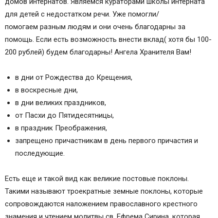
домов интернатов. Являемся кураторами школы интерната
для детей с недостатком речи. Уже помогли/
помогаем разным людям и они очень благодарны за
помощь. Если есть возможность внести вклад( хотя бы 100-
200 рублей) будем благодарны! Ангела Хранителя Вам!
в дни от Рождества до Крещения,
в воскресные дни,
в дни великих праздников,
от Пасхи до Пятидесятницы,
в праздник Преображения,
запрещено причастникам в день первого причастия и
последующие.
Есть еще и такой вид как великие постовые поклоны.
Такими называют троекратные земные поклоны, которые
сопровождаются наложением православного крестного
знамения и чтением молитвы св. Ефрема Сирина, которая