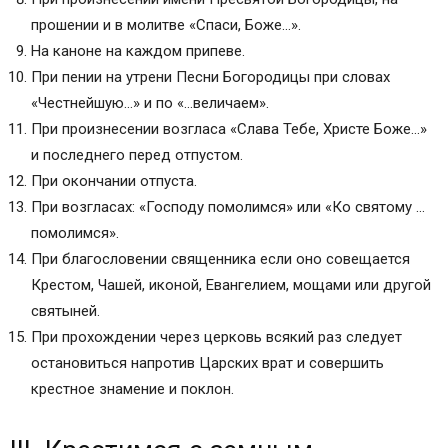
прошении и в молитве «Спаси, Боже…».
На каноне на каждом припеве.
При пении на утрени Песни Богородицы при словах
«Честнейшую…» и по «…величаем».
При произнесении возгласа «Слава Тебе, Христе Боже…»
и последнего перед отпустом.
При окончании отпуста.
При возгласах: «Господу помолимся» или «Ко святому …
помолимся».
При благословении священника если оно совещается
Крестом, Чашей, иконой, Евангелием, мощами или другой
святыней.
При прохождении через церковь всякий раз следует
остановиться напротив Царских врат и совершить
крестное знамение и поклон.