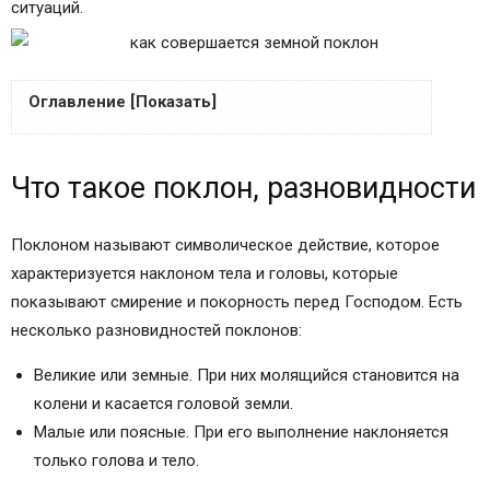
ситуаций.
Оглавление [Показать]
Что такое поклон, разновидности
Что такое поклон, разновидности
Когда нельзя делать земные поклоны
Как правильно класть земные поклоны
Когда можно совершать
Поклоном называют символическое действие, которое
Земной поклон – как делать?
характеризуется наклоном тела и головы, которые
Коленопреклонение
показывают смирение и покорность перед Господом. Есть
Опыт епископа Афанасия Сахарова
несколько разновидностей поклонов:
Поясные и земные поклоны
Великие или земные. При них молящийся становится на
Церковный устав
колени и касается головой земли.
Особые правила поклонов
Малые или поясные. При его выполнение наклоняется
Каждение
только голова и тело.
Можно ли делать земные поклоны на Литургии