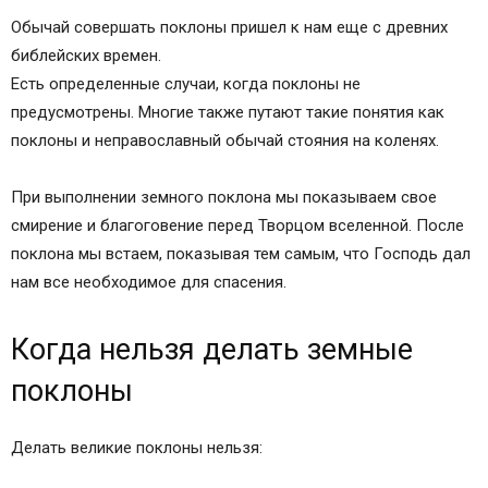
Заключение
Обычай совершать поклоны пришел к нам еще с древних
I. Крестимся без поклонов
библейских времен.
II. Крестимся с поясным поклоном
Есть определенные случаи, когда поклоны не
III. Крестимся с земным поклоном всегда, кроме
предусмотрены. Многие также путают такие понятия как
дней особых, перечисленных в разделе X
поклоны и неправославный обычай стояния на коленях.
В дни Великого поста многие поясные поклоны
заменяются земными
При выполнении земного поклона мы показываем свое
IV. При лобызании святыни
смирение и благоговение перед Творцом вселенной. После
V. Креститься не положено
поклона мы встаем, показывая тем самым, что Господь дал
VI. Наклонение головы
нам все необходимое для спасения.
VII. Поясной поклон без крестного знамения
делается
Когда нельзя делать земные
VIII. Преклонение до земли без крестного
знамения
поклоны
IX. Стоять на коленях положено
X. По уставу не положено совершать поклонов
Делать великие поклоны нельзя:
(но допускается совершение их как выражение