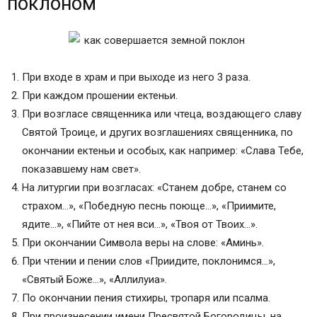
поклоном
При входе в храм и при выходе из него 3 раза.
При каждом прошении ектеньи.
При возгласе священника или чтеца, воздающего славу
Святой Троице, и других возглашениях священника, по
окончании ектеньи и особых, как например: «Слава Тебе,
показавшему нам свет».
На литургии при возгласах: «Станем добре, станем со
страхом…», «Победную песнь поюще…», «Приимите,
ядите…», «Пийте от нея вси…», «Твоя от Твоих…».
При окончании Символа веры на слове: «Аминь».
При чтении и пении слов «Приидите, поклонимся…»,
«Святый Боже…», «Аллилуиа».
По окончании пения стихиры, тропаря или псалма.
При произнесении имени Пресвятой Богородицы, на