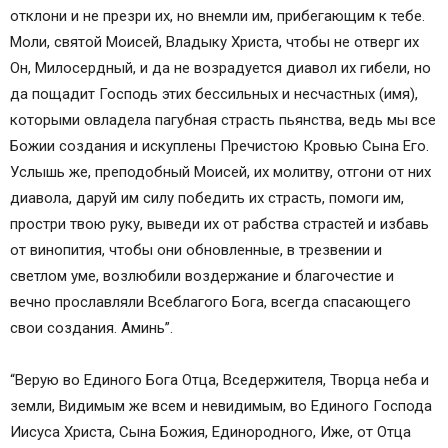
отклони и не презри их, но внемли им, прибегающим к тебе.
Моли, святой Моисей, Владыку Христа, чтобы не отверг их
Он, Милосердный, и да не возрадуется диавол их гибели, но
да пощадит Господь этих бессильных и несчастных (имя),
которыми овладела пагубная страсть пьянства, ведь мы все
Божии создания и искуплены Пречистою Кровью Сына Его.
Услышь же, преподобный Моисей, их молитву, отгони от них
диавола, даруй им силу победить их страсть, помоги им,
простри твою руку, выведи их от рабства страстей и избавь
от винопития, чтобы они обновленные, в трезвении и
светлом уме, возлюбили воздержание и благочестие и
вечно прославляли Всеблагого Бога, всегда спасающего
свои создания. Аминь”.
“Верую во Единого Бога Отца, Вседержителя, Творца неба и
земли, Видимым же всем и невидимым, во Единого Господа
Иисуса Христа, Сына Божия, Единородного, Иже, от Отца