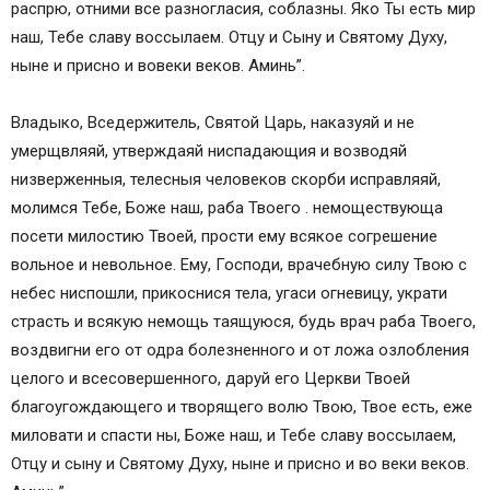
распрю, отними все разногласия, соблазны. Яко Ты есть мир
наш, Тебе славу воссылаем. Отцу и Сыну и Святому Духу,
ныне и присно и вовеки веков. Аминь”.
Владыко, Вседержитель, Святой Царь, наказуяй и не
умерщвляяй, утверждаяй ниспадающия и возводяй
низверженныя, телесныя человеков скорби исправляяй,
молимся Тебе, Боже наш, раба Твоего . немоществующа
посети милостию Твоей, прости ему всякое согрешение
вольное и невольное. Ему, Господи, врачебную силу Твою с
небес ниспошли, прикоснися тела, угаси огневицу, украти
страсть и всякую немощь таящуюся, будь врач раба Твоего,
воздвигни его от одра болезненного и от ложа озлобления
целого и всесовершенного, даруй его Церкви Твоей
благоугождающего и творящего волю Твою, Твое есть, еже
миловати и спасти ны, Боже наш, и Тебе славу воссылаем,
Отцу и сыну и Святому Духу, ныне и присно и во веки веков.