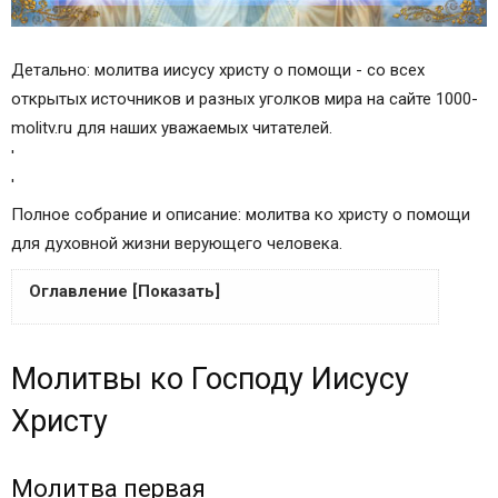
Детально: молитва иисусу христу о помощи - со всех
открытых источников и разных уголков мира на сайте 1000-
molitv.ru для наших уважаемых читателей.
'
'
Полное собрание и описание: молитва ко христу о помощи
для духовной жизни верующего человека.
Оглавление [Показать]
Молитвы ко Господу Иисусу Христу
Молитвы ко Господу Иисусу
Молитва первая
Молитва вторая
Христу
Молитва третья
Молитва четвертая
Молитва первая
Молитва пятая