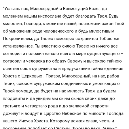
“Услышь нас, Милосердный и Всемогущий Боже, да
молением нашим ниспослана будет благодать Твоя. Будь
милостив, Господи, к молитве нашей, воспомяни закон Твой
об умножении рода человеческого и будь милостивым
Покровителем, да Твоею помощью сохранится Тобою же
установленное. Ты властною силою Твоею из ничего все
сотворил и положил начало всего в мире существующего –
сотворил и человека по образу Своему и высокою тайною
освятил союз супружества в предуказание тайны единения
Христа с Церковью . Призри, Милосердный, на нас, рабов
Твоих, союзом супружеским соединенных и умоляющих о
Твоей помощи, да будет на нас милость Твоя, да будем
плодовиты и да увидим мы сыны сынов своих даже до
третьяго и четвертаго рода и до желаемой старости
доживут и войдут в Царство Небесное по милости Господа
нашего Иисуса Христа, Которому всякая слава, честь и
поклонение подобает со Святым Духом во веки. Аминь.”