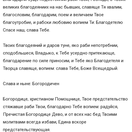
великих благодеяниих на нас бывших, славяще Тя хвалим,
благословим, благодарим, поем и величаем Твое
благоутробие, и рабски любовию вопием Ти: Благодетелю
Спасе наш, слава Тебе.
Твоих благодеяний и даров туне, яко раби непотребнии,
сподобльшеся, Владыко, к Тебе усердно притекающе,
благодарение по силе приносим, и Тебе яко Благодетеля и
Творца славяще, вопием: слава Тебе, Боже Всещедрый.
Слава и ныне: Богородичен
Богородице, христианом Помощнице, Твое предстательство
стяжавше раби Твои, благодарно Тебе вопием: радуйся,
Пречистая Богородице Дево, и от всех нас бед Твоими
молитвами всегда избави, Едина вскоре
предстательствующая.