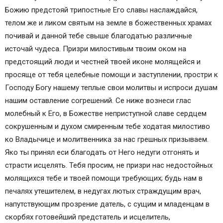
Божию предстояй трипостные Его славы наслаждайся,
телом же и ликом святым на земле в божественных храмах
почивай и данной тебе свыше благодатью различные
источай чудеса. Призри милостивым твоим оком на
предстоящий люди и честней твоей иконе молящейся и
просяще от тебя целебные помощи и заступлении, простри к
Господу Богу нашему теплые свои молитвы и испроси душам
нашим оставление согрешений. Се ниже вознеси глас
молебный к Его, в Божестве неприступной славе сердцем
сокрушенным и духом смиренным тебе ходатая милостиво
ко Владычице и молитвенника за нас грешных призываем.
Яко ты принял еси благодать от Него недуги отгонять и
страсти исцелять. Тебя просим, не призри нас недостойных
молящихся тебе и твоей помощи требующих; будь нам в
печалях утешителем, в недугах лютых страждущим врач,
напутствующим прозрение датель, с сущим и младенцам в
скорбях готовейший предстатель и исцелитель,