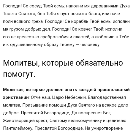
К Тебе, Владыко Человеколюбче…
Господи! Се сосуд Твой есмь: наполни мя дарованиями Духа
Слава Тебе, Всемогущий Светоносче…
Твоего Святого, без Тебя я пуст всякого блага, или паче
Блажен познавший Тебя, Иисусе…
полн всякого греха. Господи! Се корабль Твой есмь: исполни
Славны очищенные, ибо вознесутся к
мя грузом добрых дел. Господи! Се ковчег Твой: исполни
Небесам…
его не прелестью сребролюбия и сластей, а любовию к Тебе
Боже, смею ли поднять глаза, смею ли
и к одушевленному образу Твоему — человеку.
коснуться Тебя…
Боже, даруй покаяние до последних дней…
Молитвы, которые обязательно
Иисусе Христе, Боже милостивый, Всеблагой…
помогут.
Господи, что я и кому служу…
Душе Святый, Боже благодати…
Иисусе, возлюбленный Отец Светов…
Молитвы, которые должен знать каждый православный
Иисусе треблаженный…
христианин
: Отче наш, Царю Небесный, Благодарственная
Иисусе, Сыне Божий, не оставь нас…
молитва, Призывание помощи Духа Святаго на всякое дело
Иисусе, Сыне Божий, не оставь меня в беде
доброе, Пресвятой Богородице, Да воскреснет Бог,
моей…
Животворящий крест, Святому великомученику и целителю
Иисусе Сыне Божий, радость моя и Свет…
Пантелеймону, Пресвятой Богородице, На умиротворение