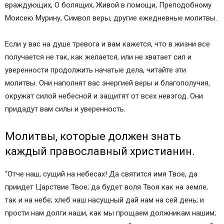
Иисусе, Церковь живая, торжество рая…
враждующих, О болящих, Живой в помощи, Преподобному
Иисусе Распятый, прости мир…
Моисею Мурину, Символ веры, другие ежедневные молитвы.
Иисусе, Отец Светов, не покинь меня…
Господи, облегчи чашу мою…
Если у вас на душе тревога и вам кажется, что в жизни все
Иисусе, огненная слава Колесницы…
получается не так, как желается, или не хватает сил и
Господи, прости мне мою ненависть ко Кресту
уверенности продолжить начатые дела, читайте эти
Твоему…
молитвы. Они наполнят вас энергией веры и благополучия,
Боже, раскали меня в печи огненной…
окружат силой небесной и защитят от всех невзгод. Они
Боже, Боже мой, где Ты, распятый …
придадут вам силы и уверенность.
Укрепи мя, Господи, в свидетельстве моем…
Господи, от блуда мя очисти…
Молитвы, которые должен знать
О Душе Святый, сообщи крови моей …
каждый православный христианин.
Умилосердись, мой предивный Отче…
Иисусе, Сыне Божий, прости мир…
“Отче наш, сущий на небесах! Да святится имя Твое, да
Господи, с головы до пят грехом опутанного…
приидет Царствие Твое; да будет воля Твоя как на земле,
Господи, не остави…
так и на небе; хлеб наш насущный дай нам на сей день; и
С горней высоты воспою Тебя, Христе…
прости нам долги наши, как мы прощаем должникам нашим;
О Боже Светов, Душе благодати…