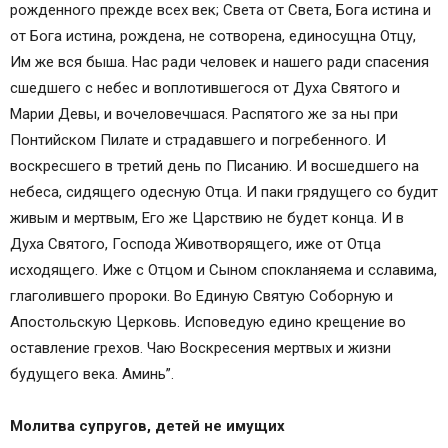
рожденного прежде всех век; Света от Света, Бога истина и
от Бога истина, рождена, не сотворена, единосущна Отцу,
Им же вся быша. Нас ради человек и нашего ради спасения
сшедшего с небес и воплотившегося от Духа Святого и
Марии Девы, и вочеловечшася. Распятого же за ны при
Понтийском Пилате и страдавшего и погребенного. И
воскресшего в третий день по Писанию. И восшедшего на
небеса, сидящего одесную Отца. И паки грядущего со будит
живым и мертвым, Его же Царствию не будет конца. И в
Духа Святого, Господа Животворящего, иже от Отца
исходящего. Иже с Отцом и Сыном спокланяема и сславима,
глаголившего пророки. Во Единую Святую Соборную и
Апостольскую Церковь. Исповедую едино крещение во
оставление грехов. Чаю Воскресения мертвых и жизни
будущего века. Аминь”.
Молитва супругов, детей не имущих