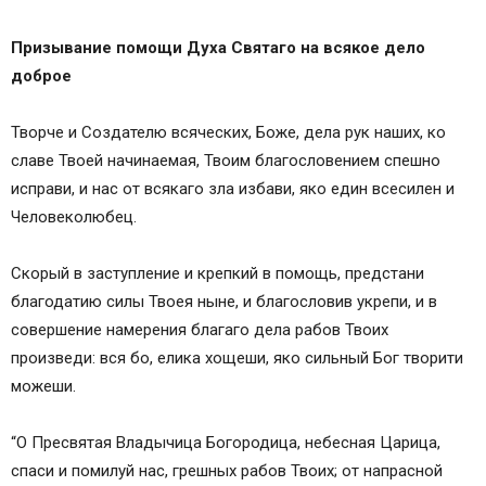
Призывание помощи Духа Святаго на всякое дело
доброе
Творче и Создателю всяческих, Боже, дела рук наших, ко
славе Твоей начинаемая, Твоим благословением спешно
исправи, и нас от всякаго зла избави, яко един всесилен и
Человеколюбец.
Скорый в заступление и крепкий в помощь, предстани
благодатию силы Твоея ныне, и благословив укрепи, и в
совершение намерения благаго дела рабов Твоих
произведи: вся бо, елика хощеши, яко сильный Бог творити
можеши.
“О Пресвятая Владычица Богородица, небесная Царица,
спаси и помилуй нас, грешных рабов Твоих; от напрасной