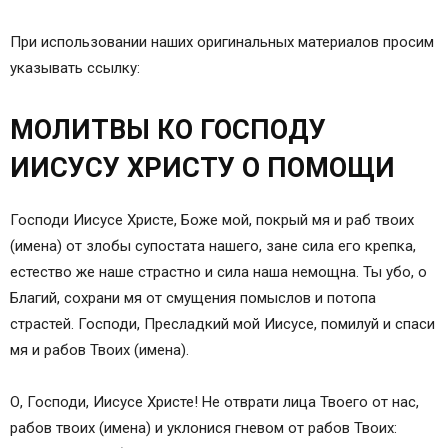
Иисусу
Молитва Иисусу после причащения Святых Таин
При использовании наших оригинальных материалов просим
Молитва Иисусу Христу о помощи в любой
указывать ссылку:
беде
Молитва о помощи в делах и в работе Иисусу
МОЛИТВЫ КО ГОСПОДУ
Молитва о помощи в финансовых трудностях
Иисусу
ИИСУСУ ХРИСТУ О ПОМОЩИ
Молитва о помощи на экзамене/учебе Иисусу
Молитва Иисусу о помощи в любви
Господи Иисусе Христе, Боже мой, покрый мя и раб твоих
Молитва Иисусу Христу о замужестве
(имена) от злобы супостата нашего, зане сила его крепка,
Молитва Иисусу от чародейства
естество же наше страстно и сила наша немощна. Ты убо, о
Молитва Иисусу Христу от демонских козней
Благий, сохрани мя от смущения помыслов и потопа
Молитва Иисусу от порчи
страстей. Господи, Пресладкий мой Иисусе, помилуй и спаси
Молитва Иисусу о врагах
мя и рабов Твоих (имена).
Молитва заключенного Иисусу Христу
Молитва об исцелении от рака Иисусу Христу
О, Господи, Иисусе Христе! Не отврати лица Твоего от нас,
Молитва об исцелении больного Иисусу
рабов твоих (имена) и уклонися гневом от рабов Твоих:
Молитва об исцелении ребенка Иисусу Христу