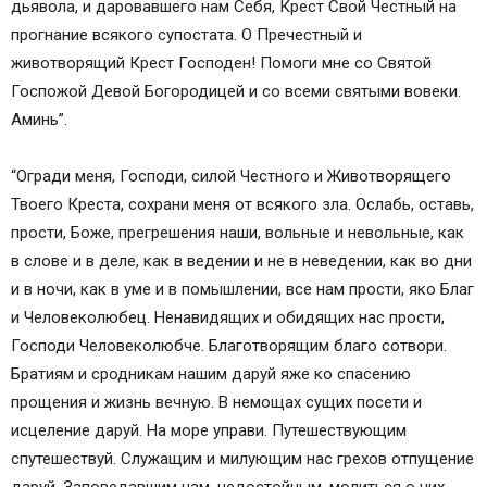
дьявола, и даровавшего нам Себя, Крест Свой Честный на
прогнание всякого супостата. О Пречестный и
животворящий Крест Господен! Помоги мне со Святой
Госпожой Девой Богородицей и со всеми святыми вовеки.
Аминь”.
“Огради меня, Господи, силой Честного и Животворящего
Твоего Креста, сохрани меня от всякого зла. Ослабь, оставь,
прости, Боже, прегрешения наши, вольные и невольные, как
в слове и в деле, как в ведении и не в неведении, как во дни
и в ночи, как в уме и в помышлении, все нам прости, яко Благ
и Человеколюбец. Ненавидящих и обидящих нас прости,
Господи Человеколюбче. Благотворящим благо сотвори.
Братиям и сродникам нашим даруй яже ко спасению
прощения и жизнь вечную. В немощах сущих посети и
исцеление даруй. На море управи. Путешествующим
спутешествуй. Служащим и милующим нас грехов отпущение
даруй. Заповедавшим нам, недостойным, молиться о них