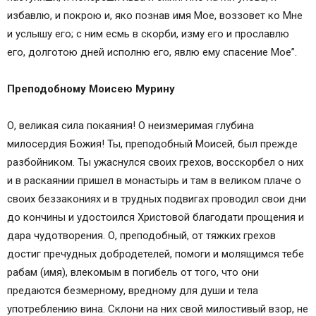
избавлю, и покрою и, яко познав имя Мое, воззовет ко Мне
и услышу его; с ним есмь в скорби, изму его и прославлю
его, долготою дней исполню его, явлю ему спасение Мое”.
Преподобному Моисею Мурину
О, великая сила покаяния! О неизмеримая глубина
милосердия Божия! Ты, преподобный Моисей, был прежде
разбойником. Ты ужаснулся своих грехов, восскорбел о них
и в раскаянии пришел в монастырь и там в великом плаче о
своих беззакониях и в трудных подвигах проводил свои дни
до кончины и удостоился Христовой благодати прощения и
дара чудотворения. О, преподобный, от тяжких грехов
достиг пречудных добродетелей, помоги и молящимся тебе
рабам (имя), влекомым в погибель от того, что они
предаются безмерному, вредному для души и тела
употреблению вина. Склони на них свой милостивый взор, не