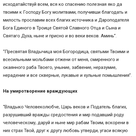
исходатайствуй всем, вся ко спасению полезная яко да
твоими к Господу Богу молитвами, получивши благодать и
милость прославим всех благих источника и Дароподателя
Бога Единого в Троице Святой Славного Отца и Сына и
Святаго Духа, ныне и присно и во веки веков. Аминь”.
“Пресвятая Владычица моя Богородица, святыми Твоими и
всесильными мольбами отжени от меня, смиренного и
окаянного раба Твоего, уныние, забвение, неразумие,
нерадение и все скверные, лукавые и хульные помышления”.
На умиротворение враждующих
“Владыко Человеколюбче, Царь веков и Податель благих,
разрушивший вражды средостения и мир подавший роду
человеческому, даруй и ныне мир рабам Твоим, вскорени в
них страх Твой, друг к другу любовь утверди, угаси всякую