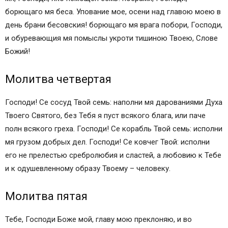
Иисусова Молитва
борющаго мя беса. Упование мое, осени над главою моею в
Самые сильные молитвы Господу Иисусу Христу
день брани бесовския! борющаго мя врага побори, Господи,
Акафист Иисусу Сладчайшему
и обуревающия мя помыслы укроти тишиною Твоею, Слове
Молитва Иисусу Христу о детях
Божий!
Молитва на все случаи жизни
Благодарственная молитва Иисусу Христу
Молитва четвертая
Молитва Иисусу Христу об исцелении
Молитва Иисусу перед началом всякого дела
Господи! Се сосуд Твой семь: наполни мя дарованиями Духа
Молитва по окончанию всякого дела
Твоего Святого, без Тебя я пуст всякого блага, или паче
Молитва Иисусу Христу о помощи в деньгах
полн всякого греха. Господи! Се корабль Твой семь: исполни
Благодарственная молитва Иисусу Христу
мя грузом добрых дел. Господи! Се ковчег Твой: исполни
Канон покаянный (о прощении грехов) Иисусу
его не прелестью сребролюбия и сластей, а любовию к Тебе
Молитва об исцелении Иисусу Христу
и к одушевленному образу Твоему – человеку.
Молитва Иисусу перед операцией
Молитва Иисусу об исцелении ребенка
Молитва пятая
Молитва о детях Иисусу Христу
Тебе, Господи Боже мой, главу мою преклоняю, и во
Молитва Иисусу о замужестве