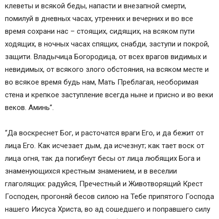
клеветы и всякой беды, напасти и внезапной смерти,
помилуй в дневных часах, утренних и вечерних и во все
время сохрани нас – стоящих, сидящих, на всяком пути
ходящих, в ночных часах спящих, снабди, заступи и покрой,
защити. Владычица Богородица, от всех врагов видимых и
невидимых, от всякого злого обстояния, на всяком месте и
во всякое время будь нам, Мать Преблагая, необоримая
стена и крепкое заступление всегда ныне и присно и во веки
веков. Аминь”.
“Да воскреснет Бог, и расточатся враги Его, и да бежит от
лица Его. Как исчезает дым, да исчезнут; как тает воск от
лица огня, так да погибнут бесы от лица любящих Бога и
знаменующихся крестным знамением, и в веселии
глаголящих: радуйся, Пречестный и Животворящий Крест
Господен, прогоняй бесов силою на Тебе припятого Господа
нашего Иисуса Христа, во ад сошедшего и поправшего силу