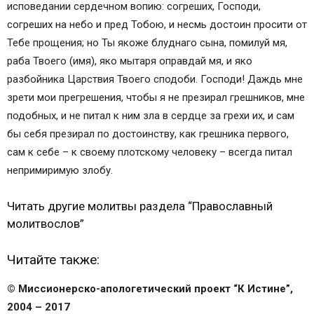
исповедании сердечном вопию: согреших, Господи,
Молитва о снятии порчи Иисусу Христу
согреших на небо и пред Тобою, и несмь достоин просити от
Молитва по соглашению Иисусу Христу
Тебе прощения; но Ты якоже блуднаго сына, помилуй мя,
Молитва Иисусу Христу иная (4 кафизма)
раба Твоего (имя), яко мытаря оправдай мя, и яко
Первая молитва Иисусу об устройстве судьбы
разбойника Царствия Твоего сподоби. Господи! Даждь мне
Вторая молитва Иисусу об устройстве личной
зрети мои прегрешения, чтобы я не презирал грешников, мне
судьбы
подобных, и не питал к ним зла в сердце за грехи их, и сам
Третья молитва Иисусу о своей судьбе
бы себя презирал по достоинству, как грешника первого,
Четвертая молитва Иисусу Христу о судьбе
сам к себе – к своему плотскому человеку – всегда питал
Пятая молитва Иисусу Христу о личной судьбе
непримиримую злобу.
Шестая молитва Иисусу об устройстве судьбы
Молитва Иисусу перед началом всякого дела
Читать другие молитвы раздела “Православный
Молитва после вкушения пищи Иисусу
молитвослов”
Молитва Иисусу Христу перед чтением
духовных книг
Читайте также:
Молитва на освящение всякой вещи Иисусу
Христу
© Миссионерско-апологетический проект “К Истине”,
Молитва на принятие просфоры и святой воды
2004 – 2017