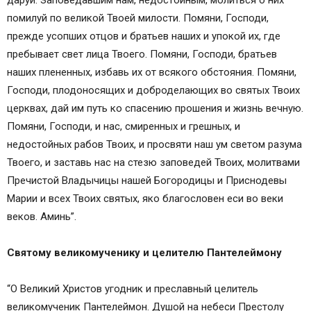
помилуй по великой Твоей милости. Помяни, Господи,
прежде усопших отцов и братьев наших и упокой их, где
пребывает свет лица Твоего. Помяни, Господи, братьев
наших плененных, избавь их от всякого обстояния. Помяни,
Господи, плодоносящих и доброделающих во святых Твоих
церквах, дай им путь ко спасению прошения и жизнь вечную.
Помяни, Господи, и нас, смиренных и грешных, и
недостойных рабов Твоих, и просвяти наш ум светом разума
Твоего, и заставь нас на стезю заповедей Твоих, молитвами
Пречистой Владычицы нашей Богородицы и Приснодевы
Марии и всех Твоих святых, яко благословен еси во веки
веков. Аминь”.
Святому великомученику и целителю Пантелеймону
“О Великий Христов угодник и преславный целитель
великомученик Пантелеймон. Душой на небеси Престолу