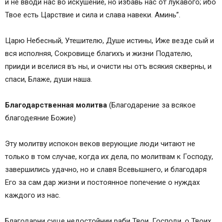
и не вводи нас во искушение, но избавь нас от лукавого; ибо
Боже далекий, недоступный…
Твое есть Царствие и сила и слава навеки. Аминь”.
С Креста Распятия Своего простри Десницу
помощи…
Царю Небесный, Утешителю, Душе истины, Иже везде сый и
вся исполняя, Сокровище благихъ и жизни Подателю,
прииди и вселися въ ны, и очисти ны отъ всякия скверны, и
спаси, Блаже, души наша.
Благодарственная молитва
(Благодарение за всякое
благодеяние Божие)
Эту молитву испокон веков верующие люди читают не
только в том случае, когда их дела, по молитвам к Господу,
завершились удачно, но и славя Всевышнего, и благодаря
Его за сам дар жизни и постоянное попечение о нуждах
каждого из нас.
Благодарни суще недостойнии раби Твои, Господи, о Твоих