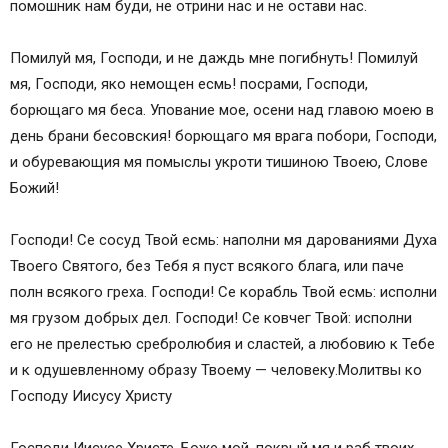
помошник нам буди, не отрини нас и не остави нас.
Благодарственная молитва Иисусу после
исцеления
Помилуй мя, Господи, и не даждь мне погибнуть! Помилуй
Молитва чтобы с любовью ухаживать за
мя, Господи, яко немощен есмь! посрами, Господи,
болящими Иисусу Христу
борющаго мя беса. Упование мое, осени над главою моею в
Молитва Иисусу Христу во время беременности
день брани бесовския! борющаго мя врага побори, Господи,
Молитва во время беременности Иисусу Христу
и обуревающия мя помыслы укроти тишиною Твоею, Слове
Первая молитва Иисусу Христу о детях
Божий!
Вторая молитва о детях Иисусу Христу
Молитва родителей за детей Иисусу Христу
Господи! Се сосуд Твой есмь: наполни мя дарованиями Духа
Молитва об исцелении ребенка Иисусу Христу
Твоего Святого, без Тебя я пуст всякого блага, или паче
Канон покаянный Иисусу Христу
полн всякого греха. Господи! Се корабль Твой есмь: исполни
Молитва Иисусу о прекращении ссоры
мя грузом добрых дел. Господи! Се ковчег Твой: исполни
Покаянная молитва Иисусу женщины,
его не прелестью сребролюбия и сластей, а любовию к Тебе
совершившей аборт
и к одушевленному образу Твоему — человеку.Молитвы ко
Молитва об усопших родителях Иисусу
Господу Иисусу Христу
Молитва Иисусу о почивших детях
Молитва вдовы Иисусу Христу
Господи Иисусе Христе, Боже мой, покрый мя и раб твоих