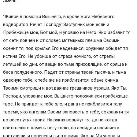
Аминь”.
“Живой в помощи Вышнего, в крове Бога Небесного
водворится. Речет Господу: Заступник мой если и
Прибежище мое, Бог мой, и уповаю на Него. Яко избавит тя
от сети ловчей и от словес мятежных; плещма Своими
осенит тя, под крылья Его надеешися; оружием обыдет тя
истина Его. Не убоища от страха ночного, от стрелы,
летящей во дни, от вещи во тьме приходящие, от сряща и
беса полуденного. Падет от страны твоей тысяча, и тьма
одесную тебе, к тебе же не приблизится, обаче очима
Твоими смотриши и воздаяние грешников узриши. Яко Ты,
Господи, упование мое; Вышнего положил еси прибежище
твое. Не приидет к тебе зло, и рана не приблизится телу
твоему, яко ангелам Своим заповесть о тебе, сохраняти тя
во всех путях твоих. На руках возьмут тя, да не когда
преткнеши о камень ногу твою, на аспида и василиска
наступиши, и попереши льва и змия. Яко на Мя упова, и