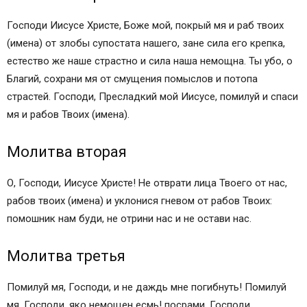
Читайте также:
Господи Иисусе Христе, Боже мой, покрый мя и раб твоих
МОЛИТВЫ КО ГОСПОДУ ИИСУСУ ХРИСТУ О
(имена) от злобы супостата нашего, зане сила его крепка,
ПОМОЩИ
естество же наше страстно и сила наша немощна. Ты убо, о
Молитвы, которые обязательно помогут.
Благий, сохрани мя от смущения помыслов и потопа
Молитвы, которые должен знать каждый
страстей. Господи, Пресладкий мой Иисусе, помилуй и спаси
православный христианин.
мя и рабов Твоих (имена).
Иные популярные молитвы:
Православные иконы и молитвы
Молитва вторая
Информационный сайт про иконы, молитвы,
православные традиции.
О, Господи, Иисусе Христе! Не отврати лица Твоего от нас,
Молитва Господу Иисусу Христу
рабов твоих (имена) и уклонися гневом от рабов Твоих:
Спаситель наш
помошник нам буди, не отрини нас и не остави нас.
Молитвы Иисусу
Молитва «Господи Иисусе Христе, Сыне Божий»
Молитва третья
Молитва покаяния Иисусу Христу
Почему Иисус наш спаситель
Помилуй мя, Господи, и не даждь мне погибнуть! Помилуй
Самая главная молитва Иисусу Христу
мя, Господи, яко немощен есмь! посрами, Господи,